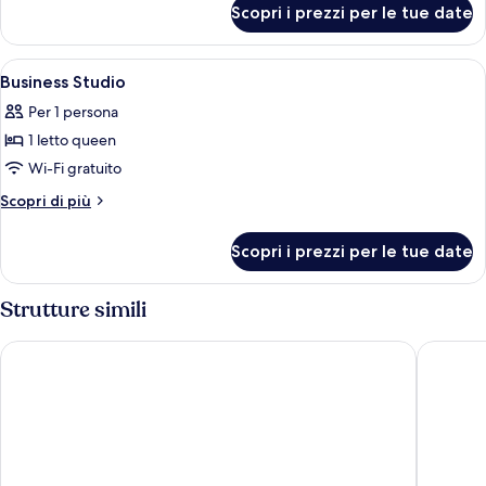
Room
Scopri i prezzi per le tue date
Executive
Mode
Room
Apri
Una cassaforte in camera, una scrivani
7
Business Studio
tutte
Per 1 persona
le
1 letto queen
foto
per
Wi-Fi gratuito
Business
Altri
Scopri di più
Studio
dettagli
per
Scopri i prezzi per le tue date
Business
Studio
Strutture simili
Centre Point Plus Hotel Silom
Hilton G