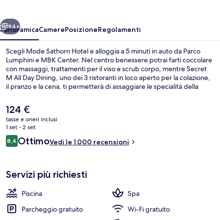
ietro
Avanti
94+
Panoramica
Camere
Posizione
Regolamenti
Scegli Mode Sathorn Hotel e alloggia a 5 minuti in auto da Parco
Lumphini e MBK Center. Nel centro benessere potrai farti coccolare
con massaggi, trattamenti per il viso e scrub corpo, mentre Secret
M All Day Dining, uno dei 3 ristoranti in loco aperto per la colazione,
il pranzo e la cena, ti permetterà di assaggiare le specialità della
cucina europea moderna. La struttura presenta anche le seguenti
dotazioni: una piscina all'aperto, un bar a bordo piscina e una
Il
124 €
palestra aperta giorno e notte. Altri viaggiatori apprezzano il
prezzo
tasse e oneri inclusi
personale gentile della struttura. La struttura è una comoda base
attuale
1 set - 2 set
per spostarsi con i mezzi pubblici: Stazione BTS di Surasak si trova a
Bar (in loco)
è
Recensioni
3 min a piedi e Stazione metro di Saint Louis a 7.
Ottimo
8,4
Vedi le 1.000 recensioni
124 €
8,4 su 10
Servizi più richiesti
Piscina
Spa
Parcheggio gratuito
Wi-Fi gratuito