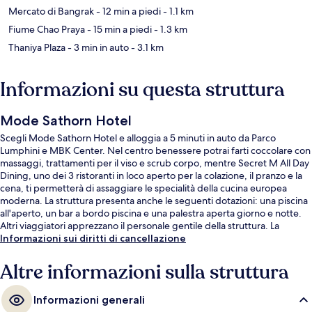
Mercato di Bangrak
- 12 min a piedi
- 1.1 km
Fiume Chao Praya
- 15 min a piedi
- 1.3 km
Thaniya Plaza
- 3 min in auto
- 3.1 km
Informazioni su questa struttura
Mode Sathorn Hotel
Scegli Mode Sathorn Hotel e alloggia a 5 minuti in auto da Parco
Lumphini e MBK Center. Nel centro benessere potrai farti coccolare con
massaggi, trattamenti per il viso e scrub corpo, mentre Secret M All Day
Dining, uno dei 3 ristoranti in loco aperto per la colazione, il pranzo e la
cena, ti permetterà di assaggiare le specialità della cucina europea
moderna. La struttura presenta anche le seguenti dotazioni: una piscina
all'aperto, un bar a bordo piscina e una palestra aperta giorno e notte.
Altri viaggiatori apprezzano il personale gentile della struttura. La
struttura è una comoda base per spostarsi con i mezzi pubblici: Stazione
Informazioni sui diritti di cancellazione
BTS di Surasak si trova a 3 min a piedi e Stazione metro di Saint Louis a 7.
Altre informazioni sulla struttura
Informazioni generali