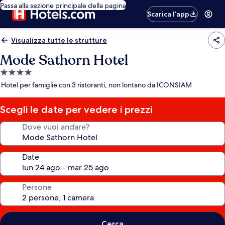
Passa alla sezione principale della pagina
Scarica l’app
Visualizza tutte le strutture
Mode Sathorn Hotel
Struttura
a
Hotel per famiglie con 3 ristoranti, non lontano da ICONSIAM
4.0
stelle
Scegli le date per vedere i prezzi
Dove vuoi andare?
Date
Persone
Cerca