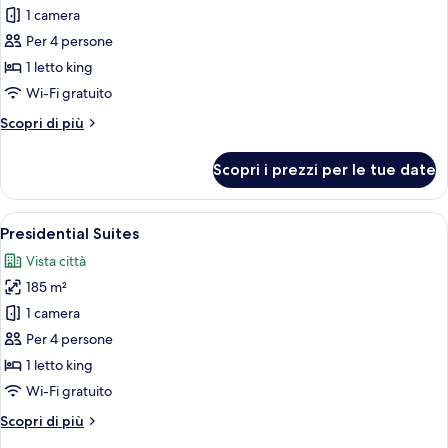
per
1 camera
One
Per 4 persone
Bedroom
1 letto king
Suite
Wi-Fi gratuito
Altri
Scopri di più
dettagli
per
Scopri i prezzi per le tue date
One
Bedroom
Suite
Apri
Un soggiorno moderno con divano, pog
10
Presidential Suites
tutte
Vista città
le
185 m²
foto
per
1 camera
Presidential
Per 4 persone
Suites
1 letto king
Wi-Fi gratuito
Altri
Scopri di più
dettagli