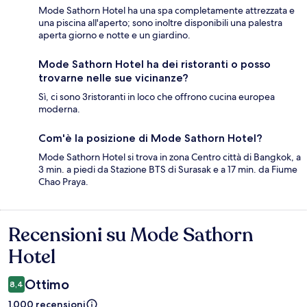
Mode Sathorn Hotel ha una spa completamente attrezzata e
una piscina all'aperto; sono inoltre disponibili una palestra
aperta giorno e notte e un giardino.
Mode Sathorn Hotel ha dei ristoranti o posso
trovarne nelle sue vicinanze?
Sì, ci sono 3ristoranti in loco che offrono cucina europea
moderna.
Com'è la posizione di Mode Sathorn Hotel?
Mode Sathorn Hotel si trova in zona Centro città di Bangkok, a
3 min. a piedi da Stazione BTS di Surasak e a 17 min. da Fiume
Chao Praya.
Recensioni su Mode Sathorn
Recensioni
Hotel
Ottimo
8,4
1.000 recensioni