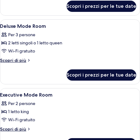
per
Scopri i prezzi per le tue date
Presidential
Suites
Apri
Una cassaforte in camera, una scrivani
9
Deluxe Mode Room
tutte
Per 3 persone
le
2 letti singoli o 1 letto queen
foto
per
Wi-Fi gratuito
Deluxe
Altri
Scopri di più
Mode
dettagli
per
Room
Scopri i prezzi per le tue date
Deluxe
Mode
Room
Apri
Una cassaforte in camera, una scrivani
5
Executive Mode Room
tutte
Per 2 persone
le
1 letto king
foto
per
Wi-Fi gratuito
Executive
Altri
Scopri di più
Mode
dettagli
per