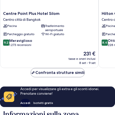
Centre
Hilton
Centre Point Plus Hotel Silom
Hilton
Point
Garden
Centro città di Bangkok
Centro c
Plus
Inn
Piscina
Trasferimento
Piscin
Hotel
Bangko
aeroportuale
Silom
Silom
Parcheggio gratuito
Wi-Fi gratuito
Parche
Centro
Centro
9.2
8.4
città
Meraviglioso
città
Ott
9,2
8,4
su
su
di
1.273 recensioni
di
228 
10,
10,
Bangkok
Bangko
Il
231 €
Meraviglioso,
Ottimo,
prezzo
1.273
228
tasse e oneri inclusi
attuale
8 set - 9 set
recensioni
recensio
è
231 €
Confronta strutture simili
Accedi per visualizzare gli extra e gli sconti idonei.
Prenotare conviene!
Accedi
Iscriviti gratis
Informazioni sulla zona