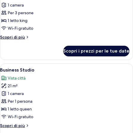
per
1 camera
Executive
Per 3 persone
Mode
1 letto king
Wi-Fi gratuito
Altri
Scopri di più
dettagli
per
Scopri i prezzi per le tue date
Executive
Mode
Apri
Una camera d'albergo moderna con diva
7
Business Studio
tutte
Vista città
le
21 m²
foto
per
1 camera
Business
Per 1 persona
Studio
1 letto queen
Wi-Fi gratuito
Altri
Scopri di più
dettagli