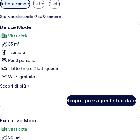
Filtri
Tutte le camere
1 letto
2 letti
disponibili
per
Stai visualizzando 9 su 9 camere
le
Apri
Una camera d'albergo moderna con una
19
Deluxe Mode
camere
tutte
Vista città
le
35 m²
foto
per
1 camera
Deluxe
Per 3 persone
Mode
1 letto king o 2 letti queen
Wi-Fi gratuito
Altri
Scopri di più
dettagli
per
Scopri i prezzi per le tue date
Deluxe
Mode
Apri
Una moderna camera d'albergo con un l
7
Executive Mode
tutte
Vista città
le
50 m²
foto