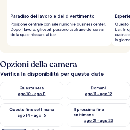
Paradiso del lavoro e del divertimento
Esperi
Posizione centrale con sale riunioni e business center.
Questo h
Dopo il lavoro, gli ospiti possono usufruire dei servizi
bar. In 
della spa e rilassarsi al bar.
cucina e
la giorn
Opzioni della camera
Verifica la disponibilità per queste date
Verifica la disponibilità per questa sera, ago 10 - ago 11
Verifica la disponibilità per d
Questa sera
Domani
ago 10 - ago 11
ago 11 - ago 12
Verifica la disponibilità per questo fine settimana, ago 14 - ag
Verifica la disponibilità per i
Questo fine settimana
Il prossimo fine
settimana
ago 14 - ago 16
ago 21 - ago 23