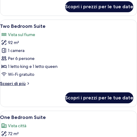
per
Scopri i prezzi per le tue date
Business
Studio
Apri
Camera d'albergo con un letto, comod
9
Two Bedroom Suite
tutte
Vista sul fiume
le
92 m²
foto
per
1 camera
Two
Per 6 persone
Bedroom
1 letto king e 1 letto queen
Suite
Wi-Fi gratuito
Altri
Scopri di più
dettagli
per
Scopri i prezzi per le tue date
Two
Bedroom
Suite
Apri
Una camera d'albergo con un letto gra
6
One Bedroom Suite
tutte
Vista città
le
72 m²
foto