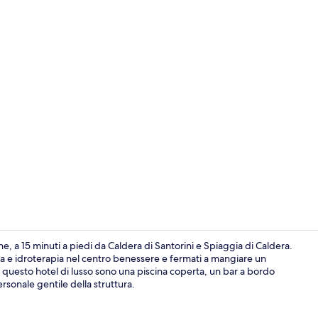
Executive Ca
 a 15 minuti a piedi da Caldera di Santorini e Spiaggia di Caldera.
a e idroterapia nel centro benessere e fermati a mangiare un
 di questo hotel di lusso sono una piscina coperta, un bar a bordo
Cave Suite In
ersonale gentile della struttura.