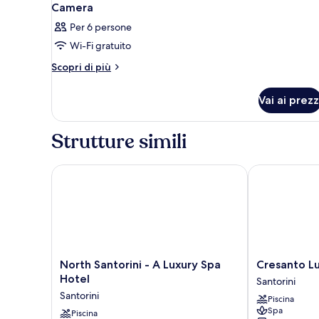
Camera
Per 6 persone
Wi-Fi gratuito
Altri
Scopri di più
dettagli
per
Vai ai prezz
Camera
Strutture simili
North Santorini - A Luxury Spa Hotel
Cresanto Luxu
North
Cresanto
North Santorini - A Luxury Spa
Cresanto Lu
Santorini
Luxury
Hotel
Santorini
-
Suites
Santorini
Piscina
A
Santorini
Spa
Luxury
Piscina