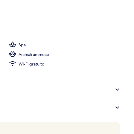
vate Pool (Infinity) | Interni
Spa
Animali ammessi
Wi-Fi gratuito