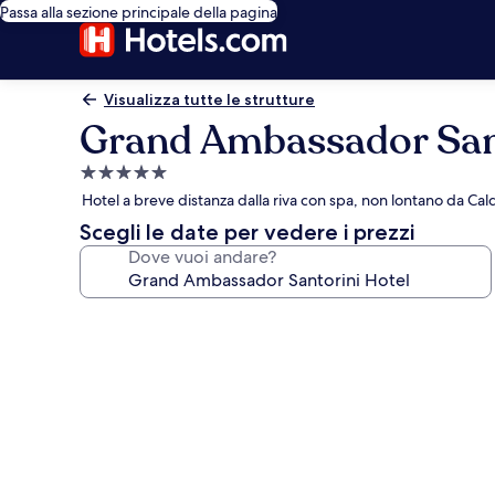
Passa alla sezione principale della pagina
Visualizza tutte le strutture
Grand Ambassador Sant
Struttura
a
Hotel a breve distanza dalla riva con spa, non lontano da Cald
5.0
Scegli le date per vedere i prezzi
stelle
Dove vuoi andare?
Galleria
fotografica
per
Grand
Ambassador
Santorini