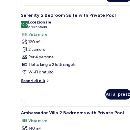
Suite
Infinity
Apri
Serenity 2 Bedroom Suite with P
7
Pool
Serenity 2 Bedroom Suite with Private Pool
tutte
Caldera
Eccezionale
View
le
10,0
10,0 su 10
(2
2 recensioni
foto
recensioni)
Vista mare
per
120 m²
Serenity
2 camere
2
Per 4 persone
Bedroom
1 letto king o 2 letti singoli
Suite
with
Wi-Fi gratuito
Private
Altri
Scopri di più
Pool
dettagli
per
Vai ai prezz
Serenity
2
Bedroom
Apri
Ambassador Villa 2 Bedrooms wit
15
Suite
Ambassador Villa 2 Bedrooms with Private Pool
tutte
with
Vista mare
Private
le
Pool
140 m²
foto