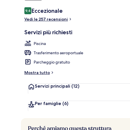
Recensioni
Eccezionale
9,4
9,4 su 10
Suite with Pri
Vedi le 257 recensioni
Servizi più richiesti
Piscina
Trasferimento aeroportuale
Parcheggio gratuito
Mostra tutto
Servizi principali
(12)
Per famiglie
(6)
Perché amiamo questa struttura