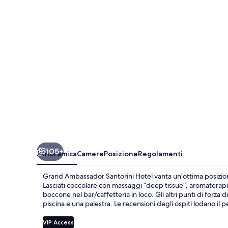
Hotel
105+
Panoramica
Camere
Posizione
Regolamenti
Grand Ambassador Santorini Hotel vanta un'ottima posizione,
Lasciati coccolare con massaggi “deep tissue”, aromaterapi
boccone nel bar/caffetteria in loco. Gli altri punti di forza
piscina e una palestra. Le recensioni degli ospiti lodano il p
VIP Access