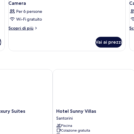
Camera
C
Per 6 persone
Wi-Fi gratuito
Altri
Al
Scopri di più
Sc
dettagli
de
per
pe
i
Vai ai prezzi
Camera
C
ry Suites
Hotel Sunny Villas
Hotel
xury Suites
Hotel Sunny Villas
Sunny
Santorini
Villas
Piscina
Santorini
Colazione gratuita