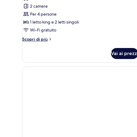
per
2 camere
Ambassador
Per 4 persone
Villa
1 letto king e 2 letti singoli
2
Wi-Fi gratuito
Bedrooms
Altri
Scopri di più
with
dettagli
Private
per
Vai ai prezz
Pool
Ambassador
Villa
2
Bedrooms
with
Private
Pool