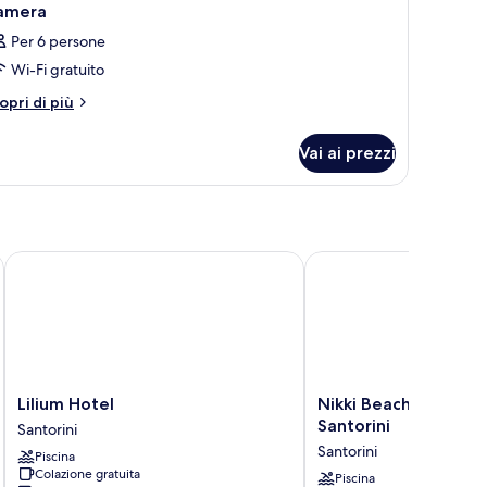
amera
Per 6 persone
Wi-Fi gratuito
tri
opri di più
ttagli
r
Vai ai prezzi
amera
Lilium Hotel
Nikki Beach Resort & S
Lilium
Nikki
Lilium Hotel
Nikki Beach Resort &
Hotel
Beach
Santorini
Santorini
Santorini
Resort
Santorini
Piscina
&
Colazione gratuita
Spa
Piscina