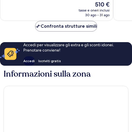
Il
510 €
367
174
prezzo
recensioni
recensio
tasse e oneri inclusi
attuale
30 ago - 31 ago
è
510 €
Confronta strutture simili
Accedi per visualizzare gli extra e gli sconti idonei.
Prenotare conviene!
Accedi
Iscriviti gratis
Informazioni sulla zona