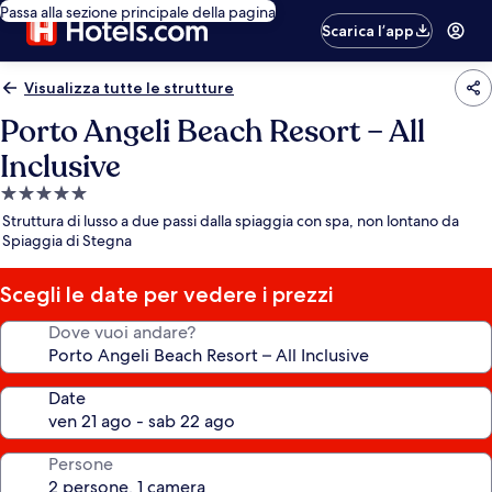
Passa alla sezione principale della pagina
Scarica l’app
Visualizza tutte le strutture
Porto Angeli Beach Resort – All
Inclusive
Struttura
a
Struttura di lusso a due passi dalla spiaggia con spa, non lontano da
5.0
Spiaggia di Stegna
stelle
Scegli le date per vedere i prezzi
Dove vuoi andare?
Date
Persone