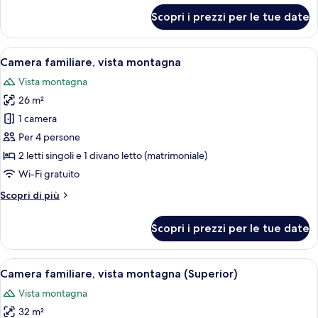
piscina
per
Scopri i prezzi per le tue date
Alloggio
privata
su
due
Apri
Un bagno moderno con una parete rives
1
livelli,
Camera familiare, vista montagna
tutte
piscina
Vista montagna
privata
le
26 m²
foto
per
1 camera
Camera
Per 4 persone
familiare,
2 letti singoli e 1 divano letto (matrimoniale)
vista
Wi-Fi gratuito
montagna
Altri
Scopri di più
dettagli
per
Scopri i prezzi per le tue date
Camera
familiare,
vista
Apri
Camera familiare, vista montagna (Supe
5
montagna
Camera familiare, vista montagna (Superior)
tutte
Vista montagna
le
32 m²
foto