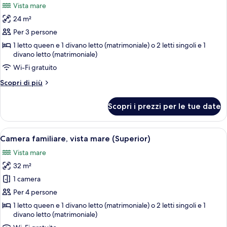
Vista mare
le
24 m²
foto
per
Per 3 persone
Camera
1 letto queen e 1 divano letto (matrimoniale) o 2 letti singoli e 1
divano letto (matrimoniale)
doppia,
vista
Wi-Fi gratuito
mare
Altri
Scopri di più
dettagli
per
Scopri i prezzi per le tue date
Camera
doppia,
vista
Apri
Camera familiare, vista mare (Superior
9
mare
Camera familiare, vista mare (Superior)
tutte
Vista mare
le
32 m²
foto
per
1 camera
Camera
Per 4 persone
familiare,
1 letto queen e 1 divano letto (matrimoniale) o 2 letti singoli e 1
vista
divano letto (matrimoniale)
mare