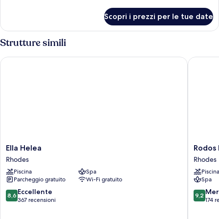
dettagli
per
Scopri i prezzi per le tue date
Camera
Strutture simili
Ella Helea
Rodos Pri
Ella
Rodos
Ella Helea
Rodos P
Helea
Princess
Rhodes
Rhodes
Rhodes
Beach
Piscina
Spa
Piscin
Hotel
Parcheggio gratuito
Wi-Fi gratuito
Spa
-
All
8.6
9.2
Eccellente
Mer
8,6
9,2
Inclusiv
su
su
367 recensioni
174 r
Rhodes
10,
10,
Eccellente,
Meravigl