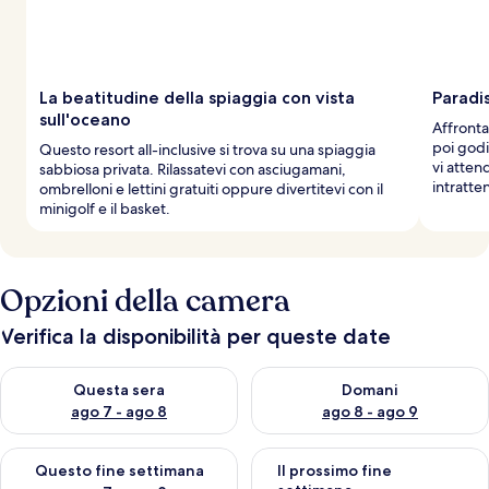
La beatitudine della spiaggia con vista
Paradi
sull'oceano
Affronta 
poi godi
Questo resort all-inclusive si trova su una spiaggia
vi atten
sabbiosa privata. Rilassatevi con asciugamani,
intratte
ombrelloni e lettini gratuiti oppure divertitevi con il
minigolf e il basket.
Opzioni della camera
Verifica la disponibilità per queste date
Verifica la disponibilità per questa sera, ago 7 - ago 8
Verifica la disponibilità per d
Questa sera
Domani
ago 7 - ago 8
ago 8 - ago 9
Verifica la disponibilità per questo fine settimana, ago 7 - ago
Verifica la disponibilità per il
Questo fine settimana
Il prossimo fine