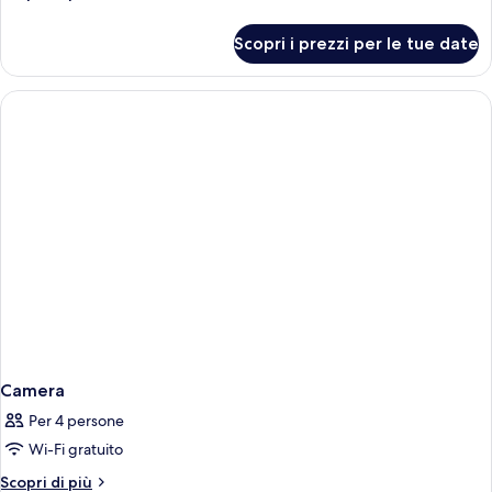
with
dettagli
Private
per
Scopri i prezzi per le tue date
Pool
Gea
Adult-
&
Only
Sea
Suites
View
with
Private
Pool
&
Sea
View
Camera
Per 4 persone
Wi-Fi gratuito
Altri
Scopri di più