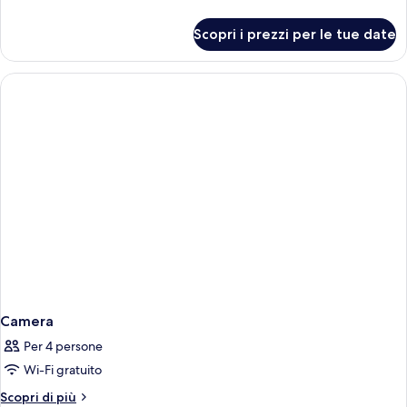
dettagli
per
Scopri i prezzi per le tue date
Camera
Camera
Per 4 persone
Wi-Fi gratuito
Altri
Scopri di più