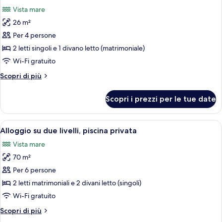
tutte
vista
Vista mare
mare
le
26 m²
foto
per
Per 4 persone
Camera
2 letti singoli e 1 divano letto (matrimoniale)
familiare,
Wi-Fi gratuito
vista
Altri
Scopri di più
mare
dettagli
per
Scopri i prezzi per le tue date
Camera
familiare,
vista
Apri
Alloggio su due livelli, piscina privata
11
mare
Alloggio su due livelli, piscina privata
tutte
Vista mare
le
70 m²
foto
per
Per 6 persone
Alloggio
2 letti matrimoniali e 2 divani letto (singoli)
su
Wi-Fi gratuito
due
Altri
Scopri di più
livelli,
dettagli