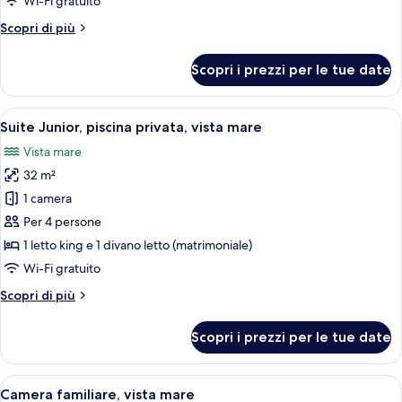
Wi-Fi gratuito
(Superior)
Altri
Scopri di più
dettagli
per
Scopri i prezzi per le tue date
Camera
familiare,
vista
Apri
Suite Junior, piscina privata, vista ma
5
mare
Suite Junior, piscina privata, vista mare
tutte
(Superior)
Vista mare
le
32 m²
foto
per
1 camera
Suite
Per 4 persone
Junior,
1 letto king e 1 divano letto (matrimoniale)
piscina
Wi-Fi gratuito
privata,
Altri
Scopri di più
vista
dettagli
mare
per
Scopri i prezzi per le tue date
Suite
Junior,
piscina
Apri
Camera familiare, vista mare | Una cas
4
privata,
Camera familiare, vista mare