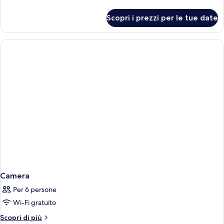
dettagli
per
Scopri i prezzi per le tue date
Camera
Camera
Per 6 persone
Wi-Fi gratuito
Altri
Scopri di più