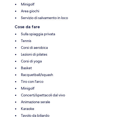
Minigolf
Area giochi
Servizio di salvamento in loco
Cose da fare
Sulla spiaggia privata
Tennis
Corsi di aerobica
Lezioni di pilates
Corsi di yoga
Basket
Racquetball/squash
Tiro con l'arco
Minigolf
Concerti/spettacoli dal vivo
Animazione serale
Karaoke
Tavolo da biliardo