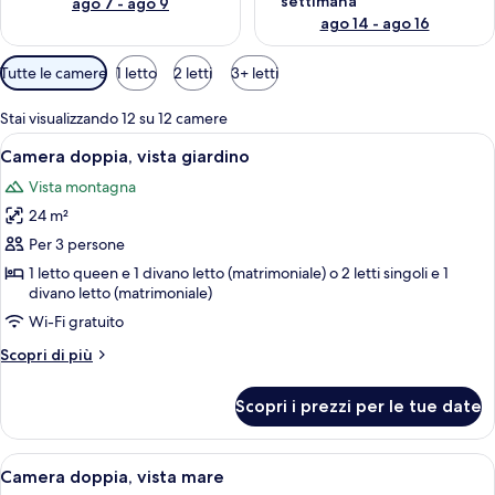
settimana
ago 7 - ago 9
ago 14 - ago 16
Filtri
Tutte le camere
1 letto
2 letti
3+ letti
disponibili
per
Stai visualizzando 12 su 12 camere
le
Apri
Camera doppia, vista giardino | Una ca
4
Camera doppia, vista giardino
camere
tutte
Vista montagna
le
24 m²
foto
per
Per 3 persone
Camera
1 letto queen e 1 divano letto (matrimoniale) o 2 letti singoli e 1
divano letto (matrimoniale)
doppia,
vista
Wi-Fi gratuito
giardino
Altri
Scopri di più
dettagli
per
Scopri i prezzi per le tue date
Camera
doppia,
vista
Apri
Camera doppia, vista mare | Una cassaf
5
giardino
Camera doppia, vista mare
tutte