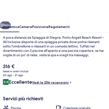
Beach
Resort
–
ietro
Avanti
All
182+
Panoramica
Camere
Posizione
Regolamenti
Inclusive
A poca distanza da Spiaggia di Stegna, Porto Angeli Beach Resort –
All Inclusive dispone di una spiaggia privata dove potrai rilassarti
sotto l'ombrellone o rilassarti in un comodo lettino. Tuffati nel
divertimento con 3 piscine all'aperto e una piscina coperta e, se hai
voglia di un po' di relax, visita la spa e scegli tra massaggi,
trattamenti per il viso e manicure/pedicure. Thalassa Restaurant,
uno dei 3 ristoranti in loco, vanta un'ottima vista sul mare e serve la
Il
316 €
colazione, il pranzo e la cena. Gli altri punti di forza di questo resort
prezzo
tasse e oneri inclusi
di lusso sono 3 bar/lounge, un bar a bordo piscina e una palestra.
attuale
20 ago - 21 ago
Altri viaggiatori apprezzano il personale gentile della struttura.
Vista aerea
è
Recensioni
Eccellente
8,8
Vedi le 256 recensioni
316 €
8,8 su 10
Servizi più richiesti
Piscina
Colazione gratuita