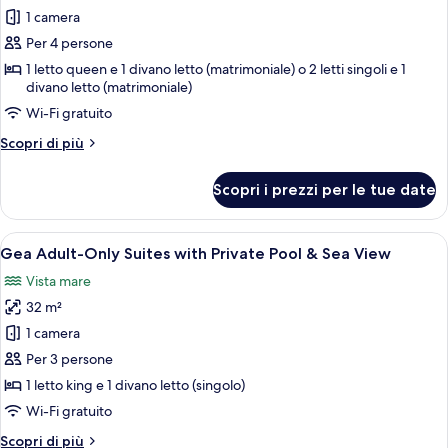
per
1 camera
Camera
Per 4 persone
familiare,
1 letto queen e 1 divano letto (matrimoniale) o 2 letti singoli e 1
vista
divano letto (matrimoniale)
montagna
Wi-Fi gratuito
(Superior)
Altri
Scopri di più
dettagli
per
Scopri i prezzi per le tue date
Camera
familiare,
vista
Apri
Gea Adult-Only Suites with Private Poo
11
montagna
Gea Adult-Only Suites with Private Pool & Sea View
tutte
(Superior)
Vista mare
le
32 m²
foto
per
1 camera
Gea
Per 3 persone
Adult-
1 letto king e 1 divano letto (singolo)
Only
Wi-Fi gratuito
Suites
Altri
Scopri di più