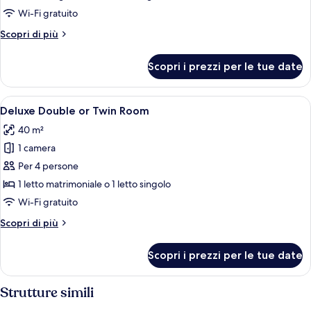
Suite
Wi-Fi gratuito
with
Altri
Scopri di più
Spa
dettagli
Bath
per
Scopri i prezzi per le tue date
Family
(80
Suite
sq.m.)
with
Apri
Una camera d'albergo moderna con un 
8
Spa
Deluxe Double or Twin Room
tutte
Bath
40 m²
(80
le
sq.m.)
1 camera
foto
per
Per 4 persone
Deluxe
1 letto matrimoniale o 1 letto singolo
Double
Wi-Fi gratuito
or
Altri
Scopri di più
Twin
dettagli
Room
per
Scopri i prezzi per le tue date
Deluxe
Double
or
Strutture simili
Twin
Room