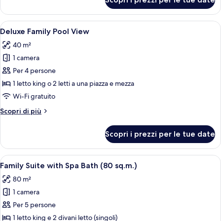
Deluxe
Pool
Family
View
Room
Apri
Camera d'albergo moderna con due lett
11
With
Deluxe Family Pool View
tutte
Pool
40 m²
View
le
1 camera
foto
per
Per 4 persone
Deluxe
1 letto king o 2 letti a una piazza e mezza
Family
Wi-Fi gratuito
Pool
Altri
Scopri di più
View
dettagli
per
Scopri i prezzi per le tue date
Deluxe
Family
Pool
Apri
Una camera d'albergo moderna con un 
7
View
Family Suite with Spa Bath (80 sq.m.)
tutte
80 m²
le
1 camera
foto
per
Per 5 persone
Family
1 letto king e 2 divani letto (singoli)