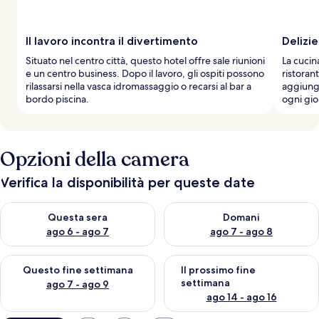
Il lavoro incontra il divertimento
Delizie
Situato nel centro città, questo hotel offre sale riunioni
La cucin
e un centro business. Dopo il lavoro, gli ospiti possono
ristoran
rilassarsi nella vasca idromassaggio o recarsi al bar a
aggiungo
bordo piscina.
ogni gio
Opzioni della camera
Verifica la disponibilità per queste date
Verifica la disponibilità per questa sera, ago 6 - ago 7
Verifica la disponibilità per d
Questa sera
Domani
ago 6 - ago 7
ago 7 - ago 8
Verifica la disponibilità per questo fine settimana, ago 7 - ago
Verifica la disponibilità per il
Questo fine settimana
Il prossimo fine
settimana
ago 7 - ago 9
ago 14 - ago 16