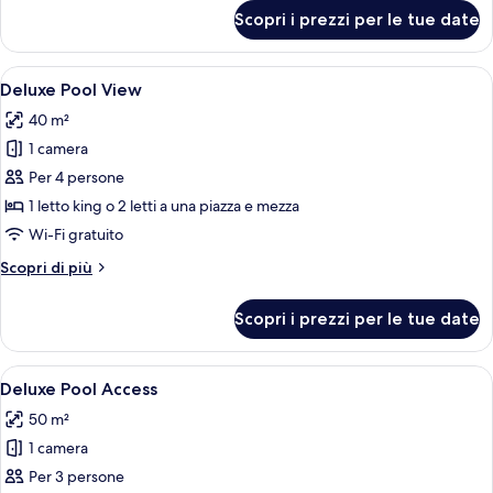
per
Suite
Scopri i prezzi per le tue date
Jacuzzi
Spa
Suite
Apri
Una camera d'albergo con un letto gra
11
Deluxe Pool View
tutte
40 m²
le
1 camera
foto
per
Per 4 persone
Deluxe
1 letto king o 2 letti a una piazza e mezza
Pool
Wi-Fi gratuito
View
Altri
Scopri di più
dettagli
per
Scopri i prezzi per le tue date
Deluxe
Pool
View
Apri
Una camera d'albergo moderna con un 
10
Deluxe Pool Access
tutte
50 m²
le
1 camera
foto
per
Per 3 persone