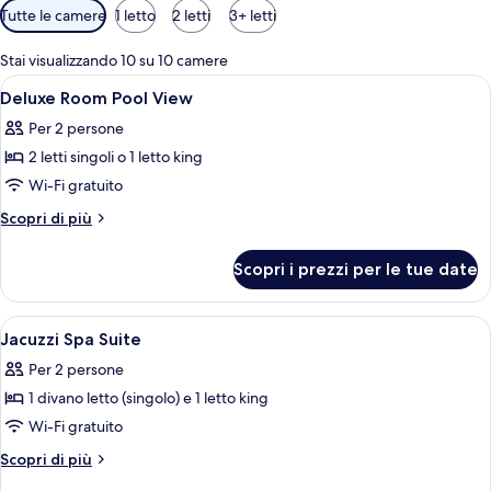
Filtri
Tutte le camere
1 letto
2 letti
3+ letti
disponibili
per
Stai visualizzando 10 su 10 camere
le
Apri
Una camera d'albergo moderna con un 
10
Deluxe Room Pool View
camere
tutte
Per 2 persone
le
2 letti singoli o 1 letto king
foto
per
Wi-Fi gratuito
Deluxe
Altri
Scopri di più
Room
dettagli
per
Pool
Scopri i prezzi per le tue date
Deluxe
View
Room
Pool
Apri
Una moderna camera d'albergo con un l
16
View
Jacuzzi Spa Suite
tutte
Per 2 persone
le
1 divano letto (singolo) e 1 letto king
foto
per
Wi-Fi gratuito
Jacuzzi
Altri
Scopri di più
Spa
dettagli