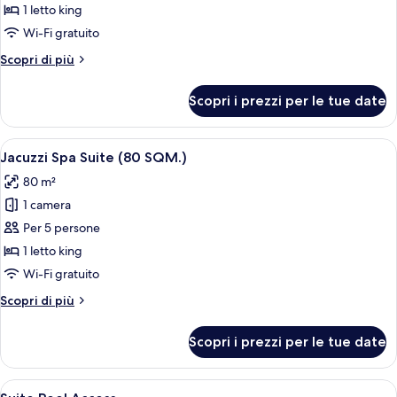
Deluxe
1 letto king
Pool
Wi-Fi gratuito
Access
Altri
Scopri di più
dettagli
per
Scopri i prezzi per le tue date
Deluxe
Pool
Access
Apri
Camera d'albergo moderna con una grand
19
Jacuzzi Spa Suite (80 SQM.)
tutte
80 m²
le
1 camera
foto
per
Per 5 persone
Jacuzzi
1 letto king
Spa
Wi-Fi gratuito
Suite
Altri
Scopri di più
(80
dettagli
SQM.)
per
Scopri i prezzi per le tue date
Jacuzzi
Spa
Suite
Apri
Una moderna camera d'hotel con un'amp
9
(80