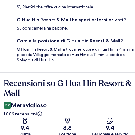
Sì, Pier 94 che offre cucina internazionale.
G Hua Hin Resort & Mall ha spazi esterni privati?
Sì, ogni camera ha balcone.
Com'è la posizione di G Hua Hin Resort & Mall?
G Hua Hin Resort & Mall si trova nel cuore di Hua Hin, a 4 min. a
piedi da Villaggio mercato di Hua Hin e a 11 min. a piedi da
Spiaggia di Hua Hin.
Recensioni su G Hua Hin Resort &
Recensioni
Mall
Meraviglioso
9,2
1.002 recensioni
9,4
8,8
9,4
Pulizia
Posizione
Personale e servizio