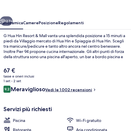
Resort
&
ietro
Avanti
Mall
127+
Panoramica
Camere
Posizione
Regolamenti
G Hua Hin Resort & Mall vanta una splendida posizione a 15 minuti a
piedi da Villaggio mercato di Hua Hin e Spiaggia di Hua Hin. Scegli
tra manicure/pedicure e tanto altro ancora nel centro benessere.
Inoltre Pier 94 propone cucina internazionale. Gli altri punti di forza
della struttura sono una piscina all'aperto, un bar a bordo piscina e
una palestra. Le recensioni dei viaggiatori lodano il personale gentile
e la vicinanza ai negozi.
Il
67 €
prezzo
tasse e oneri inclusi
attuale
1 set - 2 set
Piscina all'aperto, ombrelloni da piscina
è
Recensioni
Meraviglioso
9,2
Vedi le 1.002 recensioni
67 €
9,2 su 10
Servizi più richiesti
Piscina
Wi-Fi gratuito
Ristorante
Aria condizionata