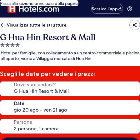
Passa alla sezione principale della pagina
Scarica l’app
Visualizza tutte le strutture
G Hua Hin Resort & Mall
Struttura
a
Hotel per famiglie, con collegamento a un centro commerciale e piscina
4.0
all'aperto, vicino a Villaggio mercato di Hua Hin
stelle
Scegli le date per vedere i prezzi
Dove vuoi andare?
Date
Persone