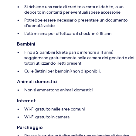
Si richiede una carta di credito o carta di debito, o un
deposito in contanti per eventuali spese accessorie
Potrebbe essere necessario presentare un documento
d’identità valido
L'età minima per effettuare il check-in è 18 anni
Bambini
Fino a 2 bambini (di età pari o inferiore a 11 anni)
soggiornano gratuitamente nella camera dei genitori o dei
tutori utilizzando i letti presenti
Culle (lettini per bambini) non disponibili.
Animali domestici
Non si ammettono animali domestici
Internet
Wi-Fi gratuito nelle aree comuni
Wi-Fi gratuito in camera
Parcheggio
Presso la struttura è disponibile una colonnina di ricarica