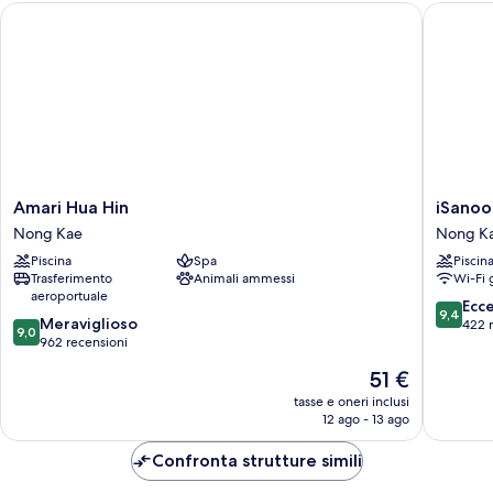
Amari Hua Hin
iSanook 
Amari
iSanook
Amari Hua Hin
iSanoo
Hua
Resort
Nong Kae
Nong K
Hin
&
Piscina
Spa
Piscin
Nong
Suites
Trasferimento
Animali ammessi
Wi-Fi 
Kae
Hua
aeroportuale
Hin
9.4
Ecc
9,4
9.0
Meraviglioso
Nong
su
422 
9,0
su
962 recensioni
Kae
10,
10,
Eccezion
Il
51 €
Meraviglioso,
422
prezzo
962
tasse e oneri inclusi
recensio
attuale
12 ago - 13 ago
recensioni
è
51 €
Confronta strutture simili