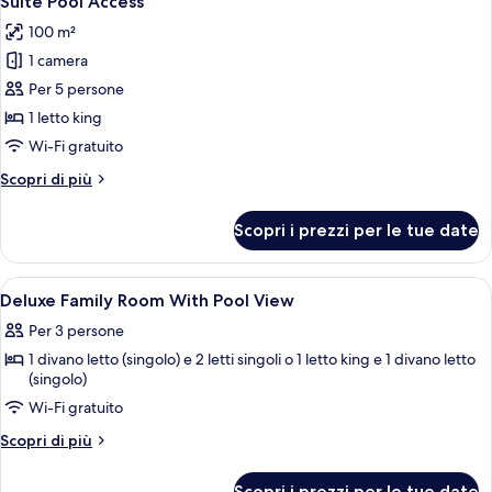
Suite Pool Access
tutte
SQM.)
100 m²
le
1 camera
foto
per
Per 5 persone
Suite
1 letto king
Pool
Wi-Fi gratuito
Access
Altri
Scopri di più
dettagli
per
Scopri i prezzi per le tue date
Suite
Pool
Access
Apri
Una camera d'albergo moderna con un
9
Deluxe Family Room With Pool View
tutte
Per 3 persone
le
1 divano letto (singolo) e 2 letti singoli o 1 letto king e 1 divano letto
foto
(singolo)
per
Wi-Fi gratuito
Deluxe
Family
Altri
Scopri di più
dettagli
Room
per
With
Scopri i prezzi per le tue date