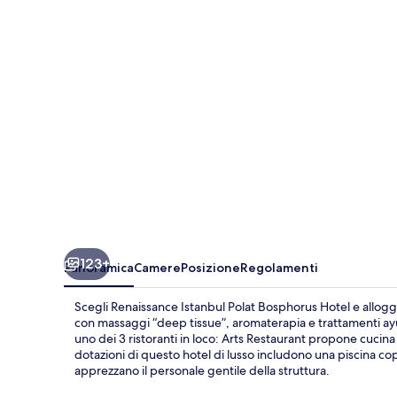
Bosphorus
Hotel
123+
Panoramica
Camere
Posizione
Regolamenti
Scegli Renaissance Istanbul Polat Bosphorus Hotel e alloggia
con massaggi “deep tissue”, aromaterapia e trattamenti ay
uno dei 3 ristoranti in loco: Arts Restaurant propone cucina i
dotazioni di questo hotel di lusso includono una piscina cop
apprezzano il personale gentile della struttura.