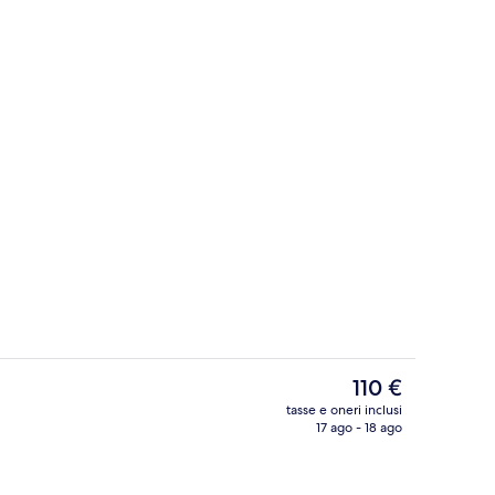
Piscina coperta
ncer - inviato da Ovizu Travel Agency
Il
110 €
prezzo
tasse e oneri inclusi
attuale
17 ago - 18 ago
io
Vista dalla camera
è
110 €