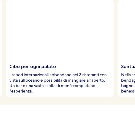
Cibo per ogni palato
Santu
I sapori internazionali abbondano nei 3 ristoranti con
Nella s
vista sull'oceano e possibilità di mangiare all'aperto.
bendagg
Un bar e una vasta scelta di menù completano
bagno t
l'esperienza.
beness