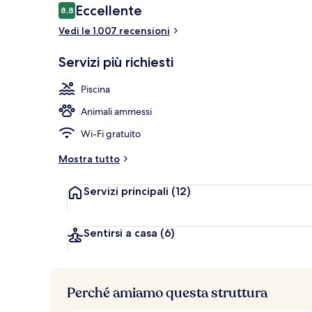
Recensioni
Eccellente
8,8
8,8 su 10
Vedi le 1.007 recensioni
Bar panoram
Servizi più richiesti
Piscina
Animali ammessi
Wi-Fi gratuito
Mostra tutto
Servizi principali
(12)
Sentirsi a casa
(6)
Perché amiamo questa struttura