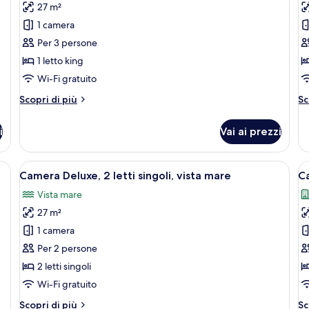
27 m²
Camera
C
1 camera
Deluxe,
D
Per 3 persone
1
2
1 letto king
letto
le
king,
si
Wi-Fi gratuito
vista
vi
Altri
Al
Scopri di più
Sc
mare
ci
dettagli
de
per
pe
i
Vai ai prezzi
Camera
C
Deluxe,
De
1
2
ande, una TV, una scrivania e vista sulla città dalla finestra.
Apri
Camera d'albergo con due letti, una scr
A
8
letto
le
Camera Deluxe, 2 letti singoli, vista mare
Ca
tutte
t
king,
si
Vista mare
vista
le
vi
le
mare
ci
27 m²
foto
f
per
p
1 camera
Camera
C
Per 2 persone
Deluxe,
C
2 letti singoli
2
1
Wi-Fi gratuito
letti
l
Altri
Al
Scopri di più
Sc