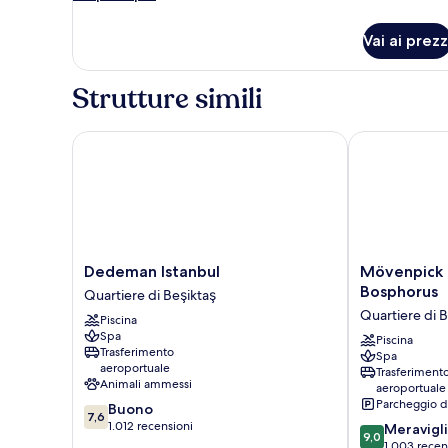
singoli
dettagli
per
Vai ai prezz
Camera
Club,
2
Strutture simili
letti
singoli
Dedeman Istanbul
Mövenpick Ho
Dedeman
Mövenpick
Dedeman Istanbul
Mövenpick H
Istanbul
Hotel
Bosphorus
Quartiere di Beşiktaş
Quartiere
Istanbul
Quartiere di B
Piscina
di
Bosphorus
Spa
Beşiktaş
Quartiere
Piscina
Trasferimento
Spa
di
aeroportuale
Trasferiment
Beşiktaş
Animali ammessi
aeroportuale
Parcheggio d
7.6
Buono
7,6
su
1.012 recensioni
9.0
Meravigl
9,0
10,
su
1.003 recen