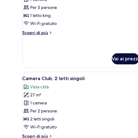
Suite
Per 3 persone
Club,
1 letto king
1
Wi-Fi gratuito
letto
Altri
Scopri di più
king,
dettagli
vista
per
mare
Suite
Club,
Vai ai prezz
1
letto
king,
Apri
Camera d'albergo con un letto gr
vista
11
Camera Club, 2 letti singoli
tutte
mare
Vista città
le
27 m²
foto
per
1 camera
Camera
Per 2 persone
Club,
2 letti singoli
2
Wi-Fi gratuito
letti
Altri
Scopri di più