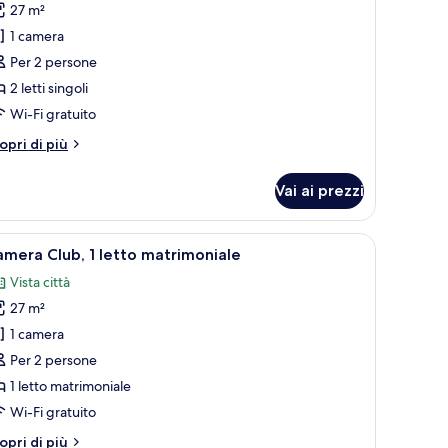
27 m²
amera
1 camera
eluxe,
Per 2 persone
2 letti singoli
tti
ngoli,
Wi-Fi gratuito
sta
tri
opri di più
ttà
ttagli
r
Vai ai prezzi
amera
luxe,
ivania con televisore, una finestra con tende e vista sulla città.
pri
Camera d'albergo con un letto grande, una scri
7
tti
mera Club, 1 letto matrimoniale
utte
ngoli,
Vista città
sta
ttà
27 m²
oto
er
1 camera
amera
Per 2 persone
lub,
1 letto matrimoniale
Wi-Fi gratuito
etto
tri
opri di più