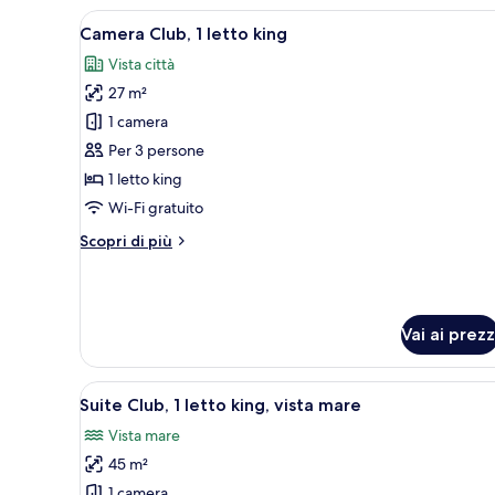
1
Apri
Camera d'albergo con un letto g
10
letto
Camera Club, 1 letto king
tutte
king,
Vista città
vista
le
città
27 m²
foto
per
1 camera
Camera
Per 3 persone
Club,
1 letto king
1
Wi-Fi gratuito
letto
Altri
Scopri di più
king
dettagli
per
Camera
Club,
Vai ai prezz
1
letto
king
Apri
Camera d'albergo con un letto g
11
Suite Club, 1 letto king, vista mare
tutte
Vista mare
le
45 m²
foto
per
1 camera