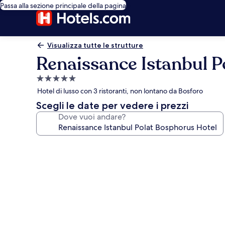
Passa alla sezione principale della pagina
Visualizza tutte le strutture
Renaissance Istanbul P
Struttura
a
Hotel di lusso con 3 ristoranti, non lontano da Bosforo
5.0
Scegli le date per vedere i prezzi
stelle
Dove vuoi andare?
Galleria
fotografica
per
Renaissance
Istanbul
Polat