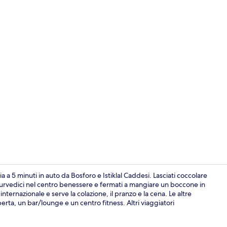
Video influe
 a 5 minuti in auto da Bosforo e Istiklal Caddesi. Lasciati coccolare
urvedici nel centro benessere e fermati a mangiare un boccone in
nternazionale e serve la colazione, il pranzo e la cena. Le altre
Terrazza/pat
erta, un bar/lounge e un centro fitness. Altri viaggiatori