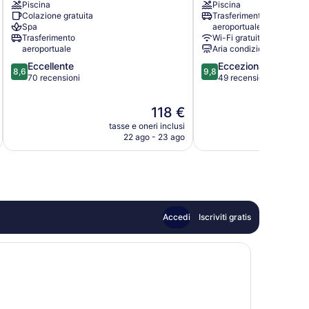
Piscina
Piscina
Santorini
Colazione gratuita
Trasferimento
Spa
aeroportuale
Trasferimento
Wi-Fi gratuito
aeroportuale
Aria condizionata
8.6
9.8
Eccellente
Eccezionale
8,6
9,8
su
su
70 recensioni
49 recensioni
10,
10,
Eccellente,
Eccezionale,
Il
118 €
70
49
prezzo
tasse e oneri inclusi
ta
recensioni
recensioni
attuale
22 ago - 23 ago
è
118 €
Accedi
Iscriviti gratis