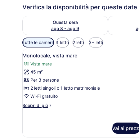
Verifica la disponibilità per queste date
Verifica la disponibilità per questa sera, ago 8 - 
Verifica la d
Questa sera
ago 8 - ago 9
a
Filtri
Tutte le camere
1 letto
2 letti
3+ letti
disponibili
Apri
Una camera da letto con un 
per
11
Monolocale, vista mare
tutte
le
Vista mare
camere
le
45 m²
foto
per
Per 3 persone
Monolocale,
2 letti singoli o 1 letto matrimoniale
vista
Wi-Fi gratuito
mare
Altri
Scopri di più
dettagli
per
Monolocale,
vista
Vai ai prezz
mare