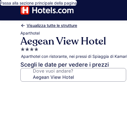
Passa alla sezione principale della pagina
Visualizza tutte le strutture
Aparthotel
Aegean View Hotel
Struttura
a
Aparthotel con ristorante, nei pressi di Spiaggia di Kamar
4.0
Scegli le date per vedere i prezzi
stelle
Dove vuoi andare?
Galleria
fotografica
per
Aegean
View