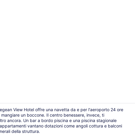
Colazione co
egean View Hotel offre una navetta da e per l'aeroporto 24 ore
i a mangiare un boccone. Il centro benessere, invece, ti
ltro ancora. Un bar a bordo piscina e una piscina stagionale
TV LCD
 gli appartamenti vantano dotazioni come angoli cottura e balconi
erali della struttura.