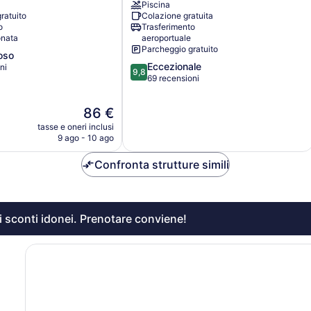
Piscina
ratuito
Colazione gratuita
o
Trasferimento
onata
aeroportuale
Parcheggio gratuito
oso
9.8
Eccezionale
ni
9,8
su
69 recensioni
10,
Eccezionale,
Il
86 €
69
prezzo
tasse e oneri inclusi
recensioni
attuale
9 ago - 10 ago
è
86 €
Confronta strutture simili
li sconti idonei. Prenotare conviene!