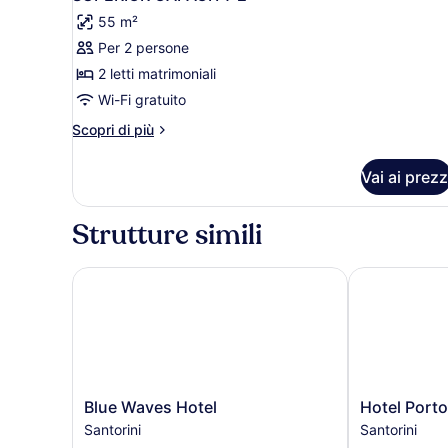
tutte
55 m²
le
Per 2 persone
foto
per
2 letti matrimoniali
SUPERIOR
Wi-Fi gratuito
CAPACITY
Altri
Scopri di più
2
dettagli
per
Vai ai prezz
SUPERIOR
CAPACITY
2
Strutture simili
Blue Waves Hotel
Hotel Porto 
Blue
Hotel
Blue Waves Hotel
Hotel Porto
Waves
Porto
Santorini
Santorini
Hotel
Perissa