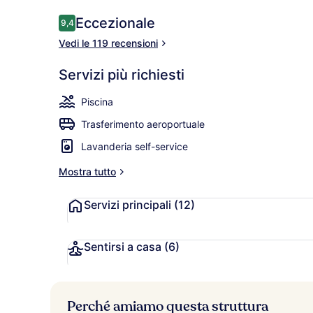
Recensioni
Eccezionale
9,4
9,4 su 10
Vedi le 119 recensioni
Piscina stagi
Servizi più richiesti
Piscina
Trasferimento aeroportuale
Lavanderia self-service
Mostra tutto
Servizi principali
(12)
Sentirsi a casa
(6)
Perché amiamo questa struttura