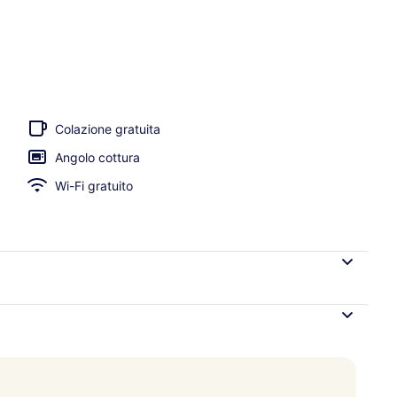
onale all'aperto, ombrelloni da piscina, lettini
Colazione gratuita
Angolo cottura
Wi-Fi gratuito