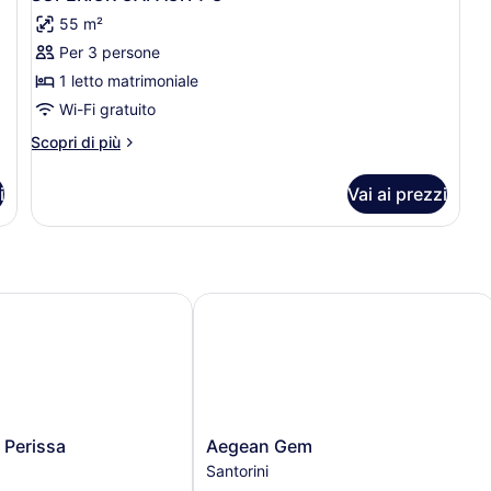
tutte
55 m²
le
Per 3 persone
foto
per
1 letto matrimoniale
SUPERIOR
Wi-Fi gratuito
CAPACITY
Altri
Scopri di più
3
dettagli
per
i
Vai ai prezzi
SUPERIOR
CAPACITY
3
Perissa
Aegean Gem
Aegean
 Perissa
Aegean Gem
Gem
Santorini
Santorini