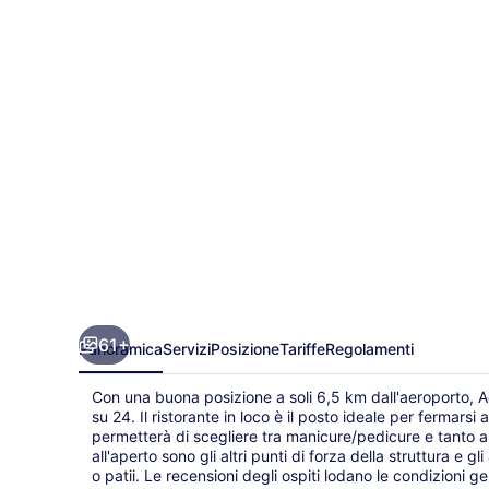
Hotel
61+
Panoramica
Servizi
Posizione
Tariffe
Regolamenti
Con una buona posizione a soli 6,5 km dall'aeroporto, A
su 24. Il ristorante in loco è il posto ideale per fermars
permetterà di scegliere tra manicure/pedicure e tanto a
all'aperto sono gli altri punti di forza della struttura e
o patii. Le recensioni degli ospiti lodano le condizioni gen