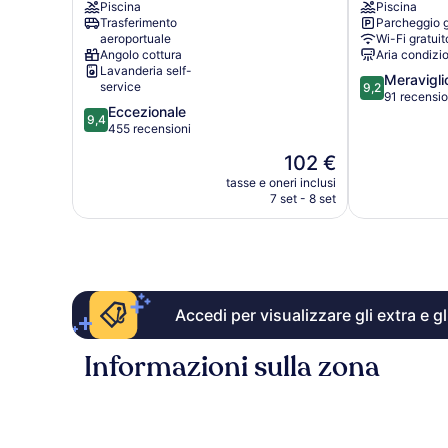
Piscina
Piscina
Santorini
Santorini
Trasferimento
Parcheggio g
aeroportuale
Wi-Fi gratuit
Angolo cottura
Aria condizi
Lavanderia self-
9.2
Meravigli
service
9,2
su
91 recensio
9.4
Eccezionale
10,
9,4
su
455 recensioni
Meraviglioso,
10,
91
Il
102 €
Eccezionale,
recensioni
prezzo
455
tasse e oneri inclusi
attuale
7 set - 8 set
recensioni
è
102 €
Accedi per visualizzare gli extra e g
Informazioni sulla zona