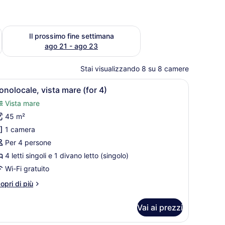
fine settimana, ago 14 - ago 16
Verifica la disponibilità per il prossimo fine settimana, ag
Il prossimo fine settimana
ago 21 - ago 23
Stai visualizzando 8 su 8 camere
na piccola scrivania con una sedia.
una scala e una cucina sullo sfondo.
pri
Camera d'hotel con tre letti in legno, un'a
6
nolocale, vista mare (for 4)
utte
Vista mare
45 m²
oto
er
1 camera
onolocale,
Per 4 persone
ista
4 letti singoli e 1 divano letto (singolo)
are
Wi-Fi gratuito
or
ri
opri di più
)
ttagli
r
Vai ai prezzi
nolocale,
sta