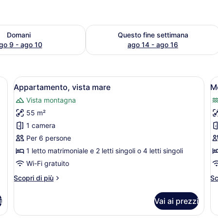
ago 9
isponibilità per domani, ago 9 - ago 10
Verifica la disponibilità per questo 
Domani
Questo fine settimana
go 9 - ago 10
ago 14 - ago 16
letto a baldacchino, un comodino con una lampada, una televisione e u
Apri
Una camera da letto con due letti, 
A
11
Appartamento, vista mare
Mo
tutte
t
Vista montagna
le
le
55 m²
foto
f
per
p
1 camera
Appartamento,
M
Per 6 persone
vista
v
1 letto matrimoniale e 2 letti singoli o 4 letti singoli
mare
m
Wi-Fi gratuito
(f
Altri
Alt
Scopri di più
Sc
4
dettagli
de
per
pe
i
Vai ai prezzi
Appartamento,
Mo
vista
vi