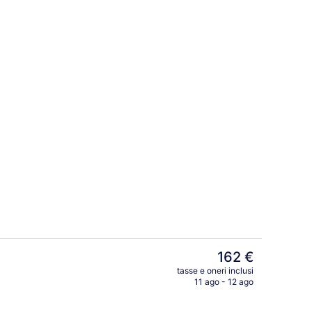
ntinentale inclusa, servita tutte le mattine
Terrazza/patio
Il
162 €
prezzo
tasse e oneri inclusi
attuale
11 ago - 12 ago
Biancheria in cotone egiziano, bianc
è
162 €