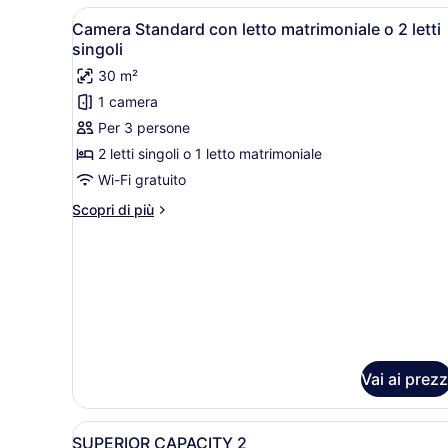
Apri
Una camera d'albergo con un 
4
Camera Standard con letto matrimoniale o 2 letti
tutte
singoli
le
30 m²
foto
1 camera
per
Per 3 persone
Camera
Standard
2 letti singoli o 1 letto matrimoniale
con
Wi-Fi gratuito
letto
Altri
Scopri di più
matrimoniale
dettagli
o
per
Camera
2
Standard
letti
con
singoli
letto
matrimoniale
o
2
Vai ai prezz
letti
singoli
Apri
Biancheria in cotone egiziano
11
SUPERIOR CAPACITY 2