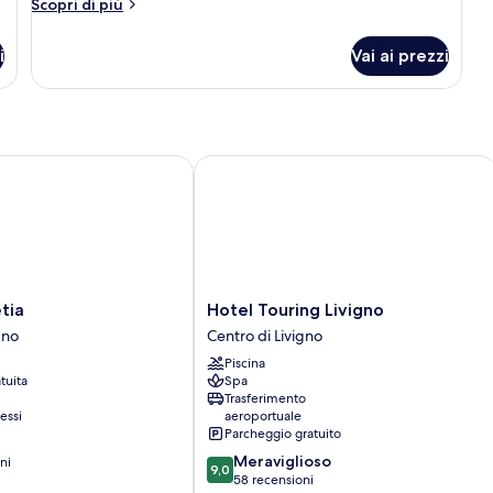
Altri
Scopri di più
dettagli
per
i
Vai ai prezzi
Tripla
Superior
a
Hotel Touring Livigno
Hotel
tia
Hotel Touring Livigno
Touring
gno
Centro di Livigno
Livigno
Piscina
Centro
tuita
Spa
di
Trasferimento
Livigno
essi
aeroportuale
Parcheggio gratuito
9.0
Meraviglioso
ni
9,0
su
58 recensioni