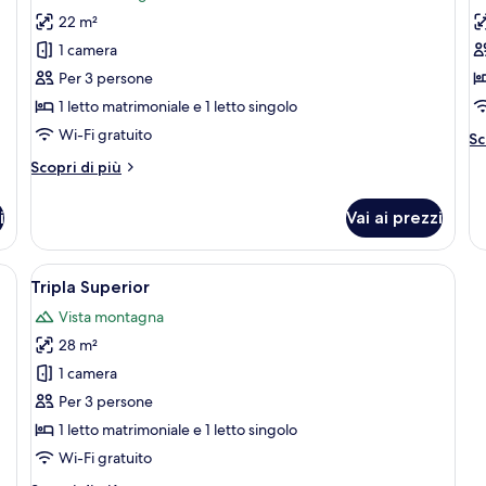
le
le
22 m²
foto
f
per
p
1 camera
Tripla
S
Per 3 persone
Standard
J
1 letto matrimoniale e 1 letto singolo
Wi-Fi gratuito
Al
Sc
de
Altri
Scopri di più
pe
dettagli
Su
per
Ju
i
Vai ai prezzi
Tripla
Standard
on un letto grande, un'armadio in legno, una zona salotto con sedie e un p
Apri
Una camera d'albergo con un letto, u
4
Tripla Superior
tutte
Vista montagna
le
28 m²
foto
per
1 camera
Tripla
Per 3 persone
Superior
1 letto matrimoniale e 1 letto singolo
Wi-Fi gratuito