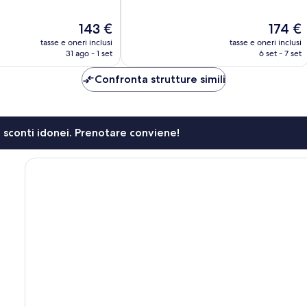
10,
Meraviglioso,
Il
Il
143 €
174 €
58
prezzo
prezzo
recensioni
tasse e oneri inclusi
tasse e oneri inclusi
attuale
attuale
31 ago - 1 set
6 set - 7 set
è
è
143 €
174 €
Confronta strutture simili
li sconti idonei. Prenotare conviene!