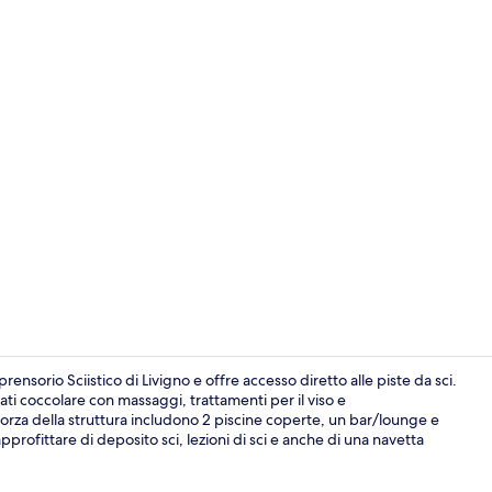
2 piscine cope
ensorio Sciistico di Livigno e offre accesso diretto alle piste da sci.
ati coccolare con massaggi, trattamenti per il viso e
forza della struttura includono 2 piscine coperte, un bar/lounge e
Sauna, vasca
profittare di deposito sci, lezioni di sci e anche di una navetta