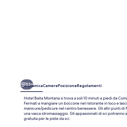
53+
Panoramica
Camere
Posizione
Regolamenti
Hotel Baita Montana si trova a soli 10 minuti a piedi da Compr
Fermati a mangiare un boccone nel ristorante in loco e lasci
manicure/pedicure nel centro benessere. Gli altri punti di 
una vasca idromassaggio. Gli appassionati di sci potranno ap
gratuita per le piste da sci.