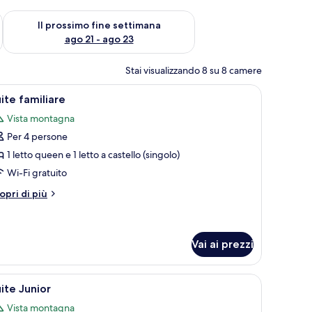
ne settimana, ago 14 - ago 16
Verifica la disponibilità per il prossimo fine settimana, ago 21
Il prossimo fine settimana
ago 21 - ago 23
Stai visualizzando 8 su 8 camere
na lampada e una mela verde.
 scrivania con un portatile, una sedia e uno sgabello.
pri
Una camera d'albergo con un letto grande, una
4
ite familiare
utte
Vista montagna
Per 4 persone
oto
er
1 letto queen e 1 letto a castello (singolo)
uite
Wi-Fi gratuito
amiliare
tri
opri di più
ttagli
r
ite
miliare
Vai ai prezzi
i in legno, un quadro che raffigura un paesaggio montano e una scrivania c
pri
Una camera d'albergo con un letto di legno, 
4
ite Junior
utte
Vista montagna