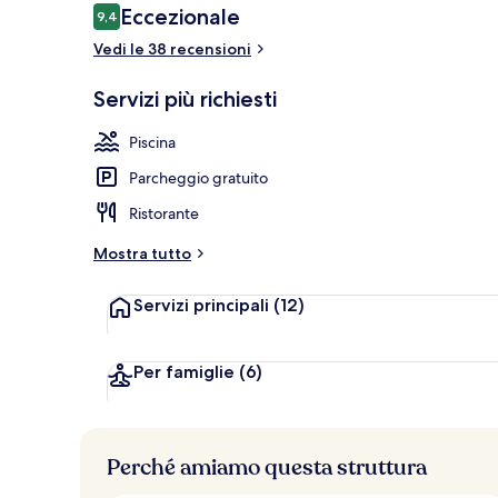
Recensioni
Eccezionale
9,4
9,4 su 10
Vedi le 38 recensioni
Facciata dell
Servizi più richiesti
Piscina
Parcheggio gratuito
Ristorante
Mostra tutto
Servizi principali
(12)
Per famiglie
(6)
Perché amiamo questa struttura