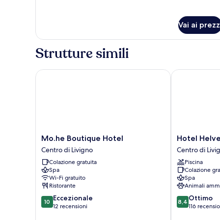
Suite
(Spa)
Vai ai prezz
Strutture simili
Mo.he Boutique Hotel
Hotel Helveti
Mo.he
Hotel
Mo.he Boutique Hotel
Hotel Helve
Boutique
Helvetia
Centro di Livigno
Centro di Livi
Hotel
Centro
Colazione gratuita
Piscina
Centro
di
Spa
Colazione gra
di
Livigno
Wi-Fi gratuito
Spa
Livigno
Ristorante
Animali amm
10.0
8.4
Eccezionale
Ottimo
10
8,4
su
su
12 recensioni
116 recensio
10,
10,