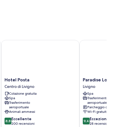
Hotel Posta
Paradise Lodge
Hotel
Paradise
Hotel Posta
Paradise Lodge
Posta
Lodge
Centro di Livigno
Livigno
Centro
Livigno
Colazione gratuita
Spa
di
Spa
Trasferimento
Livigno
Trasferimento
aeroportuale
aeroportuale
Parcheggio disponibile
Animali ammessi
Wi-Fi gratuito
8.8
9.4
Eccellente
Eccezionale
8,8
9,4
su
su
200 recensioni
28 recensioni