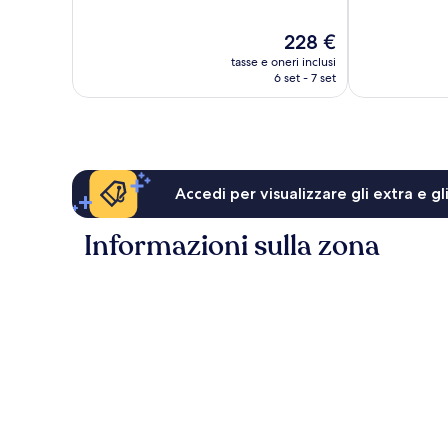
Eccezionale,
Ottimo,
12
116
Il
228 €
recensioni
recensioni
prezzo
tasse e oneri inclusi
attuale
6 set - 7 set
è
228 €
Accedi per visualizzare gli extra e g
Informazioni sulla zona