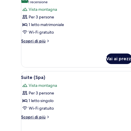
le
8,0 su 10
(1
1 recensione
foto
recensione)
Vista montagna
per
Per 3 persone
Camera
1 letto matrimoniale
Standard
Wi-Fi gratuito
Altri
Scopri di più
dettagli
per
Camera
Vai ai prezz
Standard
Apri
Una camera da letto moderna c
4
Suite (Spa)
tutte
Vista montagna
le
Per 3 persone
foto
per
1 letto singolo
Suite
Wi-Fi gratuito
(Spa)
Altri
Scopri di più
dettagli
per