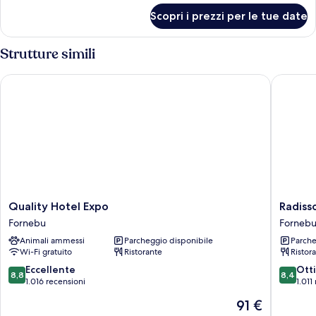
per
Scopri i prezzi per le tue date
Suite
Junior
Strutture simili
Quality Hotel Expo
Radisson
Quality
Radisso
Quality Hotel Expo
Radiss
Hotel
Blu
Fornebu
Forneb
Expo
Park
Animali ammessi
Parcheggio disponibile
Parche
Fornebu
Hotel,
Wi-Fi gratuito
Ristorante
Ristor
Oslo
Fornebu
8.8
8.4
Eccellente
Ott
8,8
8,4
su
su
1.016 recensioni
1.011
10,
10,
Il
91 €
Eccellente,
Ottimo,
prezzo