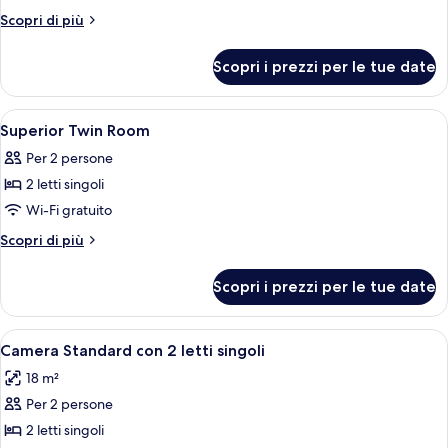
Standard
Altri
Scopri di più
Twin
dettagli
per
Room
Scopri i prezzi per le tue date
Standard
Twin
Room
Apri
Una camera d'albergo con un letto, un
2
Superior Twin Room
tutte
Per 2 persone
le
2 letti singoli
foto
per
Wi-Fi gratuito
Superior
Altri
Scopri di più
Twin
dettagli
per
Room
Scopri i prezzi per le tue date
Superior
Twin
Room
Apri
Un letto rifatto con lenzuola e cuscin
4
Camera Standard con 2 letti singoli
tutte
18 m²
le
Per 2 persone
foto
per
2 letti singoli