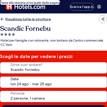
Passa alla sezione principale della pagina
Scarica l’app
Visualizza tutte le strutture
Scandic Fornebu
Struttura
a
Hotel per famiglie con ristorante, non lontano da Centro commerciale
4.0
CC Vest
stelle
Scegli le date per vedere i prezzi
Dove vuoi andare?
Date
Persone