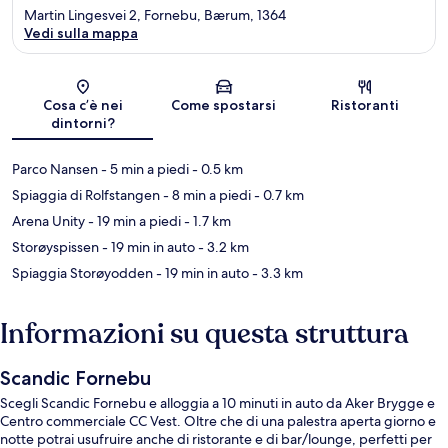
Martin Lingesvei 2, Fornebu, Bærum, 1364
Vedi sulla mappa
Mappa
Cosa c’è nei
Come spostarsi
Ristoranti
dintorni?
Parco Nansen
- 5 min a piedi
- 0.5 km
Spiaggia di Rolfstangen
- 8 min a piedi
- 0.7 km
Arena Unity
- 19 min a piedi
- 1.7 km
Storøyspissen
- 19 min in auto
- 3.2 km
Spiaggia Storøyodden
- 19 min in auto
- 3.3 km
Informazioni su questa struttura
Scandic Fornebu
Scegli Scandic Fornebu e alloggia a 10 minuti in auto da Aker Brygge e
Centro commerciale CC Vest. Oltre che di una palestra aperta giorno e
notte potrai usufruire anche di ristorante e di bar/lounge, perfetti per