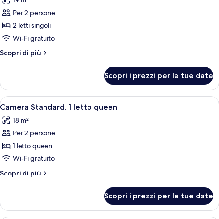
19 m²
le
Per 2 persone
foto
per
2 letti singoli
Camera
Wi-Fi gratuito
Superior
Altri
Scopri di più
con
dettagli
2
per
Scopri i prezzi per le tue date
Camera
letti
Superior
singoli
con
Apri
Una camera d'albergo con un letto, un
4
2
Camera Standard, 1 letto queen
tutte
letti
18 m²
singoli
le
Per 2 persone
foto
per
1 letto queen
Camera
Wi-Fi gratuito
Standard,
Altri
Scopri di più
1
dettagli
letto
per
Scopri i prezzi per le tue date
Camera
queen
Standard,
1