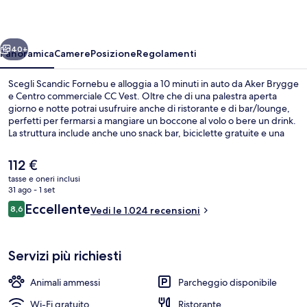
ietro
Avanti
40+
Panoramica
Camere
Posizione
Regolamenti
Scegli Scandic Fornebu e alloggia a 10 minuti in auto da Aker Brygge
e Centro commerciale CC Vest. Oltre che di una palestra aperta
giorno e notte potrai usufruire anche di ristorante e di bar/lounge,
perfetti per fermarsi a mangiare un boccone al volo o bere un drink.
La struttura include anche uno snack bar, biciclette gratuite e una
terrazza.
Il
112 €
prezzo
tasse e oneri inclusi
attuale
31 ago - 1 set
Ristorante
è
Recensioni
Eccellente
8,6
Vedi le 1.024 recensioni
112 €
8,6 su 10
Servizi più richiesti
Animali ammessi
Parcheggio disponibile
Wi-Fi gratuito
Ristorante