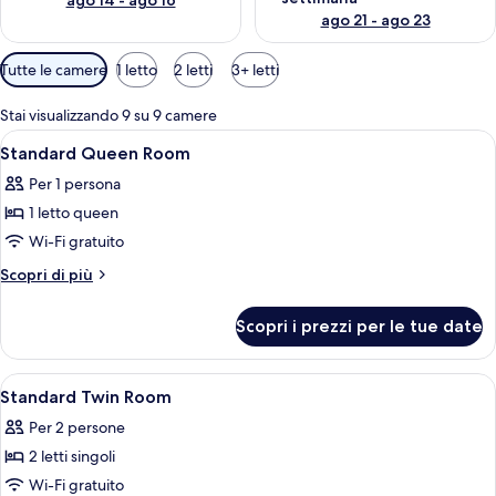
ago 14 - ago 16
ago 21 - ago 23
Filtri
Tutte le camere
1 letto
2 letti
3+ letti
disponibili
per
Stai visualizzando 9 su 9 camere
le
Apri
Una camera d'albergo con un letto, d
5
Standard Queen Room
camere
tutte
Per 1 persona
le
1 letto queen
foto
per
Wi-Fi gratuito
Standard
Altri
Scopri di più
Queen
dettagli
per
Room
Scopri i prezzi per le tue date
Standard
Queen
Room
Apri
Una camera d'albergo con un letto, du
5
Standard Twin Room
tutte
Per 2 persone
le
2 letti singoli
foto
per
Wi-Fi gratuito