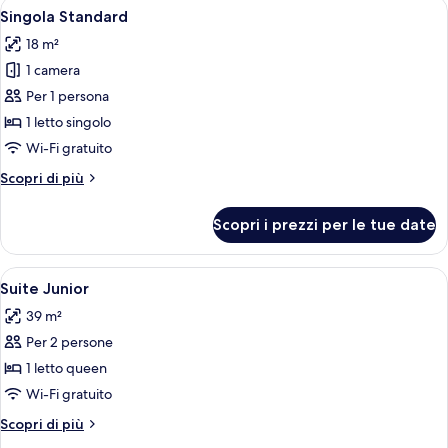
Apri
Una camera d'hotel con un letto, un 
4
letto
Singola Standard
tutte
queen
18 m²
le
1 camera
foto
per
Per 1 persona
Singola
1 letto singolo
Standard
Wi-Fi gratuito
Altri
Scopri di più
dettagli
per
Scopri i prezzi per le tue date
Singola
Standard
Apri
Una camera d'hotel moderna con un'amp
5
Suite Junior
tutte
39 m²
le
Per 2 persone
foto
per
1 letto queen
Suite
Wi-Fi gratuito
Junior
Altri
Scopri di più
dettagli