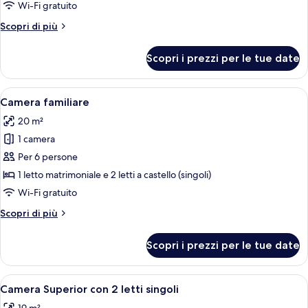
Camera
Wi-Fi gratuito
Standard
Altri
Scopri di più
con
dettagli
2
per
Scopri i prezzi per le tue date
Camera
letti
Standard
singoli
con
Apri
Una camera d'albergo con un grande le
5
2
Camera familiare
tutte
letti
20 m²
singoli
le
1 camera
foto
per
Per 6 persone
Camera
1 letto matrimoniale e 2 letti a castello (singoli)
familiare
Wi-Fi gratuito
Altri
Scopri di più
dettagli
per
Scopri i prezzi per le tue date
Camera
familiare
Apri
Una camera d'albergo con un letto, una 
6
Camera Superior con 2 letti singoli
tutte