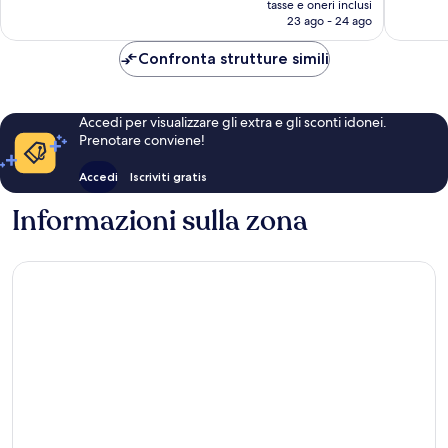
1.016
1.011
tasse e oneri inclusi
attuale
23 ago - 24 ago
recensioni
recensio
è
91 €
Confronta strutture simili
Accedi per visualizzare gli extra e gli sconti idonei.
Prenotare conviene!
Accedi
Iscriviti gratis
Informazioni sulla zona