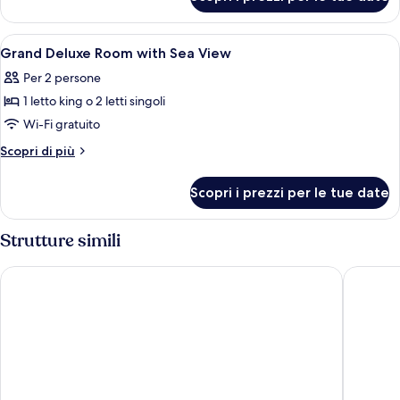
Junior
Ocean
Suite
View
with
Apri
Biancheria da letto di alta qualità, mi
10
Ocean
Grand Deluxe Room with Sea View
tutte
View
Per 2 persone
le
1 letto king o 2 letti singoli
foto
per
Wi-Fi gratuito
Grand
Altri
Scopri di più
Deluxe
dettagli
per
Room
Scopri i prezzi per le tue date
Grand
with
Deluxe
Sea
Room
Strutture simili
View
with
Sea
Diamond Cliff Resort & Spa, Patong Beach
IndoChin
View