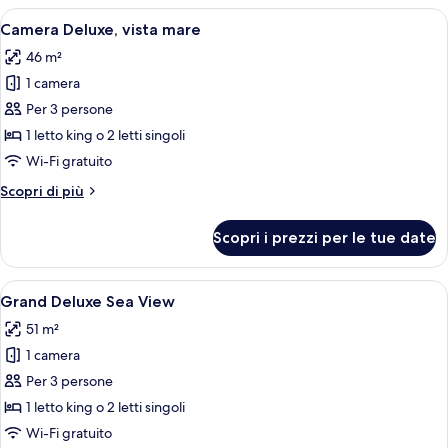
le
Apri
Una camera d'albergo moderna con un l
10
Camera Deluxe, vista mare
camere
tutte
46 m²
le
1 camera
foto
per
Per 3 persone
Camera
1 letto king o 2 letti singoli
Deluxe,
Wi-Fi gratuito
vista
Altri
Scopri di più
mare
dettagli
per
Scopri i prezzi per le tue date
Camera
Deluxe,
vista
Apri
Una camera d'albergo moderna con un 
6
mare
Grand Deluxe Sea View
tutte
51 m²
le
1 camera
foto
per
Per 3 persone
Grand
1 letto king o 2 letti singoli
Deluxe
Wi-Fi gratuito