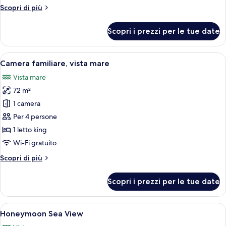
Sea
Altri
Scopri di più
View
dettagli
per
Scopri i prezzi per le tue date
Grand
Deluxe
Sea
Apri
Una camera d'albergo moderna con un 
12
View
Camera familiare, vista mare
tutte
Vista mare
le
72 m²
foto
per
1 camera
Camera
Per 4 persone
familiare,
1 letto king
vista
Wi-Fi gratuito
mare
Altri
Scopri di più
dettagli
per
Scopri i prezzi per le tue date
Camera
familiare,
vista
Apri
Camera d'albergo con un letto grande,
6
mare
Honeymoon Sea View
tutte