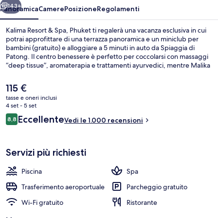
143+
Panoramica
Camere
Posizione
Regolamenti
Kalima Resort & Spa, Phuket ti regalerà una vacanza esclusiva in cui
potrai approfittare di una terrazza panoramica e un miniclub per
bambini (gratuito) e alloggiare a 5 minuti in auto da Spiaggia di
Patong. Il centro benessere è perfetto per coccolarsi con massaggi
“deep tissue”, aromaterapia e trattamenti ayurvedici, mentre Malika
Terrace serve la colazione, il pranzo e la cena. Gli altri punti di forza di
questo resort di lusso sono 2 piscine all'aperto, un bar a bordo
Il
115 €
piscina e una sauna. Gli ospiti apprezzano molto il personale gentile
prezzo
tasse e oneri inclusi
e le condizioni generali.
attuale
4 set - 5 set
Dettaglio esterni
è
Recensioni
Eccellente
8,8
Vedi le 1.000 recensioni
115 €
8,8 su 10
Servizi più richiesti
Piscina
Spa
Trasferimento aeroportuale
Parcheggio gratuito
Wi-Fi gratuito
Ristorante