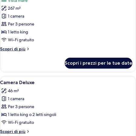
Vista mare
privata,
le
vista
267 m²
foto
oceano
per
1 camera
(Villa)
Villa,
Per 3 persone
1
1 letto king
camera
Wi-Fi gratuito
da
Altri
Scopri di più
letto,
dettagli
piscina
per
Scopri i prezzi per le tue date
privata,
Villa,
1
vista
camera
Apri
Camera d'albergo con due letti, un div
oceano
5
da
Camera Deluxe
tutte
letto,
46 m²
piscina
le
privata,
1 camera
foto
vista
per
Per 3 persone
oceano
Camera
1 letto king o 2 letti singoli
Deluxe
Wi-Fi gratuito
Altri
Scopri di più