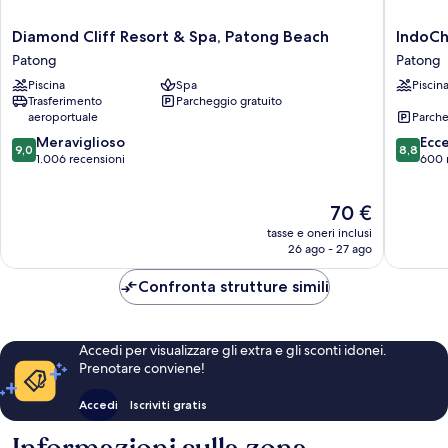
Diamond
IndoChi
Diamond Cliff Resort & Spa, Patong Beach
IndoCh
Cliff
Resort
Patong
Patong
Resort
&
Piscina
Spa
Piscin
&
Villas
Trasferimento
Parcheggio gratuito
Spa,
Patong
aeroportuale
Parche
Patong
9.0
8.8
Beach
Meraviglioso
Ecc
9,0
8,8
su
su
Patong
1.006 recensioni
600 
10,
10,
Meraviglioso,
Eccellen
Il
70 €
1.006
600
prezzo
recensioni
recensio
tasse e oneri inclusi
attuale
26 ago - 27 ago
è
70 €
Confronta strutture simili
Accedi per visualizzare gli extra e gli sconti idonei.
Prenotare conviene!
Accedi
Iscriviti gratis