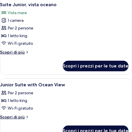
Apri
Camera d'hotel con un letto decorato c
6
Ocean
Suite Junior, vista oceano
tutte
View
Vista mare
le
1 camera
foto
per
Per 2 persone
Suite
1 letto king
Junior,
Wi-Fi gratuito
vista
Altri
Scopri di più
oceano
dettagli
per
Scopri i prezzi per le tue date
Suite
Junior,
vista
Apri
Biancheria da letto di alta qualità, mi
11
oceano
Junior Suite with Ocean View
tutte
Per 2 persone
le
1 letto king
foto
per
Wi-Fi gratuito
Junior
Altri
Scopri di più
Suite
dettagli
per
with
Scopri i prezzi per le tue date