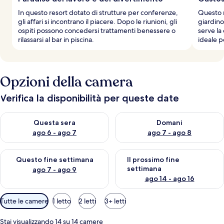
In questo resort dotato di strutture per conferenze,
Questo r
gli affari si incontrano il piacere. Dopo le riunioni, gli
giardino,
ospiti possono concedersi trattamenti benessere o
serve la 
rilassarsi al bar in piscina.
ideale p
Opzioni della camera
Verifica la disponibilità per queste date
Verifica la disponibilità per questa sera, ago 6 - ago 7
Verifica la disponibilità per d
Questa sera
Domani
ago 6 - ago 7
ago 7 - ago 8
Verifica la disponibilità per questo fine settimana, ago 7 - ago
Verifica la disponibilità per il
Questo fine settimana
Il prossimo fine
settimana
ago 7 - ago 9
ago 14 - ago 16
Filtri
Tutte le camere
1 letto
2 letti
3+ letti
disponibili
per
Stai visualizzando 14 su 14 camere