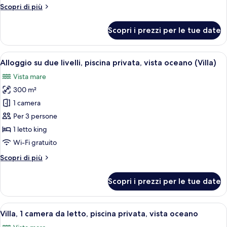
Altri
Scopri di più
piscina,
dettagli
vista
per
Scopri i prezzi per le tue date
oceano
Camera
doppia,
accesso
Apri
Una camera d'albergo moderna con un l
15
alla
Alloggio su due livelli, piscina privata, vista oceano (Villa)
tutte
piscina,
Vista mare
vista
le
oceano
300 m²
foto
per
1 camera
Alloggio
Per 3 persone
su
1 letto king
due
Wi-Fi gratuito
livelli,
Altri
Scopri di più
piscina
dettagli
privata,
per
Scopri i prezzi per le tue date
vista
Alloggio
su
oceano
due
Apri
Una camera da letto con un letto grand
(Villa)
11
livelli,
Villa, 1 camera da letto, piscina privata, vista oceano
tutte
piscina