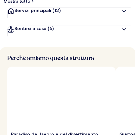
Mostra tutto
Servizi principali
(12)
Sentirsi a casa
(6)
Perché amiamo questa struttura
Paradiso del lavoro e del divertimento
Gustos