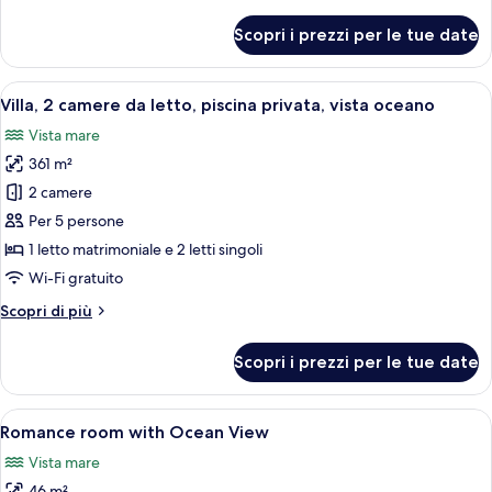
dettagli
per
Scopri i prezzi per le tue date
Camera
Deluxe
Apri
Una camera da letto moderna con un let
11
Villa, 2 camere da letto, piscina privata, vista oceano
tutte
Vista mare
le
361 m²
foto
per
2 camere
Villa,
Per 5 persone
2
1 letto matrimoniale e 2 letti singoli
camere
Wi-Fi gratuito
da
Altri
Scopri di più
letto,
dettagli
piscina
per
Scopri i prezzi per le tue date
privata,
Villa,
2
vista
camere
Apri
Una camera d'albergo moderna con un a
oceano
4
da
Romance room with Ocean View
tutte
letto,
Vista mare
piscina
le
privata,
46 m²