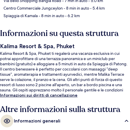
Via dello Shopping Bangla Road
- 7 min in auto
- 5.0 km
Centro Commerciale Jungceylon
- 8 min in auto
- 5.4 km
Spiaggia di Kamala
- 8 min in auto
- 6.2 km
Informazioni su questa struttura
Kalima Resort & Spa, Phuket
Kalima Resort & Spa, Phuket ti regalerà una vacanza esclusiva in cui
potrai approfittare di una terrazza panoramica e un miniclub per
bambini (gratuito) e alloggiare a 5 minuti in auto da Spiaggia di Patong.
Il centro benessere è perfetto per coccolarsi con massaggi “deep
tissue”, aromaterapia e trattamenti ayurvedici, mentre Malika Terrace
serve la colazione, il pranzo e la cena. Gli altri punti di forza di questo
resort di lusso sono 2 piscine all'aperto, un bar a bordo piscina e una
sauna. Gli ospiti apprezzano molto il personale gentile e le condizioni
generali.
Informazioni sui diritti di cancellazione
Altre informazioni sulla struttura
Informazioni generali