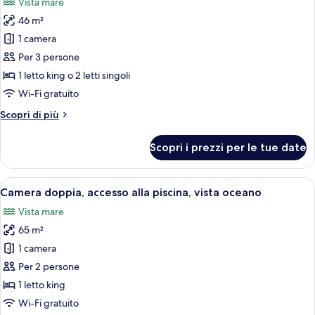
Vista mare
le
46 m²
foto
per
1 camera
Honeymoon
Per 3 persone
Sea
1 letto king o 2 letti singoli
View
Wi-Fi gratuito
Altri
Scopri di più
dettagli
per
Scopri i prezzi per le tue date
Honeymoon
Sea
View
Apri
Una moderna camera d'albergo con un l
17
Camera doppia, accesso alla piscina, vista oceano
tutte
Vista mare
le
65 m²
foto
per
1 camera
Camera
Per 2 persone
doppia,
1 letto king
accesso
Wi-Fi gratuito
alla