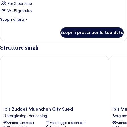
Per 3 persone
Wi-Fi gratuito
Altri
Scopri di più
dettagli
per
Scopri i prezzi per le tue date
Camera
Strutture simili
Ibis Budget Muenchen City Sued
Ibis Mue
Ibis
Ibis
Ibis Budget Muenchen City Sued
Ibis M
Budget
Muench
Untergiesing-Harlaching
Berg am
Muenchen
City
Animali ammessi
Parcheggio disponibile
Anima
City
Ost