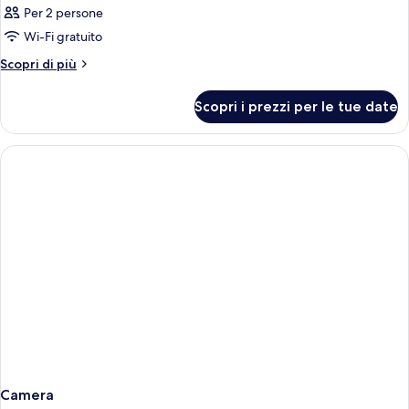
Per 2 persone
Wi-Fi gratuito
Altri
Scopri di più
dettagli
per
Scopri i prezzi per le tue date
Camera
Camera