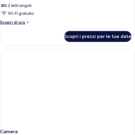
Camera
2 letti singoli
Standard
Wi-Fi gratuito
con
Altri
Scopri di più
2
dettagli
letti
per
Scopri i prezzi per le tue date
Camera
singoli,
Standard
2
con
letti
2
singoli
letti
singoli,
2
letti
singoli
Camera