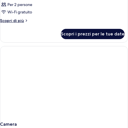
Per 2 persone
Wi-Fi gratuito
Altri
Scopri di più
dettagli
per
Scopri i prezzi per le tue date
Camera
Camera