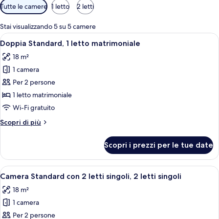
Filtri
Tutte le camere
1 letto
2 letti
disponibili
per
Stai visualizzando 5 su 5 camere
le
Apri
Un bagno con lavandino bianco, specch
7
Doppia Standard, 1 letto matrimoniale
camere
tutte
18 m²
le
1 camera
foto
per
Per 2 persone
Doppia
1 letto matrimoniale
Standard,
Wi-Fi gratuito
1
Altri
Scopri di più
letto
dettagli
matrimoniale
per
Scopri i prezzi per le tue date
Doppia
Standard,
1
Apri
Un bagno con lavandino bianco, specch
7
letto
Camera Standard con 2 letti singoli, 2 letti singoli
tutte
matrimoniale
18 m²
le
1 camera
foto
per
Per 2 persone