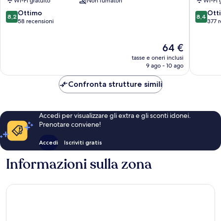
Wi-Fi gratuito
Non fumatori
Wi-Fi 
Sued
Berg
Untergiesing-
am
8.2
8.4
Ottimo
Ott
8,2
8,4
Harlaching
Laim
su
su
58 recensioni
377 r
10,
10,
Ottimo,
Ottimo,
Il
64 €
58
377
prezzo
recensioni
recensio
tasse e oneri inclusi
attuale
9 ago - 10 ago
è
64 €
Confronta strutture simili
Accedi per visualizzare gli extra e gli sconti idonei.
Prenotare conviene!
Accedi
Iscriviti gratis
Informazioni sulla zona