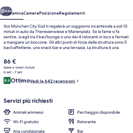
ietro
Avanti
49+
Panoramica
Camere
Posizione
Regolamenti
Ibis München City Süd ti regalerà un soggiorno incantevole a soli 10
minuti in auto da Theresienwiese e Marienplatz. Se la fame si fa
sentire, scegli tra il bar/lounge o uno dei 4 ristoranti in loco e fermati
a mangiare un boccone. Gli altri punti di forza della struttura sono 5
bar/caffetterie, uno snack bar e una terrazza. La struttura è una
comoda base per spostarsi con i mezzi pubblici: Fermata del tram di
Tegernseer Landstraße si trova a 2 min a piedi e Wettersteinplatz U-
Il
86 €
Bahn a 6.
prezzo
tasse e oneri inclusi
attuale
6 set - 7 set
Bar (in loco)
è
Recensioni
Ottimo
8,4
Vedi le 642 recensioni
86 €
8,4 su 10
Servizi più richiesti
Animali ammessi
Parcheggio disponibile
Wi-Fi gratuito
Ristorante
Aria condizionata
Bar