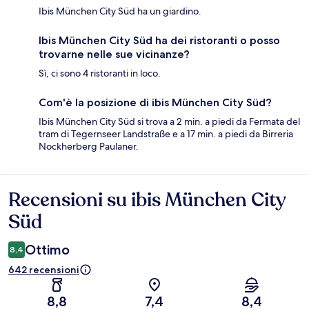
Ibis München City Süd ha un giardino.
Ibis München City Süd ha dei ristoranti o posso
trovarne nelle sue vicinanze?
Sì, ci sono 4 ristoranti in loco.
Com'è la posizione di ibis München City Süd?
Ibis München City Süd si trova a 2 min. a piedi da Fermata del
tram di Tegernseer Landstraße e a 17 min. a piedi da Birreria
Nockherberg Paulaner.
Recensioni su ibis München City
Recensioni
Süd
Ottimo
8,4
642 recensioni
8,8
7,4
8,4