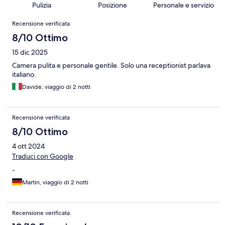
Pulizia
Posizione
Personale e servizio
Recensioni
Recensione verificata
8/10 Ottimo
15 dic 2025
Camera pulita e personale gentile. Solo una receptionist parlava
italiano.
Davide, viaggio di 2 notti
Recensione verificata
8/10 Ottimo
4 ott 2024
Traduci con Google
-
Martin, viaggio di 2 notti
Recensione verificata