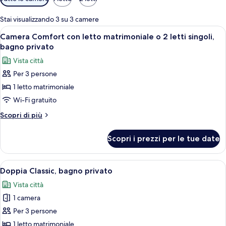
disponibili
per
Stai visualizzando 3 su 3 camere
le
Apri
Un letto rifatto con cura, con una cope
6
Camera Comfort con letto matrimoniale o 2 letti singoli,
camere
tutte
bagno privato
le
Vista città
foto
Per 3 persone
per
1 letto matrimoniale
Camera
Comfort
Wi-Fi gratuito
con
Altri
Scopri di più
letto
dettagli
per
matrimoniale
Scopri i prezzi per le tue date
Camera
o
Comfort
2
con
Apri
Una camera da letto con un letto, una 
4
letti
letto
Doppia Classic, bagno privato
tutte
matrimoniale
singoli,
Vista città
o
le
bagno
2
1 camera
foto
privato
letti
per
Per 3 persone
singoli,
Doppia
bagno
1 letto matrimoniale