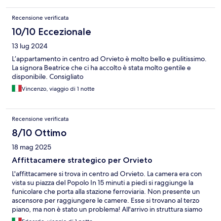
Recensione verificata
10/10 Eccezionale
13 lug 2024
L’appartamento in centro ad Orvieto è molto bello e pulitissimo.
La signora Beatrice che ci ha accolto è stata molto gentile e
disponibile. Consigliato
Vincenzo, viaggio di 1 notte
Recensione verificata
8/10 Ottimo
18 mag 2025
Affittacamere strategico per Orvieto
L'affittacamere si trova in centro ad Orvieto. La camera era con
vista su piazza del Popolo In 15 minuti a piedi si raggiunge la
funicolare che porta alla stazione ferroviaria. Non presente un
ascensore per raggiungere le camere. Esse si trovano al terzo
piano, ma non è stato un problema! All'arrivo in struttura siamo
stati ben accolti dalla proprietaria che ci ha dato le informazioni