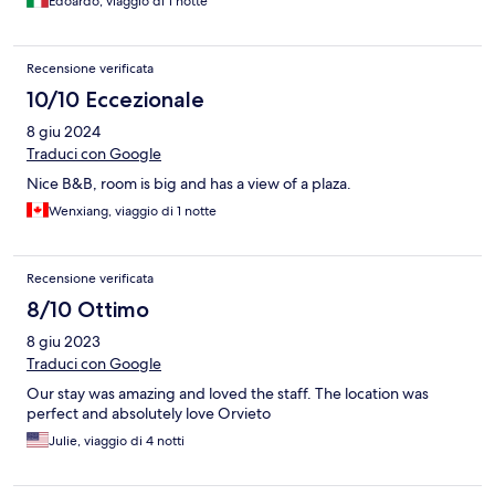
Edoardo, viaggio di 1 notte
per poter entrare e uscire in autonomia. La camera, pulita, era
arredata con uno stile vintage ma in linea con il bellissimo
palazzo. Presente la tv e la possibilità di usare il frigo e la
Recensione verificata
macchina del caffè in comune. Nella stanza c'era il ventilatore a
soffitto e il climatizzatore. Il bagno pulito con i flaconi con
10/10 Eccezionale
shampoo e il dosatore col sapone per le mani (ottima scelta dal
8 giu 2024
punto di vista ambientale).
Traduci con Google
Nice B&B, room is big and has a view of a plaza.
Wenxiang, viaggio di 1 notte
Recensione verificata
8/10 Ottimo
8 giu 2023
Traduci con Google
Our stay was amazing and loved the staff. The location was
perfect and absolutely love Orvieto
Julie, viaggio di 4 notti