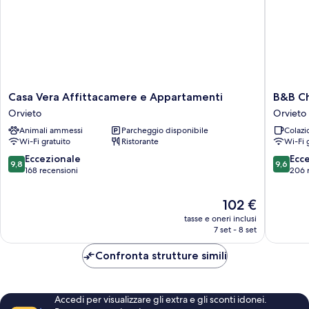
Casa
B&B
Casa Vera Affittacamere e Appartamenti
B&B Ch
Vera
Chiara
Orvieto
Orvieto
Affittacamere
e
Animali ammessi
Parcheggio disponibile
Colazi
e
Benedet
Wi-Fi gratuito
Ristorante
Wi-Fi 
Appartamenti
Orvieto
Orvieto
9.8
9.6
Eccezionale
Ecc
9,8
9,6
su
su
168 recensioni
206 
10,
10,
Eccezionale,
Eccezion
Il
102 €
168
206
prezzo
tasse e oneri inclusi
recensioni
recensio
attuale
7 set - 8 set
è
102 €
Confronta strutture simili
Accedi per visualizzare gli extra e gli sconti idonei.