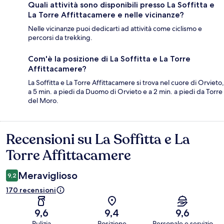
Quali attività sono disponibili presso La Soffitta e
La Torre Affittacamere e nelle vicinanze?
Nelle vicinanze puoi dedicarti ad attività come ciclismo e
percorsi da trekking.
Com'è la posizione di La Soffitta e La Torre
Affittacamere?
La Soffitta e La Torre Affittacamere si trova nel cuore di Orvieto,
a 5 min. a piedi da Duomo di Orvieto e a 2 min. a piedi da Torre
del Moro.
Recensioni su La Soffitta e La
Recensioni
Torre Affittacamere
Meraviglioso
9,2
170 recensioni
9,6
9,4
9,6
Pulizia
Posizione
Personale e servizio