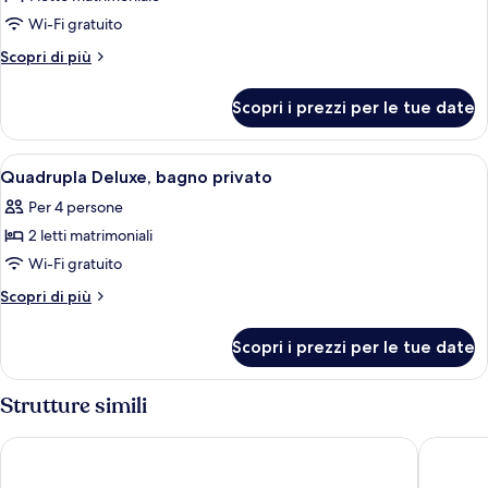
privato
Classic,
Wi-Fi gratuito
bagno
Altri
Scopri di più
privato
dettagli
per
Scopri i prezzi per le tue date
Doppia
Classic,
bagno
Apri
Una camera da letto con un letto di l
6
privato
Quadrupla Deluxe, bagno privato
tutte
Per 4 persone
le
2 letti matrimoniali
foto
per
Wi-Fi gratuito
Quadrupla
Altri
Scopri di più
Deluxe,
dettagli
per
bagno
Scopri i prezzi per le tue date
Quadrupla
privato
Deluxe,
bagno
Strutture simili
privato
Casa Vera Affittacamere e Appartamenti
B&B Chia