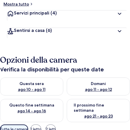
Mostra tutto
Servizi principali
(4)
Sentirsi a casa
(6)
Opzioni della camera
Verifica la disponibilità per queste date
Verifica la disponibilità per questa sera, ago 10 - ago 11
Verifica la disponibilità per d
Questa sera
Domani
ago 10 - ago 11
ago 11 - ago 12
Verifica la disponibilità per questo fine settimana, ago 14 - ag
Verifica la disponibilità per i
Questo fine settimana
Il prossimo fine
settimana
ago 14 - ago 16
ago 21 - ago 23
Filtri
Tutte le camere
1 letto
2 letti