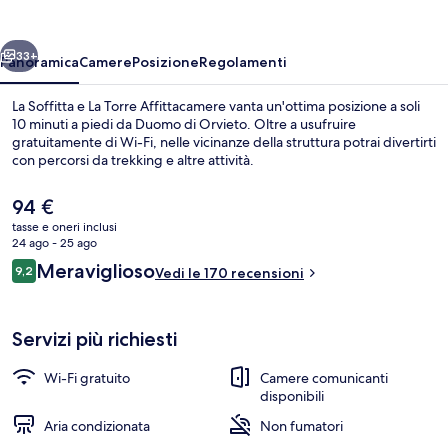
La
Torre
ietro
Avanti
Affittacamere
33+
Panoramica
Camere
Posizione
Regolamenti
La Soffitta e La Torre Affittacamere vanta un'ottima posizione a soli
10 minuti a piedi da Duomo di Orvieto. Oltre a usufruire
gratuitamente di Wi-Fi, nelle vicinanze della struttura potrai divertirti
con percorsi da trekking e altre attività.
Il
94 €
prezzo
tasse e oneri inclusi
attuale
24 ago - 25 ago
è
Recensioni
Meraviglioso
9,2
Materassi Select Comfort, una scrivan
Vedi le 170 recensioni
94 €
9,2 su 10
Servizi più richiesti
Wi-Fi gratuito
Camere comunicanti
disponibili
Aria condizionata
Non fumatori