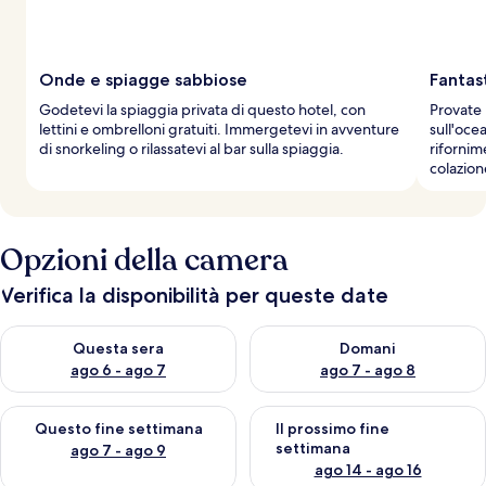
Onde e spiagge sabbiose
Fantast
Godetevi la spiaggia privata di questo hotel, con
Provate l
lettini e ombrelloni gratuiti. Immergetevi in avventure
sull'oce
di snorkeling o rilassatevi al bar sulla spiaggia.
rifornime
colazion
Opzioni della camera
Verifica la disponibilità per queste date
Verifica la disponibilità per questa sera, ago 6 - ago 7
Verifica la disponibilità per d
Questa sera
Domani
ago 6 - ago 7
ago 7 - ago 8
Verifica la disponibilità per questo fine settimana, ago 7 - ago
Verifica la disponibilità per il
Questo fine settimana
Il prossimo fine
settimana
ago 7 - ago 9
ago 14 - ago 16