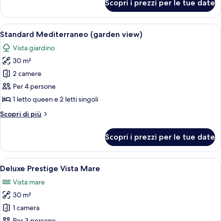
Scopri i prezzi per le tue date
Beach
Glam
Suite
Apri
Un patio con tavolo e sedie, una port
8
Standard Mediterraneo (garden view)
tutte
Vista giardino
le
30 m²
foto
per
2 camere
Standard
Per 4 persone
Mediterraneo
1 letto queen e 2 letti singoli
(garden
Altri
Scopri di più
view)
dettagli
per
Scopri i prezzi per le tue date
Standard
Mediterraneo
(garden
Apri
Una camera da letto ordinata con un le
5
view)
Deluxe Prestige Vista Mare
tutte
Vista mare
le
30 m²
foto
per
1 camera
Deluxe
Per 3 persone