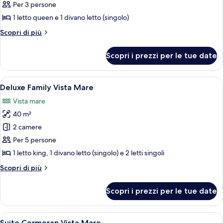
per
Per 3 persone
Deluxe
1 letto queen e 1 divano letto (singolo)
Altri
Scopri di più
dettagli
per
Scopri i prezzi per le tue date
Deluxe
Apri
Deluxe Family Vista Mare | Vista dalla
5
Deluxe Family Vista Mare
tutte
Vista mare
le
40 m²
foto
per
2 camere
Deluxe
Per 5 persone
Family
1 letto king, 1 divano letto (singolo) e 2 letti singoli
Vista
Altri
Scopri di più
Mare
dettagli
per
Scopri i prezzi per le tue date
Deluxe
Family
Vista
Apri
Copriletto in piuma, minibar, una cass
12
Mare
Suite Cormoran Vista Mare