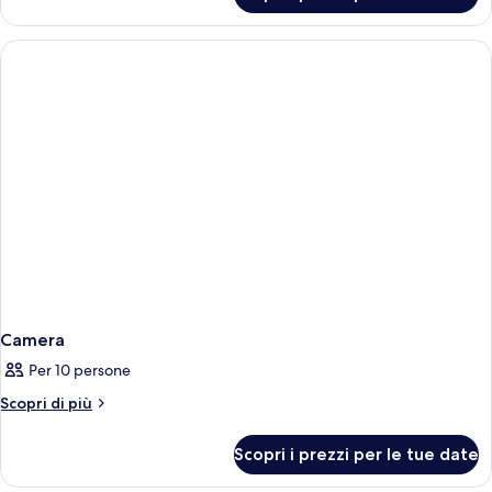
Camera
Per 10 persone
Altri
Scopri di più
dettagli
per
Scopri i prezzi per le tue date
Camera