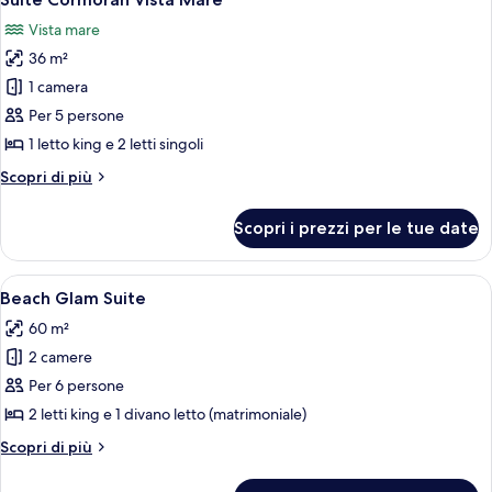
tutte
Vista mare
le
36 m²
foto
per
1 camera
Suite
Per 5 persone
Cormoran
1 letto king e 2 letti singoli
Vista
Altri
Scopri di più
Mare
dettagli
per
Scopri i prezzi per le tue date
Suite
Cormoran
Vista
Apri
Beach Glam Suite | Terrazza/patio
12
Mare
Beach Glam Suite
tutte
60 m²
le
2 camere
foto
per
Per 6 persone
Beach
2 letti king e 1 divano letto (matrimoniale)
Glam
Altri
Scopri di più
Suite
dettagli
per