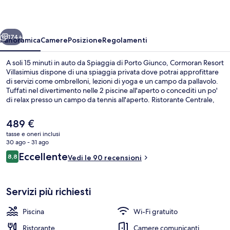
ietro
Avanti
174+
Panoramica
Camere
Posizione
Regolamenti
A soli 15 minuti in auto da Spiaggia di Porto Giunco, Cormoran Resort
Villasimius dispone di una spiaggia privata dove potrai approfittare
di servizi come ombrelloni, lezioni di yoga e un campo da pallavolo.
Tuffati nel divertimento nelle 2 piscine all'aperto o concediti un po'
di relax presso un campo da tennis all'aperto. Ristorante Centrale,
uno dei 2 ristoranti in loco, propone cucina locale e serve la
colazione, il pranzo e la cena. Gli altri punti di forza della struttura
Il
489 €
includono 2 bar sulla spiaggia, un miniclub per bambini (gratuito) e
prezzo
tasse e oneri inclusi
un bar a bordo piscina.
attuale
30 ago - 31 ago
Vista aerea
è
Recensioni
Eccellente
8,8
Vedi le 90 recensioni
489 €
8,8 su 10
Servizi più richiesti
Piscina
Wi-Fi gratuito
Ristorante
Camere comunicanti