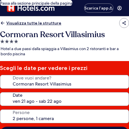
Passa alla sezione principale della pagina
Scarica l’app
Visualizza tutte le strutture
Cormoran Resort Villasimius
Struttura
a
Hotel a due passi dalla spiaggia a Villasimius con 2 ristoranti e bar a
4.0
bordo piscina
stelle
Scegli le date per vedere i prezzi
Dove vuoi andare?
Date
Persone