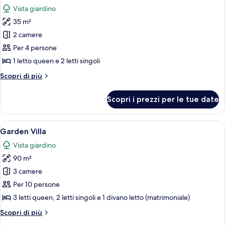
tutte
Mare
Vista giardino
le
35 m²
foto
per
2 camere
Appartamento
Per 4 persone
Piano
1 letto queen e 2 letti singoli
Terra
Altri
Scopri di più
con
dettagli
Giardino
per
Scopri i prezzi per le tue date
Appartamento
Piano
Terra
Apri
Copriletto in piuma, minibar, una cass
12
con
Garden Villa
tutte
Giardino
Vista giardino
le
90 m²
foto
per
3 camere
Garden
Per 10 persone
Villa
3 letti queen, 2 letti singoli e 1 divano letto (matrimoniale)
Altri
Scopri di più
dettagli