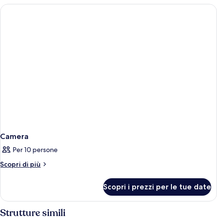
Camera
Per 10 persone
Altri
Scopri di più
dettagli
per
Scopri i prezzi per le tue date
Camera
Strutture simili