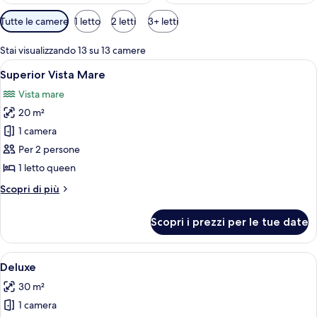
Filtri
Tutte le camere
1 letto
2 letti
3+ letti
disponibili
per
Stai visualizzando 13 su 13 camere
le
Apri
Una camera d'hotel con un letto, un b
6
Superior Vista Mare
camere
tutte
Vista mare
le
20 m²
foto
per
1 camera
Superior
Per 2 persone
Vista
1 letto queen
Mare
Altri
Scopri di più
dettagli
per
Scopri i prezzi per le tue date
Superior
Vista
Mare
Apri
Deluxe | Copriletto in piuma, minibar,
6
Deluxe
tutte
30 m²
le
1 camera
foto