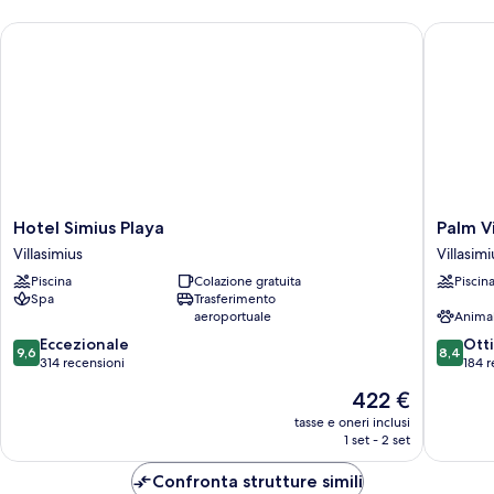
Hotel Simius Playa
Palm Vil
Hotel
Palm
Hotel Simius Playa
Palm V
Simius
Village
Villasimius
Villasimi
Playa
Villasimi
Piscina
Colazione gratuita
Piscin
Villasimius
Spa
Trasferimento
aeroportuale
Anima
9.6
8.4
Eccezionale
Ott
9,6
8,4
su
su
314 recensioni
184 r
10,
10,
Il
422 €
Eccezionale,
Ottimo,
prezzo
314
184
tasse e oneri inclusi
attuale
1 set - 2 set
recensioni
recensio
è
422 €
Confronta strutture simili