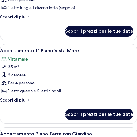
Prestige
1 letto king e 1 divano letto (singolo)
Vista
Altri
Scopri di più
Mare
dettagli
per
Scopri i prezzi per le tue date
Deluxe
Prestige
Vista
Apri
Un balcone con un tavolo apparecchiato
7
Mare
Appartamento 1° Piano Vista Mare
tutte
Vista mare
le
35 m²
foto
per
2 camere
Appartamento
Per 4 persone
1°
1 letto queen e 2 letti singoli
Piano
Altri
Scopri di più
Vista
dettagli
Mare
per
Scopri i prezzi per le tue date
Appartamento
1°
Piano
Apri
Appartamento Piano Terra con Giardin
8
Vista
Appartamento Piano Terra con Giardino