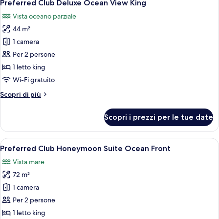
6
View
Preferred Club Deluxe Ocean View King
tutte
King
Vista oceano parziale
le
44 m²
foto
per
1 camera
Preferred
Per 2 persone
Club
1 letto king
Deluxe
Wi-Fi gratuito
Ocean
Altri
Scopri di più
View
dettagli
King
per
Scopri i prezzi per le tue date
Preferred
Club
Deluxe
Apri
Una coppia in accappatoio bianco in pie
8
Ocean
Preferred Club Honeymoon Suite Ocean Front
tutte
View
Vista mare
King
le
72 m²
foto
per
1 camera
Preferred
Per 2 persone
Club
1 letto king