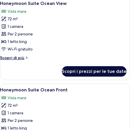
Apri
6
King
Honeymoon Suite Ocean View
tutte
Vista mare
le
72 m²
foto
per
1 camera
Honeymoon
Per 2 persone
Suite
1 letto king
Ocean
Wi-Fi gratuito
View
Altri
Scopri di più
dettagli
per
Scopri i prezzi per le tue date
Honeymoon
Suite
Ocean
Apri
Camera d'albergo moderna con un ampio
6
View
Honeymoon Suite Ocean Front
tutte
Vista mare
le
72 m²
foto
per
1 camera
Honeymoon
Per 2 persone
Suite
1 letto king