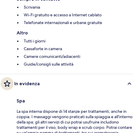
Scrivania
Wi-Fi gratuito e accesso a Internet cablato
Telefonate internazionali e urbane gratuite
Altro
Tutti i giorni
Cassaforte in camera
Camere comunicanti/adiacenti
Guide/consigli sulle attività
In evidenza
Spa
La spa interna dispone di 14 stanze per trattamenti, anche in
coppia. I massaggi vengono praticati sulla spiaggia e all'interno
della spa; gli altri servizi di cui potrai usufruire includono
trattamenti per il viso, body wrap e scrub corpo. Potrai contare
su un'ampia gamma di trattamenti, tra cui aromaterapia,