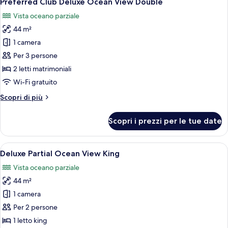
Preferred Club Deluxe Ocean View Double
tutte
Vista oceano parziale
le
44 m²
foto
per
1 camera
Preferred
Per 3 persone
Club
2 letti matrimoniali
Deluxe
Wi-Fi gratuito
Ocean
Altri
Scopri di più
View
dettagli
Double
per
Scopri i prezzi per le tue date
Preferred
Club
Deluxe
Apri
Camera d'albergo con un ampio balcone,
5
Ocean
Deluxe Partial Ocean View King
tutte
View
Vista oceano parziale
Double
le
44 m²
foto
per
1 camera
Deluxe
Per 2 persone
Partial
1 letto king