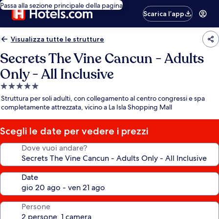
Passa alla sezione principale della pagina
Scarica l’app
Visualizza tutte le strutture
Secrets The Vine Cancun - Adults
Only - All Inclusive
Struttura
a
Struttura per soli adulti, con collegamento al centro congressi e spa
5.0
completamente attrezzata, vicino a La Isla Shopping Mall
stelle
Scegli le date per vedere i prezzi
Dove vuoi andare?
Date
Persone