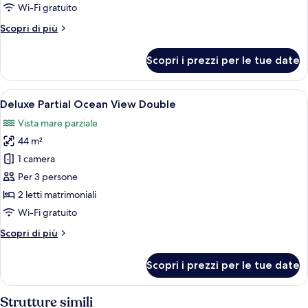
Ocean
Wi-Fi gratuito
View
Altri
Scopri di più
King
dettagli
per
Scopri i prezzi per le tue date
Deluxe
Partial
Ocean
Apri
Una camera d'albergo con due letti, una
6
View
Deluxe Partial Ocean View Double
tutte
King
Vista mare parziale
le
44 m²
foto
per
1 camera
Deluxe
Per 3 persone
Partial
2 letti matrimoniali
Ocean
Wi-Fi gratuito
View
Altri
Scopri di più
Double
dettagli
per
Scopri i prezzi per le tue date
Deluxe
Partial
Ocean
Strutture simili
View