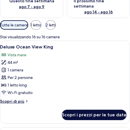
Questo fine settimana
Il prossimo fine
settimana
ago 7 - ago 9
ago 14 - ago 16
Filtri
Tutte le camere
1 letto
2 letti
disponibili
per
Stai visualizzando 16 su 16 camere
le
Apri
Camera d'albergo con un ampio balcone,
5
Deluxe Ocean View King
camere
tutte
Vista mare
le
44 m²
foto
per
1 camera
Deluxe
Per 2 persone
Ocean
1 letto king
View
Wi-Fi gratuito
King
Altri
Scopri di più
dettagli
per
Scopri i prezzi per le tue date
Deluxe
Ocean
View
Una camera d'albergo moderna con un gr