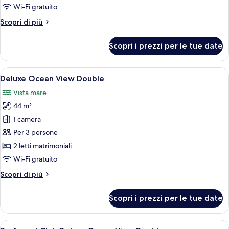
Honeymoon
Wi-Fi gratuito
Suite
Altri
Scopri di più
Ocean
dettagli
Front
per
Scopri i prezzi per le tue date
Preferred
Club
Honeymoon
Apri
Una camera d'albergo con due letti, una
6
Suite
Deluxe Ocean View Double
tutte
Ocean
Vista mare
Front
le
44 m²
foto
per
1 camera
Deluxe
Per 3 persone
Ocean
2 letti matrimoniali
View
Wi-Fi gratuito
Double
Altri
Scopri di più
dettagli
per
Scopri i prezzi per le tue date
Deluxe
Ocean
View
Apri
Una camera d'albergo con due letti, una
7
Double