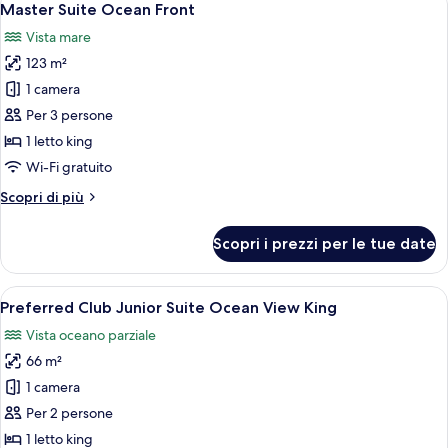
6
View
Master Suite Ocean Front
tutte
Vista mare
le
123 m²
foto
per
1 camera
Master
Per 3 persone
Suite
1 letto king
Ocean
Wi-Fi gratuito
Front
Altri
Scopri di più
dettagli
per
Scopri i prezzi per le tue date
Master
Suite
Ocean
Apri
Una camera d'albergo con un letto gra
8
Front
Preferred Club Junior Suite Ocean View King
tutte
Vista oceano parziale
le
66 m²
foto
per
1 camera
Preferred
Per 2 persone
Club
1 letto king