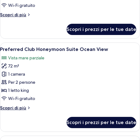
Junior
Wi-Fi gratuito
Suite
Altri
Scopri di più
Ocean
dettagli
View
per
Scopri i prezzi per le tue date
King
Preferred
Club
Junior
Apri
Una camera d'albergo moderna con un gr
7
Suite
Preferred Club Honeymoon Suite Ocean View
tutte
Ocean
Vista mare parziale
View
le
King
72 m²
foto
per
1 camera
Preferred
Per 2 persone
Club
1 letto king
Honeymoon
Wi-Fi gratuito
Suite
Altri
Scopri di più
Ocean
dettagli
View
per
Scopri i prezzi per le tue date
Preferred
Club
Honeymoon
Apri
Un soggiorno moderno con una grande p