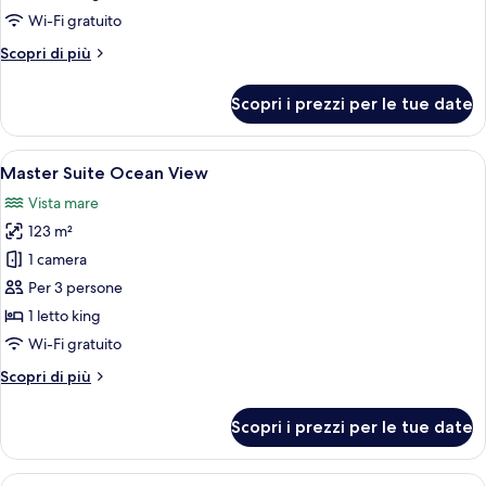
Ocean
Wi-Fi gratuito
Front
Altri
Scopri di più
dettagli
per
Scopri i prezzi per le tue date
Honeymoon
Suite
Ocean
Apri
Un soggiorno moderno con una grande p
6
Front
Master Suite Ocean View
tutte
Vista mare
le
123 m²
foto
per
1 camera
Master
Per 3 persone
Suite
1 letto king
Ocean
Wi-Fi gratuito
View
Altri
Scopri di più
dettagli
per
Scopri i prezzi per le tue date
Master
Suite
Ocean
Apri
Un soggiorno moderno con una TV a sch