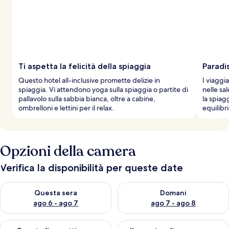
Ti aspetta la felicità della spiaggia
Paradi
Questo hotel all-inclusive promette delizie in
I viaggi
spiaggia. Vi attendono yoga sulla spiaggia o partite di
nelle sal
pallavolo sulla sabbia bianca, oltre a cabine,
la spiag
ombrelloni e lettini per il relax.
equilibr
Opzioni della camera
Verifica la disponibilità per queste date
Verifica la disponibilità per questa sera, ago 6 - ago 7
Verifica la disponibilità per d
Questa sera
Domani
ago 6 - ago 7
ago 7 - ago 8
Verifica la disponibilità per questo fine settimana, ago 7 - ago
Verifica la disponibilità per il