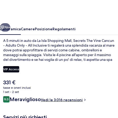
Vine
Cancun
-
ietro
Avanti
Adults
76+
Panoramica
Camere
Posizione
Regolamenti
Only
A 5 minuti in auto da La Isla Shopping Mall, Secrets The Vine Cancun
-
- Adults Only - All Inclusive ti regalerà una splendida vacanza al mare
dove potrai approfittare di servizi come cabine, ombrelloni e
All
massaggi sulla spiaggia. Visita le 4 piscine all'aperto per il massimo
Inclusive
del divertimento e se hai voglia di un po' di relax, ti aspetta una spa
dove potrai scegliere tra massaggi, body wrap e trattamenti per il
viso. Con un'ottima vista sul mare, Market Cafe propone cucina
VIP Access
messicana e serve la colazione, il pranzo e la cena. Gli altri punti di
forza di questo resort di lusso sono 3 bar a bordo piscina, un bar
Il
331 €
sulla spiaggia e una palestra. Le recensioni dei viaggiatori
Vista dalla camera
prezzo
menzionano la piscina e il personale gentile.
tasse e oneri inclusi
attuale
1 set - 2 set
è
Recensioni
Meraviglioso
9,0
Vedi le 3.016 recensioni
331 €
9,0 su 10
Servizi più richiesti