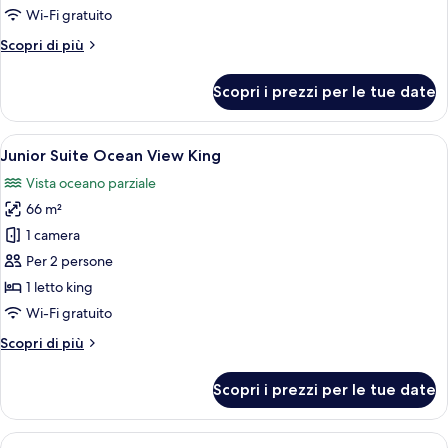
Master
Wi-Fi gratuito
Suite
Altri
Scopri di più
Ocean
dettagli
Front
per
Scopri i prezzi per le tue date
Preferred
Club
Master
Apri
Una camera d'albergo con un letto gra
6
Suite
Junior Suite Ocean View King
tutte
Ocean
Vista oceano parziale
Front
le
66 m²
foto
per
1 camera
Junior
Per 2 persone
Suite
1 letto king
Ocean
Wi-Fi gratuito
View
Altri
Scopri di più
King
dettagli
per
Scopri i prezzi per le tue date
Junior
Suite
Ocean
Apri
Camera d'albergo con un ampio balcone,