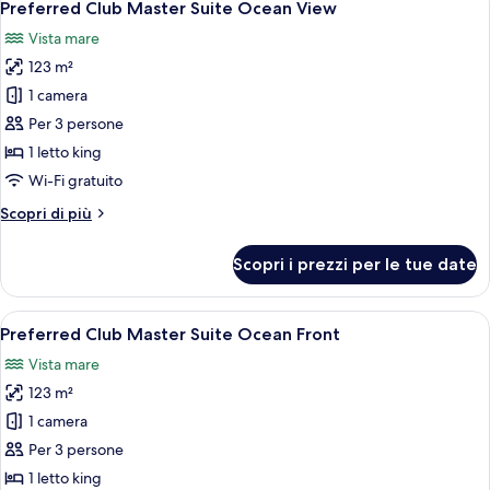
7
Suite
Preferred Club Master Suite Ocean View
tutte
Ocean
Vista mare
View
le
123 m²
foto
per
1 camera
Preferred
Per 3 persone
Club
1 letto king
Master
Wi-Fi gratuito
Suite
Altri
Scopri di più
Ocean
dettagli
View
per
Scopri i prezzi per le tue date
Preferred
Club
Master
Apri
Un soggiorno moderno con una TV a sch
9
Suite
Preferred Club Master Suite Ocean Front
tutte
Ocean
Vista mare
View
le
123 m²
foto
per
1 camera
Preferred
Per 3 persone
Club
1 letto king