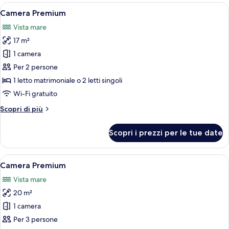
room
Apri
Una camera d'hotel con balcone, un let
6
Partial
Camera Premium
tutte
ocean
Vista mare
view
le
17 m²
foto
per
1 camera
Camera
Per 2 persone
Premium
1 letto matrimoniale o 2 letti singoli
Wi-Fi gratuito
Altri
Scopri di più
dettagli
per
Scopri i prezzi per le tue date
Camera
Premium
Apri
Area piscina con lettini, palme e vista s
5
Camera Premium
tutte
Vista mare
le
20 m²
foto
per
1 camera
Camera
Per 3 persone