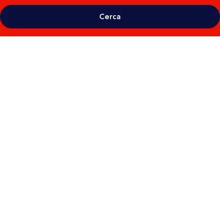
Cerca
Galleria
fotografica
per
Caprici
Beach