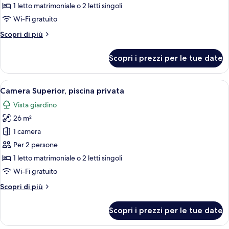
1
1 letto matrimoniale o 2 letti singoli
camera
Wi-Fi gratuito
da
Altri
Scopri di più
letto
dettagli
per
Scopri i prezzi per le tue date
Suite,
1
camera
Apri
Camera Superior, piscina privata | Bian
12
da
Camera Superior, piscina privata
tutte
letto
Vista giardino
le
26 m²
foto
per
1 camera
Camera
Per 2 persone
Superior,
1 letto matrimoniale o 2 letti singoli
piscina
Wi-Fi gratuito
privata
Altri
Scopri di più
dettagli
per
Scopri i prezzi per le tue date
Camera
Superior,