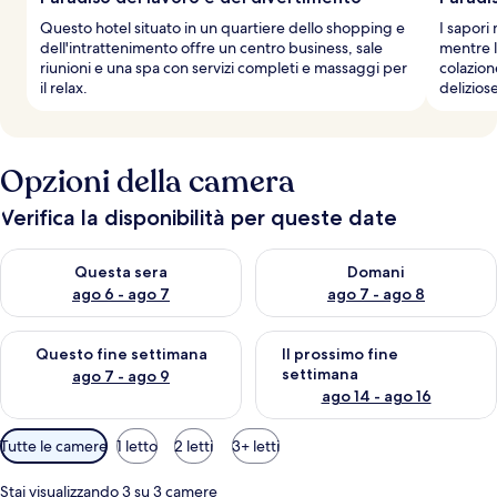
Questo hotel situato in un quartiere dello shopping e
I sapori
dell'intrattenimento offre un centro business, sale
mentre la
riunioni e una spa con servizi completi e massaggi per
colazion
il relax.
delizios
Opzioni della camera
Verifica la disponibilità per queste date
Verifica la disponibilità per questa sera, ago 6 - ago 7
Verifica la disponibilità per d
Questa sera
Domani
ago 6 - ago 7
ago 7 - ago 8
Verifica la disponibilità per questo fine settimana, ago 7 - ago
Verifica la disponibilità per il
Questo fine settimana
Il prossimo fine
settimana
ago 7 - ago 9
ago 14 - ago 16
Filtri
Tutte le camere
1 letto
2 letti
3+ letti
disponibili
per
Stai visualizzando 3 su 3 camere