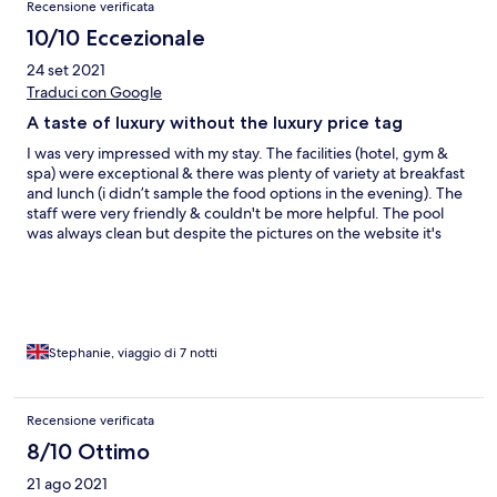
Recensione verificata
10/10 Eccezionale
24 set 2021
Traduci con Google
A taste of luxury without the luxury price tag
I was very impressed with my stay. The facilities (hotel, gym &
spa) were exceptional & there was plenty of variety at breakfast
and lunch (i didn’t sample the food options in the evening). The
staff were very friendly & couldn't be more helpful. The pool
was always clean but despite the pictures on the website it's
difficult to do full lengths & is more of a cool down type of pool.
There is frequent themed nights & whilst I was there there was
traditional Greek dancing & singers on. The only thing I could
fault was the mattress was very hard so took me a few nights to
get used to it & get a good night's sleep. I also used the voucher
for the a la carte restaurant within the hotel called Elia. The 6
Stephanie, viaggio di 7 notti
course meal was absolute perfection & the menu contained
some of the best food I have ever eaten so you must visit there if
you stay. Very luxurious, well worth the money.
Recensione verificata
8/10 Ottimo
21 ago 2021