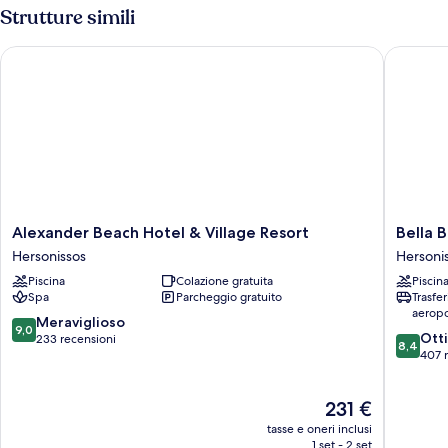
piscina
Strutture simili
privata
Alexander Beach Hotel & Village Resort
Bella Bea
Alexander
Bella
Alexander Beach Hotel & Village Resort
Bella B
Beach
Beach
Hersonissos
Hersoni
Hotel
-
Piscina
Colazione gratuita
Piscin
&
All
Spa
Parcheggio gratuito
Trasfe
Village
Inclusiv
aeropo
Resort
Hersoni
9.0
Meraviglioso
9,0
8.4
Hersonissos
Ott
su
233 recensioni
8,4
su
407 
10,
10,
Meraviglioso,
Ottimo,
233
Il
231 €
407
recensioni
prezzo
recensio
tasse e oneri inclusi
attuale
1 set - 2 set