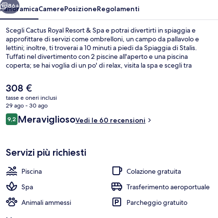
86+
Panoramica
Camere
Posizione
Regolamenti
Scegli Cactus Royal Resort & Spa e potrai divertirti in spiaggia e
approfittare di servizi come ombrelloni, un campo da pallavolo e
lettini; inoltre, ti troverai a 10 minuti a piedi da Spiaggia di Stalis.
Tuffati nel divertimento con 2 piscine all'aperto e una piscina
coperta; se hai voglia di un po' di relax, visita la spa e scegli tra
massaggi con le pietre calde, body wrap e trattamenti per il viso.
Philoxenia, uno dei 2 ristoranti in loco, serve il pranzo e la cena. In
Il
308 €
questo hotel di lusso troverai anche altri punti di forza come come
prezzo
tasse e oneri inclusi
un bar a bordo piscina, una sauna e un bagno turco.
attuale
29 ago - 30 ago
Piscina coperta, 2 piscine all'aperto, om
è
Recensioni
Meraviglioso
9,2
Vedi le 60 recensioni
308 €
9,2 su 10
Servizi più richiesti
Piscina
Colazione gratuita
Spa
Trasferimento aeroportuale
Animali ammessi
Parcheggio gratuito