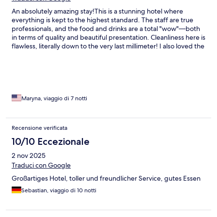
​An absolutely amazing stay! ​This is a stunning hotel where
everything is kept to the highest standard. The staff are true
professionals, and the food and drinks are a total "wow"—both
in terms of quality and beautiful presentation. Cleanliness here is
flawless, literally down to the very last millimeter! I also loved the
wonderful entertainment and the perfectly landscaped, well-
kept grounds. ​The location is perfect: the sea is just a 2-minute
walk across the road. Plus, right behind the hotel, there’s a long
promenade lined with shops and bars, so there is always a great
place to go for a stroll. ​I will definitely be coming back here!
Maryna, viaggio di 7 notti
Recensione verificata
10/10 Eccezionale
2 nov 2025
Traduci con Google
Großartiges Hotel, toller und freundlicher Service, gutes Essen
Sebastian, viaggio di 10 notti