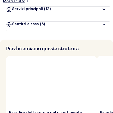
Mostra tutto
Servizi principali
(12)
Sentirsi a casa
(6)
Perché amiamo questa struttura
Paradiso del lavoro e del divertimento
Paradis