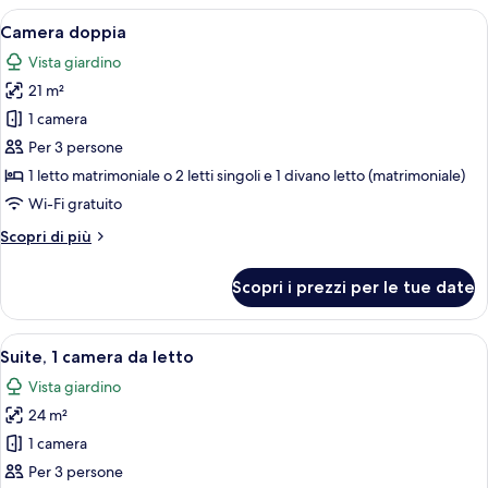
le
Apri
Camera d'albergo con un letto, lampade 
8
Camera doppia
camere
tutte
Vista giardino
le
21 m²
foto
per
1 camera
Camera
Per 3 persone
doppia
1 letto matrimoniale o 2 letti singoli e 1 divano letto (matrimoniale)
Wi-Fi gratuito
Altri
Scopri di più
dettagli
per
Scopri i prezzi per le tue date
Camera
doppia
Apri
Una camera d'albergo con un letto, u
7
Suite, 1 camera da letto
tutte
Vista giardino
le
24 m²
foto
per
1 camera
Suite,
Per 3 persone