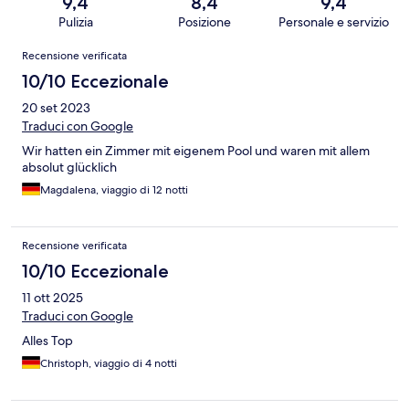
9,4
8,4
9,4
Pulizia
Posizione
Personale e servizio
Recensioni
Recensione verificata
10/10 Eccezionale
20 set 2023
Traduci con Google
Wir hatten ein Zimmer mit eigenem Pool und waren mit allem
absolut glücklich
Magdalena, viaggio di 12 notti
Recensione verificata
10/10 Eccezionale
11 ott 2025
Traduci con Google
Alles Top
Christoph, viaggio di 4 notti