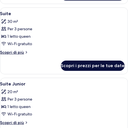
Superior
uso
Apri
Una camera da letto moderna con una p
5
singolo
Suite
tutte
30 m²
le
Per 3 persone
foto
per
1 letto queen
Suite
Wi-Fi gratuito
Altri
Scopri di più
dettagli
per
Scopri i prezzi per le tue date
Suite
Apri
Camera moderna con parete in mattoni,
6
Suite Junior
tutte
20 m²
le
Per 3 persone
foto
per
1 letto queen
Suite
Wi-Fi gratuito
Junior
Altri
Scopri di più
dettagli