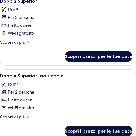
Doppia Superior
tutte
16 m²
le
Per 3 persone
foto
per
1 letto queen
Doppia
Wi-Fi gratuito
Superior
Altri
Scopri di più
dettagli
per
Scopri i prezzi per le tue date
Doppia
Superior
Apri
Camera d'albergo con parete in matton
8
Doppia Superior uso singolo
tutte
16 m²
le
Per 2 persone
foto
per
1 letto queen
Doppia
Wi-Fi gratuito
Superior
Altri
Scopri di più
uso
dettagli
singolo
per
Scopri i prezzi per le tue date
Doppia