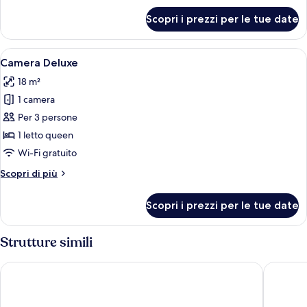
per
Scopri i prezzi per le tue date
Suite
Junior
Apri
Camera d'albergo con parete in matton
6
Camera Deluxe
tutte
18 m²
le
1 camera
foto
per
Per 3 persone
Camera
1 letto queen
Deluxe
Wi-Fi gratuito
Altri
Scopri di più
dettagli
per
Scopri i prezzi per le tue date
Camera
Deluxe
Strutture simili
Passepartout
Hotel Ba