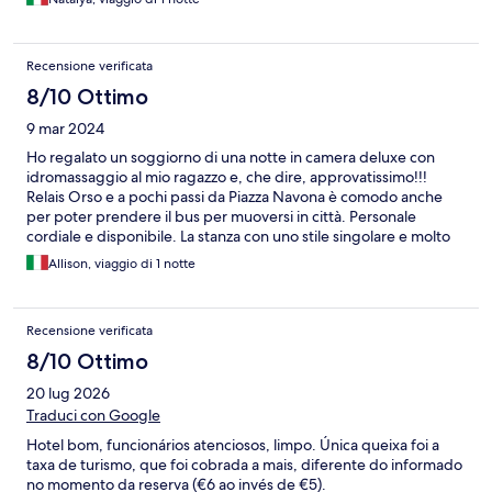
Recensione verificata
8/10 Ottimo
9 mar 2024
Ho regalato un soggiorno di una notte in camera deluxe con
idromassaggio al mio ragazzo e, che dire, approvatissimo!!!
Relais Orso e a pochi passi da Piazza Navona è comodo anche
per poter prendere il bus per muoversi in città. Personale
cordiale e disponibile. La stanza con uno stile singolare e molto
bella. La vasca TOP, adatta a due persone (non è affatto piccola).
Allison, viaggio di 1 notte
Insomma, giudizio positivo! Unica cosa da migliorare un po’
secondo me è l’attenzione ai dettagli sotto il punto di vista della
pulizia, che complessivamente va bene, ma ad esempio i piedi
Recensione verificata
della scrivania erano un po’ impolverati e il vetro della doccia con
un po’ di aloni. Però per il resto approvatissimo!
8/10 Ottimo
20 lug 2026
Traduci con Google
Hotel bom, funcionários atenciosos, limpo. Única queixa foi a
taxa de turismo, que foi cobrada a mais, diferente do informado
no momento da reserva (€6 ao invés de €5).