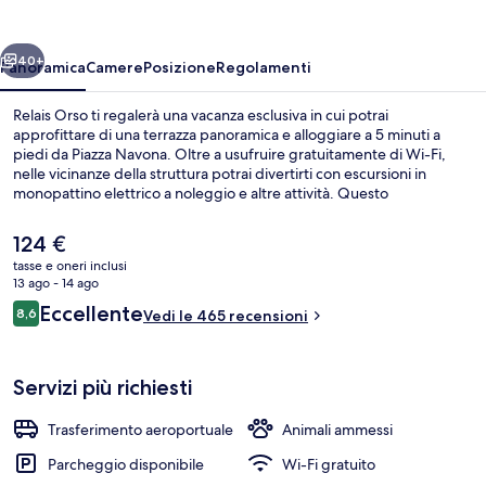
ietro
Avanti
40+
Panoramica
Camere
Posizione
Regolamenti
Relais Orso ti regalerà una vacanza esclusiva in cui potrai
approfittare di una terrazza panoramica e alloggiare a 5 minuti a
piedi da Piazza Navona. Oltre a usufruire gratuitamente di Wi-Fi,
nelle vicinanze della struttura potrai divertirti con escursioni in
monopattino elettrico a noleggio e altre attività. Questo
affittacamere di lusso si trova a 10 minuti a piedi da luoghi di
interesse come Pantheon e Campo de' Fiori. Le recensioni dei
Il
124 €
viaggiatori menzionano il personale gentile e la posizione invidiabile.
prezzo
tasse e oneri inclusi
La struttura è una comoda base per spostarsi con i mezzi pubblici:
attuale
13 ago - 14 ago
Stazione metro di Spagna si trova a 14 min a piedi e Stazione dei
Facciata della struttura - sera/notte
è
Recensioni
tram di via Arenula/via Cairoli a 14.
Eccellente
8,6
Vedi le 465 recensioni
124 €
8,6 su 10
Servizi più richiesti
Trasferimento aeroportuale
Animali ammessi
Parcheggio disponibile
Wi-Fi gratuito