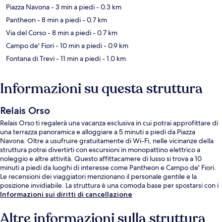
Piazza Navona
- 3 min a piedi
- 0.3 km
Pantheon
- 8 min a piedi
- 0.7 km
Via del Corso
- 8 min a piedi
- 0.7 km
Campo de' Fiori
- 10 min a piedi
- 0.9 km
Fontana di Trevi
- 11 min a piedi
- 1.0 km
Informazioni su questa struttura
Relais Orso
Relais Orso ti regalerà una vacanza esclusiva in cui potrai approfittare di
una terrazza panoramica e alloggiare a 5 minuti a piedi da Piazza
Navona. Oltre a usufruire gratuitamente di Wi-Fi, nelle vicinanze della
struttura potrai divertirti con escursioni in monopattino elettrico a
noleggio e altre attività. Questo affittacamere di lusso si trova a 10
minuti a piedi da luoghi di interesse come Pantheon e Campo de' Fiori.
Le recensioni dei viaggiatori menzionano il personale gentile e la
posizione invidiabile. La struttura è una comoda base per spostarsi con i
mezzi pubblici: Stazione metro di Spagna si trova a 14 min a piedi e
Informazioni sui diritti di cancellazione
Stazione dei tram di via Arenula/via Cairoli a 14.
Altre informazioni sulla struttura