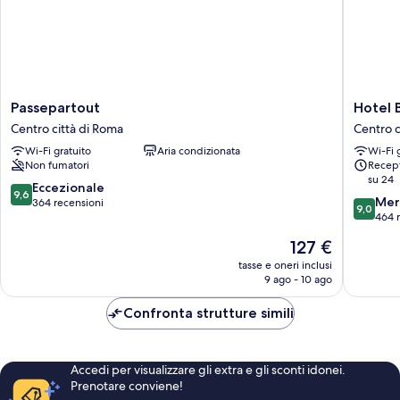
Passepartout
Hotel
Passepartout
Hotel 
Centro
Barrett
Centro città di Roma
Centro c
città
Centro
Wi-Fi gratuito
Aria condizionata
Wi-Fi 
di
città
Non fumatori
Recept
Roma
di
su 24
Roma
9.6
Eccezionale
9,6
9.0
Mer
su
364 recensioni
9,0
su
464 
10,
10,
Eccezionale,
Il
127 €
Meravigl
364
prezzo
464
tasse e oneri inclusi
recensioni
attuale
9 ago - 10 ago
recensio
è
127 €
Confronta strutture simili
Accedi per visualizzare gli extra e gli sconti idonei.
Prenotare conviene!