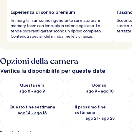
Esperienza di sonno premium
Fascin
Immergiti in un sonno rigenerante sui materassi in
Scoprite
memory foam con lenzuola in cotone egiziano. Le
storico.
tende oscuranti garantiscono un riposo completo.
terrazza
Contenuti speciali del minibar nelle vicinanze.
Opzioni della camera
Verifica la disponibilità per queste date
Verifica la disponibilità per questa sera, ago 8 - ago 9
Verifica la disponibilità per d
Questa sera
Domani
ago 8 - ago 9
ago 9 - ago 10
Verifica la disponibilità per questo fine settimana, ago 14 - ag
Verifica la disponibilità per i
Questo fine settimana
Il prossimo fine
settimana
ago 14 - ago 16
ago 21 - ago 23
Apri
Camera d'albergo con parete in matton
8