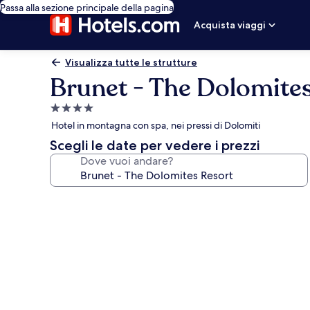
Passa alla sezione principale della pagina
Acquista viaggi
Visualizza tutte le strutture
Brunet - The Dolomite
Struttura
a
Hotel in montagna con spa, nei pressi di Dolomiti
4.0
Scegli le date per vedere i prezzi
stelle
Dove vuoi andare?
Galleria
fotografica
per
Brunet
-
The