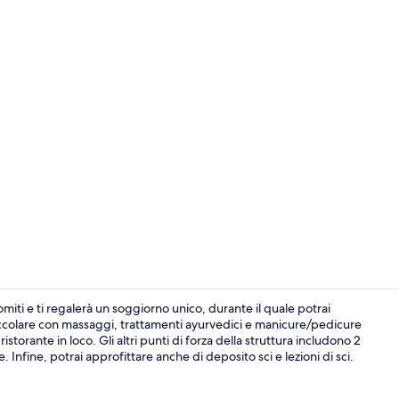
Video influe
miti e ti regalerà un soggiorno unico, durante il quale potrai
occolare con massaggi, trattamenti ayurvedici e manicure/pedicure
orante in loco. Gli altri punti di forza della struttura includono 2
Vista dalla s
nfine, potrai approfittare anche di deposito sci e lezioni di sci.