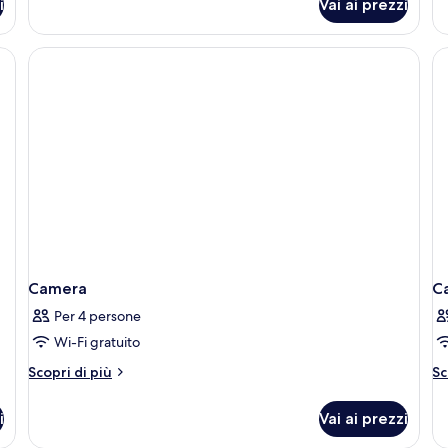
i
Vai ai prezzi
Suite
Su
familiare
mo
Ro
lità, minibar, una cassaforte in camera
Camera
C
Per 4 persone
Wi-Fi gratuito
Altri
Al
Scopri di più
Sc
dettagli
de
per
pe
i
Vai ai prezzi
Camera
C