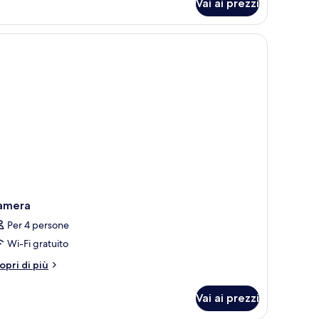
Vai ai prezzi
ite
nolocale
mantica
amera
Per 4 persone
Wi-Fi gratuito
tri
opri di più
ttagli
r
Vai ai prezzi
amera