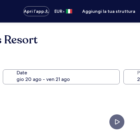
•
Apri l’app
EUR
Aggiungi la tua struttura
s Resort
Date
P