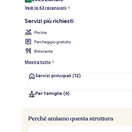
9,4 su 10
Vedi le 63 recensioni
Colazione
Servizi più richiesti
Piscina
Parcheggio gratuito
Ristorante
Mostra tutto
Servizi principali
(12)
Per famiglie
(6)
Perché amiamo questa struttura