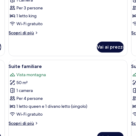
Junior
S
Per 3 persone
1 letto king
Wi-Fi gratuito
Altri
Al
Scopri di più
Sc
dettagli
de
per
pe
i
Vai ai prezzi
Doppia
C
Junior
Su
ete in legno, un divano, una televisione e una finestra.
Apri
Un accogliente soggiorno con un divano
A
8
Suite familiare
S
tutte
t
Vista montagna
le
le
50 m²
foto
f
per
p
1 camera
Suite
S
Per 4 persone
familiare
m
1 letto queen e 1 divano letto (singolo)
R
Wi-Fi gratuito
Altri
Al
Scopri di più
Sc
dettagli
de
per
pe