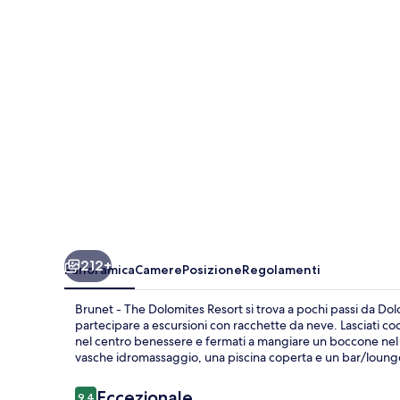
Dolomites
Resort
212+
Panoramica
Camere
Posizione
Regolamenti
Brunet - The Dolomites Resort si trova a pochi passi da Dolo
partecipare a escursioni con racchette da neve. Lasciati c
nel centro benessere e fermati a mangiare un boccone nel rist
vasche idromassaggio, una piscina coperta e un bar/lounge. I
Recensioni
Eccezionale
9,4