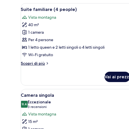
con
Apri
Una camera da letto con una sc
12
letto
Suite familiare (4 people)
tutte
matrimoniale
Vista montagna
o
le
2
40 m²
foto
letti
per
1 camera
singoli
Suite
Per 4 persone
familiare
1 letto queen e 2 letti singoli o 4 letti singoli
(4
Wi-Fi gratuito
people)
Altri
Scopri di più
dettagli
per
Vai ai prezz
Suite
familiare
(4
Apri
Una camera d'albergo con un le
6
people)
Camera singola
tutte
Eccezionale
le
9,4
9,4 su 10
(3
3 recensioni
foto
recensioni)
Vista montagna
per
15 m²
Camera
1 camera