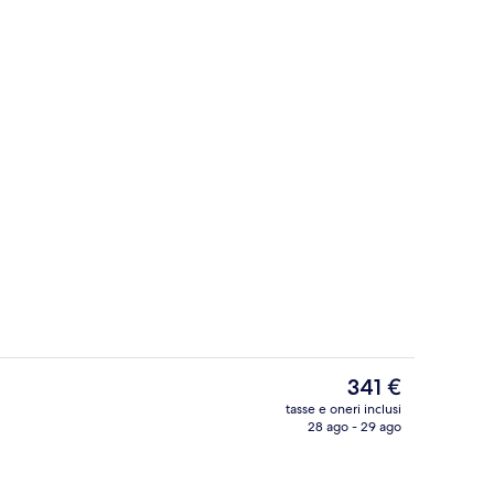
Sale per trattamenti di coppia, sauna
ncer
Il
341 €
prezzo
tasse e oneri inclusi
attuale
28 ago - 29 ago
truttura
Suite Comfort (3 people) | Biancheria d
è
341 €