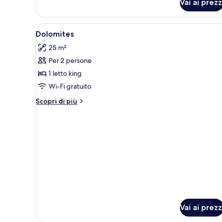
Vai ai prezz
Suite
Deluxe
Apri
Biancheria da letto di alta qua
10
Dolomites
tutte
25 m²
le
Per 2 persone
foto
per
1 letto king
Dolomites
Wi-Fi gratuito
Altri
Scopri di più
dettagli
per
Dolomites
Vai ai prezz