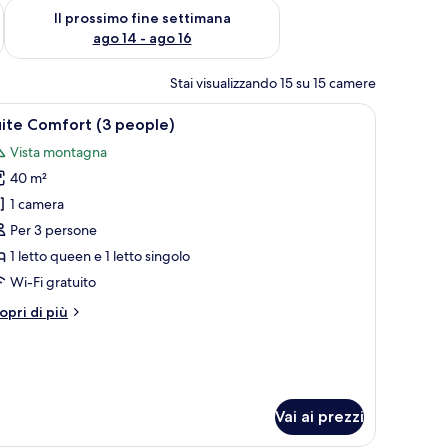
ne settimana, ago 7 - ago 9
Verifica la disponibilità per il prossimo fine settimana, ago 14 
Il prossimo fine settimana
ago 14 - ago 16
Stai visualizzando 15 su 15 camere
televisore a parete.
in legno, un letto con biancheria da letto bianca e una coperta rossa fanta
pri
Una camera da letto con un letto a baldacchi
12
ite Comfort (3 people)
utte
Vista montagna
40 m²
oto
er
1 camera
uite
Per 3 persone
omfort
1 letto queen e 1 letto singolo
3
Wi-Fi gratuito
eople)
tri
opri di più
ttagli
r
ite
mfort
Vai ai prezzi
ople)