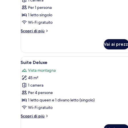
singola
Per 1 persona
1 letto singolo
Wi-Fi gratuito
Altri
Scopri di più
dettagli
per
Vai ai prezz
Camera
singola
Apri
Un interno moderno con una par
10
Suite Deluxe
tutte
Vista montagna
le
45 m²
foto
per
1 camera
Suite
Per 4 persone
Deluxe
1 letto queen e 1 divano letto (singolo)
Wi-Fi gratuito
Altri
Scopri di più
dettagli
per