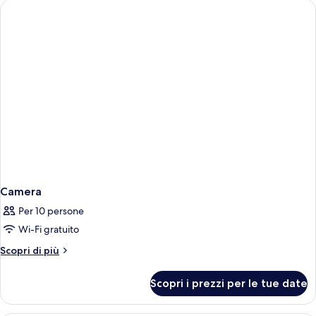
mare
parziale
Camera
Per 10 persone
Wi-Fi gratuito
Altri
Scopri di più
dettagli
per
Scopri i prezzi per le tue date
Camera