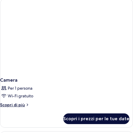
Camera
Per 1 persona
Wi-Fi gratuito
Altri
Scopri di più
dettagli
per
Scopri i prezzi per le tue date
Camera