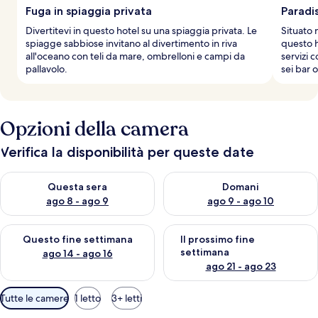
Fuga in spiaggia privata
Paradi
Divertitevi in questo hotel su una spiaggia privata. Le
Situato 
spiagge sabbiose invitano al divertimento in riva
questo h
all'oceano con teli da mare, ombrelloni e campi da
servizi c
pallavolo.
sei bar 
Opzioni della camera
Verifica la disponibilità per queste date
Verifica la disponibilità per questa sera, ago 8 - ago 9
Verifica la disponibilità per d
Questa sera
Domani
ago 8 - ago 9
ago 9 - ago 10
Verifica la disponibilità per questo fine settimana, ago 14 - ag
Verifica la disponibilità per i
Questo fine settimana
Il prossimo fine
settimana
ago 14 - ago 16
ago 21 - ago 23
Filtri
Tutte le camere
1 letto
3+ letti
disponibili