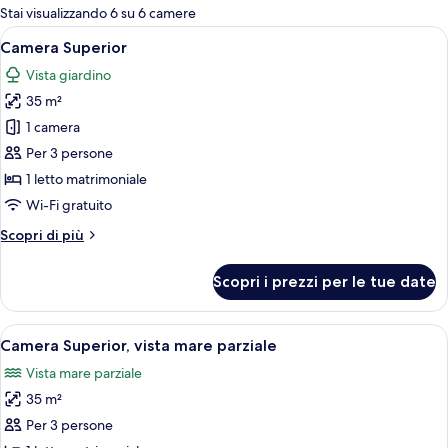
per
Stai visualizzando 6 su 6 camere
le
Apri
Camera Superior | Biancheria da letto d
5
Camera Superior
camere
tutte
Vista giardino
le
35 m²
foto
per
1 camera
Camera
Per 3 persone
Superior
1 letto matrimoniale
Wi-Fi gratuito
Altri
Scopri di più
dettagli
per
Scopri i prezzi per le tue date
Camera
Superior
Apri
Camera Superior, vista mare parziale | 
5
Camera Superior, vista mare parziale
tutte
Vista mare parziale
le
35 m²
foto
per
Per 3 persone