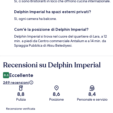
Sì, ci sono 8ristoranti in loco che offrono cucina internazionale.
Delphin Imperial ha spazi esterni privati?
Sì, ogni camera ha balcone.
Com'è la posizione di Delphin Imperial?
Delphin Imperial si trova nel cuore del quartiere di Lara, a 12
min. a piedi da Centro commerciale Antalium e a 14 min. da
Spiaggia Pubblica di Aksu Belediyesi.
Recensioni su Delphin Imperial
Recensioni
Eccellente
8,6
249 recensioni
8,8
8,6
8,4
Pulizia
Posizione
Personale e servizio
Recensioni
Recensione verificata