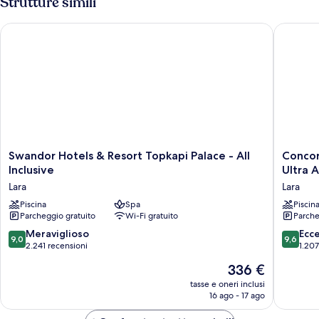
Strutture simili
Swandor Hotels & Resort Topkapi Palace - All Inclusive
Concorde 
Swandor
Concor
Swandor Hotels & Resort Topkapi Palace - All
Concor
Hotels
De
Inclusive
Ultra A
&
Luxe
Lara
Lara
Resort
Resort
Topkapi
Piscina
Spa
Lara
Piscin
Parcheggio gratuito
Wi-Fi gratuito
Parche
Palace
Antalya
-
-
9.0
9.6
Meraviglioso
Ecc
9,0
9,6
All
Prive
su
su
2.241 recensioni
1.207
Inclusive
Ultra
10,
10,
Il
336 €
Lara
All
Meraviglioso,
Eccezion
prezzo
Inclusiv
2.241
1.207
tasse e oneri inclusi
attuale
Lara
16 ago - 17 ago
recensioni
recensio
è
336 €