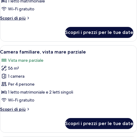
Camera
1 letto matrimoniale
Superior,
Wi-Fi gratuito
vista
Altri
Scopri di più
mare
dettagli
parziale
per
Scopri i prezzi per le tue date
Camera
Superior,
vista
Apri
Camera familiare, vista mare parziale |
6
mare
Camera familiare, vista mare parziale
tutte
parziale
Vista mare parziale
le
56 m²
foto
per
1 camera
Camera
Per 4 persone
familiare,
1 letto matrimoniale e 2 letti singoli
vista
Wi-Fi gratuito
mare
Altri
Scopri di più
parziale
dettagli
per
Scopri i prezzi per le tue date
Camera
familiare,
vista