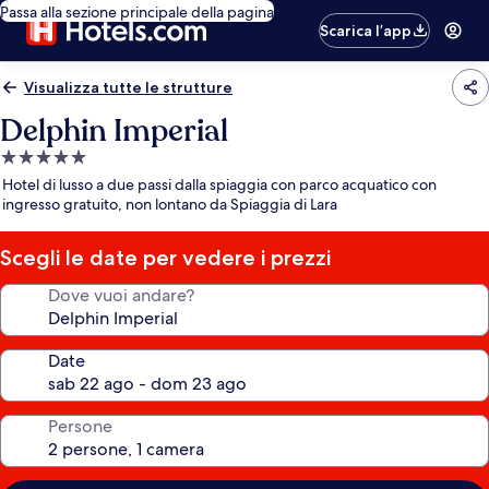
Passa alla sezione principale della pagina
Scarica l’app
Visualizza tutte le strutture
Delphin Imperial
Struttura
a
Hotel di lusso a due passi dalla spiaggia con parco acquatico con
5.0
ingresso gratuito, non lontano da Spiaggia di Lara
stelle
Scegli le date per vedere i prezzi
Dove vuoi andare?
Date
Persone