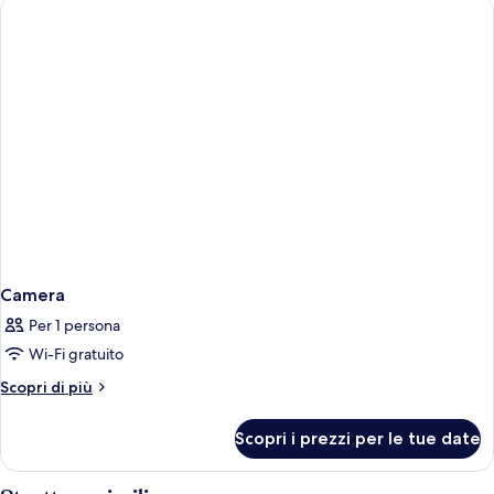
Camera
Per 1 persona
Wi-Fi gratuito
Altri
Scopri di più
dettagli
per
Scopri i prezzi per le tue date
Camera