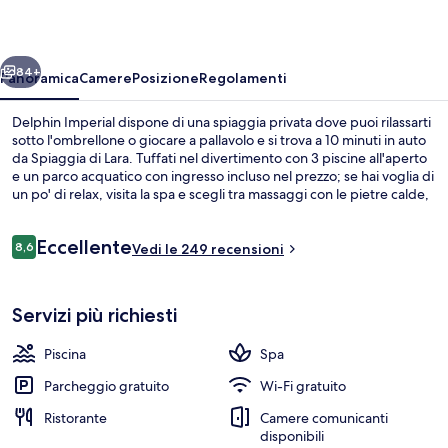
ietro
Avanti
84+
Panoramica
Camere
Posizione
Regolamenti
Delphin Imperial dispone di una spiaggia privata dove puoi rilassarti
sotto l'ombrellone o giocare a pallavolo e si trova a 10 minuti in auto
da Spiaggia di Lara. Tuffati nel divertimento con 3 piscine all'aperto
e un parco acquatico con ingresso incluso nel prezzo; se hai voglia di
un po' di relax, visita la spa e scegli tra massaggi con le pietre calde,
trattamenti per il viso e scrub corpo. Delphino Restaurant, uno dei 8
ristoranti in loco, serve la colazione, il pranzo e la cena. Gli altri punti
Recensioni
Eccellente
di forza di questo hotel di lusso sono 6 bar/lounge, una piscina
8,6
Vedi le 249 recensioni
8,6 su 10
coperta e una discoteca.
Hall
Servizi più richiesti
Piscina
Spa
Parcheggio gratuito
Wi-Fi gratuito
Ristorante
Camere comunicanti
disponibili