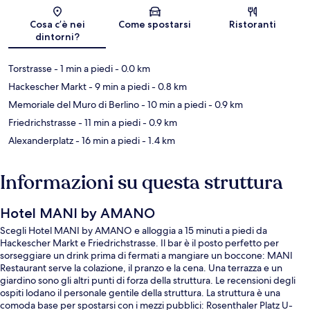
Mappa
Cosa c’è nei
Come spostarsi
Ristoranti
dintorni?
Torstrasse
- 1 min a piedi
- 0.0 km
Hackescher Markt
- 9 min a piedi
- 0.8 km
Memoriale del Muro di Berlino
- 10 min a piedi
- 0.9 km
Friedrichstrasse
- 11 min a piedi
- 0.9 km
Alexanderplatz
- 16 min a piedi
- 1.4 km
Informazioni su questa struttura
Hotel MANI by AMANO
Scegli Hotel MANI by AMANO e alloggia a 15 minuti a piedi da
Hackescher Markt e Friedrichstrasse. Il bar è il posto perfetto per
sorseggiare un drink prima di fermati a mangiare un boccone: MANI
Restaurant serve la colazione, il pranzo e la cena. Una terrazza e un
giardino sono gli altri punti di forza della struttura. Le recensioni degli
ospiti lodano il personale gentile della struttura. La struttura è una
comoda base per spostarsi con i mezzi pubblici: Rosenthaler Platz U-