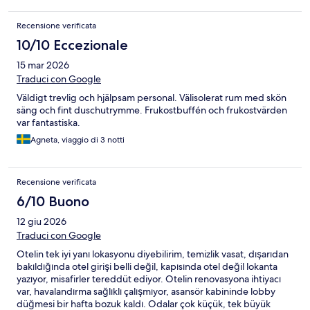
Recensione verificata
10/10 Eccezionale
15 mar 2026
Traduci con Google
Väldigt trevlig och hjälpsam personal. Välisolerat rum med skön
säng och fint duschutrymme. Frukostbuffén och frukostvärden
var fantastiska.
Agneta, viaggio di 3 notti
Recensione verificata
6/10 Buono
12 giu 2026
Traduci con Google
Otelin tek iyi yanı lokasyonu diyebilirim, temizlik vasat, dışarıdan
bakıldığında otel girişi belli değil, kapısında otel değil lokanta
yazıyor, misafirler tereddüt ediyor. Otelin renovasyona ihtiyacı
var, havalandırma sağlıklı çalışmıyor, asansör kabininde lobby
düğmesi bir hafta bozuk kaldı. Odalar çok küçük, tek büyük