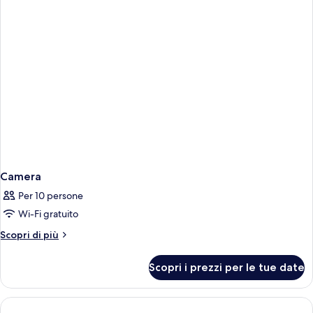
Camera
Per 10 persone
Wi-Fi gratuito
Altri
Scopri di più
dettagli
per
Scopri i prezzi per le tue date
Camera