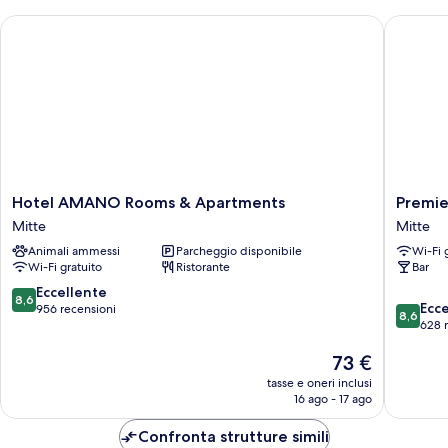
Hotel AMANO Rooms & Apartments
Premier 
Hotel
Premier
Hotel AMANO Rooms & Apartments
Premie
AMANO
Inn
Mitte
Mitte
Rooms
Berlin
Animali ammessi
Parcheggio disponibile
Wi-Fi 
&
Alexand
Wi-Fi gratuito
Ristorante
Bar
Apartments
Mitte
Mitte
8.6
Eccellente
8,6
8.6
Ecc
su
956 recensioni
8,6
su
628 
10,
10,
Eccellente,
Il
73 €
Eccellen
956
prezzo
628
recensioni
tasse e oneri inclusi
attuale
recensio
16 ago - 17 ago
è
73 €
Confronta strutture simili