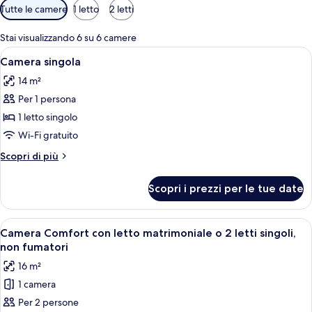
Filtri
Tutte le camere
1 letto
2 letti
disponibili
per
Stai visualizzando 6 su 6 camere
le
Apri
Una camera d'albergo con un letto, una
7
Camera singola
camere
tutte
14 m²
le
Per 1 persona
foto
per
1 letto singolo
Camera
Wi-Fi gratuito
singola
Altri
Scopri di più
dettagli
per
Scopri i prezzi per le tue date
Camera
singola
Apri
Una camera d'albergo moderna con un 
7
Camera Comfort con letto matrimoniale o 2 letti singoli,
tutte
non fumatori
le
16 m²
foto
1 camera
per
Per 2 persone
Camera