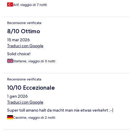
yataklı oda talep etmiştim, 2 ayrı yataklı bir oda verdiler. Kısacası
Arif, viaggio di 7 notti
lokasyon avantajı dışında bir özelliği yok. Fiyat performans
açısından çok zayıf.
Recensione verificata
8/10 Ottimo
15 mar 2026
Traduci con Google
Solid choice!
Stefanie, viaggio di 3 notti
Recensione verificata
10/10 Eccezionale
1 gen 2026
Traduci con Google
Super toll amano halt da macht man nie etwas verkehrt ;-)
Caroline, viaggio di 2 notti