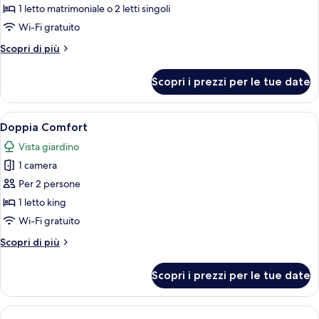
Comfort
1 letto matrimoniale o 2 letti singoli
con
Wi-Fi gratuito
letto
Altri
Scopri di più
matrimoniale
dettagli
o
per
Scopri i prezzi per le tue date
Camera
2
Comfort
letti
con
Apri
Una camera d'albergo moderna con un 
singoli,
7
letto
Doppia Comfort
tutte
matrimoniale
non
Vista giardino
o
le
fumatori
2
1 camera
foto
letti
per
Per 2 persone
singoli,
Doppia
non
1 letto king
fumatori
Comfort
Wi-Fi gratuito
Altri
Scopri di più
dettagli
per
Scopri i prezzi per le tue date
Doppia
Comfort