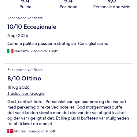
9,4
9,4
9,0
Pulizia
Posizione
Personale e servizio
Recensioni
Recensione verificata
10/10 Eccezionale
6 apr 2026
Camera pulita e posizione strategica. Consigliatissimo
Vincenzo, viaggio di 3 notti
Recensione verificata
8/10 Ottimo
18 lug 2026
Traduci con Google
God, centralt hotel. Personalet var hjælpsomme og det var rart
med parkering direkte ved hotellet. God morgenmadsbuffe,
det var ikke den største men det der var der var af god kvalitet
og der var rigeligt af det. Et lille plus til buffeten var muligheden
for at få lavet en omelet.
Michael, viaggio di 4 notti