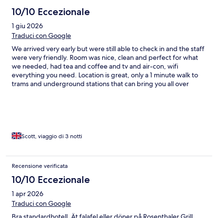
10/10 Eccezionale
1 giu 2026
Traduci con Google
We arrived very early but were still able to check in and the staff
were very friendly. Room was nice, clean and perfect for what
we needed, had tea and coffee and tv and air-con, wifi
everything you need. Location is great, only a 1 minute walk to
trams and underground stations that can bring you all over
Berlin. Also lots of places to eat and drink a stone’s throw from
the hotel. I would highly recommend this hotel for the staff and
location.
Scott, viaggio di 3 notti
Recensione verificata
10/10 Eccezionale
1 apr 2026
Traduci con Google
Bra standardhotell. Ät falafel eller döner på Rosenthaler Grill