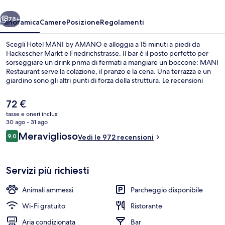
ietro
Avanti
78+
Panoramica
Camere
Posizione
Regolamenti
Scegli Hotel MANI by AMANO e alloggia a 15 minuti a piedi da
Hackescher Markt e Friedrichstrasse. Il bar è il posto perfetto per
sorseggiare un drink prima di fermati a mangiare un boccone: MANI
Restaurant serve la colazione, il pranzo e la cena. Una terrazza e un
giardino sono gli altri punti di forza della struttura. Le recensioni
degli ospiti lodano il personale gentile della struttura. La struttura è
una comoda base per spostarsi con i mezzi pubblici: Rosenthaler
Il
72 €
Platz U-Bahn si trova a 4 min a piedi e Fermata del tram di
prezzo
tasse e oneri inclusi
Brunnenstraße-Invalidenstraße a 6.
attuale
30 ago - 31 ago
Facciata della struttura
è
Recensioni
Meraviglioso
9,0
Vedi le 972 recensioni
72 €
9,0 su 10
Servizi più richiesti
Animali ammessi
Parcheggio disponibile
Wi-Fi gratuito
Ristorante
Aria condizionata
Bar