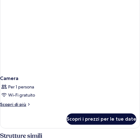
Camera
Per 1 persona
Wi-Fi gratuito
Altri
Scopri di più
dettagli
per
Scopri i prezzi per le tue date
Camera
Strutture simili