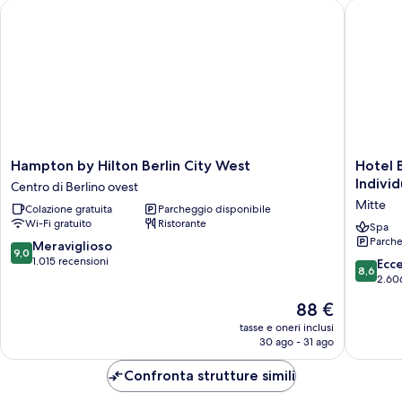
Hampton by Hilton Berlin City West
Hotel Ber
(Working
Desk)
Hampton
Hotel
Hampton by Hilton Berlin City West
Hotel 
by
Berlin,
Individ
Centro di Berlino ovest
Hilton
Berlin,
Mitte
Colazione gratuita
Parcheggio disponibile
Berlin
a
Wi-Fi gratuito
Ristorante
City
membe
Spa
Parche
West
of
9.0
Meraviglioso
9,0
Centro
Radisso
su
1.015 recensioni
8.6
Ecc
8,6
di
Individu
10,
su
2.60
Berlino
Mitte
Meraviglioso,
10,
Il
88 €
ovest
1.015
Eccellen
prezzo
recensioni
2.606
tasse e oneri inclusi
attuale
30 ago - 31 ago
recensio
è
88 €
Confronta strutture simili