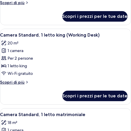
Altri
Scopri di più
letto
dettagli
queen
per
Scopri i prezzi per le tue date
Camera
Standard,
1
Apri
Una camera d'albergo moderna con un 
7
letto
Camera Standard, 1 letto king (Working Desk)
tutte
queen
20 m²
le
1 camera
foto
per
Per 2 persone
Camera
1 letto king
Standard,
Wi-Fi gratuito
1
Altri
Scopri di più
letto
dettagli
king
per
Scopri i prezzi per le tue date
Camera
(Working
Standard,
Desk)
1
Apri
Una camera da letto moderna con un l
6
letto
Camera Standard, 1 letto matrimoniale
tutte
king
18 m²
(Working
le
Desk)
1 camera