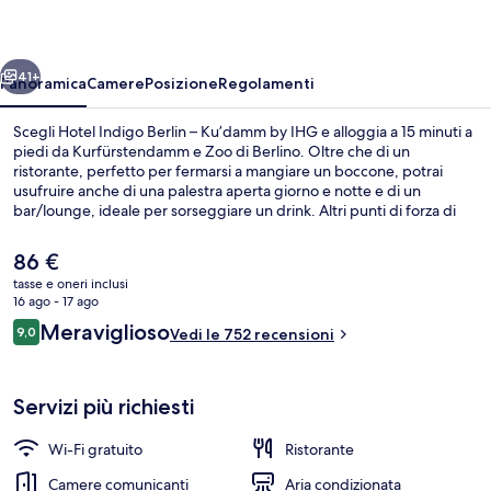
–
Ku’damm
ietro
Avanti
by
41+
Panoramica
Camere
Posizione
Regolamenti
IHG
Scegli Hotel Indigo Berlin – Ku’damm by IHG e alloggia a 15 minuti a
piedi da Kurfürstendamm e Zoo di Berlino. Oltre che di un
ristorante, perfetto per fermarsi a mangiare un boccone, potrai
usufruire anche di una palestra aperta giorno e notte e di un
bar/lounge, ideale per sorseggiare un drink. Altri punti di forza di
questo hotel con servizi boutique includono una terrazza e un
giardino. Altri viaggiatori apprezzano il personale gentile della
Il
86 €
struttura. La struttura è una comoda base per spostarsi con i mezzi
prezzo
tasse e oneri inclusi
pubblici: Zoologischer Garten S-Bahn si trova a 5 min a piedi e
attuale
16 ago - 17 ago
Zoological Garden U-Bahn a 5.
Facciata della struttura - sera/notte
è
Recensioni
Meraviglioso
9,0
Vedi le 752 recensioni
86 €
9,0 su 10
Servizi più richiesti
Wi-Fi gratuito
Ristorante
Camere comunicanti
Aria condizionata