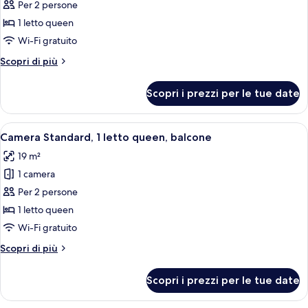
per
Per 2 persone
Camera
1 letto queen
Premium
Wi-Fi gratuito
Altri
Scopri di più
dettagli
per
Scopri i prezzi per le tue date
Camera
Premium
Apri
Un balcone con tavolo e sedie, un letto 
5
Camera Standard, 1 letto queen, balcone
tutte
19 m²
le
1 camera
foto
per
Per 2 persone
Camera
1 letto queen
Standard,
Wi-Fi gratuito
1
Altri
Scopri di più
letto
dettagli
queen,
per
Scopri i prezzi per le tue date
Camera
balcone
Standard,