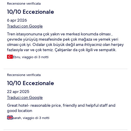
Recensione verificata
10/10 Eccezionale
6 apr 2026
Traduci con Google
Tren istasyonununa çok yakın ve merkezi konumda olması ,
çevrede yürüyüş mesafesinde pek çok mağaza ve yemek yeri
olması çok iyi. Odalar çok büyük değil ama ihtiyacınız olan herşey
fazlasıyla var ve çok temiz. Çalışanlar da çok ilgili ve sempatik.
Ebru, viaggio di 3 notti
Recensione verificata
10/10 Eccezionale
22 apr 2025
Traduci con Google
Great hotel- reasonable price, friendly and helpful staff and
good location
sarah, viaggio di 3 notti