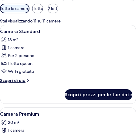
Filtri
Tutte le camere
1 letto
2 letti
disponibili
per
Stai visualizzando 11 su 11 camere
le
Apri
Una camera da letto moderna con un l
6
Camera Standard
camere
tutte
18 m²
le
1 camera
foto
per
Per 2 persone
Camera
1 letto queen
Standard
Wi-Fi gratuito
Altri
Scopri di più
dettagli
per
Scopri i prezzi per le tue date
Camera
Standard
Apri
Una camera d'albergo moderna con un 
5
Camera Premium
tutte
20 m²
le
1 camera
foto