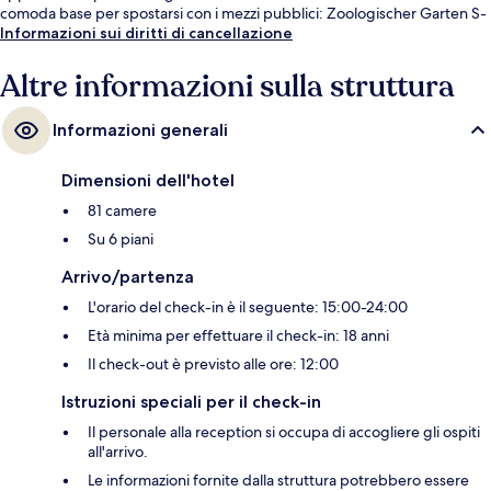
comoda base per spostarsi con i mezzi pubblici: Zoologischer Garten S-
Bahn si trova a 5 min a piedi e Zoological Garden U-Bahn a 5.
Informazioni sui diritti di cancellazione
Altre informazioni sulla struttura
Informazioni generali
Dimensioni dell'hotel
81 camere
Su 6 piani
Arrivo/partenza
L'orario del check-in è il seguente: 15:00-24:00
Età minima per effettuare il check-in: 18 anni
Il check-out è previsto alle ore: 12:00
Istruzioni speciali per il check-in
Il personale alla reception si occupa di accogliere gli ospiti
all'arrivo.
Le informazioni fornite dalla struttura potrebbero essere