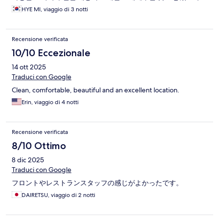
변에 대중교통이나 식음료품 파는 마트가 가까워서 좋았습니다.
HYE MI, viaggio di 3 notti
Recensione verificata
10/10 Eccezionale
14 ott 2025
Traduci con Google
Clean, comfortable, beautiful and an excellent location.
Erin, viaggio di 4 notti
Recensione verificata
8/10 Ottimo
8 dic 2025
Traduci con Google
フロントやレストランスタッフの感じがよかったです。
DAIRETSU, viaggio di 2 notti