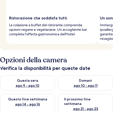
Ristorazione che soddisfa tutti
Un son
La colazione a buffet del ristorante comprende
Immergit
opzioni vegane e vegetariane. Un accogliente bar
ipoaller
completa l'offerta gastronomica dell'hotel.
garantis
risvegli
Opzioni della camera
Verifica la disponibilità per queste date
Verifica la disponibilità per questa sera, ago 9 - ago 10
Verifica la disponibilità per d
Questa sera
Domani
ago 9 - ago 10
ago 10 - ago 11
Verifica la disponibilità per questo fine settimana, ago 14 - ag
Verifica la disponibilità per i
Questo fine settimana
Il prossimo fine
settimana
ago 14 - ago 16
ago 21 - ago 23