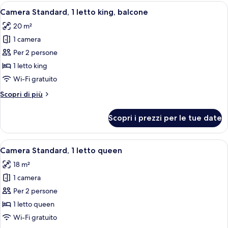
1
Apri
Un balcone con tavolo e sedie, un letto 
5
letto
Camera Standard, 1 letto king, balcone
tutte
queen,
20 m²
balcone
le
1 camera
foto
per
Per 2 persone
Camera
1 letto king
Standard,
Wi-Fi gratuito
1
Altri
Scopri di più
letto
dettagli
king,
per
Scopri i prezzi per le tue date
Camera
balcone
Standard,
1
Apri
Una camera da letto moderna con un l
7
letto
Camera Standard, 1 letto queen
tutte
king,
18 m²
balcone
le
1 camera
foto
per
Per 2 persone
Camera
1 letto queen
Standard,
Wi-Fi gratuito
1