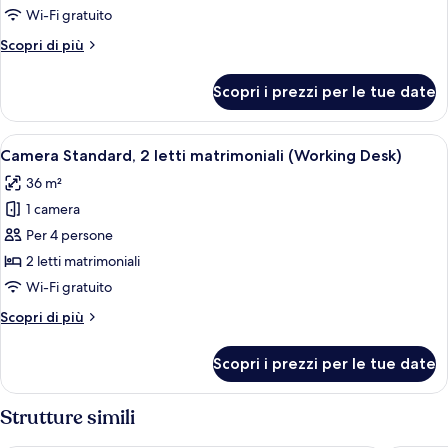
Standard,
Wi-Fi gratuito
1
Altri
Scopri di più
letto
dettagli
matrimoniale
per
Scopri i prezzi per le tue date
Camera
(Working
Standard,
Desk)
1
Apri
Camera d'albergo con un letto grande, 
6
letto
Camera Standard, 2 letti matrimoniali (Working Desk)
tutte
matrimoniale
36 m²
(Working
le
Desk)
1 camera
foto
per
Per 4 persone
Camera
2 letti matrimoniali
Standard,
Wi-Fi gratuito
2
Altri
Scopri di più
letti
dettagli
matrimoniali
per
Scopri i prezzi per le tue date
Camera
(Working
Standard,
Desk)
2
Strutture simili
letti
matrimoniali