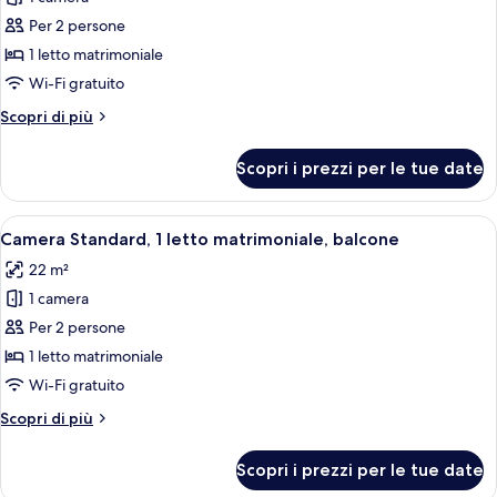
foto
per
Per 2 persone
Camera
1 letto matrimoniale
Standard,
Wi-Fi gratuito
1
Altri
Scopri di più
letto
dettagli
matrimoniale
per
Scopri i prezzi per le tue date
Camera
Standard,
1
Apri
Un balcone con tavolo e sedie, un letto 
5
letto
Camera Standard, 1 letto matrimoniale, balcone
tutte
matrimoniale
22 m²
le
1 camera
foto
per
Per 2 persone
Camera
1 letto matrimoniale
Standard,
Wi-Fi gratuito
1
Altri
Scopri di più
letto
dettagli
matrimoniale,
per
Scopri i prezzi per le tue date
Camera
balcone
Standard,