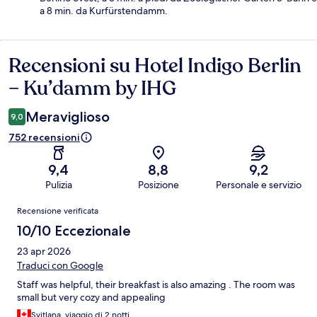
a 8 min. da Kurfürstendamm.
Recensioni su Hotel Indigo Berlin
Recensioni
– Ku’damm by IHG
Meraviglioso
9,0
752 recensioni
9,4
8,8
9,2
Pulizia
Posizione
Personale e servizio
Recensioni
Recensione verificata
10/10 Eccezionale
23 apr 2026
Traduci con Google
Staff was helpful, their breakfast is also amazing . The room was
small but very cozy and appealing
Svitlana, viaggio di 2 notti