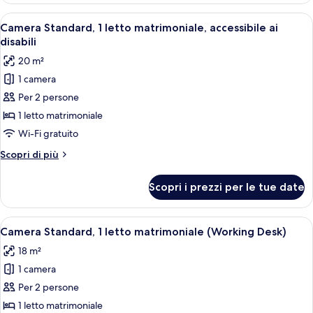
1
Apri
Una moderna camera d'albergo con una 
7
letto
Camera Standard, 1 letto matrimoniale, accessibile ai
tutte
matrimoniale,
disabili
balcone
le
20 m²
foto
1 camera
per
Per 2 persone
Camera
Standard,
1 letto matrimoniale
1
Wi-Fi gratuito
letto
Altri
Scopri di più
matrimoniale,
dettagli
accessibile
per
Scopri i prezzi per le tue date
Camera
ai
Standard,
disabili
1
Apri
Una moderna camera d'albergo con una 
6
letto
Camera Standard, 1 letto matrimoniale (Working Desk)
tutte
matrimoniale,
18 m²
accessibile
le
ai
1 camera
foto
disabili
per
Per 2 persone
Camera
1 letto matrimoniale