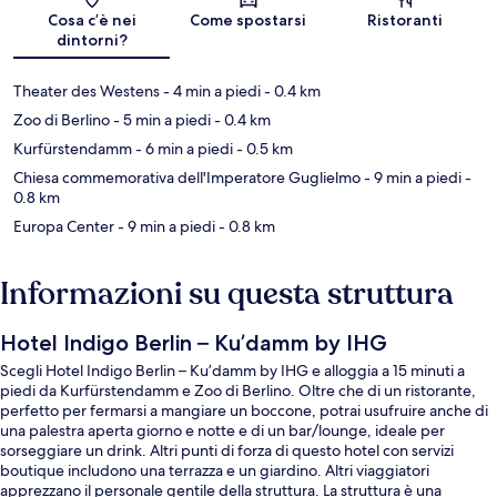
Mappa
Cosa c’è nei
Come spostarsi
Ristoranti
dintorni?
Theater des Westens
- 4 min a piedi
- 0.4 km
Zoo di Berlino
- 5 min a piedi
- 0.4 km
Kurfürstendamm
- 6 min a piedi
- 0.5 km
Chiesa commemorativa dell'Imperatore Guglielmo
- 9 min a piedi
-
0.8 km
Europa Center
- 9 min a piedi
- 0.8 km
Informazioni su questa struttura
Hotel Indigo Berlin – Ku’damm by IHG
Scegli Hotel Indigo Berlin – Ku’damm by IHG e alloggia a 15 minuti a
piedi da Kurfürstendamm e Zoo di Berlino. Oltre che di un ristorante,
perfetto per fermarsi a mangiare un boccone, potrai usufruire anche di
una palestra aperta giorno e notte e di un bar/lounge, ideale per
sorseggiare un drink. Altri punti di forza di questo hotel con servizi
boutique includono una terrazza e un giardino. Altri viaggiatori
apprezzano il personale gentile della struttura. La struttura è una