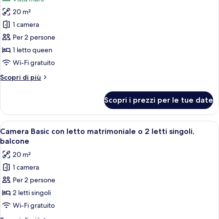
le
20 m²
foto
per
1 camera
Doppia
Per 2 persone
Basic,
1 letto queen
balcone,
Wi-Fi gratuito
vista
Altri
Scopri di più
mare
dettagli
per
Scopri i prezzi per le tue date
Doppia
Basic,
balcone,
Apri
Una camera d'albergo con due letti, un
6
vista
Camera Basic con letto matrimoniale o 2 letti singoli,
tutte
mare
balcone
le
20 m²
foto
1 camera
per
Per 2 persone
Camera
Basic
2 letti singoli
con
Wi-Fi gratuito
letto