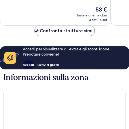
10,
10,
Buono,
Meravigl
Il
53 €
22
91
prezzo
tasse e oneri inclusi
recensioni
recensio
attuale
3 set - 4 set
è
53 €
Confronta strutture simili
Accedi per visualizzare gli extra e gli sconti idonei.
Prenotare conviene!
Accedi
Iscriviti gratis
Informazioni sulla zona