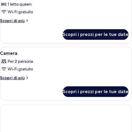
Doppia
1 letto queen
Basic,
Wi-Fi gratuito
balcone,
Altri
Scopri di più
vista
dettagli
cortile
per
Scopri i prezzi per le tue date
Doppia
Basic,
balcone,
Apri
Una cassaforte in camera, una scrivani
5
vista
Camera
tutte
cortile
Per 2 persone
le
Wi-Fi gratuito
foto
per
Altri
Scopri di più
dettagli
Camera
per
Scopri i prezzi per le tue date
Camera