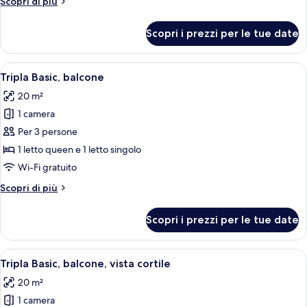
Altri
Scopri di più
matrimoniale
dettagli
o
per
Scopri i prezzi per le tue date
Camera
2
Basic
letti
con
Apri
Camera d'albergo con due letti, una sc
singoli,
6
letto
Tripla Basic, balcone
tutte
matrimoniale
balcone
20 m²
o
le
2
1 camera
foto
letti
per
Per 3 persone
singoli,
Tripla
balcone
1 letto queen e 1 letto singolo
Basic,
Wi-Fi gratuito
balcone
Altri
Scopri di più
dettagli
per
Scopri i prezzi per le tue date
Tripla
Basic,
balcone
Apri
Camera d'albergo con due letti, una t
6
Tripla Basic, balcone, vista cortile
tutte
20 m²
le
1 camera
foto