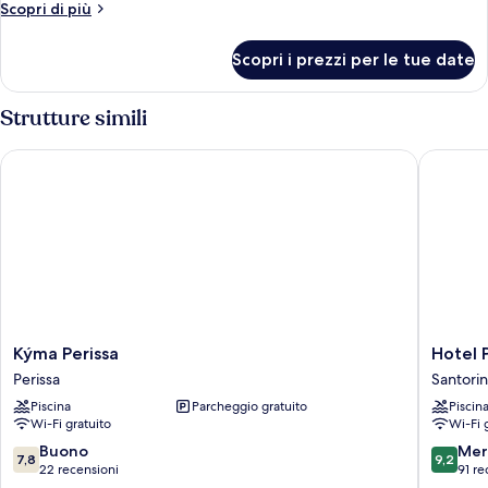
per
Altri
Scopri di più
dettagli
Camera
per
Scopri i prezzi per le tue date
Camera
Strutture simili
Kýma Perissa
Hotel Po
Kýma
Hotel
Kýma Perissa
Hotel 
Perissa
Porto
Perissa
Santorin
Perissa
Perissa
Piscina
Parcheggio gratuito
Piscin
Santorin
Wi-Fi gratuito
Wi-Fi 
7.8
9.2
Buono
Mer
7,8
9,2
su
su
22 recensioni
91 re