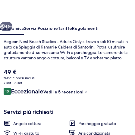
Beach
Studios
-
ietro
Avanti
Adults
49+
Panoramica
Servizi
Posizione
Tariffe
Regolamenti
Only
Aegean Nest Beach Studios - Adults Only si trova a soli 10 minuti in
auto da Spiaggia di Kamari e Caldera di Santorini. Potrai usufruire
gratuitamente di servizi come Wi-Fi e parcheggio. Le camere della
struttura vantano angolo cottura, balconi e TV a schermo piatto.
Il
49 €
prezzo
tasse e oneri inclusi
attuale
7 set - 8 set
è
Recensioni
Eccezionale
10
Doppia Classic, balcone, vista mare | V
Vedi le 5 recensioni
49 €
10 su 10
Servizi più richiesti
Angolo cottura
Parcheggio gratuito
Wi-Fi gratuito
Aria condizionata