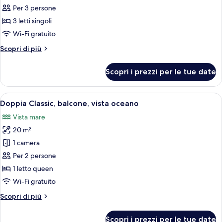
per
Per 3 persone
Tripla
3 letti singoli
Basic,
Wi-Fi gratuito
balcone,
Altri
Scopri di più
vista
dettagli
cortile
per
Scopri i prezzi per le tue date
Tripla
Basic,
balcone,
Apri
Un letto ben rifatto con lenzuola bia
6
vista
Doppia Classic, balcone, vista oceano
tutte
cortile
Vista mare
le
20 m²
foto
per
1 camera
Doppia
Per 2 persone
Classic,
1 letto queen
balcone,
Wi-Fi gratuito
vista
Altri
Scopri di più
oceano
dettagli
per
Scopri i prezzi per le tue date