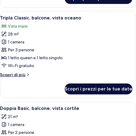
Doppia
Classic,
balcone,
Apri
Una camera da letto con un letto grand
6
vista
Tripla Classic, balcone, vista oceano
tutte
oceano
Vista mare
le
28 m²
foto
per
1 camera
Tripla
Per 3 persone
Classic,
1 letto queen e 1 letto singolo
balcone,
Wi-Fi gratuito
vista
Altri
Scopri di più
oceano
dettagli
per
Scopri i prezzi per le tue date
Tripla
Classic,
balcone,
Apri
Un letto ben rifatto con lenzuola bia
6
vista
Doppia Basic, balcone, vista cortile
tutte
oceano
21 m²
le
1 camera
foto
per
Per 2 persone