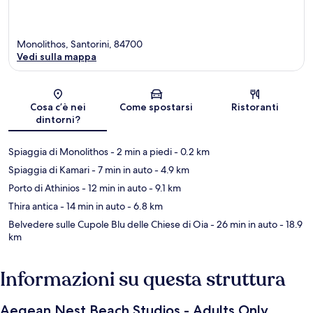
Monolithos, Santorini, 84700
Vedi sulla mappa
Mappa
Cosa c’è nei
Come spostarsi
Ristoranti
dintorni?
Spiaggia di Monolithos
- 2 min a piedi
- 0.2 km
Spiaggia di Kamari
- 7 min in auto
- 4.9 km
Porto di Athinios
- 12 min in auto
- 9.1 km
Thira antica
- 14 min in auto
- 6.8 km
Belvedere sulle Cupole Blu delle Chiese di Oia
- 26 min in auto
- 18.9
km
Informazioni su questa struttura
Aegean Nest Beach Studios - Adults Only