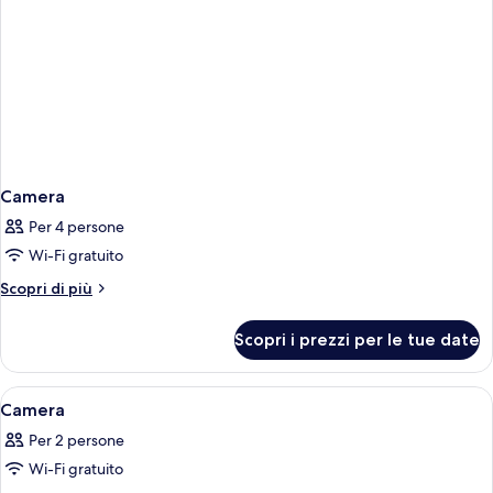
Camera
Per 4 persone
Wi-Fi gratuito
Altri
Scopri di più
dettagli
per
Scopri i prezzi per le tue date
Camera
Apri
Una cassaforte in camera, una scrivani
6
Camera
tutte
Per 2 persone
le
Wi-Fi gratuito
foto