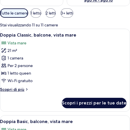
ago 14 - ago 16
Filtri
Tutte le camere
1 letto
2 letti
3+ letti
disponibili
per
Stai visualizzando 11 su 11 camere
le
Apri
Una camera d'albergo con un letto, un
6
Doppia Classic, balcone, vista mare
camere
tutte
Vista mare
le
21 m²
foto
per
1 camera
Doppia
Per 2 persone
Classic,
1 letto queen
balcone,
Wi-Fi gratuito
vista
Altri
Scopri di più
mare
dettagli
per
Scopri i prezzi per le tue date
Doppia
Classic,
balcone,
Apri
Un letto rifatto con lenzuola bianche 
6
vista
Doppia Basic, balcone, vista mare
tutte
mare
Vista mare