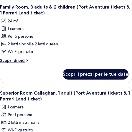
2
Apri
Una camera da letto con un letto, una 
Aventura
5
adults
Family Room, 3 adults & 2 children (Port Aventura tickets &
tutte
&
tickets
1 Ferrari Land ticket)
3
le
&
24 m²
childs
foto
1
(Port
1 camera
per
Ferrari
Aventura
Per 5 persone
Family
tickets
Land
&
Room,
2 letti singoli e 2 letti queen
ticket)
1
3
Wi-Fi gratuito
Ferrari
adults
Land
Altri
Scopri di più
&
ticket)
dettagli
2
per
Scopri i prezzi per le tue date
Family
children
Room,
(Port
3
Apri
Una camera d'albergo con due letti, un
Aventura
5
adults
Superior Room Callaghan, 1 adult (Port Aventura tickets & 1
tutte
&
tickets
Ferrari Land ticket)
2
le
&
1 camera
children
foto
1
(Port
Per 1 persona
per
Ferrari
Aventura
2 letti matrimoniali
Superior
tickets
Land
&
Room
Wi-Fi gratuito