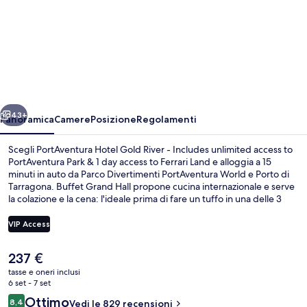
PortAventura
Hotel
Gold
River
-
ietro
Avanti
Includes
43+
Panoramica
Camere
Posizione
Regolamenti
unlimited
Scegli PortAventura Hotel Gold River - Includes unlimited access to
access
PortAventura Park & 1 day access to Ferrari Land e alloggia a 15
minuti in auto da Parco Divertimenti PortAventura World e Porto di
to
Tarragona. Buffet Grand Hall propone cucina internazionale e serve
PortAventura
la colazione e la cena: l'ideale prima di fare un tuffo in una delle 3
piscine all'aperto. La struttura presenta anche le seguenti dotazioni:
Park
un parco acquatico, un bar/lounge e una navetta per il parco a
VIP Access
&
tema. Altri viaggiatori apprezzano il personale gentile della struttura.
1
Il
237 €
Reception
prezzo
tasse e oneri inclusi
day
attuale
6 set - 7 set
è
access
Recensioni
Ottimo
8,4
Vedi le 829 recensioni
237 €
8,4 su 10