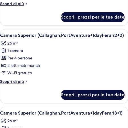
(Callaghan,PortAventura+1dayFerari2+1)
ticket)
Altri
Scopri di più
dettagli
per
Scopri i prezzi per le tue date
Camera
Superior
(Callaghan,PortAventura+1dayFerari2+1)
Apri
Una camera d'albergo con due letti, un
6
Camera Superior (Callaghan,PortAventura+1dayFerari2+2)
tutte
26 m²
le
1 camera
foto
per
Per 4 persone
Camera
2 letti matrimoniali
Superior
Wi-Fi gratuito
(Callaghan,PortAventura+1dayFerari2+2)
Altri
Scopri di più
dettagli
per
Scopri i prezzi per le tue date
Camera
Superior
(Callaghan,PortAventura+1dayFerari2+2)
Apri
Una camera d'albergo con due letti, un
6
Camera Superior (Callaghan,PortAventura+1dayFerari3+1)
tutte
26 m²
le