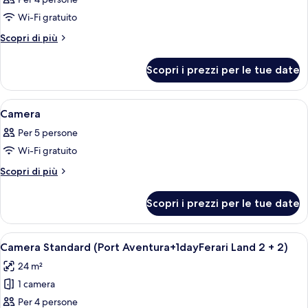
le
Wi-Fi gratuito
foto
per
Altri
Scopri di più
dettagli
Camera
per
Scopri i prezzi per le tue date
Camera
Apri
Una camera da letto con un letto, una 
11
Camera
tutte
Per 5 persone
le
Wi-Fi gratuito
foto
per
Altri
Scopri di più
dettagli
Camera
per
Scopri i prezzi per le tue date
Camera
Apri
Una stanza con due letti, una sedia e 
7
Camera Standard (Port Aventura+1dayFerari Land 2 + 2)
tutte
24 m²
le
1 camera
foto
per
Per 4 persone