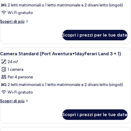
Camera
2 letti matrimoniali o 1 letto matrimoniale e 2 divani letto (singoli)
Standard
Wi-Fi gratuito
(Port
Altri
Scopri di più
Aventura+1dayFerari
dettagli
Land
per
Scopri i prezzi per le tue date
Camera
2
Standard
+
(Port
Apri
Una stanza con due letti, una sedia e 
2)
5
Aventura+1dayFerari
Camera Standard (Port Aventura+1dayFerari Land 3 + 1)
tutte
Land
24 m²
2
le
+
1 camera
foto
2)
per
Per 4 persone
Camera
2 letti matrimoniali o 1 letto matrimoniale e 2 divani letto (singoli)
Standard
Wi-Fi gratuito
(Port
Altri
Scopri di più
Aventura+1dayFerari
dettagli
Land
per
Scopri i prezzi per le tue date
Camera
3
Standard
+
(Port
Apri
Una camera d'albergo con due letti, un