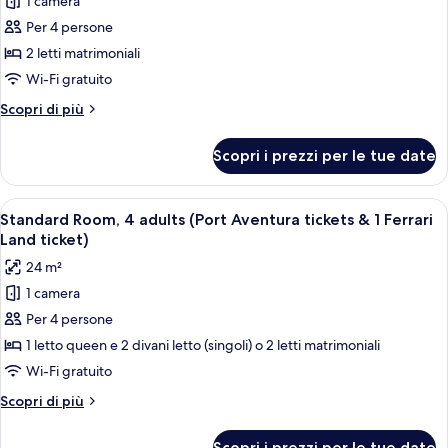
1 camera
foto
per
Per 4 persone
Camera
2 letti matrimoniali
Superior
Wi-Fi gratuito
(Callaghan,PortAventura+1dayFerari3+1)
Altri
Scopri di più
dettagli
per
Scopri i prezzi per le tue date
Camera
Superior
(Callaghan,PortAventura+1dayFerari3+1)
Apri
Una stanza con due letti, una sedia e 
6
Standard Room, 4 adults (Port Aventura tickets & 1 Ferrari
tutte
Land ticket)
le
24 m²
foto
1 camera
per
Per 4 persone
Standard
Room,
1 letto queen e 2 divani letto (singoli) o 2 letti matrimoniali
4
Wi-Fi gratuito
adults
Altri
Scopri di più
(Port
dettagli
Aventura
per
Scopri i prezzi per le tue date