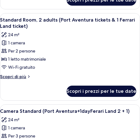
Standard
tickets
Room,
&
4
Apri
Una camera da letto con un letto, una 
1
5
adults
Standard Room, 2 adults (Port Aventura tickets & 1 Ferrari
tutte
(Port
Ferrari
Land ticket)
Aventura
le
Land
24 m²
tickets
foto
ticket)
&
1 camera
per
1
Per 2 persone
Standard
Ferrari
Land
Room,
1 letto matrimoniale
ticket)
2
Wi-Fi gratuito
adults
Altri
Scopri di più
(Port
dettagli
Aventura
per
Scopri i prezzi per le tue date
Standard
tickets
Room,
&
2
Apri
Una stanza con due letti, una sedia e 
1
6
adults
Camera Standard (Port Aventura+1dayFerari Land 2 + 1)
tutte
(Port
Ferrari
24 m²
Aventura
le
Land
tickets
1 camera
foto
ticket)
&
per
Per 3 persone
1