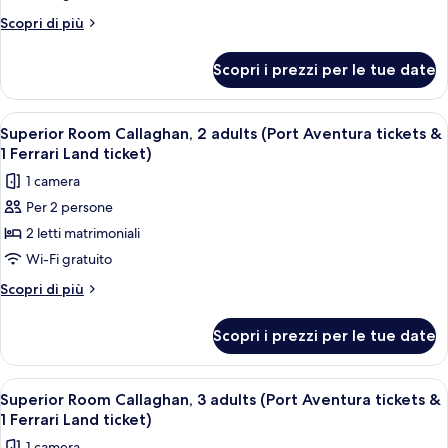
ticket)
1
Callaghan,
Altri
Scopri di più
Ferrari
1
dettagli
Land
per
adult
ticket)
Scopri i prezzi per le tue date
Superior
(Port
Room
Aventura
Callaghan,
Apri
Una camera d'albergo con due letti, un
5
tickets
1
Superior Room Callaghan, 2 adults (Port Aventura tickets &
tutte
adult
&
1 Ferrari Land ticket)
(Port
le
1
1 camera
Aventura
foto
Ferrari
tickets
Per 2 persone
per
&
Land
2 letti matrimoniali
Superior
1
ticket)
Ferrari
Room
Wi-Fi gratuito
Land
Callaghan,
Altri
Scopri di più
ticket)
2
dettagli
per
adults
Scopri i prezzi per le tue date
Superior
(Port
Room
Aventura
Callaghan,
Apri
Una camera d'albergo con due letti, un
5
tickets
2
Superior Room Callaghan, 3 adults (Port Aventura tickets &
tutte
adults
&
1 Ferrari Land ticket)
(Port
le
1
1 camera