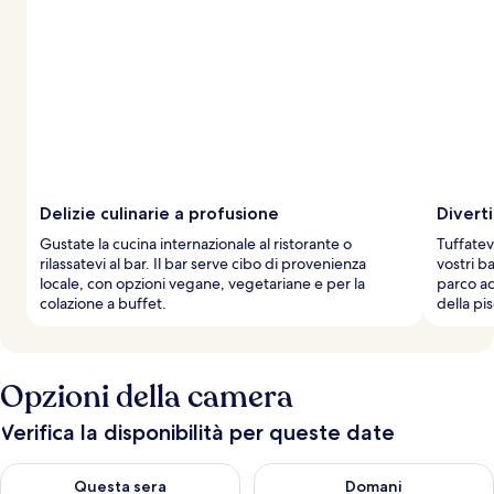
Delizie culinarie a profusione
Divert
Gustate la cucina internazionale al ristorante o
Tuffatev
rilassatevi al bar. Il bar serve cibo di provenienza
vostri b
locale, con opzioni vegane, vegetariane e per la
parco ac
colazione a buffet.
della pis
Opzioni della camera
Verifica la disponibilità per queste date
Verifica la disponibilità per questa sera, ago 7 - ago 8
Verifica la disponibilità per d
Questa sera
Domani