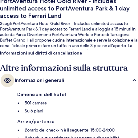
PortAventura Hotel Gold River - Includes
unlimited access to PortAventura Park & 1 day
access to Ferrari Land
Scegli PortAventura Hotel Gold River - Includes unlimited access to
PortAventura Park & 1 day access to Ferrari Land e alloggia a 15 minuti in
auto da Parco Divertimenti PortAventura World e Porto di Tarragona.
Buffet Grand Hall propone cucina internazionale e serve la colazione e la
cena: l'ideale prima di fare un tuffo in una delle 3 piscine all'aperto. La
struttura presenta anche le seguenti dotazioni: un parco acquatico, un
Informazioni sui diritti di cancellazione
bar/lounge e una navetta per il parco a tema. Altri viaggiatori
apprezzano il personale gentile della struttura.
Altre informazioni sulla struttura
Informazioni generali
Dimensioni dell'hotel
501 camere
Su 6 piani
Arrivo/partenza
L'orario del check-in è il seguente: 15:00-24:00
Il check-out posticipato è soggetto a disponibilità