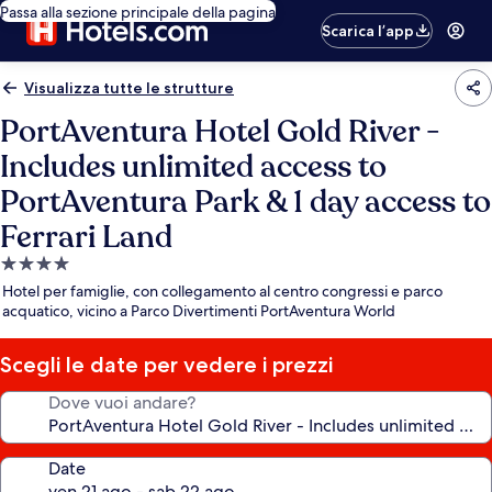
Passa alla sezione principale della pagina
Scarica l’app
Visualizza tutte le strutture
PortAventura Hotel Gold River -
Includes unlimited access to
PortAventura Park & 1 day access to
Ferrari Land
Struttura
a
Hotel per famiglie, con collegamento al centro congressi e parco
4.0
acquatico, vicino a Parco Divertimenti PortAventura World
stelle
Scegli le date per vedere i prezzi
Dove vuoi andare?
Date