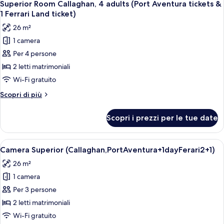
1)
6
Aventura+1dayFerari
Superior Room Callaghan, 4 adults (Port Aventura tickets &
tutte
Land
1 Ferrari Land ticket)
3
le
26 m²
+
foto
1)
1 camera
per
Per 4 persone
Superior
Room
2 letti matrimoniali
Callaghan,
Wi-Fi gratuito
4
Altri
Scopri di più
adults
dettagli
(Port
per
Scopri i prezzi per le tue date
Superior
Aventura
Room
tickets
Callaghan,
Apri
Una camera d'albergo con due letti, un
&
6
4
Camera Superior (Callaghan,PortAventura+1dayFerari2+1)
tutte
adults
1
26 m²
(Port
le
Ferrari
Aventura
1 camera
foto
Land
tickets
per
Per 3 persone
ticket)
&
Camera
1
2 letti matrimoniali
Ferrari
Superior
Wi-Fi gratuito
Land