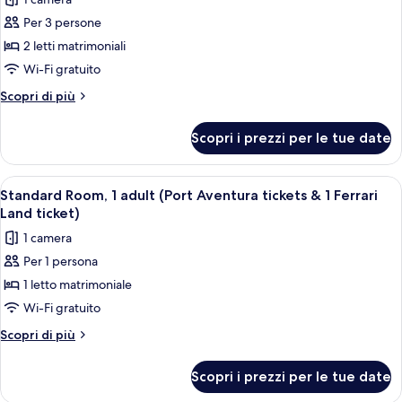
Aventura
foto
Ferrari
tickets
Per 3 persone
per
&
Land
2 letti matrimoniali
Superior
1
ticket)
Ferrari
Room
Wi-Fi gratuito
Land
Callaghan,
Altri
Scopri di più
ticket)
3
dettagli
per
adults
Scopri i prezzi per le tue date
Superior
(Port
Room
Aventura
Callaghan,
Apri
Una camera da letto con un letto, una 
5
tickets
3
Standard Room, 1 adult (Port Aventura tickets & 1 Ferrari
tutte
adults
&
Land ticket)
(Port
le
1
1 camera
Aventura
foto
Ferrari
tickets
Per 1 persona
per
&
Land
1 letto matrimoniale
Standard
1
ticket)
Ferrari
Room,
Wi-Fi gratuito
Land
1
Altri
Scopri di più
ticket)
adult
dettagli
per
(Port
Scopri i prezzi per le tue date
Standard
Aventura
Room,