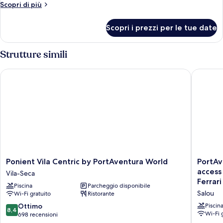
(Port
Altri
Scopri di più
Aventura
dettagli
per
tickets
Scopri i prezzi per le tue date
Standard
&
Room
1
(Port
Strutture simili
Ferrari
Aventura
tickets
Land
Ponient Vila Centric by PortAventura World
PortAvent
&
ticket)
1
Ferrari
Land
ticket)
Ponient
PortAve
Ponient Vila Centric by PortAventura World
PortAv
Vila
Hotel
access
Vila-Seca
Centric
El
Ferrari
Piscina
Parcheggio disponibile
by
Paso
Salou
Wi-Fi gratuito
Ristorante
PortAventura
-
World
Includes
8.4
Ottimo
Piscin
8,4
Vila-
unlimite
Wi-Fi 
su
698 recensioni