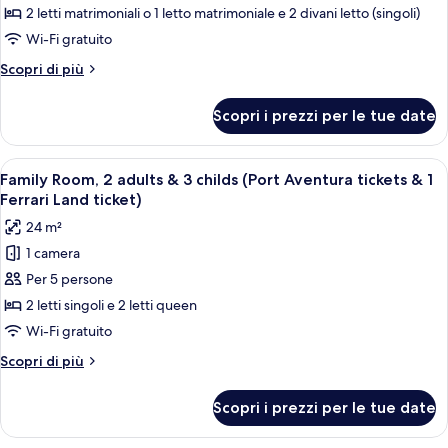
Camera
Ferrari
2 letti matrimoniali o 1 letto matrimoniale e 2 divani letto (singoli)
Land
Standard
Wi-Fi gratuito
ticket)
(Port
Altri
Scopri di più
Aventura+1dayFerari
dettagli
Land
per
Scopri i prezzi per le tue date
Camera
2
Standard
+
(Port
Apri
Una camera da letto con un letto, una 
1)
8
Aventura+1dayFerari
Family Room, 2 adults & 3 childs (Port Aventura tickets & 1
tutte
Land
Ferrari Land ticket)
2
le
24 m²
+
foto
1)
1 camera
per
Per 5 persone
Family
Room,
2 letti singoli e 2 letti queen
2
Wi-Fi gratuito
adults
Altri
Scopri di più
&
dettagli
3
per
Scopri i prezzi per le tue date
Family
childs
Room,
(Port