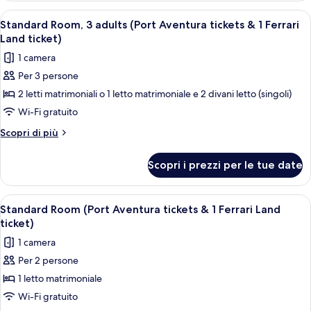
tickets
1
Apri
Una stanza con due letti, una sedia e 
6
&
adult
Standard Room, 3 adults (Port Aventura tickets & 1 Ferrari
tutte
(Port
1
Land ticket)
Aventura
le
Ferrari
1 camera
tickets
foto
Land
&
Per 3 persone
per
1
ticket)
2 letti matrimoniali o 1 letto matrimoniale e 2 divani letto (singoli)
Standard
Ferrari
Land
Room,
Wi-Fi gratuito
ticket)
3
Altri
Scopri di più
adults
dettagli
per
(Port
Scopri i prezzi per le tue date
Standard
Aventura
Room,
tickets
3
Apri
Una camera da letto con un letto, una 
5
&
adults
Standard Room (Port Aventura tickets & 1 Ferrari Land
tutte
(Port
1
ticket)
Aventura
le
Ferrari
1 camera
tickets
foto
Land
&
Per 2 persone
per
1
ticket)
1 letto matrimoniale
Standard
Ferrari
Land
Room
Wi-Fi gratuito
ticket)