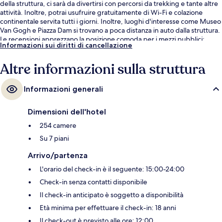
della struttura, ci sarà da divertirsi con percorsi da trekking e tante altre
attività. Inoltre, potrai usufruire gratuitamente di Wi-Fi e colazione
continentale servita tutti i giorni. Inoltre, luoghi d'interesse come Museo
Van Gogh e Piazza Dam si trovano a poca distanza in auto dalla struttura.
Le recensioni apprezzano la posizione comoda per i mezzi pubblici:
Informazioni sui diritti di cancellazione
Stazione metro di Sloterdijk si trova a 3 min e Stazione metro di
Molenwerf a 10 min.
Altre informazioni sulla struttura
Informazioni generali
Dimensioni dell'hotel
254 camere
Su 7 piani
Arrivo/partenza
L'orario del check-in è il seguente: 15:00-24:00
Check-in senza contatti disponibile
Il check-in anticipato è soggetto a disponibilità
Età minima per effettuare il check-in: 18 anni
Il check-out è previsto alle ore: 12:00