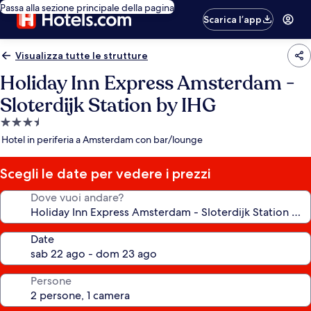
Passa alla sezione principale della pagina
Scarica l’app
Visualizza tutte le strutture
Holiday Inn Express Amsterdam -
Sloterdijk Station by IHG
Struttura
a
Hotel in periferia a Amsterdam con bar/lounge
3.5
stelle
Scegli le date per vedere i prezzi
Dove vuoi andare?
Date
Persone