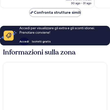
attuale
recensioni
30 ago - 31 ago
è
102 €
Confronta strutture simili
Accedi per visualizzare gli extra e gli sconti idonei.
Prenotare conviene!
Accedi
Iscriviti gratis
Informazioni sulla zona