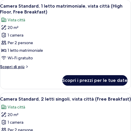
Apri
Una camera d'albergo moderna con un 
11
letto
Camera Standard, 1 letto matrimoniale, vista città (High
tutte
matrimoniale
Floor, Free Breakfast)
(Top
le
Vista città
Floor,
foto
Free
20 m²
per
Breakfast)
1 camera
Camera
Standard,
Per 2 persone
1
1 letto matrimoniale
letto
Wi-Fi gratuito
matrimoniale,
Altri
Scopri di più
vista
dettagli
città
per
Scopri i prezzi per le tue date
Camera
(High
Standard,
Floor,
1
Apri
Un bagno moderno con lavandino, specch
Free
10
letto
Camera Standard, 2 letti singoli, vista città (Free Breakfast)
tutte
Breakfast)
matrimoniale,
Vista città
vista
le
città
20 m²
foto
(High
per
1 camera
Floor,
Camera
Free
Per 2 persone