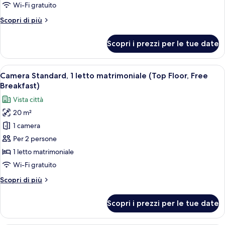
2
Wi-Fi gratuito
letti
Altri
Scopri di più
singoli
dettagli
(Free
per
Scopri i prezzi per le tue date
Breakfast)
Camera
Standard,
2
Apri
Una camera d'albergo moderna con un 
10
letti
Camera Standard, 1 letto matrimoniale (Top Floor, Free
tutte
singoli
Breakfast)
(Free
le
Vista città
Breakfast)
foto
20 m²
per
1 camera
Camera
Standard,
Per 2 persone
1
1 letto matrimoniale
letto
Wi-Fi gratuito
matrimoniale
Altri
Scopri di più
(Top
dettagli
Floor,
per
Scopri i prezzi per le tue date
Camera
Free
Standard,
Breakfast)
1