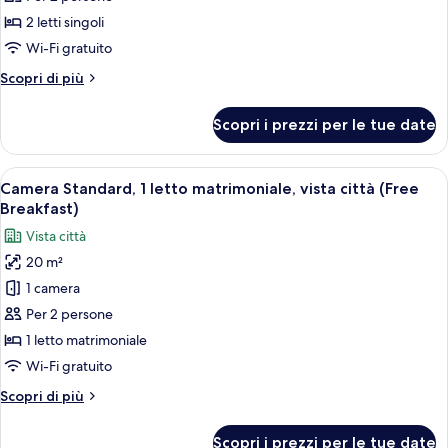
Breakfast)
Standard,
2 letti singoli
2
Wi-Fi gratuito
letti
Altri
Scopri di più
singoli,
dettagli
vista
per
Scopri i prezzi per le tue date
città
Camera
Standard,
(Free
2
Apri
Un bagno moderno con lavandino, specch
Breakfast)
10
letti
Camera Standard, 1 letto matrimoniale, vista città (Free
tutte
singoli,
Breakfast)
vista
le
Vista città
città
foto
(Free
20 m²
per
Breakfast)
1 camera
Camera
Standard,
Per 2 persone
1
1 letto matrimoniale
letto
Wi-Fi gratuito
matrimoniale,
Altri
Scopri di più
vista
dettagli
città
per
Scopri i prezzi per le tue date