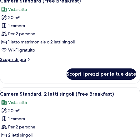
Camera Standard (Free Breakfast)
tutte
matrimoniale
Vista città
(Free
le
Breakfast)
20 m²
foto
per
1 camera
Camera
Per 2 persone
Standard
1 letto matrimoniale o 2 letti singoli
(Free
Wi-Fi gratuito
Breakfast)
Altri
Scopri di più
dettagli
per
Scopri i prezzi per le tue date
Camera
Standard
(Free
Apri
Un bagno moderno con lavandino, specch
11
Breakfast)
Camera Standard, 2 letti singoli (Free Breakfast)
tutte
Vista città
le
20 m²
foto
per
1 camera
Camera
Per 2 persone
Standard,
2 letti singoli