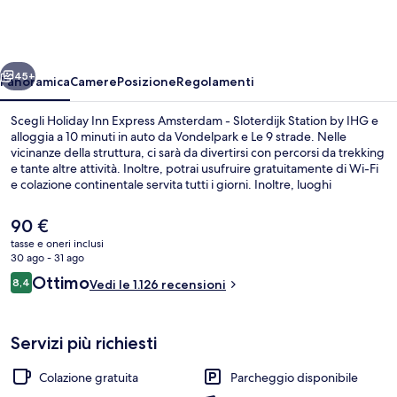
Express
Amsterdam
-
ietro
Avanti
Sloterdijk
45+
Panoramica
Camere
Posizione
Regolamenti
Station
Scegli Holiday Inn Express Amsterdam - Sloterdijk Station by IHG e
by
alloggia a 10 minuti in auto da Vondelpark e Le 9 strade. Nelle
vicinanze della struttura, ci sarà da divertirsi con percorsi da trekking
IHG
e tante altre attività. Inoltre, potrai usufruire gratuitamente di Wi-Fi
e colazione continentale servita tutti i giorni. Inoltre, luoghi
d'interesse come Museo Van Gogh e Piazza Dam si trovano a poca
distanza in auto dalla struttura. Le recensioni apprezzano la posizione
Il
90 €
comoda per i mezzi pubblici: Stazione metro di Sloterdijk si trova a 3
prezzo
tasse e oneri inclusi
min e Stazione metro di Molenwerf a 10 min.
attuale
30 ago - 31 ago
Ristorante
è
Recensioni
Ottimo
8,4
Vedi le 1.126 recensioni
90 €
8,4 su 10
Servizi più richiesti
Colazione gratuita
Parcheggio disponibile