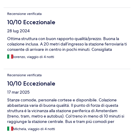
Recensione verificata
10/10 Eccezionale
28 lug 2024
Ottima struttura con buon rapporto qualità/prezzo. Buona la
colazione inclusa. A 20 metri dall’ingresso la stazione ferroviaria ti
consente di arrivare in centro in pochi minuti. Consigliata
lorenzo, viaggio di 4 notti
Recensione verificata
10/10 Eccezionale
17 mar 2025
Stanze comode, personale cortese e disponibile. Colazione
abbastanza varia di buona qualitá. Il punto di forza di questa
struttura é la vicinanza alla stazione periferica di Amsterdam
(treno, tram, metro e autobus). Col treno in meno di 10 minuti si
raggiunge la stazione centrale. Bus e tram piú comodi per
raggiungere altre zone della cittá ovviamente con tempi piú
Michela, viaggio di 4 notti
lunghi. Senz'altro un'ottima soluzione per soggiornare a prezzi