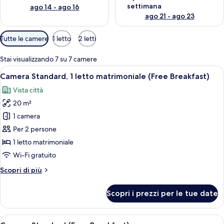
settimana
ago 14 - ago 16
ago 21 - ago 23
Filtri
Tutte le camere
1 letto
2 letti
disponibili
per
Stai visualizzando 7 su 7 camere
le
Apri
Un bagno moderno con lavandino, specch
12
Camera Standard, 1 letto matrimoniale (Free Breakfast)
camere
tutte
Vista città
le
20 m²
foto
per
1 camera
Camera
Per 2 persone
Standard,
1 letto matrimoniale
1
Wi-Fi gratuito
letto
Altri
Scopri di più
matrimoniale
dettagli
(Free
per
Scopri i prezzi per le tue date
Breakfast)
Camera
Standard,
1
Apri
Un bagno moderno con lavandino, specch
14
letto