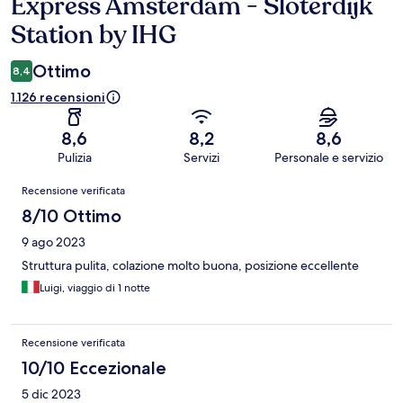
Express Amsterdam - Sloterdijk
Station by IHG
Ottimo
8,4
1.126 recensioni
8,6
8,2
8,6
Pulizia
Servizi
Personale e servizio
Recensioni
Recensione verificata
8/10 Ottimo
9 ago 2023
Struttura pulita, colazione molto buona, posizione eccellente
Luigi, viaggio di 1 notte
Recensione verificata
10/10 Eccezionale
5 dic 2023