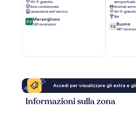
Wi-Fi gratuito
aeroportuale
Ostiense
Aria condizionata
Animali amm
Lavanderia self-service
Wi-Fi gratuit
Bar
9.0
Meraviglioso
9,0
7.2
Buono
su
138 recensioni
7,2
su
487 recensi
10,
10,
Meraviglioso,
Buono,
138
487
recensioni
recensioni
Accedi per visualizzare gli extra e g
Informazioni sulla zona