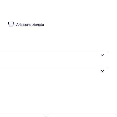
Aria condizionata
 8
sponibilità per domani, ago 8 - ago 9
Verifica la disponibilità per questo fi