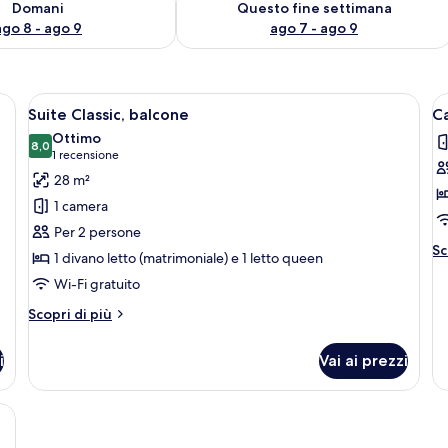
Domani
Questo fine settimana
ago 8 - ago 9
ago 7 - ago 9
on un letto, comodini, uno specchio e una mensola con oggetti decorativi.
Apri
Un letto rifatto con lenzuola bianche 
A
15
Suite Classic, balcone
C
tutte
t
Ottimo
le
8,0
le
8,0 su 10
(1
1 recensione
foto
f
recensione)
28 m²
per
p
1 camera
Suite
C
Per 2 persone
Classic,
d
Al
Sc
1 divano letto (matrimoniale) e 1 letto queen
balcone
b
de
Wi-Fi gratuito
pe
C
Altri
Scopri di più
do
dettagli
ba
per
i
Vai ai prezzi
Suite
Classic,
balcone
on un letto, comodini, uno specchio e una mensola con oggetti decorativi.