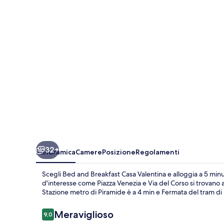
Casa
Valentina
32+
Panoramica
Camere
Posizione
Regolamenti
Scegli Bed and Breakfast Casa Valentina e alloggia a 5 minu
d'interesse come Piazza Venezia e Via del Corso si trovano a 
Stazione metro di Piramide è a 4 min e Fermata del tram di 
Recensioni
Meraviglioso
9,0
9,0 su 10