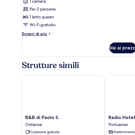
1 camera
le
Per 2 persone
foto
per
1 letto queen
Camera
Wi-Fi gratuito
doppia,
Altri
Scopri di più
balcone
dettagli
per
Vai ai prezz
Camera
doppia,
balcone
Strutture simili
B&B di Paolo S.
Radio Hotel
B&B
Radio
B&B di Paolo S.
Radio Hotel
di
Hotel
Ostiense
Portuense
Paolo
Portuense
Colazione gratuita
Trasferiment
S.