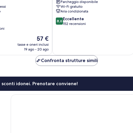
Parcheggio disponibile
essi
Wi-Fi gratuito
o
Aria condizionata
8.6
Eccellente
8,6
su
152 recensioni
oni
10,
Eccellente,
Il
57 €
152
prezzo
tasse e oneri inclusi
recensioni
attuale
19 ago - 20 ago
è
57 €
Confronta strutture simili
li sconti idonei. Prenotare conviene!