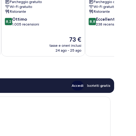
Parcheggio gratuito
Parcheggio disponibile
Vecchia
Wi-Fi gratuito
Wi-Fi gratuito
Ristorante
Ristorante
8.2
8.8
Ottimo
Eccellente
8,2
8,8
su
su
1.005 recensioni
238 recensioni
10,
10,
Ottimo,
Eccellente,
Il
73 €
1.005
238
prezzo
tasse e oneri inclusi
t
recensioni
recensioni
attuale
24 ago - 25 ago
è
73 €
Accedi
Iscriviti gratis