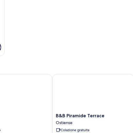
i
B&B Piramide Terrace
B&B
B&B Piramide Terrace
Piramide
Ostiense
Terrace
o
Colazione gratuita
Ostiense