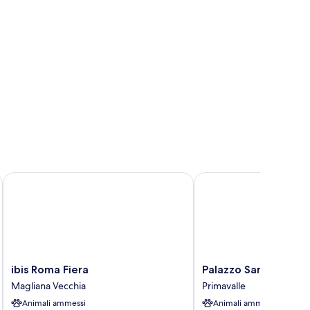
ibis Roma Fiera
Palazzo Sant'Antonio 
ibis
Palazzo
ibis Roma Fiera
Palazzo Sant'Antoni
Roma
Sant'Antonio
Magliana Vecchia
Primavalle
Fiera
Roma
Animali ammessi
Animali ammessi
Magliana
Primavalle