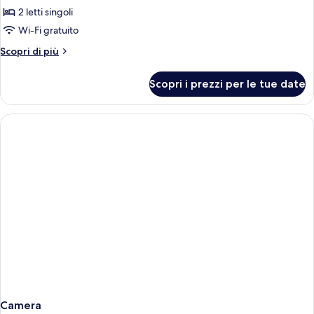
per
2 letti singoli
Camera
Wi-Fi gratuito
Luxury,
Altri
Scopri di più
2
dettagli
letti
per
Scopri i prezzi per le tue date
Camera
singoli
Luxury,
2
letti
singoli
Camera