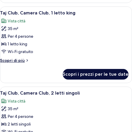
Superior,
2
Apri
Una camera d'albergo con un letto, un
5
letti
Taj Club, Camera Club, 1 letto king
tutte
singoli
Vista città
le
35 m²
foto
per
Per 4 persone
Taj
1 letto king
Club,
Wi-Fi gratuito
Camera
Altri
Scopri di più
Club,
dettagli
1
per
Scopri i prezzi per le tue date
Taj
letto
Club,
king
Camera
Apri
Camera d'albergo con due letti, una sc
2
Club,
Taj Club, Camera Club, 2 letti singoli
tutte
1
Vista città
letto
le
king
35 m²
foto
per
Per 4 persone
Taj
2 letti singoli
Club,
Wi-Fi gratuito