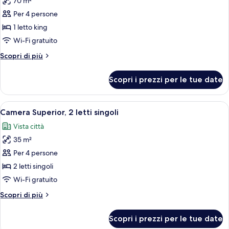
70 m²
foto
per
Per 4 persone
Suite
1 letto king
Deluxe
Wi-Fi gratuito
Altri
Scopri di più
dettagli
per
Scopri i prezzi per le tue date
Suite
Deluxe
Apri
Camera d'albergo con due letti, una s
3
Camera Superior, 2 letti singoli
tutte
Vista città
le
35 m²
foto
per
Per 4 persone
Camera
2 letti singoli
Superior,
Wi-Fi gratuito
2
Altri
Scopri di più
letti
dettagli
singoli
per
Scopri i prezzi per le tue date
Camera