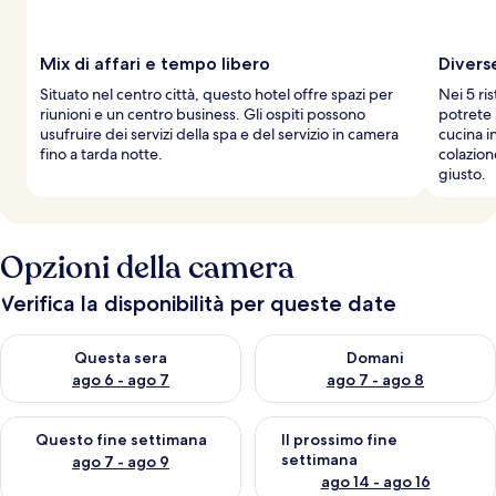
Mix di affari e tempo libero
Diverse
Situato nel centro città, questo hotel offre spazi per
Nei 5 ris
riunioni e un centro business. Gli ospiti possono
potrete 
usufruire dei servizi della spa e del servizio in camera
cucina i
fino a tarda notte.
colazion
giusto.
Opzioni della camera
Verifica la disponibilità per queste date
Verifica la disponibilità per questa sera, ago 6 - ago 7
Verifica la disponibilità per d
Questa sera
Domani
ago 6 - ago 7
ago 7 - ago 8
Verifica la disponibilità per questo fine settimana, ago 7 - ago
Verifica la disponibilità per il
Questo fine settimana
Il prossimo fine
settimana
ago 7 - ago 9
ago 14 - ago 16