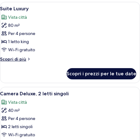
1
Apri
Una camera d'albergo con un letto gr
1
letto
Suite Luxury
tutte
king
Vista città
le
80 m²
foto
per
Per 4 persone
Suite
1 letto king
Luxury
Wi-Fi gratuito
Altri
Scopri di più
dettagli
per
Scopri i prezzi per le tue date
Suite
Luxury
Apri
Camera d'albergo moderna con due lett
3
Camera Deluxe, 2 letti singoli
tutte
Vista città
le
40 m²
foto
per
Per 4 persone
Camera
2 letti singoli
Deluxe,
Wi-Fi gratuito