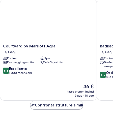
Courtyard by Marriott Agra
Radisson
Courtyard
Radisso
Courtyard by Marriott Agra
Radiss
by
Hotel
Taj Ganj
Taj Ganj
Marriott
Agra
Piscina
Spa
Piscin
Agra
Taj
Parcheggio gratuito
Wi-Fi gratuito
Trasfe
Taj
Ganj
aeropo
Ganj
8.8
Eccellente
8,8
8.2
Ott
su
1.000 recensioni
8,2
su
435 
10,
10,
Eccellente,
Il
36 €
Ottimo,
1.000
prezzo
435
recensioni
tasse e oneri inclusi
attuale
recensio
9 ago - 10 ago
è
36 €
Confronta strutture simili