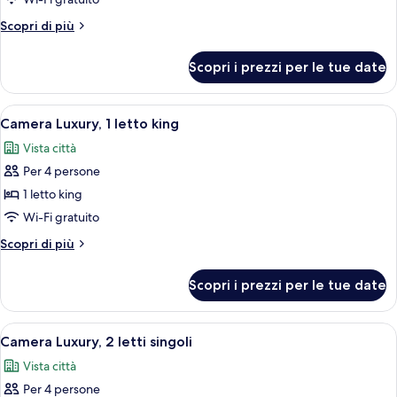
Camera
Altri
Scopri di più
Club,
dettagli
2
per
Scopri i prezzi per le tue date
Taj
letti
Club,
singoli
Camera
Apri
Camera Luxury, 1 letto king | 1 camera, 
5
Club,
Camera Luxury, 1 letto king
tutte
2
Vista città
letti
le
singoli
Per 4 persone
foto
per
1 letto king
Camera
Wi-Fi gratuito
Luxury,
Altri
Scopri di più
1
dettagli
letto
per
Scopri i prezzi per le tue date
Camera
king
Luxury,
1
Apri
Camera d'albergo con due letti, un'area 
3
letto
Camera Luxury, 2 letti singoli
tutte
king
Vista città
le
Per 4 persone
foto