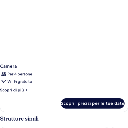
View
King
Bed
Camera
Per 4 persone
Wi-Fi gratuito
Altri
Scopri di più
dettagli
per
Scopri i prezzi per le tue date
Camera
Strutture simili