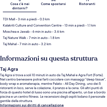
Mappa
Cosa c’è nei
Come spostarsi
Ristoranti
dintorni?
TDI Mall
- 3 min a piedi
- 0.3 km
Kalakriti Culture and Convention Centre
- 13 min a piedi
- 1.1 km
Moschea e Jawab
- 6 min in auto
- 3.6 km
Taj Nature Walk
- 7 min in auto
- 1.8 km
Taj Mahal
- 7 min in auto
- 3.2 km
Informazioni su questa struttura
Taj Agra
Taj Agra si trova a soli 10 minuti in auto da Taj Mahal e Agra Fort (Forte).
Nel centro benessere potrai farti coccolare con massaggi “deep tissue”,
body wrap e aromaterapia, mentre Palato - All Day Dining, uno dei 5
ristoranti in loco, serve la colazione, il pranzo e la cena. Gli altri punti di
forza di questo hotel di lusso sono una piscina all'aperto, un bar a bordo
piscina e un centro fitness. Le recensioni degli ospiti lodano il personale
gentile della struttura.
Informazioni sui diritti di cancellazione