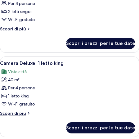
per
Per 4 persone
Taj
2 letti singoli
Club,
Wi-Fi gratuito
Camera,
Altri
Scopri di più
2
dettagli
letti
per
Scopri i prezzi per le tue date
Taj
singoli
Club,
Camera,
Apri
Una moderna camera d'hotel con un let
2
2
Camera Deluxe, 1 letto king
tutte
letti
Vista città
singoli
le
40 m²
foto
per
Per 4 persone
Camera
1 letto king
Deluxe,
Wi-Fi gratuito
1
Altri
Scopri di più
letto
dettagli
king
per
Scopri i prezzi per le tue date
Camera
Deluxe,