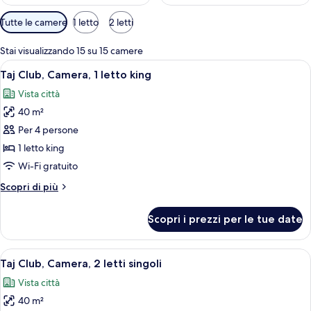
Filtri
Tutte le camere
1 letto
2 letti
disponibili
per
Stai visualizzando 15 su 15 camere
le
Apri
Un bagno moderno con una vasca da ba
1
Taj Club, Camera, 1 letto king
camere
tutte
Vista città
le
40 m²
foto
per
Per 4 persone
Taj
1 letto king
Club,
Wi-Fi gratuito
Camera,
Altri
Scopri di più
1
dettagli
letto
per
Scopri i prezzi per le tue date
Taj
king
Club,
Camera,
Apri
Un bagno moderno con una vasca da ba
1
1
Taj Club, Camera, 2 letti singoli
tutte
letto
Vista città
king
le
40 m²
foto