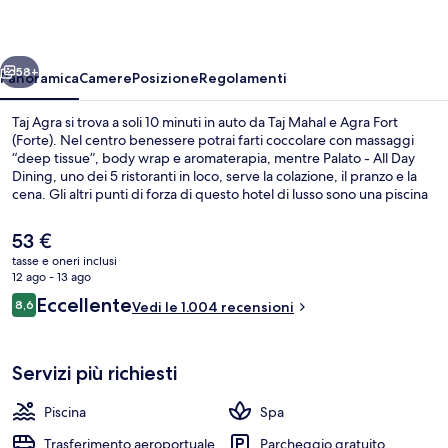
ietro
Avanti
58+
Panoramica
Camere
Posizione
Regolamenti
Taj Agra si trova a soli 10 minuti in auto da Taj Mahal e Agra Fort
(Forte). Nel centro benessere potrai farti coccolare con massaggi
“deep tissue”, body wrap e aromaterapia, mentre Palato - All Day
Dining, uno dei 5 ristoranti in loco, serve la colazione, il pranzo e la
cena. Gli altri punti di forza di questo hotel di lusso sono una piscina
all'aperto, un bar a bordo piscina e un centro fitness. Le recensioni
degli ospiti lodano il personale gentile della struttura.
Il
53 €
prezzo
tasse e oneri inclusi
attuale
12 ago - 13 ago
5 ristoranti; aperti a colazione, a pran
è
Recensioni
Eccellente
8,6
Vedi le 1.004 recensioni
53 €
8,6 su 10
Servizi più richiesti
Piscina
Spa
Trasferimento aeroportuale
Parcheggio gratuito