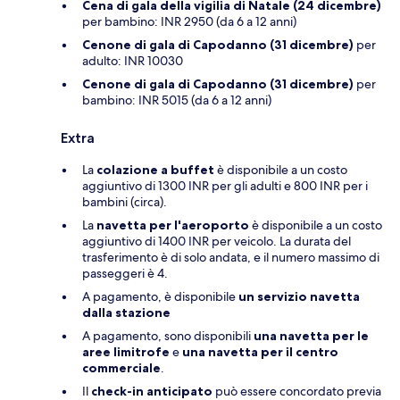
Cena di gala della vigilia di Natale (24 dicembre)
per bambino: INR 2950 (da 6 a 12 anni)
Cenone di gala di Capodanno (31 dicembre)
per
adulto: INR 10030
Cenone di gala di Capodanno (31 dicembre)
per
bambino: INR 5015 (da 6 a 12 anni)
Extra
La
colazione a buffet
è disponibile a un costo
aggiuntivo di 1300 INR per gli adulti e 800 INR per i
bambini (circa).
La
navetta per l'aeroporto
è disponibile a un costo
aggiuntivo di 1400 INR per veicolo. La durata del
trasferimento è di solo andata, e il numero massimo di
passeggeri è 4.
A pagamento, è disponibile
un servizio navetta
dalla stazione
A pagamento, sono disponibili
una navetta per le
aree limitrofe
e
una navetta per il centro
commerciale
.
Il
check-in anticipato
può essere concordato previa