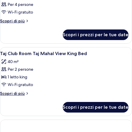
Per 4 persone
Wi-Fi gratuito
Altri
Scopri di più
dettagli
per
Scopri i prezzi per le tue date
Camera
Apri
1 camera, biancheria da letto di alta qu
1
Taj Club Room Taj Mahal View King Bed
tutte
40 m²
le
Per 2 persone
foto
per
1 letto king
Taj
Wi-Fi gratuito
Club
Altri
Scopri di più
Room
dettagli
Taj
per
Scopri i prezzi per le tue date
Taj
Mahal
Club
View
Room
King
Taj
Mahal
Bed