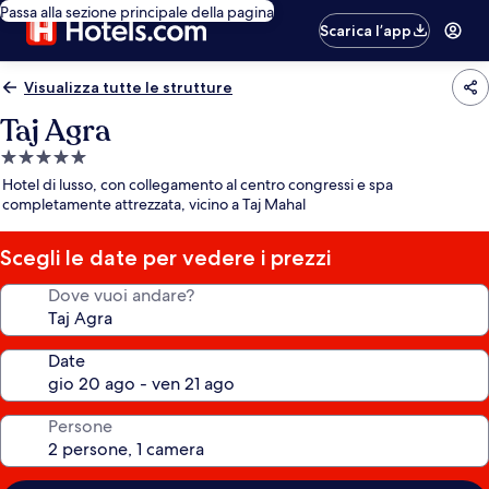
Passa alla sezione principale della pagina
Scarica l’app
Visualizza tutte le strutture
Taj Agra
Struttura
a
Hotel di lusso, con collegamento al centro congressi e spa
5.0
completamente attrezzata, vicino a Taj Mahal
stelle
Scegli le date per vedere i prezzi
Dove vuoi andare?
Date
Persone