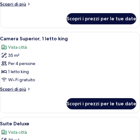
2
Altri
Scopri di più
letti
dettagli
singoli
per
Scopri i prezzi per le tue date
Camera
Deluxe,
2
Apri
Camera d'albergo con un letto grande,
4
letti
Camera Superior, 1 letto king
tutte
singoli
Vista città
le
35 m²
foto
per
Per 4 persone
Camera
1 letto king
Superior,
Wi-Fi gratuito
1
Altri
Scopri di più
letto
dettagli
king
per
Scopri i prezzi per le tue date
Camera
Superior,
1
Apri
Una moderna camera d'hotel con un let
5
letto
Suite Deluxe
tutte
king
Vista città
le