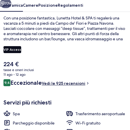
77+
Panoramica
Camere
Posizione
Regolamenti
Con una posizione fantastica, Lunetta Hotel & SPA ti regalerà una
vacanza a 5 minuti a piedi da Campo de' Fiori e Piazza Navona.
Lasciati coccolare con massaggi “deep tissue”, trattamenti per il viso
e aromaterapia nel centro benessere. Gli altri punti di forza della
struttura includono un bar/lounge, una vasca idromassaggio e una
sauna. Le recensioni degli ospiti lodano il personale gentile della
struttura. Approfitta dei mezzi pubblici nelle vicinanze: Stazione dei
VIP Access
tram di via Arenula/via Cairoli è a 5 min e Stazione dei tram di via
Arenula/Ministero di Grazia Giustizia a 6 min a piedi.
Il
224 €
Veranda
prezzo
tasse e oneri inclusi
attuale
11 ago - 12 ago
è
Recensioni
Eccezionale
9,4
Vedi le 925 recensioni
224 €
9,4 su 10
Servizi più richiesti
Spa
Trasferimento aeroportuale
Parcheggio disponibile
Wi-Fi gratuito