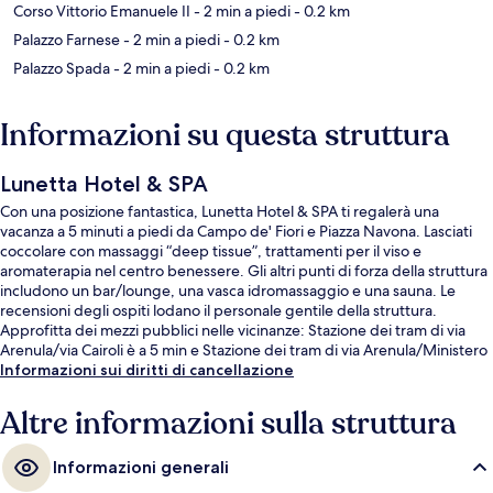
Corso Vittorio Emanuele II
- 2 min a piedi
- 0.2 km
Palazzo Farnese
- 2 min a piedi
- 0.2 km
Palazzo Spada
- 2 min a piedi
- 0.2 km
Informazioni su questa struttura
Lunetta Hotel & SPA
Con una posizione fantastica, Lunetta Hotel & SPA ti regalerà una
vacanza a 5 minuti a piedi da Campo de' Fiori e Piazza Navona. Lasciati
coccolare con massaggi “deep tissue”, trattamenti per il viso e
aromaterapia nel centro benessere. Gli altri punti di forza della struttura
includono un bar/lounge, una vasca idromassaggio e una sauna. Le
recensioni degli ospiti lodano il personale gentile della struttura.
Approfitta dei mezzi pubblici nelle vicinanze: Stazione dei tram di via
Arenula/via Cairoli è a 5 min e Stazione dei tram di via Arenula/Ministero
di Grazia Giustizia a 6 min a piedi.
Informazioni sui diritti di cancellazione
Altre informazioni sulla struttura
Informazioni generali