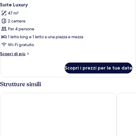
Apri
Una camera d'hotel con un letto grand
5
Suite Luxury
tutte
47 m²
le
2 camere
foto
per
Per 4 persone
Suite
1 letto king e 1 letto a una piazza e mezza
Luxury
Wi-Fi gratuito
Altri
Scopri di più
dettagli
per
Scopri i prezzi per le tue date
Suite
Luxury
Strutture simili
Argentina Residenza Style Hotel
Trasteve