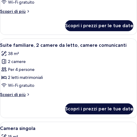
Suite
Wi-Fi gratuito
Junior
Altri
Scopri di più
dettagli
per
Scopri i prezzi per le tue date
Suite
Junior
Apri
Camera d'albergo con pavimento in legn
7
Suite familiare, 2 camere da letto, camere comunicanti
tutte
38 m²
le
2 camere
foto
per
Per 4 persone
Suite
2 letti matrimoniali
familiare,
Wi-Fi gratuito
2
Altri
Scopri di più
camere
dettagli
da
per
Scopri i prezzi per le tue date
Suite
letto,
familiare,
camere
2
Apri
Una camera d'albergo con un letto, un
comunicanti
7
camere
Camera singola
tutte
da
15 m²