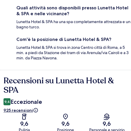
Quali attività sono disponibili presso Lunetta Hotel
& SPA e nelle vicinanze?
Lunetta Hotel & SPA ha una spa completamente attrezzata e un
bagno turco.
Com'è la posizione di Lunetta Hotel & SPA?
Lunetta Hotel & SPA si trova in zona Centro città di Roma, a 5
min. a piedi da Stazione dei tram di via Arenula/via Cairoli e a 3
min. da Piazza Navona.
Recensioni su Lunetta Hotel &
Recensioni
SPA
Eccezionale
9,4
925 recensioni
9,6
9,6
9,6
Pulizia
Posizione
Personale e servizio