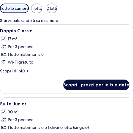
Filtri
Tutte le camere
1 letto
2 letti
disponibili
per
Stai visualizzando 6 su 6 camere
le
Apri
Camera d'albergo con un letto grande,
5
Doppia Classic
camere
tutte
17 m²
le
Per 3 persone
foto
per
1 letto matrimoniale
Doppia
Wi-Fi gratuito
Classic
Altri
Scopri di più
dettagli
per
Scopri i prezzi per le tue date
Doppia
Classic
Apri
Una camera d'albergo con un letto, una
7
Suite Junior
tutte
30 m²
le
Per 3 persone
foto
per
1 letto matrimoniale e 1 divano letto (singolo)