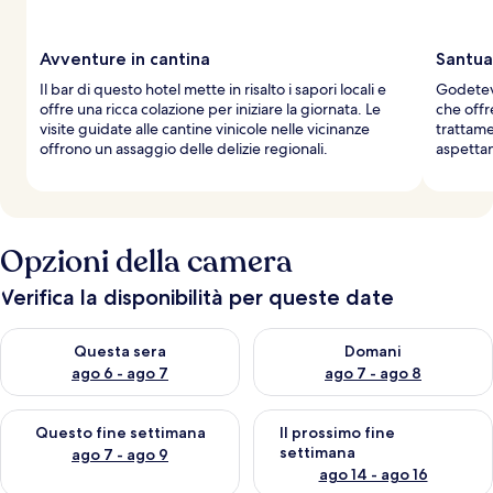
Avventure in cantina
Santua
Il bar di questo hotel mette in risalto i sapori locali e
Godetevi
offre una ricca colazione per iniziare la giornata. Le
che offr
visite guidate alle cantine vinicole nelle vicinanze
trattame
offrono un assaggio delle delizie regionali.
aspetta
Opzioni della camera
Verifica la disponibilità per queste date
Verifica la disponibilità per questa sera, ago 6 - ago 7
Verifica la disponibilità per d
Questa sera
Domani
ago 6 - ago 7
ago 7 - ago 8
Verifica la disponibilità per questo fine settimana, ago 7 - ago
Verifica la disponibilità per il
Questo fine settimana
Il prossimo fine
settimana
ago 7 - ago 9
ago 14 - ago 16