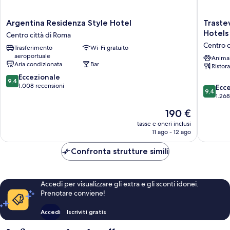
Argentina
Trasteve
Argentina Residenza Style Hotel
Traste
Residenza
Roma
Hotels
Centro città di Roma
Style
|
Centro c
Trasferimento
Wi-Fi gratuito
Hotel
UNA
aeroportuale
Centro
Esperie
Anima
Aria condizionata
Bar
Ristor
città
|
9.4
di
Eccezionale
Preferr
9,4
su
Roma
1.008 recensioni
Hotels
9.4
Ecc
9,4
10,
and
su
1.268
Eccezionale,
Resorts
10,
Il
190 €
1.008
Centro
Eccezion
prezzo
recensioni
città
1.268
tasse e oneri inclusi
attuale
11 ago - 12 ago
di
recensio
è
Roma
190 €
Confronta strutture simili
Accedi per visualizzare gli extra e gli sconti idonei.
Prenotare conviene!
Accedi
Iscriviti gratis