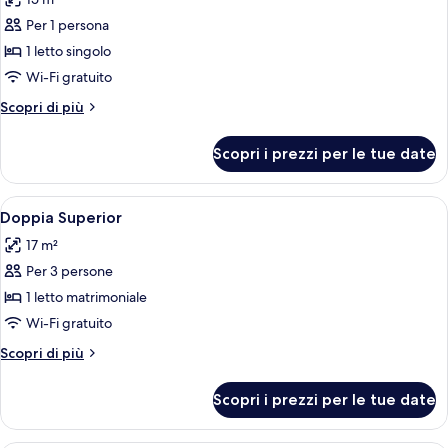
letto,
le
camere
Per 1 persona
foto
comunicanti
per
1 letto singolo
Camera
Wi-Fi gratuito
singola
Altri
Scopri di più
dettagli
per
Scopri i prezzi per le tue date
Camera
singola
Apri
Una camera d'albergo con un letto, un
6
Doppia Superior
tutte
17 m²
le
Per 3 persone
foto
per
1 letto matrimoniale
Doppia
Wi-Fi gratuito
Superior
Altri
Scopri di più
dettagli
per
Scopri i prezzi per le tue date
Doppia
Superior