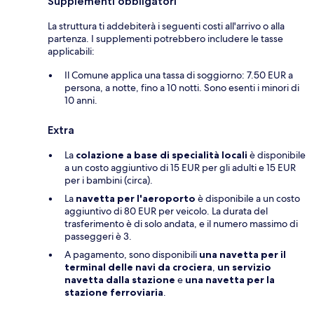
Supplementi obbligatori
La struttura ti addebiterà i seguenti costi all'arrivo o alla
partenza. I supplementi potrebbero includere le tasse
applicabili:
Il Comune applica una tassa di soggiorno: 7.50 EUR a
persona, a notte, fino a 10 notti. Sono esenti i minori di
10 anni.
Extra
La
colazione a base di specialità locali
è disponibile
a un costo aggiuntivo di 15 EUR per gli adulti e 15 EUR
per i bambini (circa).
La
navetta per l'aeroporto
è disponibile a un costo
aggiuntivo di 80 EUR per veicolo. La durata del
trasferimento è di solo andata, e il numero massimo di
passeggeri è 3.
A pagamento, sono disponibili
una navetta per il
terminal delle navi da crociera
,
un servizio
navetta dalla stazione
e
una navetta per la
stazione ferroviaria
.