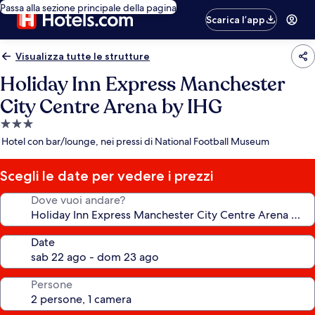
Passa alla sezione principale della pagina
Scarica l’app
Visualizza tutte le strutture
Holiday Inn Express Manchester
City Centre Arena by IHG
Struttura
a
Hotel con bar/lounge, nei pressi di National Football Museum
3.0
stelle
Scegli le date per vedere i prezzi
Dove vuoi andare?
Date
Persone