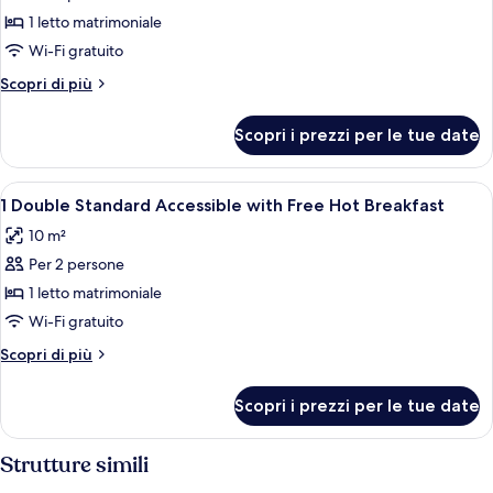
per
1 letto matrimoniale
1
Wi-Fi gratuito
Premium
Altri
Scopri di più
Double
dettagli
Bed
per
Scopri i prezzi per le tue date
1
with
Premium
city
Double
Apri
Biancheria da letto ipoallergenica, un
view
8
Bed
1 Double Standard Accessible with Free Hot Breakfast
tutte
with
Free
10 m²
city
le
Hot
view
Per 2 persone
foto
Breakfast
Free
per
1 letto matrimoniale
Hot
1
Breakfast
Wi-Fi gratuito
Double
Altri
Scopri di più
Standard
dettagli
Accessible
per
Scopri i prezzi per le tue date
1
with
Double
Free
Standard
Strutture simili
Hot
Accessible
with