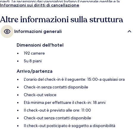
piedi. Le recensioni dei viaggiatori lodano il personale gentile e la
Informazioni sui diritti di cancellazione
colazione. La struttura è una comoda base per spostarsi con i mezzi
pubblici: Stazione di Shudehill si trova a 4 min a piedi e Stazione di
Altre informazioni sulla struttura
Market Street a 7.
Informazioni generali
Dimensioni dell'hotel
192 camere
Su 8 piani
Arrivo/partenza
L'orario del check-in è il seguente: 15:00-a qualsiasi ora
Check-in senza contatti disponibile
Check-out veloce
Età minima per effettuare il check-in: 18 anni
Il check-out è previsto alle ore: 11:00
Check-out senza contatti disponibile
Il check-out posticipato è soggetto a disponibilità