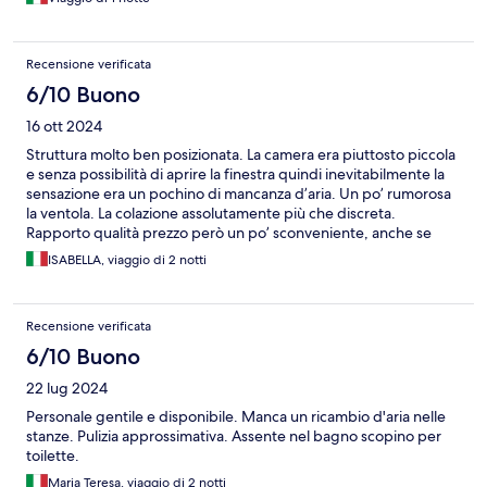
Recensione verificata
6/10 Buono
16 ott 2024
Struttura molto ben posizionata. La camera era piuttosto piccola
e senza possibilità di aprire la finestra quindi inevitabilmente la
sensazione era un pochino di mancanza d’aria. Un po’ rumorosa
la ventola. La colazione assolutamente più che discreta.
Rapporto qualità prezzo però un po’ sconveniente, anche se
purtroppo in linea con i prezzi inglesi. Lo consiglierei soprattutto
ISABELLA, viaggio di 2 notti
per la posizione comoda a tutto
Recensione verificata
6/10 Buono
22 lug 2024
Personale gentile e disponibile. Manca un ricambio d'aria nelle
stanze. Pulizia approssimativa. Assente nel bagno scopino per
toilette.
Maria Teresa, viaggio di 2 notti