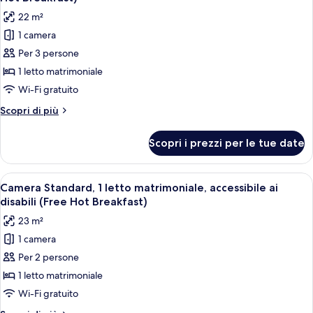
le
22 m²
foto
1 camera
per
Per 3 persone
Camera
Standard,
1 letto matrimoniale
1
Wi-Fi gratuito
letto
Altri
Scopri di più
matrimoniale
dettagli
(with
per
Scopri i prezzi per le tue date
Camera
SofaBed,
Standard,
Free
1
Apri
Una camera d'albergo con un letto gran
Hot
8
letto
Camera Standard, 1 letto matrimoniale, accessibile ai
tutte
matrimoniale
Breakfast)
disabili (Free Hot Breakfast)
(with
le
23 m²
SofaBed,
foto
Free
1 camera
per
Hot
Per 2 persone
Camera
Breakfast)
Standard,
1 letto matrimoniale
1
Wi-Fi gratuito
letto