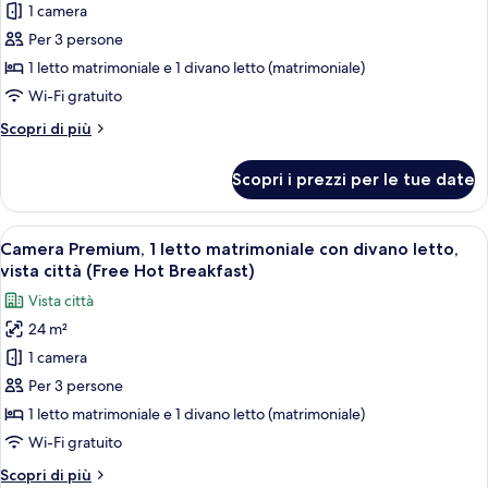
1 camera
per
Per 3 persone
Camera
Premium,
1 letto matrimoniale e 1 divano letto (matrimoniale)
1
Wi-Fi gratuito
letto
Altri
Scopri di più
matrimoniale
dettagli
con
per
Scopri i prezzi per le tue date
Camera
divano
Premium,
letto
1
Apri
Una camera d'albergo con un letto gra
(with
8
letto
Camera Premium, 1 letto matrimoniale con divano letto,
tutte
matrimoniale
SofaBed,
vista città (Free Hot Breakfast)
con
le
Free
Vista città
divano
foto
Hot
letto
24 m²
per
Breakfast)
(with
1 camera
Camera
SofaBed,
Free
Premium,
Per 3 persone
Hot
1
1 letto matrimoniale e 1 divano letto (matrimoniale)
Breakfast)
letto
Wi-Fi gratuito
matrimoniale
Altri
Scopri di più
con