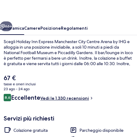
Express
Manchester
City
ietro
Avanti
Centre
66+
Panoramica
Camere
Posizione
Regolamenti
Arena
Scegli Holiday Inn Express Manchester City Centre Arena by IHG e
by
alloggia in una posizione invidiabile, a soli 10 minuti a piedi da
National Football Museum e Piccadilly Gardens. Il bar/lounge in loco
IHG
è perfetto per fermarsi a bere un drink. Inoltre, la colazione a buffet
è gratuita e viene servita tutti i giorni dalle 06:00 alle 10:30. Inoltre,
luoghi d'interesse come AO Arena e Canal Street si trovano a soli 15
minuti a piedi. Le recensioni dei viaggiatori lodano il personale
Il
67 €
gentile e la colazione. La struttura è una comoda base per spostarsi
prezzo
tasse e oneri inclusi
con i mezzi pubblici: Stazione di Shudehill si trova a 4 min a piedi e
attuale
23 ago - 24 ago
Stazione di Market Street a 7.
Esterni
è
Recensioni
Eccellente
8,6
Vedi le 1.330 recensioni
67 €
8,6 su 10
Servizi più richiesti
Colazione gratuita
Parcheggio disponibile