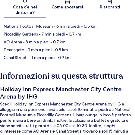
Mappa
Cosa c’è nei
Come spostarsi
Ristoranti
dintorni?
National Football Museum
- 6 min a piedi
- 0.5 km
Piccadilly Gardens
- 7 min a piedi
- 0.7 km
AO Arena
- 8 min a piedi
- 0.7 km
Deansgate
- 9 min a piedi
- 0.8 km
Canal Street
- 11 min a piedi
- 0.9 km
Informazioni su questa struttura
Holiday Inn Express Manchester City Centre
Arena by IHG
Scegli Holiday Inn Express Manchester City Centre Arena by IHG e
alloggia in una posizione invidiabile, a soli 10 minuti a piedi da National
Football Museum e Piccadilly Gardens. Il bar/lounge in loco è perfetto
per fermarsi a bere un drink. Inoltre, la colazione a buffet è gratuita e
viene servita tutti i giorni dalle 06:00 alle 10:30. Inoltre, luoghi
d'interesse come AO Arena e Canal Street si trovano a soli 15 minuti a