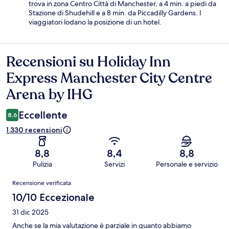
trova in zona Centro Città di Manchester, a 4 min. a piedi da
Stazione di Shudehill e a 8 min. da Piccadilly Gardens. I
viaggiatori lodano la posizione di un hotel.
Recensioni su Holiday Inn
Recensioni
Express Manchester City Centre
Arena by IHG
Eccellente
8,6
1.330 recensioni
8,8
8,4
8,8
Pulizia
Servizi
Personale e servizio
Recensioni
Recensione verificata
10/10 Eccezionale
31 dic 2025
Anche se la mia valutazione è parziale in quanto abbiamo