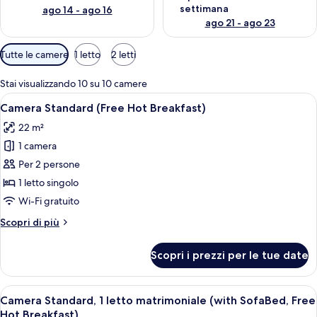
settimana
ago 14 - ago 16
ago 21 - ago 23
Filtri
Tutte le camere
1 letto
2 letti
disponibili
per
Stai visualizzando 10 su 10 camere
le
Apri
Una camera d'albergo con un letto, u
6
Camera Standard (Free Hot Breakfast)
camere
tutte
22 m²
le
1 camera
foto
per
Per 2 persone
Camera
1 letto singolo
Standard
Wi-Fi gratuito
(Free
Altri
Scopri di più
Hot
dettagli
Breakfast)
per
Scopri i prezzi per le tue date
Camera
Standard
(Free
Apri
Una camera d'albergo con un letto, u
4
Hot
Camera Standard, 1 letto matrimoniale (with SofaBed, Free
tutte
Breakfast)
Hot Breakfast)