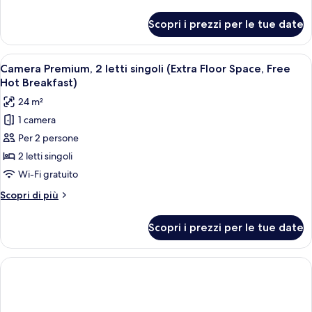
dettagli
divano
per
Scopri i prezzi per le tue date
Camera
letto,
Premium,
vista
1
Apri
Una camera d'albergo con due letti, una
città
7
letto
Camera Premium, 2 letti singoli (Extra Floor Space, Free
tutte
(Free
matrimoniale
Hot Breakfast)
con
le
Hot
24 m²
divano
foto
Breakfast)
letto,
1 camera
per
vista
Per 2 persone
Camera
città
(Free
Premium,
2 letti singoli
Hot
2
Wi-Fi gratuito
Breakfast)
letti
Altri
Scopri di più
singoli
dettagli
(Extra
per
Scopri i prezzi per le tue date
Camera
Floor
Premium,
Space,
2
Free
letti
singoli
Hot
(Extra
Breakfast)
Floor