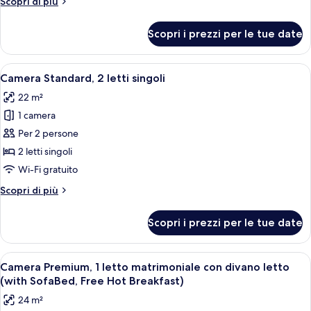
Altri
Scopri di più
matrimoniale,
dettagli
accessibile
per
Scopri i prezzi per le tue date
Camera
ai
Standard,
disabili
1
Apri
Camera d'albergo con due letti, ognun
(Free
6
letto
Camera Standard, 2 letti singoli
tutte
matrimoniale,
Hot
22 m²
accessibile
le
Breakfast)
ai
1 camera
foto
disabili
per
Per 2 persone
(Free
Camera
Hot
2 letti singoli
Breakfast)
Standard,
Wi-Fi gratuito
2
Altri
Scopri di più
letti
dettagli
singoli
per
Scopri i prezzi per le tue date
Camera
Standard,
2
Apri
Una camera d'albergo con un letto gra
6
letti
Camera Premium, 1 letto matrimoniale con divano letto
tutte
singoli
(with SofaBed, Free Hot Breakfast)
le
24 m²
foto