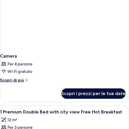
Space,
Free
Hot
Breakfast)
Camera
Per 4 persone
Wi-Fi gratuito
Altri
Scopri di più
dettagli
per
Scopri i prezzi per le tue date
Camera
Apri
Biancheria da letto ipoallergenica, un
8
1 Premium Double Bed with city view Free Hot Breakfast
tutte
12 m²
le
Per 3 persone
foto