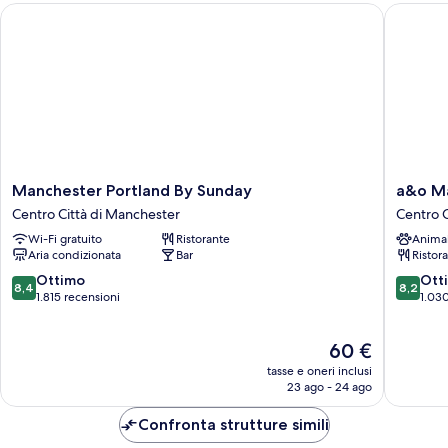
Breakfast
Manchester Portland By Sunday
a&o Manc
Free
Hot
Breakfast
Manchester
a&o
Manchester Portland By Sunday
a&o Ma
Portland
Manches
Centro Città di Manchester
Centro C
By
City
Wi-Fi gratuito
Ristorante
Anima
Sunday
Centre
Aria condizionata
Bar
Ristor
Centro
Centro
Città
Città
8.4
8.2
Ottimo
Ott
8,4
8,2
di
di
su
su
1.815 recensioni
1.030
Manchester
Manches
10,
10,
Ottimo,
Ottimo,
Il
60 €
1.815
1.030
prezzo
recensioni
recensio
tasse e oneri inclusi
attuale
23 ago - 24 ago
è
60 €
Confronta strutture simili