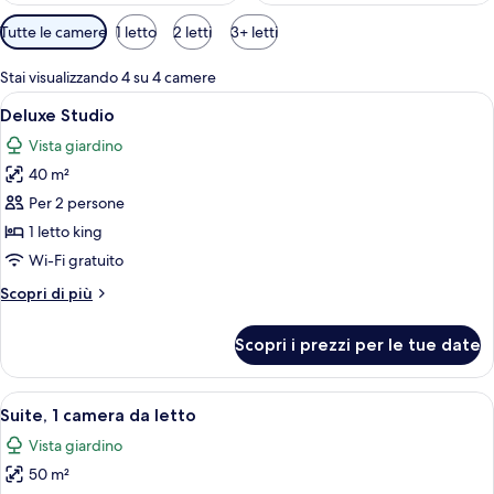
Filtri
Tutte le camere
1 letto
2 letti
3+ letti
disponibili
per
Stai visualizzando 4 su 4 camere
le
Apri
Un soggiorno moderno con un divano gr
19
Deluxe Studio
camere
tutte
Vista giardino
le
40 m²
foto
per
Per 2 persone
Deluxe
1 letto king
Studio
Wi-Fi gratuito
Altri
Scopri di più
dettagli
per
Scopri i prezzi per le tue date
Deluxe
Studio
Apri
Un soggiorno moderno con un divano gr
13
Suite, 1 camera da letto
tutte
Vista giardino
le
50 m²
foto