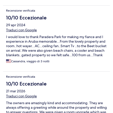
Recensione verificata
10/10 Eccezionale
29 apr 2024
Traduci con Google
I would love to thank Paradera Park for making my fiance and I
experience in Aruba memorable...From the lovely property and
room..hot wayer...AC...ceiling fan..Smart Tv ..to the Beet bucket
on arrival..We were also given beach chairs, a cooler and beach
blankets..gated property so we felt safe...100 from us...Thank
you guys at Paradera we know our go to spot now for Aruba
Cassandra, viaggio di 3 notti
Recensione verificata
10/10 Eccezionale
21 mar 2026
Traduci con Google
The owners are amazingly kind and accommodating. They are
always offering a greeting while around the property and willing
to answer questions. We were given a room upgrade which was