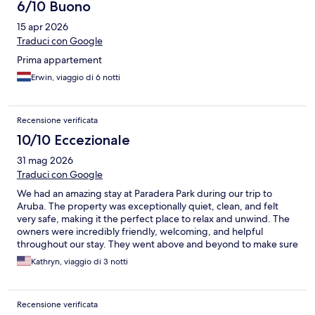
6/10 Buono
15 apr 2026
Traduci con Google
Prima appartement
Erwin, viaggio di 6 notti
Recensione verificata
10/10 Eccezionale
31 mag 2026
Traduci con Google
We had an amazing stay at Paradera Park during our trip to
Aruba. The property was exceptionally quiet, clean, and felt
very safe, making it the perfect place to relax and unwind. The
owners were incredibly friendly, welcoming, and helpful
throughout our stay. They went above and beyond to make sure
we had everything we needed and provided great
Kathryn, viaggio di 3 notti
recommendations for exploring the island. If you’re looking for a
peaceful, well-maintained place to stay away from the crowds
while still being close to everything Aruba has to offer, I highly
Recensione verificata
recommend Paradera Park. We would definitely stay here again!