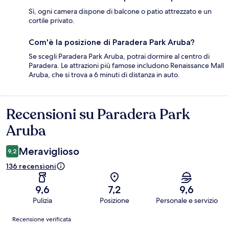
Sì, ogni camera dispone di balcone o patio attrezzato e un
cortile privato.
Com'è la posizione di Paradera Park Aruba?
Se scegli Paradera Park Aruba, potrai dormire al centro di
Paradera. Le attrazioni più famose includono Renaissance Mall
Aruba, che si trova a 6 minuti di distanza in auto.
Recensioni su Paradera Park
Recensioni
Aruba
Meraviglioso
9,2
136 recensioni
9,6
7,2
9,6
Pulizia
Posizione
Personale e servizio
Recensioni
Recensione verificata