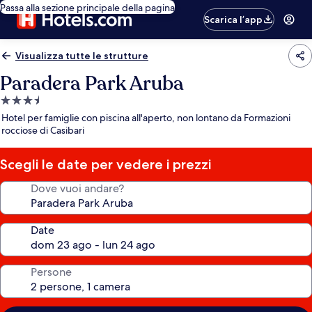
Passa alla sezione principale della pagina
Scarica l’app
Visualizza tutte le strutture
Paradera Park Aruba
Struttura
a
Hotel per famiglie con piscina all'aperto, non lontano da Formazioni
3.5
rocciose di Casibari
stelle
Scegli le date per vedere i prezzi
Dove vuoi andare?
Date
Persone