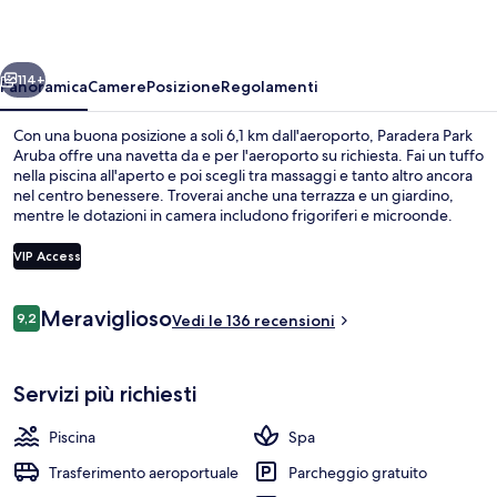
ietro
Avanti
114+
Panoramica
Camere
Posizione
Regolamenti
Con una buona posizione a soli 6,1 km dall'aeroporto, Paradera Park
Aruba offre una navetta da e per l'aeroporto su richiesta. Fai un tuffo
nella piscina all'aperto e poi scegli tra massaggi e tanto altro ancora
nel centro benessere. Troverai anche una terrazza e un giardino,
mentre le dotazioni in camera includono frigoriferi e microonde.
VIP Access
Recensioni
Meraviglioso
9,2
Parco della struttura
Vedi le 136 recensioni
9,2 su 10
Servizi più richiesti
Piscina
Spa
Trasferimento aeroportuale
Parcheggio gratuito