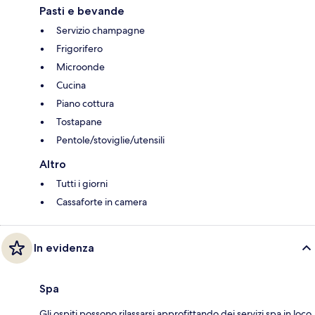
Pasti e bevande
Servizio champagne
Frigorifero
Microonde
Cucina
Piano cottura
Tostapane
Pentole/stoviglie/utensili
Altro
Tutti i giorni
Cassaforte in camera
In evidenza
Spa
Gli ospiti possono rilassarsi approfittando dei servizi spa in loco.