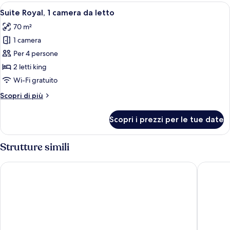
camere
Apri
Un soggiorno moderno con un divano, 
18
da
Suite Royal, 1 camera da letto
tutte
letto
70 m²
le
1 camera
foto
per
Per 4 persone
Suite
2 letti king
Royal,
Wi-Fi gratuito
1
Altri
Scopri di più
camera
dettagli
da
per
Scopri i prezzi per le tue date
Suite
letto
Royal,
1
Strutture simili
camera
da
Hotel RH Boutique Aruba
Victoria 
letto