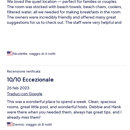
We loved the quiet location — perfect for families or couples.
The room was stocked with beach towels, beach chairs, coolers,
filtered water, all we needed for making breakfasts in the room.
The owners were incredibly friendly and offered many great
suggestions for us to check out. The staff were very helpful and
kept everything tidy and our room stocked up with essentials
and clean towels. The owners have a sweet puppy that was so
fun to interact with — made us feel right at home. We hope to
come back! Thanks for making us so feel comfortable!
Nicolette, viaggio di 6 notti
Recensione verificata
10/10 Eccezionale
26 feb 2023
Traduci con Google
This was a wonderful place to spend a week. Clean, spacious
rooms, great little pool, and wonderful hosts. Debbie and Henk
were there when you needed them, always has great tips, and I
already miss them!
Dennis, viaggio di 8 notti