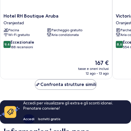
Hotel
Victoria
Hotel RH Boutique Aruba
Victori
RH
City
Oranjestad
Oranjes
Boutique
Hotel
Piscina
Parcheggio gratuito
Parche
Aruba
Oranjes
Wi-Fi gratuito
Aria condizionata
Aria c
Oranjestad
9.4
8.6
Eccezionale
Ecc
9,4
8,6
su
su
188 recensioni
554 
10,
10,
Eccezionale,
Eccellen
Il
167 €
188
554
prezzo
recensioni
recensio
tasse e oneri inclusi
attuale
12 ago - 13 ago
è
167 €
Confronta strutture simili
Accedi per visualizzare gli extra e gli sconti idonei.
Prenotare conviene!
Accedi
Iscriviti gratis