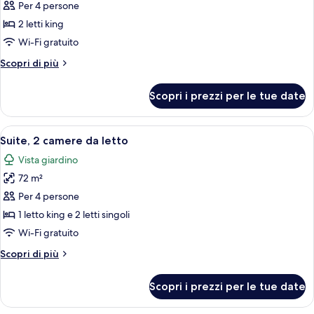
per
Per 4 persone
Suite,
2 letti king
1
Wi-Fi gratuito
camera
Altri
Scopri di più
da
dettagli
letto
per
Scopri i prezzi per le tue date
Suite,
1
camera
Apri
Un soggiorno con divano, poltrona e te
15
da
Suite, 2 camere da letto
tutte
letto
Vista giardino
le
72 m²
foto
per
Per 4 persone
Suite,
1 letto king e 2 letti singoli
2
Wi-Fi gratuito
camere
Altri
Scopri di più
da
dettagli
letto
per
Scopri i prezzi per le tue date
Suite,
2