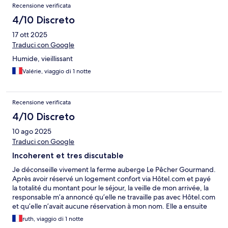
Recensione verificata
4/10 Discreto
17 ott 2025
Traduci con Google
Humide, vieillissant
Valérie, viaggio di 1 notte
Recensione verificata
4/10 Discreto
10 ago 2025
Traduci con Google
Incoherent et tres discutable
Je déconseille vivement la ferme auberge Le Pêcher Gourmand.
Après avoir réservé un logement confort via Hôtel.com et payé
la totalité du montant pour le séjour, la veille de mon arrivée, la
responsable m’a annoncé qu’elle ne travaille pas avec Hôtel.com
et qu’elle n’avait aucune réservation à mon nom. Elle a ensuite
proposé, de façon très surprenante, de me loger dans trois
ruth, viaggio di 1 notte
chalets différents à titre exceptionnel, ce qui a complètement