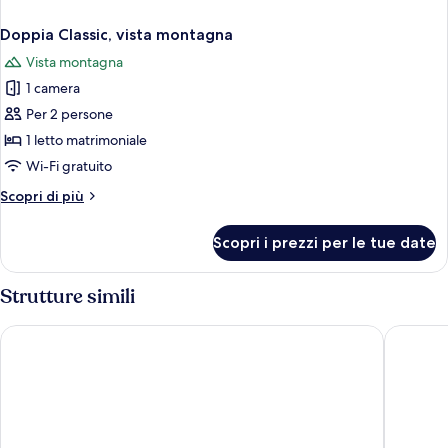
Doppia Classic, vista montagna
Vista montagna
1 camera
Per 2 persone
1 letto matrimoniale
Wi-Fi gratuito
Altri
Scopri di più
dettagli
per
Scopri i prezzi per le tue date
Doppia
Classic,
vista
Strutture simili
montagna
Les Aigrettes
Hôtel le