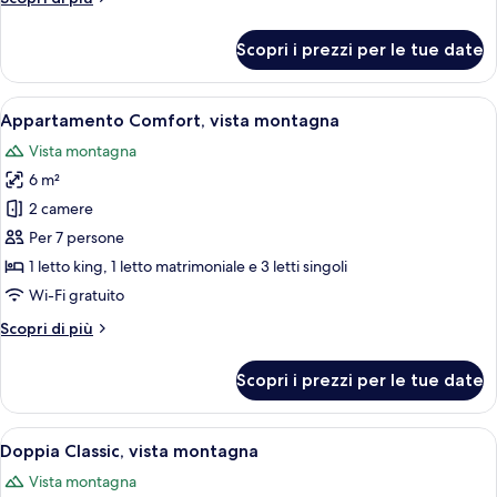
giardino
dettagli
per
Scopri i prezzi per le tue date
Chalet
Comfort,
vista
Apri
Appartamento Comfort, vista montagn
5
giardino
Appartamento Comfort, vista montagna
tutte
Vista montagna
le
6 m²
foto
per
2 camere
Appartamento
Per 7 persone
Comfort,
1 letto king, 1 letto matrimoniale e 3 letti singoli
vista
Wi-Fi gratuito
montagna
Altri
Scopri di più
dettagli
per
Scopri i prezzi per le tue date
Appartamento
Comfort,
vista
Apri
Camera d'albergo con un letto, un quadr
4
montagna
Doppia Classic, vista montagna
tutte
Vista montagna
le