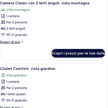
Apri
1
Camera Classic con 2 letti singoli, vista montagna
camere
tutte
Vista montagna
le
1 camera
foto
per
Per 2 persone
Camera
2 letti singoli
Classic
Wi-Fi gratuito
con
Altri
Scopri di più
2
dettagli
letti
per
Scopri i prezzi per le tue date
Camera
singoli,
Classic
vista
con
Apri
Un letto rifatto con lenzuola bianche
montagna
2
2
Chalet Comfort, vista giardino
tutte
letti
Vista giardino
singoli,
le
vista
1 camera
foto
montagna
per
Per 2 persone
Chalet
1 letto queen
Comfort,
Wi-Fi gratuito
vista
Altri
Scopri di più