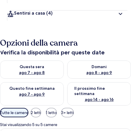
Sentirsi a casa
(4)
Opzioni della camera
Verifica la disponibilità per queste date
Verifica la disponibilità per questa sera, ago 7 - ago 8
Verifica la disponibilità per d
Questa sera
Domani
ago 7 - ago 8
ago 8 - ago 9
Verifica la disponibilità per questo fine settimana, ago 7 - ago
Verifica la disponibilità per il
Questo fine settimana
Il prossimo fine
settimana
ago 7 - ago 9
ago 14 - ago 16
Filtri
Tutte le camere
2 letti
1 letto
3+ letti
disponibili
per
Stai visualizzando 5 su 5 camere
le
Camera d'hotel con due letti, una scri