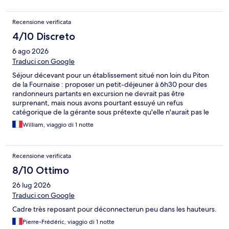
séparé ma famille, et en me demandant 80 € de supplément
par rapport au montant déjà payé en ligne. De plus, elle a reçu
Recensione verificata
un règlement de Hôtel.com qui ne correspond pas aux tarifs
initialement annoncés, ce qui montre une gestion opaque et
4/10 Discreto
douteuse. Lors de notre arrivée, elle nous a encore confirmé
6 ago 2026
avoir reçu le paiement, mais la situation est totalement
incohérente et peu sérieuse. Je déconseille fortement cet
Traduci con Google
établissement, qui pratique des méthodes discutables et qui
Séjour décevant pour un établissement situé non loin du Piton
semble avoir du mal a gerer des reservation en ligne .
de la Fournaise : proposer un petit-déjeuner à 6h30 pour des
randonneurs partants en excursion ne devrait pas être
surprenant, mais nous avons pourtant essuyé un refus
catégorique de la gérante sous prétexte qu'elle n'aurait pas le
temps (il était 17h lors de l'appel et il est inclus !), accompagné
William, viaggio di 1 notte
d'échanges téléphoniques peu professionnels. La propreté de
la chambre laisse également à désirer (literie et serviettes à
revoir), et l'agencement est très particulier avec des toilettes
Recensione verificata
situées à seulement un mètre cinquante du lit. Un hébergement
qui manque cruellement de sens de l'accueil et mériterait plus
8/10 Ottimo
de professionnalisme (surtout au prix affiché)
26 lug 2026
Traduci con Google
Cadre très reposant pour déconnecterun peu dans les hauteurs.
Pierre-Frédéric, viaggio di 1 notte