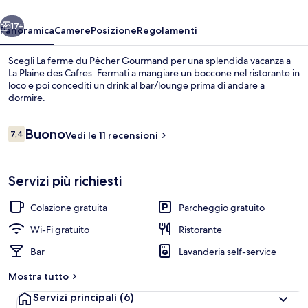
Gourmand
ietro
Avanti
17+
Panoramica
Camere
Posizione
Regolamenti
Scegli La ferme du Pêcher Gourmand per una splendida vacanza a
La Plaine des Cafres. Fermati a mangiare un boccone nel ristorante in
loco e poi concediti un drink al bar/lounge prima di andare a
dormire.
Recensioni
Buono
7,4
Vedi le 11 recensioni
7,4 su 10
Terrazza/patio
Servizi più richiesti
Colazione gratuita
Parcheggio gratuito
Wi-Fi gratuito
Ristorante
Bar
Lavanderia self-service
Mostra tutto
Servizi principali
(6)