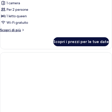
1 camera
foto
per
Per 2 persone
Doppia
1 letto queen
Classic,
Wi-Fi gratuito
vista
Altri
Scopri di più
montagna
dettagli
per
Scopri i prezzi per le tue date
Doppia
Classic,
vista
montagna