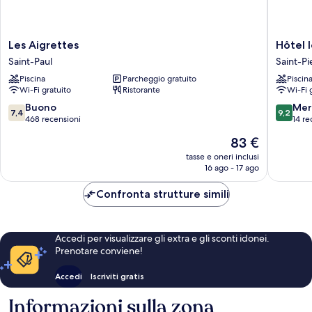
Les
Hôtel
Les Aigrettes
Hôtel 
Aigrettes
le
Saint-Paul
Saint-Pi
Saint-
Soleil
Piscina
Parcheggio gratuito
Piscin
Paul
Couchan
Wi-Fi gratuito
Ristorante
Wi-Fi 
Saint-
Pierre
7.4
9.2
Buono
Mer
7,4
9,2
su
su
468 recensioni
14 re
10,
10,
Il
83 €
Buono,
Meravigl
prezzo
468
14
tasse e oneri inclusi
attuale
16 ago - 17 ago
recensioni
recensio
è
83 €
Confronta strutture simili
Accedi per visualizzare gli extra e gli sconti idonei.
Prenotare conviene!
Accedi
Iscriviti gratis
Informazioni sulla zona