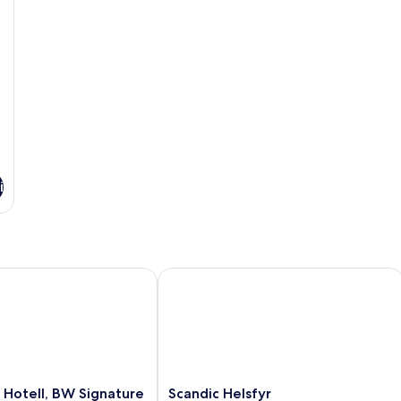
i
tell, BW Signature Collection
Scandic Helsfyr
Scandic
 Hotell, BW Signature
Scandic Helsfyr