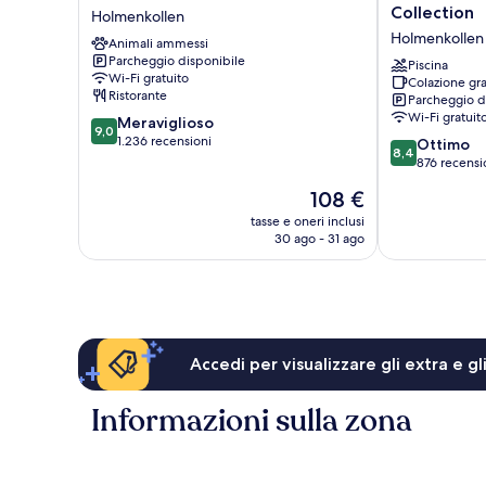
Holmenkollen
Hotell,
Collection
Holmenkollen
Park
BW
Holmenkollen
Animali ammessi
Holmenkollen
Signature
Parcheggio disponibile
Collection
Piscina
Wi-Fi gratuito
Colazione gra
Holmenkollen
Ristorante
Parcheggio d
Wi-Fi gratuit
9.0
Meraviglioso
9,0
su
1.236 recensioni
8.4
Ottimo
8,4
10,
su
876 recensi
Meraviglioso,
10,
Il
108 €
1.236
Ottimo,
prezzo
recensioni
876
tasse e oneri inclusi
attuale
30 ago - 31 ago
recensioni
è
108 €
Accedi per visualizzare gli extra e g
Informazioni sulla zona