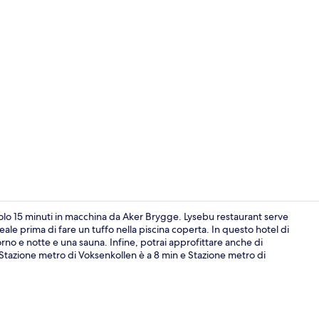
Camera Super
 solo 15 minuti in macchina da Aker Brygge. Lysebu restaurant serve
deale prima di fare un tuffo nella piscina coperta. In questo hotel di
rno e notte e una sauna. Infine, potrai approfittare anche di
Servizio di c
: Stazione metro di Voksenkollen è a 8 min e Stazione metro di