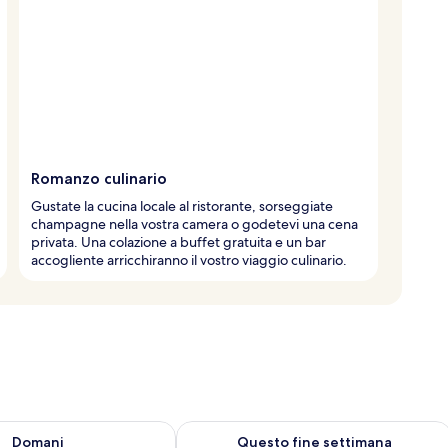
Romanzo culinario
Gustate la cucina locale al ristorante, sorseggiate
champagne nella vostra camera o godetevi una cena
privata. Una colazione a buffet gratuita e un bar
accogliente arricchiranno il vostro viaggio culinario.
 8
sponibilità per domani, ago 8 - ago 9
Verifica la disponibilità per questo fi
Domani
Questo fine settimana