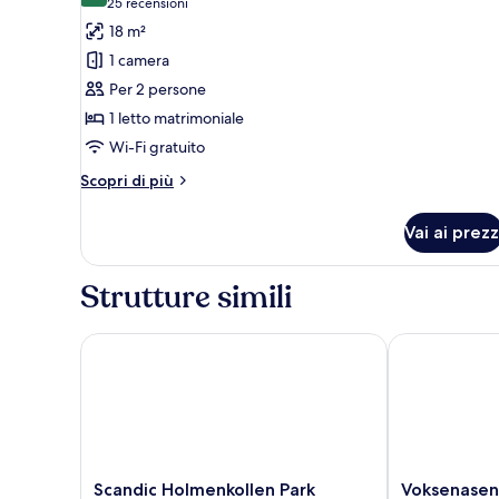
(25
25 recensioni
foto
recensioni)
18 m²
per
1 camera
Doppia
Per 2 persone
Standard
1 letto matrimoniale
Wi-Fi gratuito
Altri
Scopri di più
dettagli
per
Vai ai prezz
Doppia
Standard
Strutture simili
Scandic Holmenkollen Park
Voksenasen Ho
Scandic
Voksenasen
Scandic Holmenkollen Park
Voksenasen