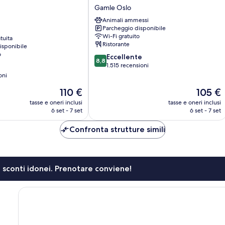
Helsfyr
Gamle Oslo
Gamle
Animali ammessi
Oslo
Parcheggio disponibile
Wi-Fi gratuito
tuita
Ristorante
isponibile
o
8.8
Eccellente
8,8
su
1.515 recensioni
10,
oni
Eccellente,
Il
Il
110 €
105 €
1.515
prezzo
prezzo
recensioni
tasse e oneri inclusi
tasse e oneri inclusi
attuale
attuale
6 set - 7 set
6 set - 7 set
è
è
110 €
105 €
Confronta strutture simili
li sconti idonei. Prenotare conviene!