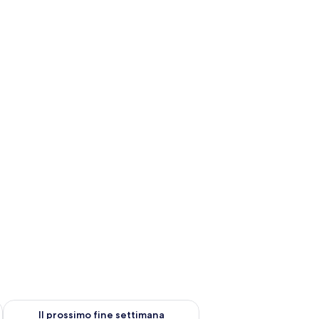
ne settimana, ago 7 - ago 9
Verifica la disponibilità per il prossimo fine settimana, ago 14 
Il prossimo fine settimana