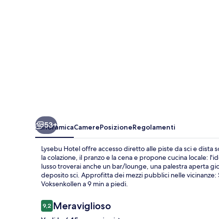
53+
Panoramica
Camere
Posizione
Regolamenti
Lysebu Hotel offre accesso diretto alle piste da sci e dista
la colazione, il pranzo e la cena e propone cucina locale: l'i
lusso troverai anche un bar/lounge, una palestra aperta gio
deposito sci. Approfitta dei mezzi pubblici nelle vicinanze
Voksenkollen a 9 min a piedi.
Recensioni
Meraviglioso
9,2
9,2 su 10