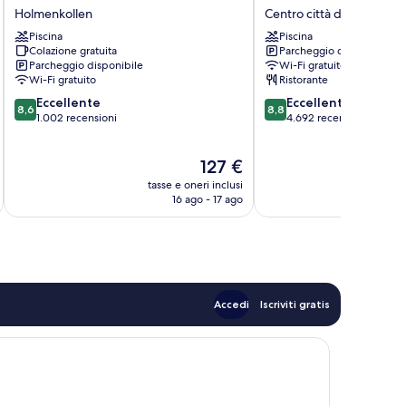
Moria
Blu
Holmenkollen
Centro città di Oslo
Hotell
Plaza
Piscina
Piscina
Holmenkollen
Hotel,
Colazione gratuita
Parcheggio disponibile
Oslo
Parcheggio disponibile
Wi-Fi gratuito
Centro
Wi-Fi gratuito
Ristorante
città
8.6
8.8
Eccellente
Eccellente
di
8,6
8,8
su
su
1.002 recensioni
4.692 recensioni
Oslo
10,
10,
Eccellente,
Eccellente,
Il
127 €
1.002
4.692
prezzo
recensioni
recensioni
tasse e oneri inclusi
t
attuale
16 ago - 17 ago
è
127 €
Accedi
Iscriviti gratis