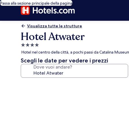
Passa alla sezione principale della pagina
Visualizza tutte le strutture
Hotel Atwater
Struttura
a
Hotel nel centro della città, a pochi passi da Catalina Museum
4.0
Scegli le date per vedere i prezzi
stelle
Dove vuoi andare?
Galleria
fotografica
per
Hotel
Atwater