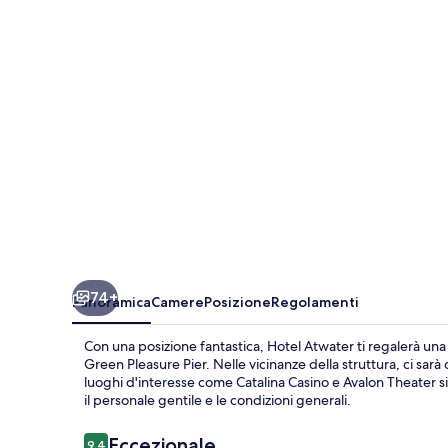
74+
Panoramica
Camere
Posizione
Regolamenti
Con una posizione fantastica, Hotel Atwater ti regalerà una
Green Pleasure Pier. Nelle vicinanze della struttura, ci sarà
luoghi d'interesse come Catalina Casino e Avalon Theater si 
il personale gentile e le condizioni generali.
Recensioni
Eccezionale
9,4