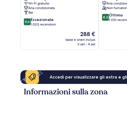
Wi-Fi gratuito
Aria condizio
Aria condizionata
Non fumatori
Bar
8.2
Ottimo
8,2
9.6
Eccezionale
su
1.010 recen
9,6
su
1.003 recensioni
10,
10,
Ottimo,
Il
288 €
Eccezionale,
1.010
prezzo
1.003
tasse e oneri inclusi
recensioni
attuale
3 set - 4 set
recensioni
è
288 €
Accedi per visualizzare gli extra e g
Informazioni sulla zona