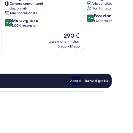
Camere comunicanti
Aria condizionata
Avalon
disponibili
Non fumatori
Aria condizionata
9.4
Eccezionale
9,4
9.2
Meraviglioso
su
1.009 recensioni
9,2
su
1.004 recensioni
10,
10,
Eccezionale,
Il
290 €
Meraviglioso,
1.009
prezzo
1.004
tasse e oneri inclusi
t
recensioni
attuale
16 ago - 17 ago
recensioni
è
290 €
Accedi
Iscriviti gratis