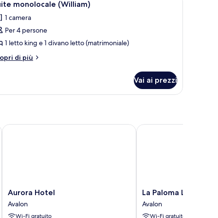
6
ite monolocale (William)
utte
1 camera
Per 4 persone
oto
er
1 letto king e 1 divano letto (matrimoniale)
uite
tri
opri di più
onolocale
ttagli
r
William)
Vai ai prezzi
ite
nolocale
illiam)
Aurora Hotel
La Paloma Las Flores
Aurora
La
Aurora Hotel
La Paloma Las Flores
Hotel
Paloma
Avalon
Avalon
Avalon
Las
Wi-Fi gratuito
Wi-Fi gratuito
Flores