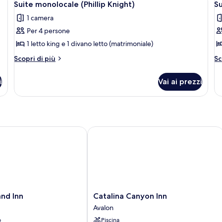
4
Suite monolocale (Phillip Knight)
Su
tutte
t
1 camera
le
le
Per 4 persone
foto
f
per
p
1 letto king e 1 divano letto (matrimoniale)
Suite
S
Altri
Al
Scopri di più
Sc
monolocale
m
dettagli
de
per
pe
(Phillip
(
i
Vai ai prezzi
Suite
Su
Knight)
monolocale
mo
(Phillip
(W
Knight)
d Inn
Catalina Canyon Inn
Catalina
and Inn
Catalina Canyon Inn
Canyon
Avalon
Inn
o
Piscina
Avalon