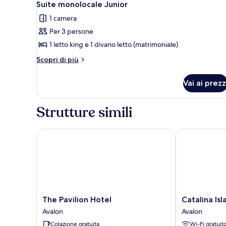
3
king
Suite monolocale Junior
tutte
(Avalon)
1 camera
le
Per 3 persone
foto
per
1 letto king e 1 divano letto (matrimoniale)
Suite
Altri
Scopri di più
monolocale
dettagli
per
Junior
Vai ai prezz
Suite
monolocale
Junior
Strutture simili
The Pavilion Hotel
Catalina Islan
The
Catalina
The Pavilion Hotel
Catalina Isl
Pavilion
Island
Avalon
Avalon
Hotel
Inn
Colazione gratuita
Wi-Fi gratuit
Avalon
Avalon