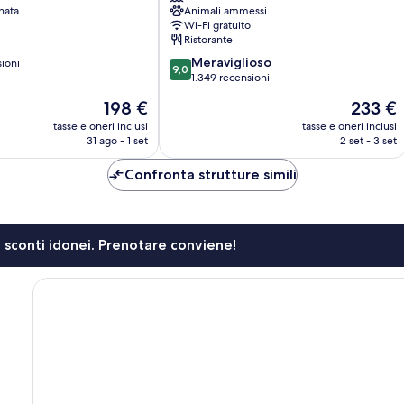
nata
Animali ammessi
Wi-Fi gratuito
Ristorante
9.0
Meraviglioso
sioni
9,0
su
1.349 recensioni
10,
Il
Il
198 €
233 €
Meraviglioso,
prezzo
prezzo
1.349
tasse e oneri inclusi
tasse e oneri inclusi
attuale
attuale
31 ago - 1 set
2 set - 3 set
recensioni
è
è
198 €
233 €
Confronta strutture simili
li sconti idonei. Prenotare conviene!