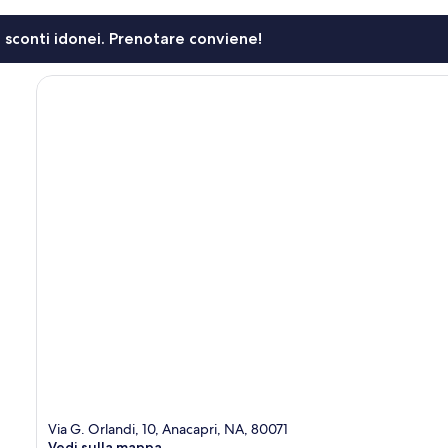
li sconti idonei. Prenotare conviene!
Via G. Orlandi, 10, Anacapri, NA, 80071
Vedi sulla mappa