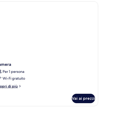
à su un balcone.
amera
Per 1 persona
Wi-Fi gratuito
tri
opri di più
ttagli
r
Vai ai prezzi
amera