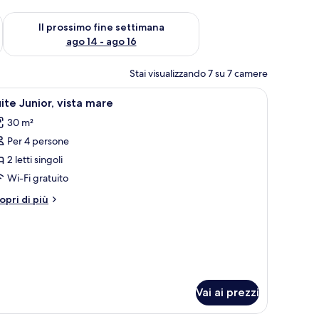
ne settimana, ago 7 - ago 9
Verifica la disponibilità per il prossimo fine settimana, ago 14 
Il prossimo fine settimana
ago 14 - ago 16
Stai visualizzando 7 su 7 camere
 sedia e un balcone con tavolo e sedie.
pri
Un letto rifatto con cura, con copripiumino dec
8
ite Junior, vista mare
utte
30 m²
Per 4 persone
oto
er
2 letti singoli
uite
Wi-Fi gratuito
unior,
tri
opri di più
sta
ttagli
are
r
ite
nior,
sta
are
Vai ai prezzi