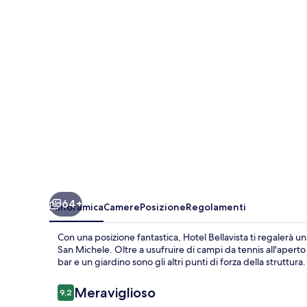
64+
Panoramica
Camere
Posizione
Regolamenti
Con una posizione fantastica, Hotel Bellavista ti regalerà u
San Michele. Oltre a usufruire di campi da tennis all'aperto
bar e un giardino sono gli altri punti di forza della struttura
Recensioni
Meraviglioso
9,2
9,2 su 10