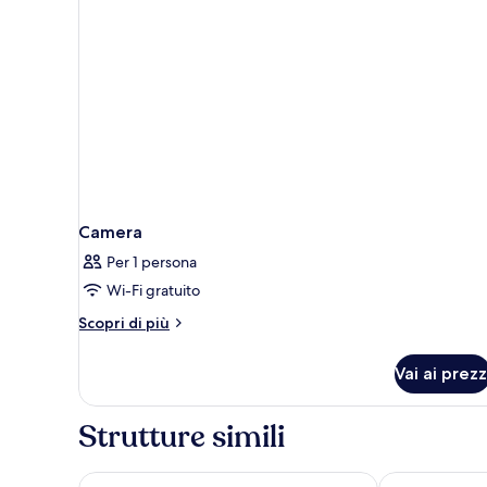
Camera
Per 1 persona
Wi-Fi gratuito
Altri
Scopri di più
dettagli
per
Vai ai prezz
Camera
Strutture simili
Villa Ceselle
Hotel San Mi