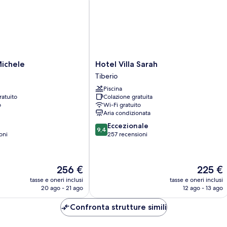
Hotel
Michele
Hotel Villa Sarah
Villa
Tiberio
Sarah
Piscina
Tiberio
ratuito
Colazione gratuita
o
Wi-Fi gratuito
Aria condizionata
9.4
Eccezionale
9,4
su
oni
257 recensioni
10,
Eccezionale,
257
Il
Il
256 €
225 €
recensioni
prezzo
prezzo
tasse e oneri inclusi
tasse e oneri inclusi
attuale
attuale
20 ago - 21 ago
12 ago - 13 ago
è
è
256 €
225 €
Confronta strutture simili