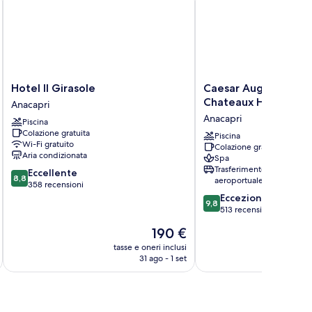
Hotel
Caesar
Hotel Il Girasole
Caesar Augustus, Rel
Il
Augustus,
Chateaux Hotel
Anacapri
Girasole
Relais
Anacapri
Piscina
Anacapri
&
Colazione gratuita
Chateaux
Piscina
Wi-Fi gratuito
Colazione gratuita
Hotel
Aria condizionata
Spa
Anacapri
Trasferimento
8.8
Eccellente
8,8
aeroportuale
su
358 recensioni
10,
9.8
Eccezionale
9,8
Eccellente,
su
513 recensioni
358
10,
Il
190 €
recensioni
Eccezionale,
prezzo
513
tasse e oneri inclusi
t
attuale
31 ago - 1 set
recensioni
è
190 €