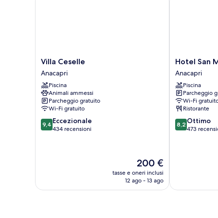
Villa
Hotel
Villa Ceselle
Hotel San 
Ceselle
San
Anacapri
Anacapri
Anacapri
Michele
Piscina
Piscina
Anacapri
Animali ammessi
Parcheggio g
Parcheggio gratuito
Wi-Fi gratuit
Wi-Fi gratuito
Ristorante
9.4
8.2
Eccezionale
Ottimo
9,4
8,2
su
su
434 recensioni
473 recensi
10,
10,
Eccezionale,
Ottimo,
434
473
Il
200 €
recensioni
recensioni
prezzo
tasse e oneri inclusi
attuale
12 ago - 13 ago
è
200 €