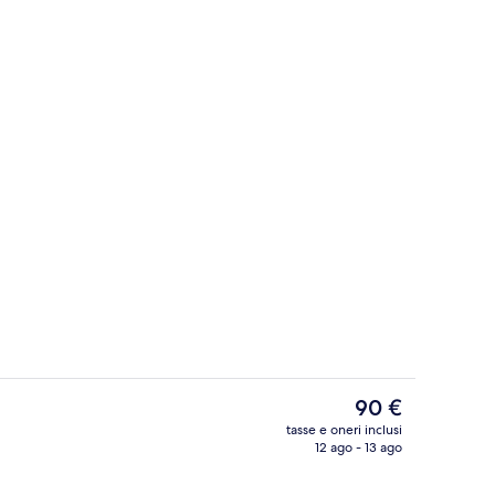
 Superior, balcone, vista giardino | Cucina privata
Appartamento Superior, balcone, vista
Il
90 €
prezzo
tasse e oneri inclusi
attuale
12 ago - 13 ago
Interni
è
90 €