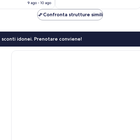
attuale
9 ago - 10 ago
è
108 €
Confronta strutture simili
li sconti idonei. Prenotare conviene!