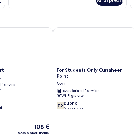
i
Vai ai prezzi
Camera
C
Economy
De
For Students Only Curraheen Point
For
rt
For Students Only Curraheen
Students
Point
d
Only
Cork
lf-service
Curraheen
o
Point
Lavanderia self-service
Wi-Fi gratuito
Cork
7.0
Buono
7,0
ni
su
6 recensioni
10,
Buono,
6
Il
108 €
recensioni
prezzo
tasse e oneri inclusi