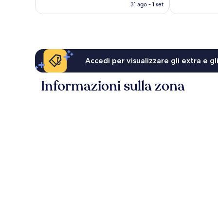
attuale
31 ago - 1 set
recensioni
è
133 €
Accedi per visualizzare gli extra e g
Informazioni sulla zona