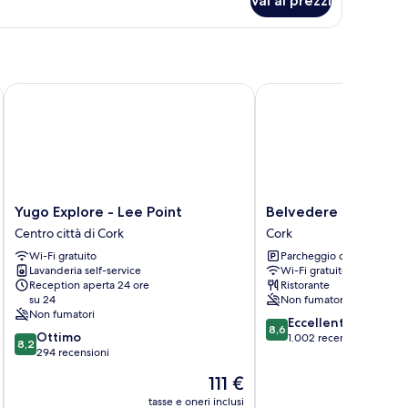
Vai ai prezzi
amera
luxe
Yugo Explore - Lee Point
Belvedere Lodge
Yugo
Belvedere
Yugo Explore - Lee Point
Belvedere Lodge
Explore
Lodge
Centro città di Cork
Cork
-
Cork
Wi-Fi gratuito
Parcheggio disponibile
Lee
Lavanderia self-service
Wi-Fi gratuito
Point
Reception aperta 24 ore
Ristorante
Centro
su 24
Non fumatori
città
Non fumatori
8.6
Eccellente
di
8,6
8.2
Ottimo
su
1.002 recensioni
Cork
8,2
su
294 recensioni
10,
10,
Eccellente,
Il
111 €
Ottimo,
1.002
prezzo
294
tasse e oneri inclusi
t
recensioni