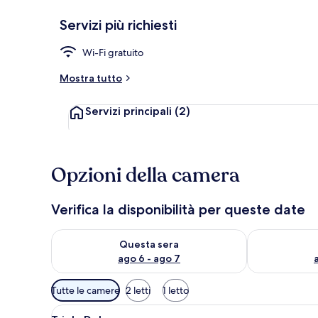
Servizi più richiesti
Wi-Fi gratuito
Tripla Comfor
Mostra tutto
Servizi principali
(2)
Opzioni della camera
Verifica la disponibilità per queste date
Verifica la disponibilità per questa sera, ago 6 - ago
Verifica la di
Questa sera
ago 6 - ago 7
Filtri
Tutte le camere
2 letti
1 letto
disponibili
Apri
Tripla Deluxe | Wi-Fi gratuito
per
2