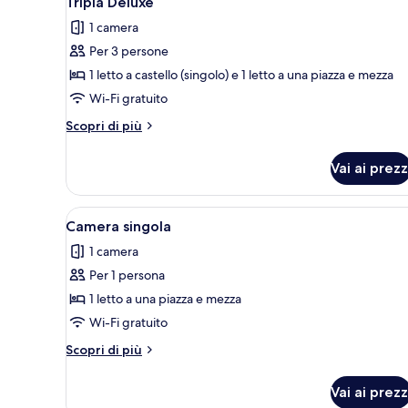
Tripla Deluxe
tutte
le
1 camera
le
camere
Per 3 persone
foto
per
1 letto a castello (singolo) e 1 letto a una piazza e mezza
Tripla
Wi-Fi gratuito
Deluxe
Altri
Scopri di più
dettagli
per
Vai ai prezz
Tripla
Deluxe
Apri
Camera singola | Wi-Fi gratuit
1
Camera singola
tutte
1 camera
le
Per 1 persona
foto
per
1 letto a una piazza e mezza
Camera
Wi-Fi gratuito
singola
Altri
Scopri di più
dettagli
per
Vai ai prezz
Camera