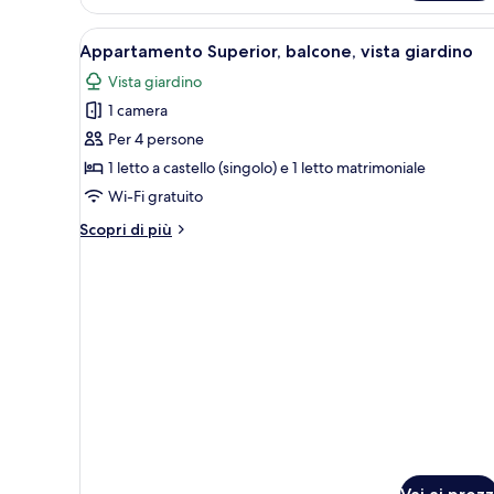
singola
Apri
Appartamento Superior, balcone
11
Appartamento Superior, balcone, vista giardino
tutte
Vista giardino
le
1 camera
foto
per
Per 4 persone
Appartamento
1 letto a castello (singolo) e 1 letto matrimoniale
Superior,
Wi-Fi gratuito
balcone,
Altri
Scopri di più
vista
dettagli
giardino
per
Appartamento
Superior,
balcone,
vista
giardino