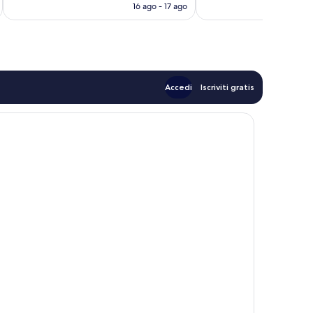
attuale
16 ago - 17 ago
recensioni
è
111 €
Accedi
Iscriviti gratis