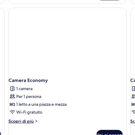
familiare
E
si
co
, vista giardino | Cucina privata
2
le
si
Camera Economy
C
1 camera
Per 1 persona
1 letto a una piazza e mezza
Wi-Fi gratuito
Altri
Al
Scopri di più
Sc
dettagli
de
per
pe