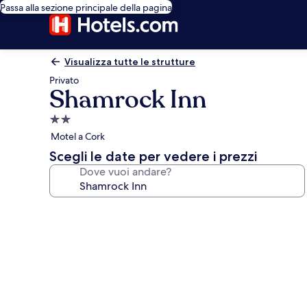
Passa alla sezione principale della pagina
Visualizza tutte le strutture
Privato
Shamrock Inn
Struttura
a
Motel a Cork
2.0
Scegli le date per vedere i prezzi
stelle
Dove vuoi andare?
Galleria
fotografica
per
Shamrock
Inn