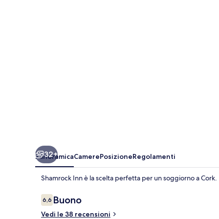
32+
Panoramica
Camere
Posizione
Regolamenti
Shamrock Inn è la scelta perfetta per un soggiorno a Cork.
Recensioni
Buono
6,6
6,6 su 10
Vedi le 38 recensioni