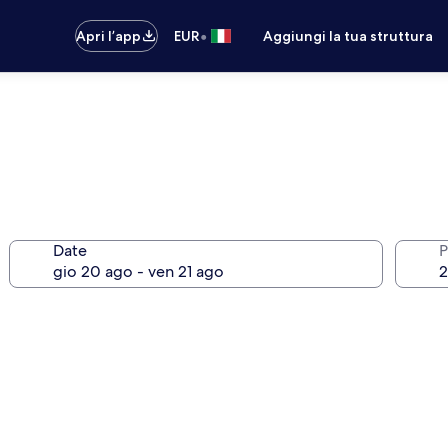
•
Apri l’app
EUR
Aggiungi la tua struttura
Date
P