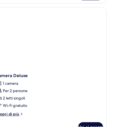
conomy
ngoli
n
tti
ngoli
amera Deluxe
1 camera
Per 2 persone
2 letti singoli
Wi-Fi gratuito
tri
opri di più
ttagli
r