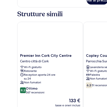
Vai ai prezz
Strutture simili
Premier Inn Cork City Centre
Copley Court
Premier
Copley
Premier Inn Cork City Centre
Copley Cou
Inn
Court
Centro città di Cork
Parrocchia Su
Cork
Parrocchia
Wi-Fi gratuito
Lavanderia se
City
Sud
Ristorante
Wi-Fi gratuit
Centre
Reception aperta 24 ore
Palestra
Centro
su 24
Non fumatori
città
Non fumatori
6.2
di
6,2
51 recensio
8.2
Ottimo
su
Cork
8,2
su
367 recensioni
10,
10,
51
Il
133 €
Ottimo,
recensioni
prezzo
367
tasse e oneri inclusi