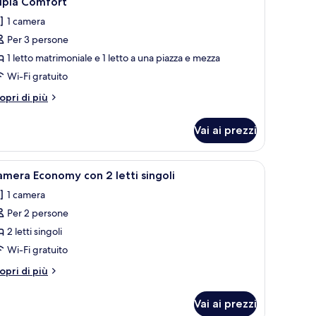
ipla Comfort
utte
1 camera
Per 3 persone
oto
er
1 letto matrimoniale e 1 letto a una piazza e mezza
ipla
Wi-Fi gratuito
omfort
tri
opri di più
ttagli
r
Vai ai prezzi
ipla
mfort
pri
Camera Economy con 2 letti singoli | Wi-Fi gr
2
mera Economy con 2 letti singoli
utte
1 camera
Per 2 persone
oto
er
2 letti singoli
amera
Wi-Fi gratuito
conomy
tri
opri di più
on
ttagli
r
Vai ai prezzi
amera
tti