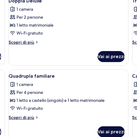
Doppia Deluxe
Tr
tutte
t
1 camera
le
le
Per 2 persone
foto
f
per
p
1 letto matrimoniale
Doppia
Tr
Wi-Fi gratuito
Deluxe
C
Altri
Al
Scopri di più
Sc
dettagli
de
per
pe
i
Vai ai prezzi
Doppia
Tr
Deluxe
Co
o
Apri
Quadrupla familiare | Wi-Fi gratuito
A
5
Quadrupla familiare
Ca
tutte
t
1 camera
le
le
Per 4 persone
foto
f
per
p
1 letto a castello (singolo) e 1 letto matrimoniale
Quadrupla
C
Wi-Fi gratuito
familiare
E
Altri
Al
Scopri di più
Sc
c
dettagli
de
per
2
pe
i
Vai ai prezzi
Quadrupla
C
le