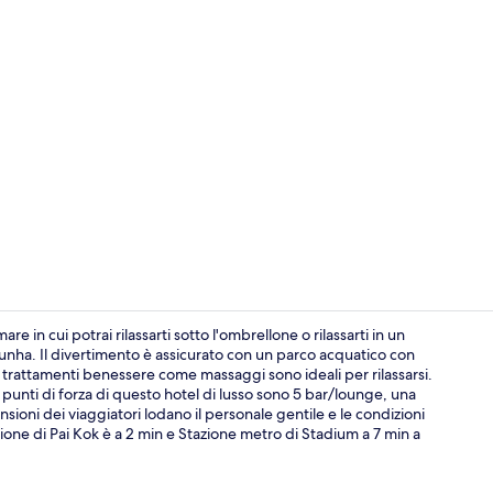
Massaggi
e in cui potrai rilassarti sotto l'ombrellone o rilassarti in un
Cunha. Il divertimento è assicurato con un parco acquatico con
e trattamenti benessere come massaggi sono ideali per rilassarsi.
20 ristoranti
tri punti di forza di questo hotel di lusso sono 5 bar/lounge, una
nsioni dei viaggiatori lodano il personale gentile e le condizioni
zione di Pai Kok è a 2 min e Stazione metro di Stadium a 7 min a