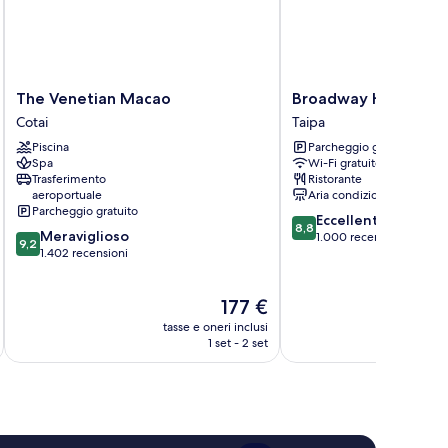
The
Broadway
The Venetian Macao
Broadway Hotel
Venetian
Hotel
Cotai
Taipa
Macao
Taipa
Piscina
Parcheggio gratuito
Cotai
Spa
Wi-Fi gratuito
Trasferimento
Ristorante
aeroportuale
Aria condizionata
Parcheggio gratuito
8.8
Eccellente
8,8
9.2
Meraviglioso
su
1.000 recensioni
9,2
su
1.402 recensioni
10,
10,
Eccellente,
Meraviglioso,
1.000
Il
177 €
1.402
recensioni
prezzo
recensioni
tasse e oneri inclusi
attuale
1 set - 2 set
è
177 €