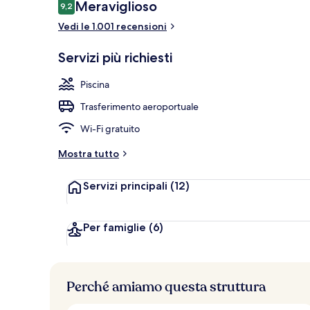
Recensioni
Meraviglioso
9,2
9,2 su 10
Esterni
Vedi le 1.001 recensioni
Servizi più richiesti
Piscina
Trasferimento aeroportuale
Wi-Fi gratuito
Mostra tutto
Servizi principali
(12)
Per famiglie
(6)
Perché amiamo questa struttura