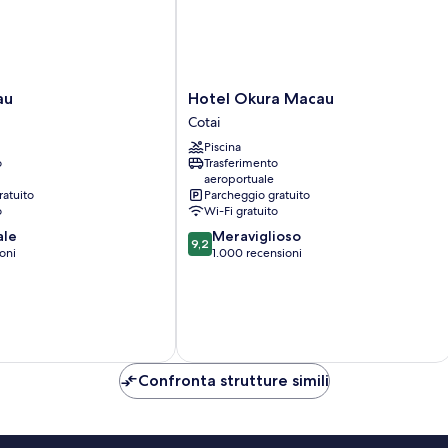
Hotel
au
Hotel Okura Macau
Okura
Cotai
Macau
Piscina
Cotai
o
Trasferimento
aeroportuale
ratuito
Parcheggio gratuito
o
Wi-Fi gratuito
9.2
ale
Meraviglioso
9,2
su
oni
1.000 recensioni
10,
Meraviglioso,
1.000
recensioni
Confronta strutture simili