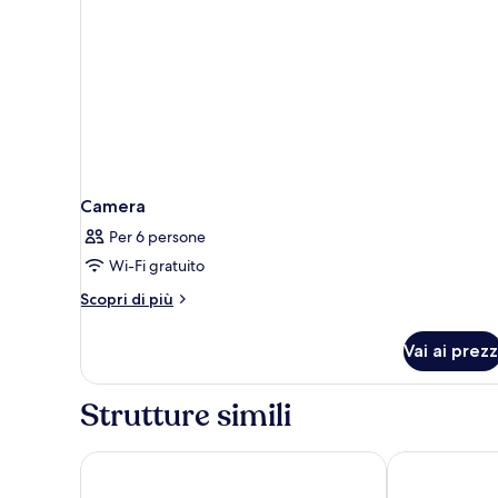
Camera
Per 6 persone
Wi-Fi gratuito
Altri
Scopri di più
dettagli
per
Vai ai prezz
Camera
Strutture simili
The Parisian Macao
Andaz Macau