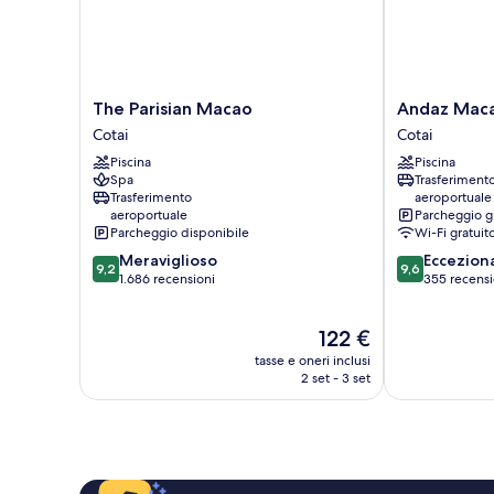
The
Andaz
The Parisian Macao
Andaz Mac
Parisian
Macau
Cotai
Cotai
Macao
Cotai
Piscina
Piscina
Cotai
Spa
Trasferiment
Trasferimento
aeroportuale
aeroportuale
Parcheggio g
Parcheggio disponibile
Wi-Fi gratuit
9.2
9.6
Meraviglioso
Eccezion
9,2
9,6
su
su
1.686 recensioni
355 recensi
10,
10,
Meraviglioso,
Eccezionale,
Il
122 €
1.686
355
prezzo
recensioni
recensioni
tasse e oneri inclusi
attuale
2 set - 3 set
è
122 €