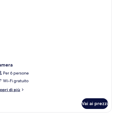
sort
alaxy)
amera
Per 6 persone
Wi-Fi gratuito
tri
opri di più
ttagli
r
Vai ai prezzi
amera