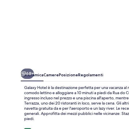
68+
Panoramica
Camere
Posizione
Regolamenti
Galaxy Hotel è la destinazione perfetta per una vacanza al mar
comodo lettino e alloggiare a 10 minuti a piedi da Rua do 
ingresso incluso nel prezzo e una piscina all'aperto, mentr
Terrazza, uno dei 20 ristoranti in loco, serve la cena. Gli al
navetta gratuita da e per l'aeroporto e un lazy river. Le rece
generali. Approfitta dei mezzi pubblici nelle vicinanze: Sta
piedi.