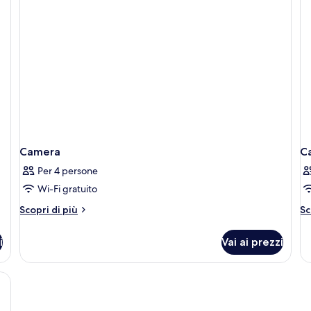
re
singoli,
(G
vista
città
(Galaxy)
Camera
C
Per 4 persone
Wi-Fi gratuito
Altri
Al
Scopri di più
Sc
dettagli
de
per
pe
i
Vai ai prezzi
Camera
C