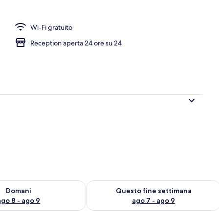
Wi-Fi gratuito
Reception aperta 24 ore su 24
 8
sponibilità per domani, ago 8 - ago 9
Verifica la disponibilità per questo fi
Domani
Questo fine settimana
ago 8 - ago 9
ago 7 - ago 9