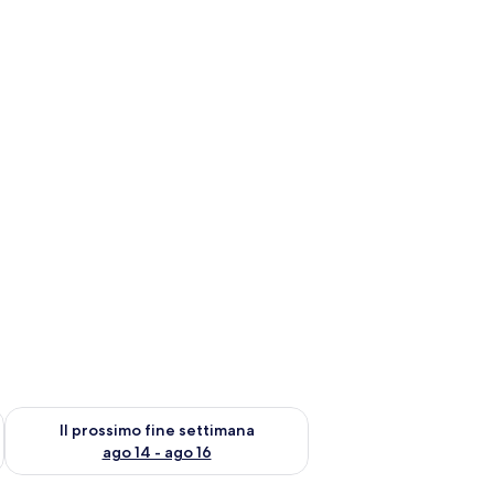
ne settimana, ago 7 - ago 9
Verifica la disponibilità per il prossimo fine settimana, ago 14 
Il prossimo fine settimana
ago 14 - ago 16