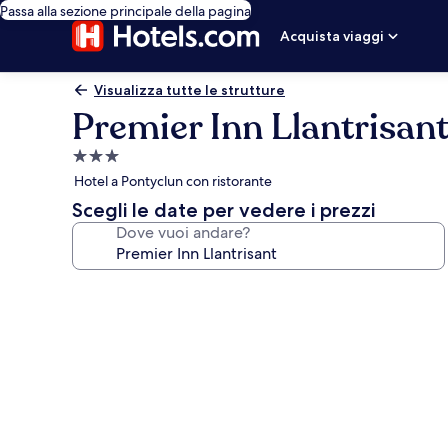
Passa alla sezione principale della pagina
Acquista viaggi
Visualizza tutte le strutture
Premier Inn Llantrisan
Struttura
a
Hotel a Pontyclun con ristorante
3.0
Scegli le date per vedere i prezzi
stelle
Dove vuoi andare?
Galleria
fotografica
per
Premier
Inn
Llantrisant