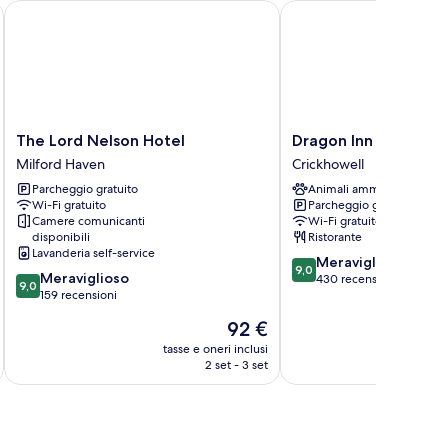
The Lord Nelson Hotel
Dragon Inn Crickhowel
The
Dragon
The Lord Nelson Hotel
Dragon Inn Crickhow
Lord
Inn
Milford Haven
Crickhowell
Nelson
Crickhowell
Parcheggio gratuito
Animali ammessi
Hotel
Crickhowell
Wi-Fi gratuito
Parcheggio gratuito
Milford
Camere comunicanti
Wi-Fi gratuito
Haven
disponibili
Ristorante
Lavanderia self-service
9.0
Meraviglioso
9,0
9.0
Meraviglioso
su
430 recensioni
9,0
su
159 recensioni
10,
10,
Meraviglioso,
Il
92 €
Meraviglioso,
430
prezzo
159
tasse e oneri inclusi
t
recensioni
attuale
2 set - 3 set
recensioni
è
92 €