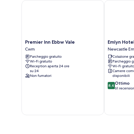
Premier Inn Ebbw Vale
Emlyn Hotel
Premier
Emlyn
Premier Inn Ebbw Vale
Emlyn Hote
Inn
Hotel
Cwm
Newcastle Em
Ebbw
Newcastle
Parcheggio gratuito
Colazione gra
Vale
Emlyn
Wi-Fi gratuito
Parcheggio g
Cwm
Reception aperta 24 ore
Wi-Fi gratuit
su 24
Camere comu
Non fumatori
disponibili
8.4
Ottimo
8,4
su
61 recensio
10,
Ottimo,
61
recensioni