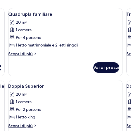
Apri
Quadrupla familiare | Lenzuola
A
5
Quadrupla familiare
Tr
tutte
t
20 m²
le
le
1 camera
foto
f
per
p
Per 4 persone
Quadrupla
Tr
1 letto matrimoniale e 2 letti singoli
familiare
f
Altri
Al
Scopri di più
Sc
dettagli
de
per
pe
i
Vai ai prezzi
Quadrupla
Tr
familiare
fa
Apri
Doppia Superior | Lenzuola
A
6
lle
Doppia Superior
Do
tutte
t
20 m²
le
le
1 camera
foto
f
per
p
Per 2 persone
Doppia
D
1 letto king
Superior
S
Altri
Al
Scopri di più
Sc
d
dettagli
de