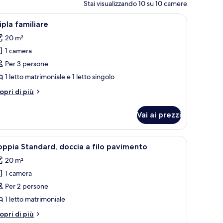
Stai visualizzando 10 su 10 camere
pri
Tripla familiare | Lenzuola
5
ipla familiare
utte
20 m²
1 camera
oto
er
Per 3 persone
ipla
1 letto matrimoniale e 1 letto singolo
amiliare
tri
opri di più
ttagli
r
Vai ai prezzi
ipla
miliare
pri
Lenzuola
6
ppia Standard, doccia a filo pavimento
utte
20 m²
1 camera
oto
er
Per 2 persone
oppia
1 letto matrimoniale
tandard,
tri
opri di più
occia
ttagli