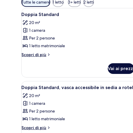
Filtri
Tutte le camere
1 letto
3+ letti
2 letti
disponibili
Apri
Doppia Standard | Lenzuola
per
5
Doppia Standard
tutte
le
20 m²
le
camere
1 camera
foto
per
Per 2 persone
Doppia
1 letto matrimoniale
Standard
Altri
Scopri di più
dettagli
per
Vai ai prezz
Doppia
Standard
Apri
Lenzuola
6
Doppia Standard, vasca accessibile in sedia a rote
tutte
20 m²
le
1 camera
foto
per
Per 2 persone
Doppia
1 letto matrimoniale
Standard,
Altri
Scopri di più
vasca
dettagli