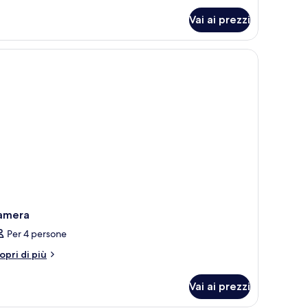
r
Vai ai prezzi
ppia
lo
andard,
avimento
ccia
lo
vimento
amera
Per 4 persone
tri
opri di più
ttagli
r
Vai ai prezzi
amera