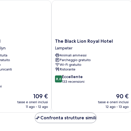
The Black Lion Royal Hotel
The
l
The Black Lion Royal Hotel
Black
lyn
Lampeter
Lion
tuita
Animali ammessi
Royal
ratuito
Parcheggio gratuito
Hotel
o
Wi-Fi gratuito
Lampeter
nicanti
Ristorante
8.6
Eccellente
8,6
su
133 recensioni
ni
10,
Eccellente,
Il
Il
109 €
90 €
133
prezzo
prezzo
tasse e oneri inclusi
tasse e oneri inclusi
recensioni
attuale
attuale
11 ago - 12 ago
12 ago - 13 ago
è
è
109 €
90 €
Confronta strutture simili