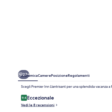
27+
Panoramica
Camere
Posizione
Regolamenti
Scegli Premier Inn Llantrisant per una splendida vacanza a
Recensioni
Eccezionale
9,4
9,4 su 10
Vedi le 8 recensioni