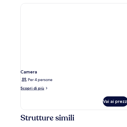
Camera
Per 4 persone
Altri
Scopri di più
dettagli
per
Vai ai prezz
Camera
Strutture simili