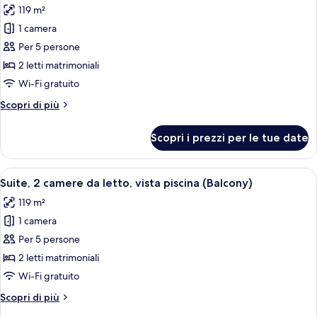
piscina
119 m²
foto
(Balcony)
per
1 camera
Suite,
Per 5 persone
2
2 letti matrimoniali
camere
Wi-Fi gratuito
da
Altri
Scopri di più
letto,
dettagli
balcone
per
Scopri i prezzi per le tue date
Suite,
2
camere
Apri
Un balcone con un tavolo rotondo e qua
11
da
Suite, 2 camere da letto, vista piscina (Balcony)
tutte
letto,
119 m²
balcone
le
1 camera
foto
per
Per 5 persone
Suite,
2 letti matrimoniali
2
Wi-Fi gratuito
camere
Altri
Scopri di più
da
dettagli