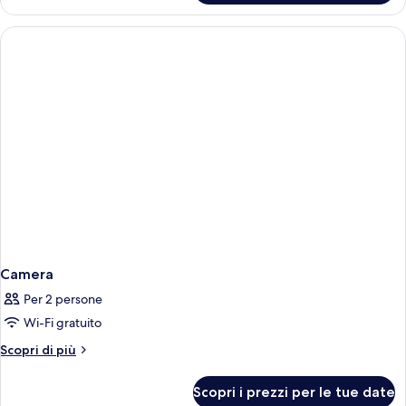
Camera
Per 2 persone
Wi-Fi gratuito
Altri
Scopri di più
dettagli
per
Scopri i prezzi per le tue date
Camera