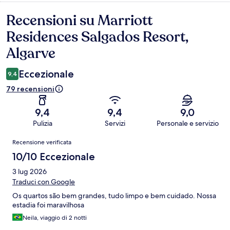
Recensioni su Marriott
Recensioni
Residences Salgados Resort,
Algarve
Eccezionale
9,4
79 recensioni
9,4
9,4
9,0
Pulizia
Servizi
Personale e servizio
Recensioni
Recensione verificata
10/10 Eccezionale
3 lug 2026
Traduci con Google
Os quartos são bem grandes, tudo limpo e bem cuidado. Nossa
estadia foi maravilhosa
Neila, viaggio di 2 notti