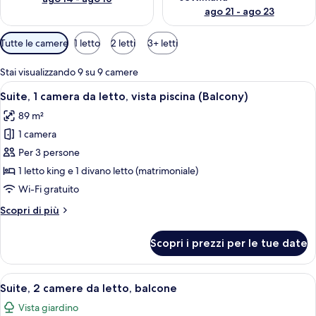
ago 21 - ago 23
Filtri
Tutte le camere
1 letto
2 letti
3+ letti
disponibili
per
Stai visualizzando 9 su 9 camere
le
Apri
Una camera d'albergo moderna con un a
8
Suite, 1 camera da letto, vista piscina (Balcony)
camere
tutte
89 m²
le
1 camera
foto
per
Per 3 persone
Suite,
1 letto king e 1 divano letto (matrimoniale)
1
Wi-Fi gratuito
camera
Altri
Scopri di più
da
dettagli
letto,
per
Scopri i prezzi per le tue date
Suite,
vista
1
piscina
camera
Apri
Un balcone con un tavolo rotondo e qua
(Balcony)
9
da
Suite, 2 camere da letto, balcone
tutte
letto,
Vista giardino
vista
le