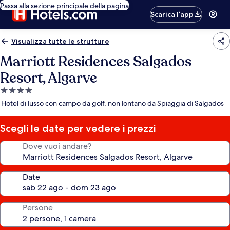
Passa alla sezione principale della pagina
Scarica l’app
Visualizza tutte le strutture
Marriott Residences Salgados
Resort, Algarve
Struttura
a
Hotel di lusso con campo da golf, non lontano da Spiaggia di Salgados
4.0
stelle
Scegli le date per vedere i prezzi
Dove vuoi andare?
Date
Persone