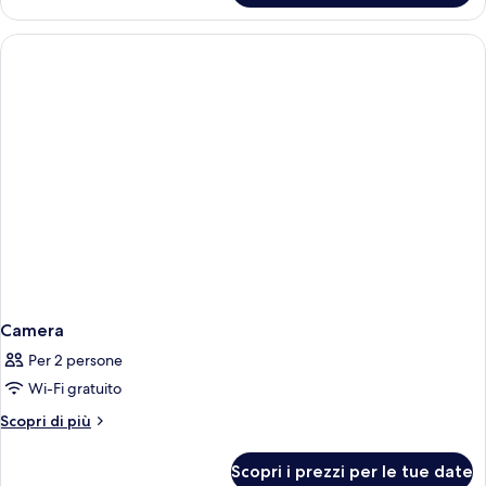
Camera
Per 2 persone
Wi-Fi gratuito
Altri
Scopri di più
dettagli
per
Scopri i prezzi per le tue date
Camera