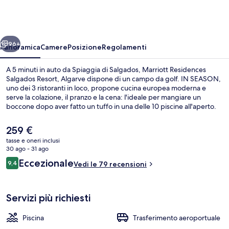
Salgados
Resort,
Algarve
ietro
Avanti
96+
Panoramica
Camere
Posizione
Regolamenti
A 5 minuti in auto da Spiaggia di Salgados, Marriott Residences
Salgados Resort, Algarve dispone di un campo da golf. IN SEASON,
uno dei 3 ristoranti in loco, propone cucina europea moderna e
serve la colazione, il pranzo e la cena: l'ideale per mangiare un
boccone dopo aver fatto un tuffo in una delle 10 piscine all'aperto.
Gli altri punti di forza di questo hotel di lusso includono 2
bar/lounge, una palestra aperta giorno e notte e una piscina per
Il
259 €
bambini. Le recensioni degli ospiti lodano il personale gentile della
prezzo
tasse e oneri inclusi
struttura.
attuale
30 ago - 31 ago
10 piscine all'aperto, lettini
è
Recensioni
Eccezionale
9,4
Vedi le 79 recensioni
259 €
9,4 su 10
Servizi più richiesti
Piscina
Trasferimento aeroportuale