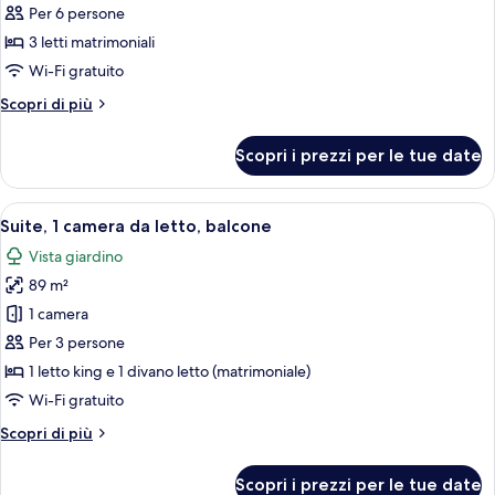
per
Per 6 persone
Suite,
3 letti matrimoniali
3
Wi-Fi gratuito
camere
Altri
Scopri di più
da
dettagli
letto,
per
Scopri i prezzi per le tue date
Suite,
vista
3
piscina
camere
Apri
Camera d'hotel moderna con un letto gr
(Balcony)
11
da
Suite, 1 camera da letto, balcone
tutte
letto,
Vista giardino
vista
le
piscina
89 m²
foto
(Balcony)
per
1 camera
Suite,
Per 3 persone
1
1 letto king e 1 divano letto (matrimoniale)
camera
Wi-Fi gratuito
da
Altri
Scopri di più
letto,
dettagli
balcone
per
Scopri i prezzi per le tue date
Suite,