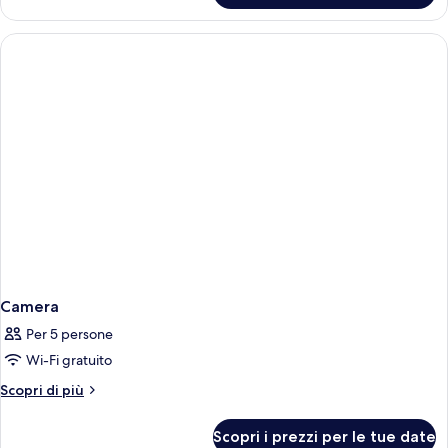
1
camera
da
letto,
balcone
Camera
Per 5 persone
Wi-Fi gratuito
Altri
Scopri di più
dettagli
per
Scopri i prezzi per le tue date
Camera