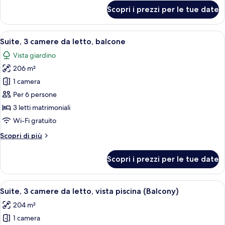
letto,
per
Scopri i prezzi per le tue date
Suite,
vista
2
piscina
camere
Apri
Camera d'albergo moderna con tavolo d
(Balcony)
20
da
Suite, 3 camere da letto, balcone
tutte
letto,
Vista giardino
vista
le
piscina
206 m²
foto
(Balcony)
per
1 camera
Suite,
Per 6 persone
3
3 letti matrimoniali
camere
Wi-Fi gratuito
da
Altri
Scopri di più
letto,
dettagli
balcone
per
Scopri i prezzi per le tue date
Suite,
3
camere
Apri
Camera d'albergo moderna con tavolo d
14
da
Suite, 3 camere da letto, vista piscina (Balcony)
tutte
letto,
204 m²
balcone
le
1 camera
foto