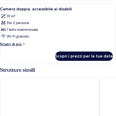
Apri
Paesaggio montano con cime innevate, u
6
Camera doppia, accessibile ai disabili
tutte
19 m²
le
Per 2 persone
foto
per
1 letto matrimoniale
Camera
Wi-Fi gratuito
doppia,
Altri
Scopri di più
accessibile
dettagli
ai
per
Scopri i prezzi per le tue date
Camera
disabili
doppia,
accessibile
Strutture simili
ai
disabili
Pointe Isabelle
L’Arvey