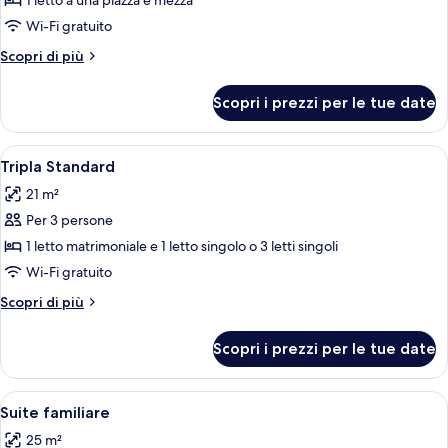
per
1 letto a una piazza e mezza
Singola
Wi-Fi gratuito
Standard
Altri
Scopri di più
dettagli
per
Scopri i prezzi per le tue date
Singola
Standard
Apri
Paesaggio montano con cime innevate, u
7
Tripla Standard
tutte
21 m²
le
Per 3 persone
foto
per
1 letto matrimoniale e 1 letto singolo o 3 letti singoli
Tripla
Wi-Fi gratuito
Standard
Altri
Scopri di più
dettagli
per
Scopri i prezzi per le tue date
Tripla
Standard
Apri
Paesaggio montano con cime innevate, u
5
Suite familiare
tutte
25 m²
le