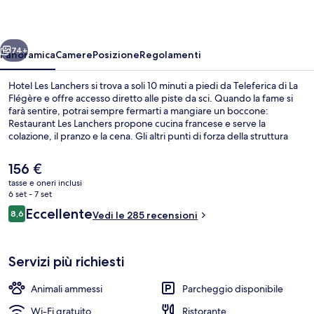
ietro
Avanti
74+
Panoramica
Camere
Posizione
Regolamenti
Hotel Les Lanchers si trova a soli 10 minuti a piedi da Teleferica di La
Flégère e offre accesso diretto alle piste da sci. Quando la fame si
farà sentire, potrai sempre fermarti a mangiare un boccone:
Restaurant Les Lanchers propone cucina francese e serve la
colazione, il pranzo e la cena. Gli altri punti di forza della struttura
includono un bar/lounge, uno snack bar e una terrazza. Gli
appassionati di sci potranno approfittare di ski pass, deposito sci e
Il
156 €
anche di una navetta gratuita per le piste da sci.
prezzo
tasse e oneri inclusi
attuale
6 set - 7 set
Servizio di colazione, pranzo e cena
è
Recensioni
Eccellente
8,6
Vedi le 285 recensioni
156 €
8,6 su 10
Servizi più richiesti
Animali ammessi
Parcheggio disponibile
Wi-Fi gratuito
Ristorante