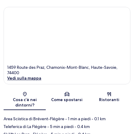
1459 Route des Praz, Chamonix-Mont-Blanc, Haute-Savoie,
74400
Vedi sulla mappa
Mappa
Cosa c’è nei
Come spostarsi
Ristoranti
dintorni?
Area Sciistica di Brévent-Flégère
- 1 min a piedi
- 0.1 km
Teleferica di La Flégère
- 5 min a piedi
- 0.4 km