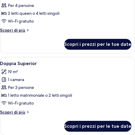
Per 4 persone
foto
per
2 letti queen o 4 letti singoli
Suite
Wi-Fi gratuito
familiare
Altri
Scopri di più
dettagli
per
Scopri i prezzi per le tue date
Suite
familiare
Apri
Una camera d'albergo con due letti, un 
7
Doppia Superior
tutte
19 m²
le
1 camera
foto
per
Per 3 persone
Doppia
1 letto matrimoniale o 2 letti singoli
Superior
Wi-Fi gratuito
Altri
Scopri di più
dettagli
per
Scopri i prezzi per le tue date
Doppia
Superior