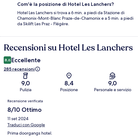
Com'è la posizione di Hotel Les Lanchers?
Hotel Les Lanchers si trova a 6 min. a piedi da Stazione di
Chamonix-Mont-Blanc Praze-de-Chamonix e a 5 min. a piedi
da Skilift Les Praz - Flégère.
Recensioni su Hotel Les Lanchers
Recensioni
Eccellente
8,6
285 recensioni
9,0
8,4
9,0
Pulizia
Posizione
Personale e servizio
Recensioni
Recensione verificata
8/10 Ottimo
11 set 2024
Traduci con Google
Prima doorgangs hotel.