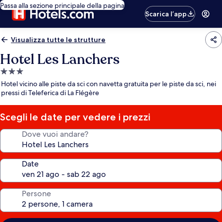
Passa alla sezione principale della pagina
Scarica l’app
Visualizza tutte le strutture
Hotel Les Lanchers
Struttura
a
Hotel vicino alle piste da sci con navetta gratuita per le piste da sci, nei
3.0
pressi di Teleferica di La Flégère
stelle
Scegli le date per vedere i prezzi
Dove vuoi andare?
Date
Persone