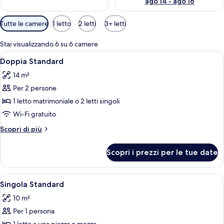
ago 14 - ago 16
Filtri
Tutte le camere
1 letto
2 letti
3+ letti
disponibili
per
Stai visualizzando 6 su 6 camere
le
Apri
Paesaggio montano con cime innevate, u
5
Doppia Standard
camere
tutte
14 m²
le
Per 2 persone
foto
per
1 letto matrimoniale o 2 letti singoli
Doppia
Wi-Fi gratuito
Standard
Altri
Scopri di più
dettagli
per
Scopri i prezzi per le tue date
Doppia
Standard
Apri
Paesaggio montano con cime innevate, u
5
Singola Standard
tutte
10 m²
le
Per 1 persona
foto