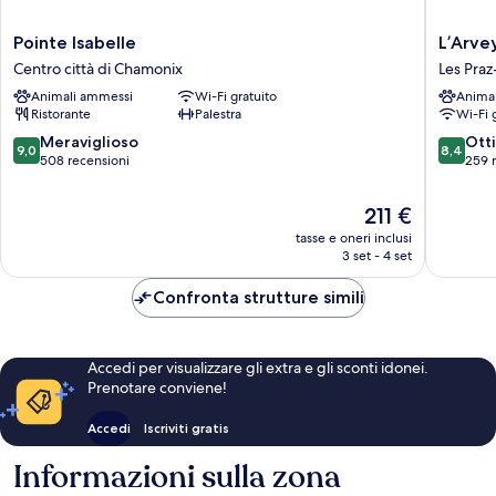
Pointe
L’Arveyr
Pointe Isabelle
L’Arve
Isabelle
Open
Centro città di Chamonix
Les Pra
Centro
House
Animali ammessi
Wi-Fi gratuito
Anima
città
Les
Ristorante
Palestra
Wi-Fi 
di
Praz-
Chamonix
de-
9.0
8.4
Meraviglioso
Ott
9,0
8,4
Chamon
su
su
508 recensioni
259 
10,
10,
Meraviglioso,
Ottimo,
Il
211 €
508
259
prezzo
tasse e oneri inclusi
recensioni
recensio
attuale
3 set - 4 set
è
211 €
Confronta strutture simili
Accedi per visualizzare gli extra e gli sconti idonei.
Prenotare conviene!
Accedi
Iscriviti gratis
Informazioni sulla zona