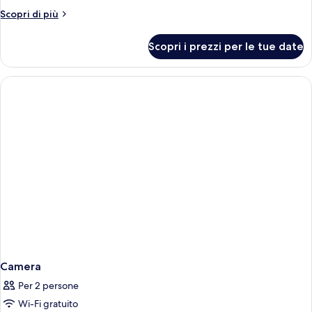
Altri
Scopri di più
dettagli
per
Scopri i prezzi per le tue date
Camera
Camera
Per 2 persone
Wi-Fi gratuito