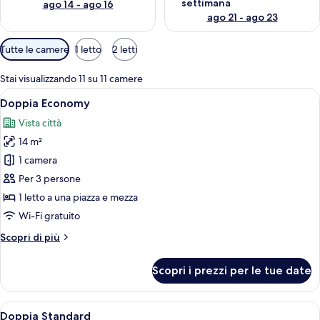
settimana
ago 14 - ago 16
ago 21 - ago 23
Filtri
Tutte le camere
1 letto
2 letti
disponibili
per
Stai visualizzando 11 su 11 camere
le
Apri
Un letto rifatto con una testiera, du
6
Doppia Economy
camere
tutte
Vista città
le
14 m²
foto
per
1 camera
Doppia
Per 3 persone
Economy
1 letto a una piazza e mezza
Wi-Fi gratuito
Altri
Scopri di più
dettagli
per
Scopri i prezzi per le tue date
Doppia
Economy
Apri
Una camera d'albergo con un letto, una
5
Doppia Standard