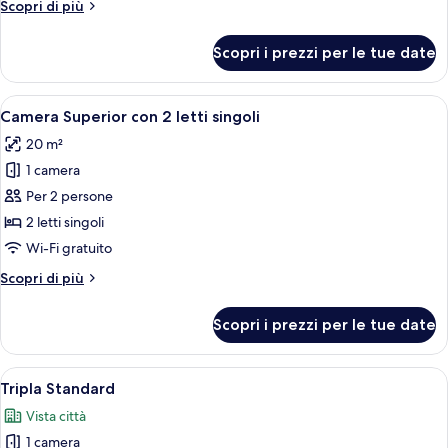
Altri
Scopri di più
dettagli
per
Scopri i prezzi per le tue date
Doppia
Superior
Apri
Una camera da letto con un letto, una 
6
Camera Superior con 2 letti singoli
tutte
20 m²
le
1 camera
foto
per
Per 2 persone
Camera
2 letti singoli
Superior
Wi-Fi gratuito
con
Altri
Scopri di più
2
dettagli
letti
per
Scopri i prezzi per le tue date
Camera
singoli
Superior
con
Apri
Una camera d'albergo con un letto, una
6
2
Tripla Standard
tutte
letti
Vista città
singoli
le
1 camera
foto