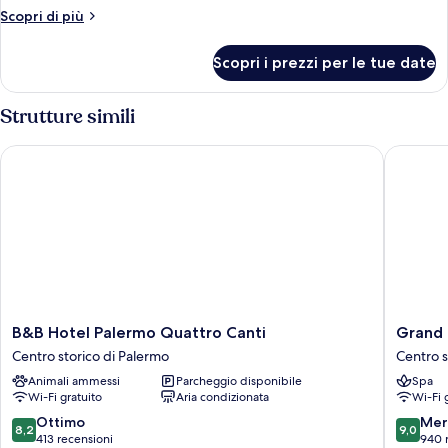
Altri
Scopri di più
dettagli
per
Scopri i prezzi per le tue date
Camera
Strutture simili
B&B Hotel Palermo Quattro Canti
Grand Ho
B&B
Grand
B&B Hotel Palermo Quattro Canti
Grand 
Hotel
Hotel
Centro storico di Palermo
Centro s
Palermo
Piazza
Animali ammessi
Parcheggio disponibile
Spa
Quattro
Borsa
Wi-Fi gratuito
Aria condizionata
Wi-Fi 
Canti
Centro
Centro
storico
8.2
9.0
Ottimo
Mer
8,2
9,0
storico
di
su
su
413 recensioni
940 