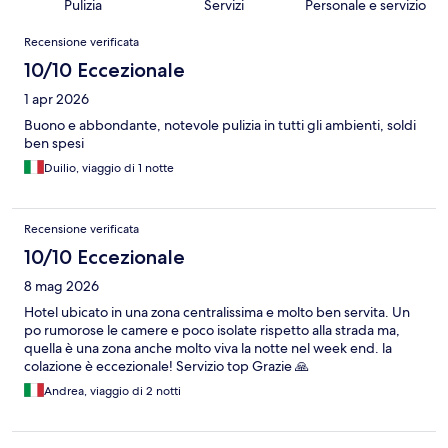
Pulizia
Servizi
Personale e servizio
Recensioni
Recensione verificata
10/10 Eccezionale
1 apr 2026
Buono e abbondante, notevole pulizia in tutti gli ambienti, soldi
ben spesi
Duilio, viaggio di 1 notte
Recensione verificata
10/10 Eccezionale
8 mag 2026
Hotel ubicato in una zona centralissima e molto ben servita. Un
po rumorose le camere e poco isolate rispetto alla strada ma,
quella è una zona anche molto viva la notte nel week end. la
colazione è eccezionale! Servizio top Grazie 🙏
Andrea, viaggio di 2 notti