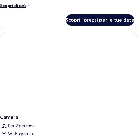
Altri
Scopri di più
dettagli
per
Scopri i prezzi per le tue date
Camera
Camera
Per 2 persone
Wi-Fi gratuito