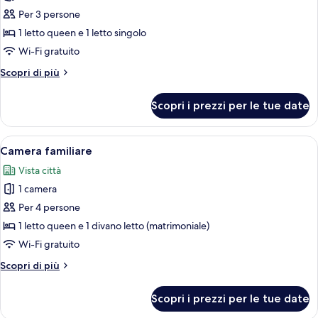
per
Per 3 persone
Tripla
1 letto queen e 1 letto singolo
Standard
Wi-Fi gratuito
Altri
Scopri di più
dettagli
per
Scopri i prezzi per le tue date
Tripla
Standard
Apri
Un letto rifatto con cuscino, un como
5
Camera familiare
tutte
Vista città
le
1 camera
foto
per
Per 4 persone
Camera
1 letto queen e 1 divano letto (matrimoniale)
familiare
Wi-Fi gratuito
Altri
Scopri di più
dettagli
per
Scopri i prezzi per le tue date
Camera
familiare