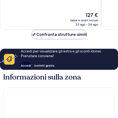
di
Palermo
10,
10,
Palermo
Ottimo,
Meravigl
413
940
Il
127 €
recensioni
recensio
prezzo
tasse e oneri inclusi
attuale
23 ago - 24 ago
è
127 €
Confronta strutture simili
Accedi per visualizzare gli extra e gli sconti idonei.
Prenotare conviene!
Accedi
Iscriviti gratis
Informazioni sulla zona