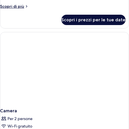
Altri
Scopri di più
dettagli
per
Scopri i prezzi per le tue date
Suite,
terrazzo
Camera
Per 2 persone
Wi-Fi gratuito