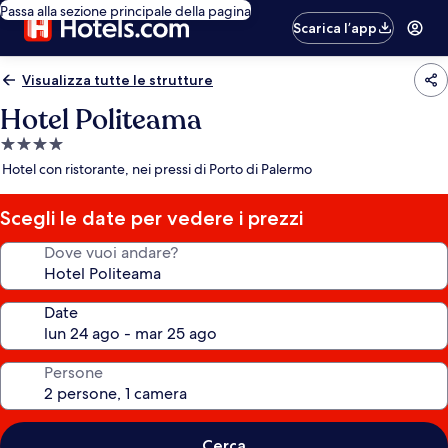
Passa alla sezione principale della pagina
Scarica l’app
Visualizza tutte le strutture
Hotel Politeama
Struttura
a
Hotel con ristorante, nei pressi di Porto di Palermo
4.0
stelle
Scegli le date per vedere i prezzi
Dove vuoi andare?
Date
Persone
Cerca