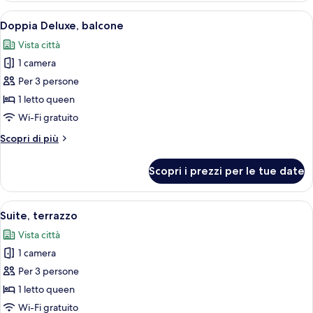
Apri
Una camera d'albergo con un letto, un
7
Doppia Deluxe, balcone
tutte
Vista città
le
1 camera
foto
per
Per 3 persone
Doppia
1 letto queen
Deluxe,
Wi-Fi gratuito
balcone
Altri
Scopri di più
dettagli
per
Scopri i prezzi per le tue date
Doppia
Deluxe,
balcone
Apri
Una camera d'albergo moderna con un 
6
Suite, terrazzo
tutte
Vista città
le
1 camera
foto
per
Per 3 persone
Suite,
1 letto queen
terrazzo
Wi-Fi gratuito