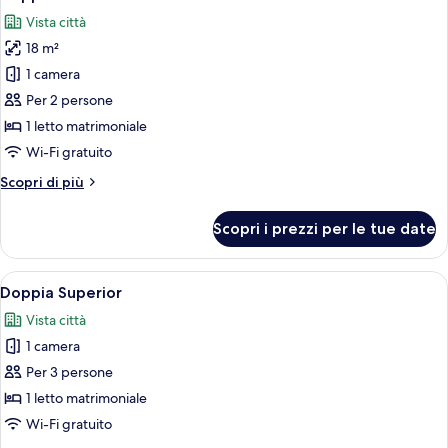
tutte
Vista città
le
18 m²
foto
per
1 camera
Doppia
Per 2 persone
Standard
1 letto matrimoniale
Wi-Fi gratuito
Altri
Scopri di più
dettagli
per
Scopri i prezzi per le tue date
Doppia
Standard
Apri
Camera d'albergo con un letto, una scr
8
Doppia Superior
tutte
Vista città
le
1 camera
foto
per
Per 3 persone
Doppia
1 letto matrimoniale
Superior
Wi-Fi gratuito