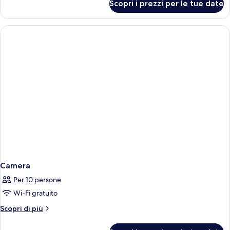
Scopri i prezzi per le tue date
Camera
Camera
Per 10 persone
Wi-Fi gratuito
Altri
Scopri di più
dettagli
per