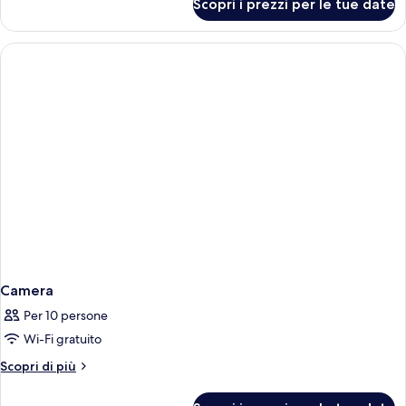
Scopri i prezzi per le tue date
Camera
Camera
Per 10 persone
Wi-Fi gratuito
Altri
Scopri di più
dettagli
per