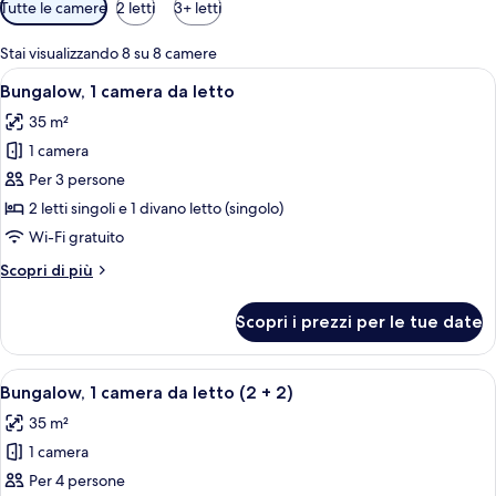
Filtri
Tutte le camere
2 letti
3+ letti
disponibili
per
Stai visualizzando 8 su 8 camere
le
Apri
Tende oscuranti, culle/letti per bambini
31
Bungalow, 1 camera da letto
camere
tutte
35 m²
le
1 camera
foto
per
Per 3 persone
Bungalow,
2 letti singoli e 1 divano letto (singolo)
1
Wi-Fi gratuito
camera
Altri
Scopri di più
da
dettagli
letto
per
Scopri i prezzi per le tue date
Bungalow,
1
camera
Apri
Tende oscuranti, culle/letti per bambini
31
da
Bungalow, 1 camera da letto (2 + 2)
tutte
letto
35 m²
le
1 camera
foto
per
Per 4 persone