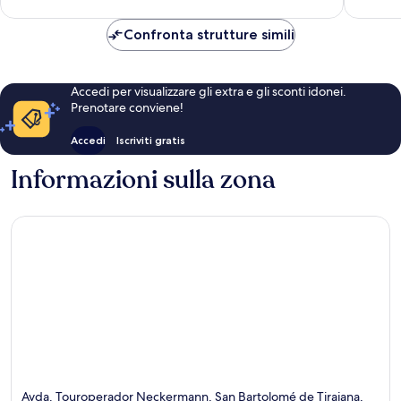
308
recensioni
recensio
Confronta strutture simili
Accedi per visualizzare gli extra e gli sconti idonei.
Prenotare conviene!
Accedi
Iscriviti gratis
Informazioni sulla zona
Avda. Touroperador Neckermann, San Bartolomé de Tirajana,