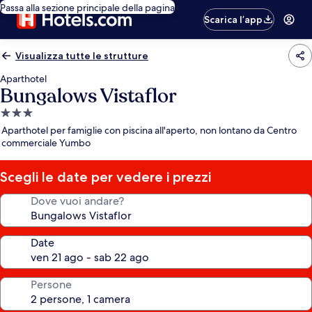
Passa alla sezione principale della pagina
Scarica l’app
Visualizza tutte le strutture
Aparthotel
Bungalows Vistaflor
Struttura
a
Aparthotel per famiglie con piscina all'aperto, non lontano da Centro
3.0
commerciale Yumbo
stelle
Scegli le date per vedere i prezzi
Dove vuoi andare?
Date
Persone