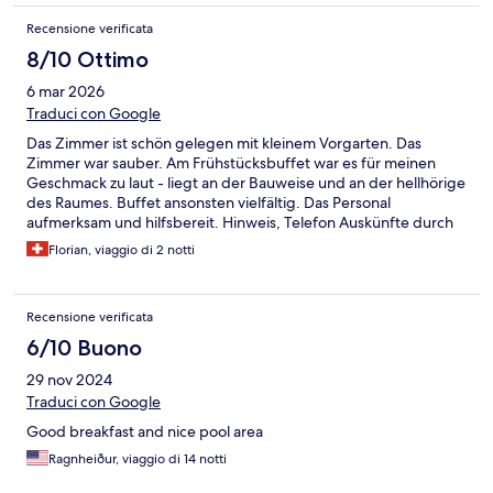
Recensione verificata
8/10 Ottimo
6 mar 2026
Traduci con Google
Das Zimmer ist schön gelegen mit kleinem Vorgarten. Das
Zimmer war sauber. Am Frühstücksbuffet war es für meinen
Geschmack zu laut - liegt an der Bauweise und an der hellhörige
des Raumes. Buffet ansonsten vielfältig. Das Personal
aufmerksam und hilfsbereit. Hinweis, Telefon Auskünfte durch
das Rezeption Personal kosten Geld beispielsweise Abklärung
Florian, viaggio di 2 notti
Autovermietung
Recensione verificata
6/10 Buono
29 nov 2024
Traduci con Google
Good breakfast and nice pool area
Ragnheiður, viaggio di 14 notti