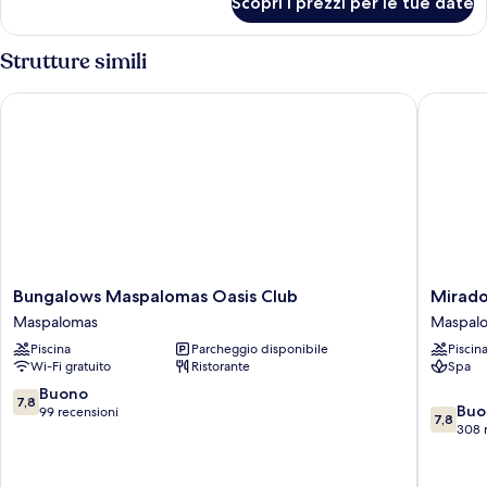
Scopri i prezzi per le tue date
Camera
Strutture simili
Bungalows Maspalomas Oasis Club
Mirador
Bungalows
Mirador
Bungalows Maspalomas Oasis Club
Mirado
Maspalomas
Maspal
Maspalomas
Maspal
Oasis
by
Piscina
Parcheggio disponibile
Piscin
Club
Dunas
Wi-Fi gratuito
Ristorante
Spa
Maspalomas
Maspal
7.8
Buono
7,8
7.8
Buo
su
99 recensioni
7,8
su
308 
10,
10,
Buono,
Buono,
99