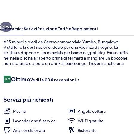
ietro
Avanti
79+
Panoramica
Servizi
Posizione
Tariffe
Regolamenti
A 15 minuti a piedi da Centro commerciale Yumbo, Bungalows
Vistaflor è la destinazione ideale per una vacanza da sogno. La
struttura dispone di un miniclub per bambini (gratuito). Fai un tuffo
nel nella piscina all'aperto prima di fermarti a mangiare un boccone
nel ristorante o a bere un drink al bar/lounge. Troverai anche una
piscina per bambini e uno snack bar, mentre le dotazioni in camera
includono frigoriferi e microonde. Altri viaggiatori apprezzano il
Recensioni
Ottimo
personale gentile della struttura.
8,0
Vedi le 204 recensioni
8,0 su 10
Piscina all'aperto, ombrelloni da piscina
Servizi più richiesti
Piscina
Angolo cottura
Lavanderia self-service
Wi-Fi gratuito
Aria condizionata
Ristorante