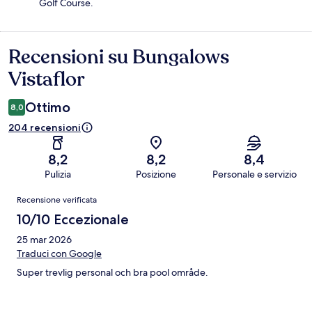
Golf Course.
Recensioni su Bungalows
Recensioni
Vistaflor
Ottimo
8,0
204 recensioni
8,2
8,2
8,4
Pulizia
Posizione
Personale e servizio
Recensioni
Recensione verificata
10/10 Eccezionale
25 mar 2026
Traduci con Google
Super trevlig personal och bra pool område.