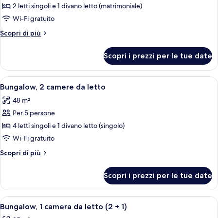
Bungalow,
2 letti singoli e 1 divano letto (matrimoniale)
1
Wi-Fi gratuito
camera
Altri
Scopri di più
da
dettagli
letto
per
Scopri i prezzi per le tue date
Bungalow,
(2
1
+
camera
Apri
Una camera d'albergo con un letto gran
2)
9
da
Bungalow, 2 camere da letto
tutte
letto
48 m²
(2
le
+
Per 5 persone
foto
2)
per
4 letti singoli e 1 divano letto (singolo)
Bungalow,
Wi-Fi gratuito
2
Altri
Scopri di più
camere
dettagli
da
per
Scopri i prezzi per le tue date
Bungalow,
letto
2
camere
Apri
Tende oscuranti, culle/letti per bambini
31
da
Bungalow, 1 camera da letto (2 + 1)
tutte
letto