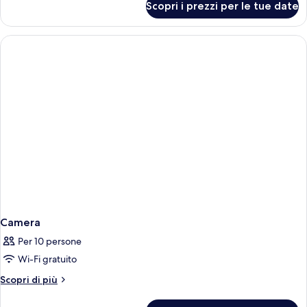
Scopri i prezzi per le tue date
Bungalow,
(3
2
+
camere
2)
da
letto
(3
+
2)
Camera
Per 10 persone
Wi-Fi gratuito
Altri
Scopri di più
dettagli
per