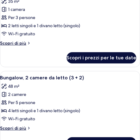
35 m²
le
1 camera
foto
per
Per 3 persone
Bungalow,
2 letti singoli e 1 divano letto (singolo)
1
Wi-Fi gratuito
camera
Altri
Scopri di più
da
dettagli
letto
per
Scopri i prezzi per le tue date
Bungalow,
(2
1
+
camera
Apri
Una camera d'albergo con un letto gran
1)
9
da
Bungalow, 2 camere da letto (3 + 2)
tutte
letto
48 m²
(2
le
+
2 camere
foto
1)
per
Per 5 persone
Bungalow,
4 letti singoli e 1 divano letto (singolo)
2
Wi-Fi gratuito
camere
Altri
Scopri di più
da
dettagli
letto
per