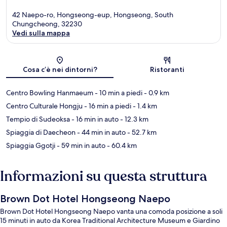
42 Naepo-ro, Hongseong-eup, Hongseong, South
Chungcheong, 32230
Vedi sulla mappa
Mappa
Cosa c’è nei dintorni?
Ristoranti
Centro Bowling Hanmaeum
- 10 min a piedi
- 0.9 km
Centro Culturale Hongju
- 16 min a piedi
- 1.4 km
Tempio di Sudeoksa
- 16 min in auto
- 12.3 km
Spiaggia di Daecheon
- 44 min in auto
- 52.7 km
Spiaggia Ggotji
- 59 min in auto
- 60.4 km
Informazioni su questa struttura
Brown Dot Hotel Hongseong Naepo
Brown Dot Hotel Hongseong Naepo vanta una comoda posizione a soli
15 minuti in auto da Korea Traditional Architecture Museum e Giardino