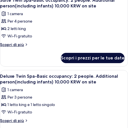
Suite Twin Spa-Basic occupancy: 2 people. Additional
tutte
people.
10,000
person(including infants) 10,000 KRW on site
Additional
le
KRW
1 camera
person(including
foto
on
infants)
Per 4 persone
per
10,000
site
2 letti king
Suite
KRW
on
Twin
Wi-Fi gratuito
site
Spa-
Altri
Scopri di più
Basic
dettagli
per
occupancy:
Scopri i prezzi per le tue date
Suite
2
Twin
people.
Spa-
Apri
Una camera d'albergo con due letti, un
12
Additional
Basic
Deluxe Twin Spa-Basic occupancy: 2 people. Additional
tutte
occupancy:
person(including
person(including infants) 10,000 KRW on site
2
le
infants)
1 camera
people.
foto
10,000
Additional
Per 3 persone
per
person(including
KRW
1 letto king e 1 letto singolo
Deluxe
infants)
on
10,000
Twin
Wi-Fi gratuito
site
KRW
Spa-
Altri
Scopri di più
on
Basic
dettagli
site