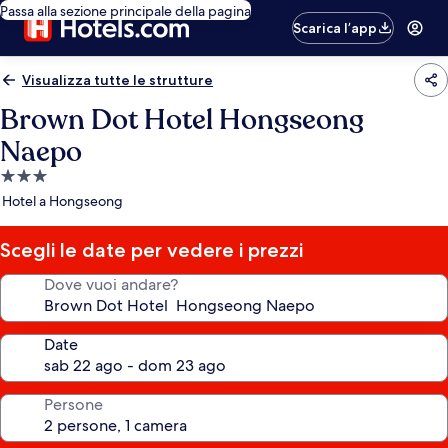
Passa alla sezione principale della pagina
Scarica l’app
Visualizza tutte le strutture
Brown Dot Hotel Hongseong
Naepo
Struttura
a
Hotel a Hongseong
3.0
stelle
Scegli le date per vedere i prezzi
Dove vuoi andare?
Date
Persone