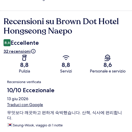
Recensioni su Brown Dot Hotel
Recensioni
Hongseong Naepo
Eccellente
8,6
32 recensioni
8,8
8,8
8,6
Pulizia
Servizi
Personale e servizio
Recensioni
Recensione verificata
10/10 Eccezionale
13 giu 2026
Traduci con Google
무엇보다 깨끗하고 편하게 숙박했습니다. 산책, 식사에 편리합니
다.
Seung-Wook, viaggio di 1 notte