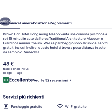
Hotel
Hongseong
Naepo
ietro
Avanti
155+
Panoramica
Camere
Posizione
Regolamenti
Brown Dot Hotel Hongseong Naepo vanta una comoda posizione a
soli 15 minuti in auto da Korea Traditional Architecture Museum e
Giardino Geurimi Itneum. Wi-Fi e parcheggio sono alcuni dei servizi
gratuiti inclusi. Inoltre, questo hotel si trova a poca distanza in auto
da Tempio di Sudeoksa.
Il
48 €
prezzo
tasse e oneri inclusi
attuale
10 ago - 11 ago
Idromassaggio all'aperto
è
Recensioni
Eccellente
8,6
Vedi le 32 recensioni
48 €
8,6 su 10
Servizi più richiesti
Parcheggio gratuito
Wi-Fi gratuito