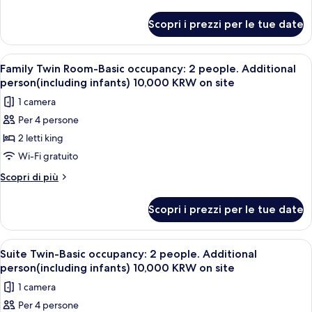
occupancy:
dettagli
per
2
Scopri i prezzi per le tue date
Spa
people.
Twin-
Additional
Basic
Apri
Una camera d'albergo moderna con due 
14
person(including
occupancy:
Family Twin Room-Basic occupancy: 2 people. Additional
tutte
2
infants)
person(including infants) 10,000 KRW on site
people.
le
10,000
1 camera
Additional
foto
KRW
person(including
Per 4 persone
per
infants)
on
2 letti king
Family
10,000
site
KRW
Twin
Wi-Fi gratuito
on
Room-
Altri
Scopri di più
site
Basic
dettagli
per
occupancy:
Scopri i prezzi per le tue date
Family
2
Twin
people.
Room-
Apri
Una camera d'albergo moderna con un l
15
Additional
Basic
Suite Twin-Basic occupancy: 2 people. Additional
tutte
occupancy:
person(including
person(including infants) 10,000 KRW on site
2
le
infants)
1 camera
people.
foto
10,000
Additional
Per 4 persone
per