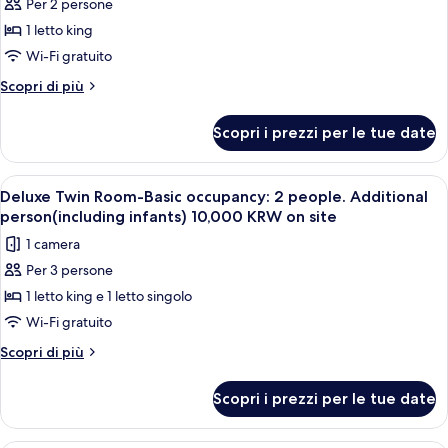
Per 2 persone
foto
per
1 letto king
Standard
Wi-Fi gratuito
Double
Altri
Scopri di più
Styler
dettagli
per
Scopri i prezzi per le tue date
Standard
Double
Styler
Apri
Una camera d'albergo con due letti, u
12
Deluxe Twin Room-Basic occupancy: 2 people. Additional
tutte
person(including infants) 10,000 KRW on site
le
1 camera
foto
Per 3 persone
per
1 letto king e 1 letto singolo
Deluxe
Twin
Wi-Fi gratuito
Room-
Altri
Scopri di più
Basic
dettagli
per
occupancy:
Scopri i prezzi per le tue date
Deluxe
2
Twin
people.
Room-