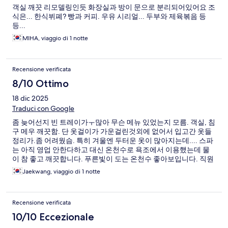
객실 깨끗 리모델링인듯 화장실과 방이 문으로 분리되어있어요 조
식은... 한식뷔폐? 빵과 커피. 우유 시리얼... 두부와 제육볶음 등
등...
MIHA, viaggio di 1 notte
Recensione verificata
8/10 Ottimo
18 dic 2025
Traduci con Google
좀 늦어선지 빈 트레이가ㅜ많아 무슨 메뉴 있었는지 모름. 객실, 침
구 메우 깨끗함. 단 옷걸이가 가운걸린것외에 없어서 입고간 옷들
정리가.좀 어려웠슴. 특히 겨울엔 두터운 옷이 많아지는데.... 스파
는 아직 영업 안한다하고 대신 온천수로 욕조에서 이용했는데 물
이 참 좋고 깨끗합니다. 푸른빛이 도는 온천수 좋아보입니다. 직원
매우 친절합니다. 호텔내 일 뿐아니라 식당가는길 등 질문 상세히.
Jaekwang, viaggio di 1 notte
ㅣ 설명해줘서 고마웠어요
Recensione verificata
10/10 Eccezionale