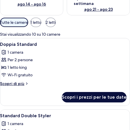
settimana
ago 14 - ago 16
ago 21 - ago 23
Filtri
Tutte le camere
1 letto
2 letti
disponibili
per
Stai visualizzando 10 su 10 camere
le
Apri
Una camera d'albergo con un letto, u
12
Doppia Standard
camere
tutte
1 camera
le
Per 2 persone
foto
per
1 letto king
Doppia
Wi-Fi gratuito
Standard
Altri
Scopri di più
dettagli
per
Scopri i prezzi per le tue date
Doppia
Standard
Apri
Una camera d'albergo con un letto, u
12
Standard Double Styler
tutte
1 camera
le