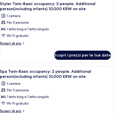
Apri
Una camera d'albergo con un letto, du
17
Additional
Basic
Styler Twin-Basic occupancy: 2 people. Additional
tutte
occupancy:
person(including
person(including infants) 10,000 KRW on site
2
le
infants)
1 camera
people.
foto
10,000
Additional
Per 3 persone
per
person(including
KRW
1 letto king e 1 letto singolo
Styler
infants)
on
10,000
Twin-
Wi-Fi gratuito
site
KRW
Basic
Altri
Scopri di più
on
occupancy:
dettagli
site
per
2
Scopri i prezzi per le tue date
Styler
people.
Twin-
Additional
Basic
Apri
Camera d'albergo moderna con due lett
12
person(including
occupancy:
Spa Twin-Basic occupancy: 2 people. Additional
tutte
2
infants)
person(including infants) 10,000 KRW on site
people.
le
10,000
1 camera
Additional
foto
KRW
person(including
Per 3 persone
per
infants)
on
1 letto king e 1 letto singolo
Spa
10,000
site
KRW
Twin-
Wi-Fi gratuito
on
Basic
Altri
Scopri di più
site