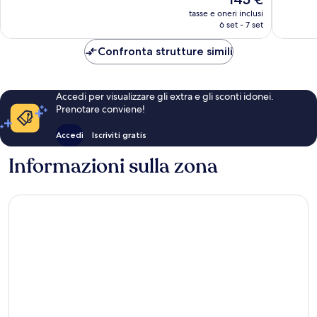
1.001
28
prezzo
tasse e oneri inclusi
recensioni
recensio
attuale
6 set - 7 set
è
145 €
Confronta strutture simili
Accedi per visualizzare gli extra e gli sconti idonei.
Prenotare conviene!
Accedi
Iscriviti gratis
Informazioni sulla zona