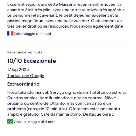
Excellent séjour dans cette Masseria récemment rénovée. La
chambre était très jolie, avec une terrasse privée très agréable.
Le personnel était avenant, le petit déjeuner excellent et la
piscine magnifique, avec une belle vue mer. Globalement un
très bel endroit où se ressourcer. Nous avons également dîné
une fois au restaurant de l’hôtel qui propose des plats à la carte
Celia, viaggio di 4 notti
ou un menu pour les résidents de l’hôtel. C’était très bon. Un bel
endroit pour découvrir la région.
Recensione verificata
10/10 Eccezionale
17 lug 2025
Traduci con Google
Extraordinário
Hospitalidade incrível. Serviço digno de um hotel cinco estrelas.
Quartos amplos, bem iluminados e piscina enorme. Não é
próximo do centro de Otranto, mas com carro não é um
problema (cerca de 10 minutos). Oferecem estacionamento
amplo e gratuito. Café da manhã ótimo. Destaque para o
atendimento da Daniela, que a todo o momento passa
Vinicius, viaggio di 4 notti
informações turísticas da região. Indicamos com veemência