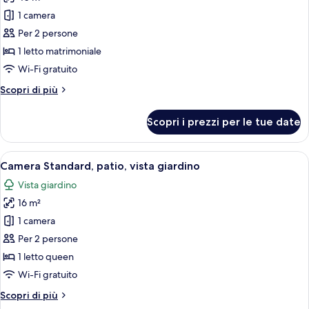
foto
letti
per
1 camera
singoli
Suite,
Per 2 persone
vasca
1 letto matrimoniale
da
Wi-Fi gratuito
bagno,
Altri
Scopri di più
vista
dettagli
mare
per
Scopri i prezzi per le tue date
Suite,
vasca
da
Apri
Una camera da letto con un letto, un 
7
bagno,
Camera Standard, patio, vista giardino
tutte
vista
Vista giardino
mare
le
16 m²
foto
per
1 camera
Camera
Per 2 persone
Standard,
1 letto queen
patio,
Wi-Fi gratuito
vista
Altri
Scopri di più
giardino
dettagli