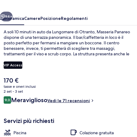
ietro
Avanti
94+
Panoramica
Camere
Posizione
Regolamenti
A soli 10 minuti in auto da Lungomare di Otranto, Masseria Panareo
dispone di una terrazza panoramica. Il bar/caffetteria in loco è il
posto perfetto per fermarsi a mangiare un boccone. Il centro
benessere, invece, ti permetterà di scegliere tra massaggi,
trattamenti per il viso e scrub corpo. La struttura presenta anche le
seguenti dotazioni: una piscina all'aperto, un bar/lounge e un
campo da tennis all'aperto.
VIP Access
Il
170 €
Giardino
prezzo
tasse e oneri inclusi
attuale
2 set - 3 set
è
Recensioni
Meraviglioso
9,0
Vedi le 71 recensioni
170 €
9,0 su 10
Servizi più richiesti
Piscina
Colazione gratuita