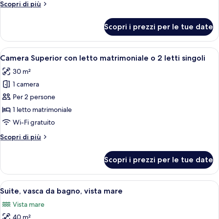
Altri
Scopri di più
con
dettagli
letto
per
Scopri i prezzi per le tue date
Camera
matrimoniale
Comfort
o
con
Apri
Un letto rifatto con cuscini viola e bia
2
13
letto
Camera Superior con letto matrimoniale o 2 letti singoli
tutte
matrimoniale
letti
30 m²
o
le
singoli
2
1 camera
foto
letti
per
Per 2 persone
singoli
Camera
1 letto matrimoniale
Superior
Wi-Fi gratuito
con
Altri
Scopri di più
letto
dettagli
matrimoniale
per
Scopri i prezzi per le tue date
Camera
o
Superior
2
con
Apri
Una camera da letto con un letto, tele
letti
2
letto
Suite, vasca da bagno, vista mare
tutte
singoli
matrimoniale
Vista mare
o
le
2
40 m²