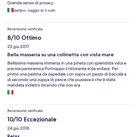
Grande senso di privacy.
stefano, viaggio di 3 notti
Recensione verificata
8/10 Ottimo
23 giu 2017
Bella masseria su una collinetta con vista mare
Bellissima masseria immersa in una pineta con splendida vista e
piscina panoramica Purtroppo il ristorante e'da evitare. Per
primo una pastina da ospedale con sopra un pezzo di baccalà e
di secondo una zuppa di pesce che puzzava e che è stata
mandata indietro dicendo che non era
commestibile..Nonostante ciò il proprietario, a cui è stata fatta la
rimostranza non ha neppure pensato di applicare uno sconto
sul,prezzo della cena..poco professionale
Recensione verificata
10/10 Eccezionale
24 giu 2016
Relax