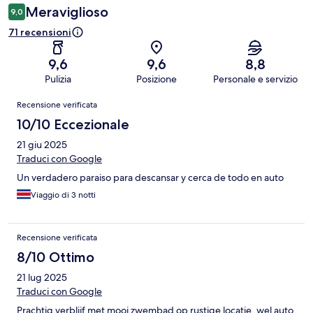
Meraviglioso
9,0
71 recensioni
9,6
9,6
8,8
Pulizia
Posizione
Personale e servizio
Recensioni
Recensione verificata
10/10 Eccezionale
21 giu 2025
Traduci con Google
Un verdadero paraiso para descansar y cerca de todo en auto
Viaggio di 3 notti
Recensione verificata
8/10 Ottimo
21 lug 2025
Traduci con Google
Prachtig verblijf met mooi zwembad op rustige locatie, wel auto