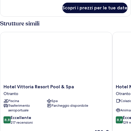
per
Scopri i prezzi per le tue date
Camera
Standard,
patio,
Strutture simili
vista
giardino
Hotel Vittoria Resort Pool & Spa
Hotel M
Hotel
Hotel
Hotel Vittoria Resort Pool & Spa
Hotel 
Vittoria
Miramar
Otranto
Otranto
Resort
Otranto
Piscina
Spa
Colazi
Pool
Trasferimento
Parcheggio disponibile
&
aeroportuale
Anima
Spa
8.8
8.8
Otranto
Eccellente
Ecc
8,8
8,8
su
su
217 recensioni
129 r
10,
10,