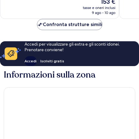
Il
153 €
Eccellente,
Eccellen
prezzo
217
129
tasse e oneri inclusi
attuale
9 ago - 10 ago
recensioni
recensio
è
153 €
Confronta strutture simili
Accedi per visualizzare gli extra e gli sconti idonei.
Prenotare conviene!
Accedi
Iscriviti gratis
Informazioni sulla zona