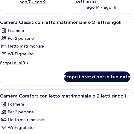
settimana
ago 7 - ago 9
ago 14 - ago 16
Apri
Una camera da letto con un letto a ba
9
Camera Classic con letto matrimoniale o 2 letti singoli
tutte
1 camera
le
Per 2 persone
foto
per
1 letto matrimoniale
Camera
Wi-Fi gratuito
Classic
Altri
Scopri di più
con
dettagli
letto
per
Scopri i prezzi per le tue date
Camera
matrimoniale
Classic
o
con
Apri
Camera Comfort con letto matrimoniale 
2
15
letto
Camera Comfort con letto matrimoniale o 2 letti singoli
tutte
matrimoniale
letti
1 camera
o
le
singoli
2
Per 2 persone
foto
letti
per
1 letto matrimoniale
singoli
Camera
Wi-Fi gratuito
Comfort