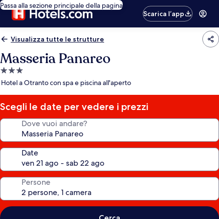
Passa alla sezione principale della pagina
Scarica l’app
Visualizza tutte le strutture
Masseria Panareo
Struttura
a
Hotel a Otranto con spa e piscina all'aperto
3.0
stelle
Scegli le date per vedere i prezzi
Dove vuoi andare?
Date
Persone
Cerca