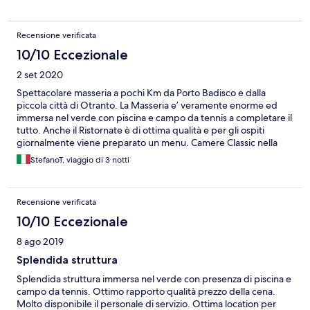
Recensione verificata
10/10 Eccezionale
2 set 2020
Spettacolare masseria a pochi Km da Porto Badisco e dalla
piccola città di Otranto. La Masseria e’ veramente enorme ed
immersa nel verde con piscina e campo da tennis a completare il
tutto. Anche il Ristornate è di ottima qualità e per gli ospiti
giornalmente viene preparato un menu. Camere Classic nella
media e super pulita. Uno dei migliori posto in cui ho
StefanoT, viaggio di 3 notti
soggiornato, che relax. A presto
Recensione verificata
10/10 Eccezionale
8 ago 2019
Splendida struttura
Splendida struttura immersa nel verde con presenza di piscina e
campo da tennis. Ottimo rapporto qualità prezzo della cena.
Molto disponibile il personale di servizio. Ottima location per