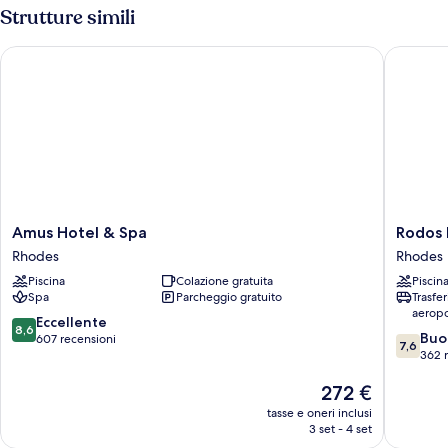
Strutture simili
Amus Hotel & Spa
Rodos Pa
Amus
Rodos
Amus Hotel & Spa
Rodos 
Hotel
Palace
Rhodes
Rhodes
&
Hotel
Piscina
Colazione gratuita
Piscin
Spa
Rhodes
Spa
Parcheggio gratuito
Trasfe
Rhodes
aeropo
8.6
Eccellente
8,6
7.6
Buo
su
607 recensioni
7,6
su
362 
10,
10,
Eccellente,
Il
272 €
Buono,
607
prezzo
362
recensioni
tasse e oneri inclusi
attuale
recensio
3 set - 4 set
è