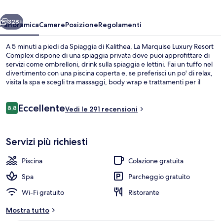
Complex
ietro
Avanti
328+
Panoramica
Camere
Posizione
Regolamenti
A 5 minuti a piedi da Spiaggia di Kalithea, La Marquise Luxury Resort
Complex dispone di una spiaggia privata dove puoi approfittare di
servizi come ombrelloni, drink sulla spiaggia e lettini. Fai un tuffo nel
divertimento con una piscina coperta e, se preferisci un po' di relax,
visita la spa e scegli tra massaggi, body wrap e trattamenti per il
viso. Da Vinci Restaurant, uno dei 4 ristoranti in loco, vanta un'ottima
vista sul giardino e serve la colazione, il pranzo e la cena. Gli altri
Recensioni
Eccellente
punti di forza di questo hotel di lusso sono 3 bar a bordo piscina, un
8,8
Vedi le 291 recensioni
8,8 su 10
miniclub per bambini (gratuito) e una palestra.
Piscina coperta, piscina stagionale all'
Servizi più richiesti
Piscina
Colazione gratuita
Spa
Parcheggio gratuito
Wi-Fi gratuito
Ristorante
Mostra tutto