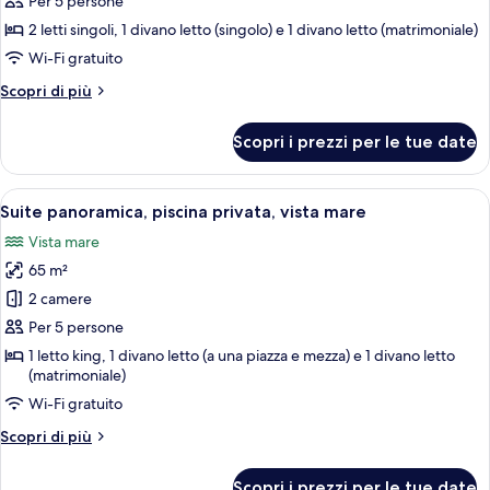
per
Per 5 persone
Luxury
2 letti singoli, 1 divano letto (singolo) e 1 divano letto (matrimoniale)
Suite,
Wi-Fi gratuito
Direct
Altri
Scopri di più
Pool
dettagli
Access
per
Scopri i prezzi per le tue date
Luxury
Suite,
Direct
Apri
Camera d'albergo con scala in vetro, a
14
Pool
Suite panoramica, piscina privata, vista mare
tutte
Access
Vista mare
le
65 m²
foto
per
2 camere
Suite
Per 5 persone
panoramica,
1 letto king, 1 divano letto (a una piazza e mezza) e 1 divano letto
piscina
(matrimoniale)
privata,
Wi-Fi gratuito
vista
Altri
Scopri di più
mare
dettagli
per
Scopri i prezzi per le tue date