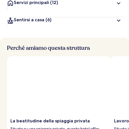
Servizi principali
(12)
Sentirsi a casa
(6)
Perché amiamo questa struttura
La beatitudine della spiaggia privata
Lavoro
Situato su una spiaggia privata, questo hotel offre
Situato 