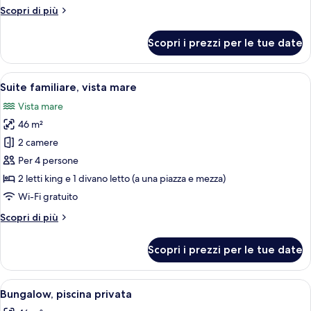
vista
Altri
Scopri di più
piscina
dettagli
per
Scopri i prezzi per le tue date
Camera
Deluxe,
vista
Apri
Una camera d'albergo con un letto gran
10
piscina
Suite familiare, vista mare
tutte
Vista mare
le
46 m²
foto
per
2 camere
Suite
Per 4 persone
familiare,
2 letti king e 1 divano letto (a una piazza e mezza)
vista
Wi-Fi gratuito
mare
Altri
Scopri di più
dettagli
per
Scopri i prezzi per le tue date
Suite
familiare,
vista
Apri
Bungalow, piscina privata | Vista dalla
8
mare
Bungalow, piscina privata
tutte