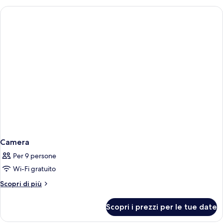
Pool
View
Camera
Per 9 persone
Wi-Fi gratuito
Altri
Scopri di più
dettagli
per
Scopri i prezzi per le tue date
Camera