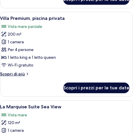
Suite
panoramica,
piscina
Apri
Una piscina con bordo piastrellato, sed
15
privata,
Villa Premium, piscina privata
tutte
vista
Vista mare parziale
mare
le
200 m²
foto
per
1 camera
Villa
Per 4 persone
Premium,
1 letto king e 1 letto queen
piscina
Wi-Fi gratuito
privata
Altri
Scopri di più
dettagli
per
Scopri i prezzi per le tue date
Villa
Premium,
piscina
Apri
Un'ampia zona giorno moderna con pav
15
privata
La Marquise Suite Sea View
tutte
Vista mare
le
120 m²
foto
per
1 camera