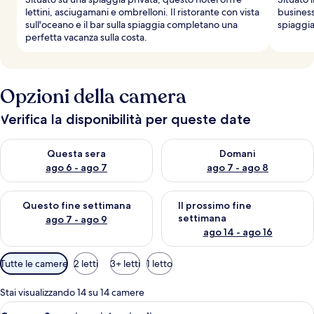
lettini, asciugamani e ombrelloni. Il ristorante con vista
business
sull'oceano e il bar sulla spiaggia completano una
spiaggia 
perfetta vacanza sulla costa.
Opzioni della camera
Verifica la disponibilità per queste date
Verifica la disponibilità per questa sera, ago 6 - ago 7
Verifica la disponibilità per d
Questa sera
Domani
ago 6 - ago 7
ago 7 - ago 8
Verifica la disponibilità per questo fine settimana, ago 7 - ago
Verifica la disponibilità per il
Questo fine settimana
Il prossimo fine
settimana
ago 7 - ago 9
ago 14 - ago 16
Filtri
Tutte le camere
2 letti
3+ letti
1 letto
disponibili
per
Stai visualizzando 14 su 14 camere
le
Apri
Una camera d'albergo con un letto gran
5