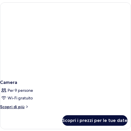
Camera
Per 9 persone
Wi-Fi gratuito
Altri
Scopri di più
dettagli
per
Scopri i prezzi per le tue date
Camera