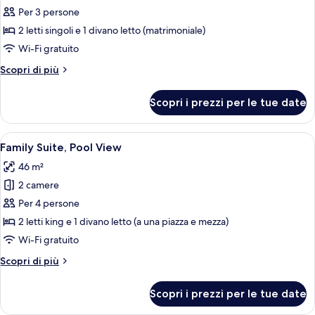
La
Per 3 persone
Marquise
2 letti singoli e 1 divano letto (matrimoniale)
Suite
Wi-Fi gratuito
Sea
Altri
Scopri di più
View
dettagli
per
Scopri i prezzi per le tue date
La
Marquise
Suite
Apri
Camera d'albergo con un letto grande,
11
Sea
Family Suite, Pool View
tutte
View
46 m²
le
2 camere
foto
per
Per 4 persone
Family
2 letti king e 1 divano letto (a una piazza e mezza)
Suite,
Wi-Fi gratuito
Pool
Altri
Scopri di più
View
dettagli
per
Scopri i prezzi per le tue date
Family
Suite,