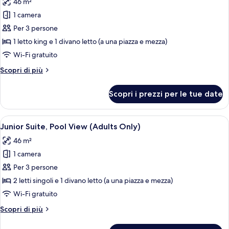
46 m²
le
1 camera
foto
per
Per 3 persone
Bungalow,
1 letto king e 1 divano letto (a una piazza e mezza)
piscina
Wi-Fi gratuito
privata
Altri
Scopri di più
dettagli
per
Scopri i prezzi per le tue date
Bungalow,
piscina
privata
Apri
Una camera d'albergo con un letto gran
9
Junior Suite, Pool View (Adults Only)
tutte
46 m²
le
1 camera
foto
per
Per 3 persone
Junior
2 letti singoli e 1 divano letto (a una piazza e mezza)
Suite,
Wi-Fi gratuito
Pool
Altri
Scopri di più
View
dettagli
(Adults
per