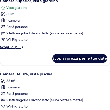
Camera Superior, vista giardino
camere
tutte
Vista giardino
le
30 m²
foto
per
1 camera
Camera
Per 3 persone
Superior,
2 letti singoli e 1 divano letto (a una piazza e mezza)
vista
Wi-Fi gratuito
giardino
Altri
Scopri di più
dettagli
per
Scopri i prezzi per le tue date
Camera
Superior,
vista
Apri
Un balcone con vista su una piscina, p
10
giardino
Camera Deluxe, vista piscina
tutte
33 m²
le
1 camera
foto
per
Per 3 persone
Camera
2 letti singoli e 1 divano letto (a una piazza e mezza)
Deluxe,
Wi-Fi gratuito