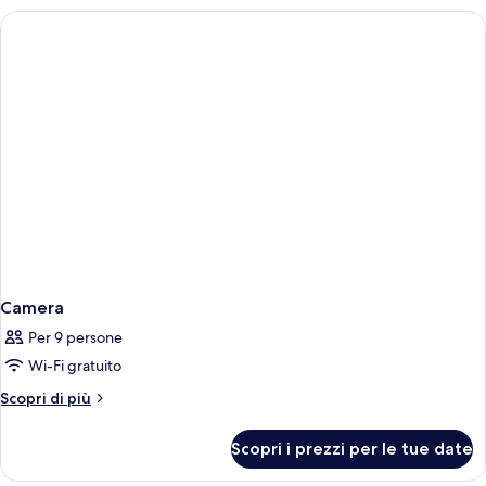
Camera
Per 9 persone
Wi-Fi gratuito
Altri
Scopri di più
dettagli
per
Scopri i prezzi per le tue date
Camera