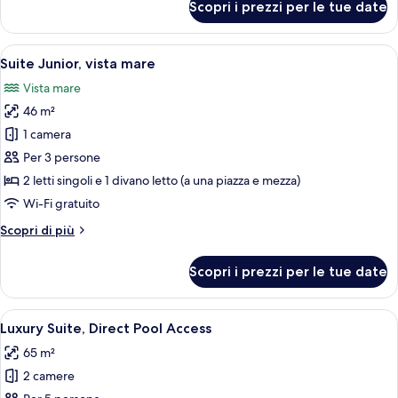
Scopri i prezzi per le tue date
Junior
Only)
Suite,
Pool
Apri
Camera d'albergo con un letto grande, u
11
View
Suite Junior, vista mare
tutte
(Adults
Vista mare
Only)
le
46 m²
foto
per
1 camera
Suite
Per 3 persone
Junior,
2 letti singoli e 1 divano letto (a una piazza e mezza)
vista
Wi-Fi gratuito
mare
Altri
Scopri di più
dettagli
per
Scopri i prezzi per le tue date
Suite
Junior,
vista
Apri
Una camera d'albergo con un letto, una 
12
mare
Luxury Suite, Direct Pool Access
tutte
65 m²
le
2 camere
foto