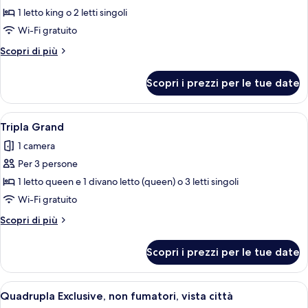
fumatori,
per
1 letto king o 2 letti singoli
vista
Doppia
giardino
Wi-Fi gratuito
Luxury,
Altri
Scopri di più
1
dettagli
camera
per
Scopri i prezzi per le tue date
Doppia
da
Luxury,
letto,
1
Apri
Una camera da letto compatta con un l
non
8
camera
Tripla Grand
tutte
da
fumatori,
1 camera
letto,
le
vista
non
Per 3 persone
foto
città
fumatori,
per
1 letto queen e 1 divano letto (queen) o 3 letti singoli
vista
Tripla
città
Wi-Fi gratuito
Grand
Altri
Scopri di più
dettagli
per
Scopri i prezzi per le tue date
Tripla
Grand
Apri
Una camera d'albergo con un letto, una
8
Quadrupla Exclusive, non fumatori, vista città
tutte