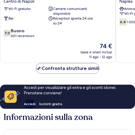
Centro di Napoli
Naples
Centro
Hotel
Wi-Fi gratuito
Camere comunicanti
Anima
di
Naples
disponibili
Wi-Fi 
Napoli
Bar
Reception aperta 24 ore
6.4
6,4
1.006
su 24
su
7.0
Buono
10,
7,0
su
601 recensioni
1.006
10,
recensio
Il
74 €
Buono,
prezzo
601
tasse e oneri inclusi
attuale
11 ago - 12 ago
recensioni
è
74 €
Confronta strutture simili
Accedi per visualizzare gli extra e gli sconti idonei.
Prenotare conviene!
Accedi
Iscriviti gratis
Informazioni sulla zona