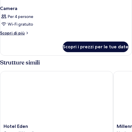
Camera
Per 4 persone
Wi-Fi gratuito
Altri
Scopri di più
dettagli
per
Scopri i prezzi per le tue date
Camera
Strutture simili
Hotel Eden
Millenni
Hotel
Millenn
Hotel Eden
Millen
Eden
Gold