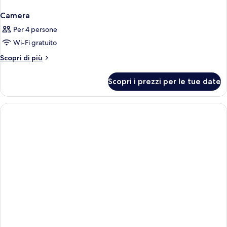
Camera
Per 4 persone
Wi-Fi gratuito
Altri
Scopri di più
dettagli
per
Scopri i prezzi per le tue date
Camera