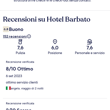
struttura offre check-in e check-out senza contatti.
Recensioni su Hotel Barbato
Recensioni
Buono
6,8
152 recensioni
7,6
6,0
7,6
Pulizia
Posizione
Personale e servizio
Recensioni
Recensione verificata
8/10 Ottimo
6 set 2023
ottimo servizio clienti
angela, viaggio di 2 notti
Recensione verificata