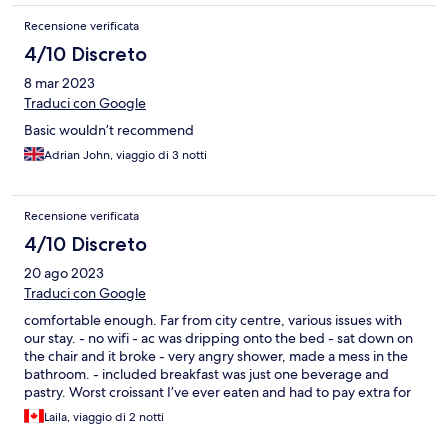
Recensione verificata
4/10 Discreto
8 mar 2023
Traduci con Google
Basic wouldn’t recommend
Adrian John, viaggio di 3 notti
Recensione verificata
4/10 Discreto
20 ago 2023
Traduci con Google
comfortable enough. Far from city centre, various issues with
our stay. - no wifi - ac was dripping onto the bed - sat down on
the chair and it broke - very angry shower, made a mess in the
bathroom. - included breakfast was just one beverage and
pastry. Worst croissant I’ve ever eaten and had to pay extra for
second coffee. - hotel was filled with cigarette smoke - balcony
Laila, viaggio di 2 notti
opened only onto a grate. Fine enough but not as comfortable
as I would’ve liked.