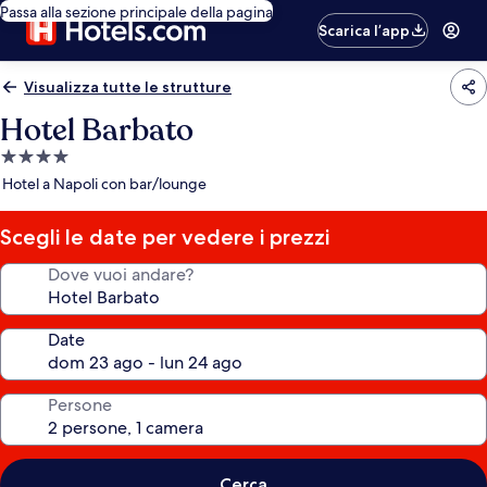
Passa alla sezione principale della pagina
Scarica l’app
Visualizza tutte le strutture
Hotel Barbato
Struttura
a
Hotel a Napoli con bar/lounge
4.0
stelle
Scegli le date per vedere i prezzi
Dove vuoi andare?
Date
Persone
Cerca