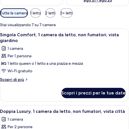
ago 21 - ago 23
Filtri
Tutte le camere
1 letto
2 letti
3+ letti
disponibili
per
Stai visualizzando 7 su 7 camere
le
Apri
Un bagno moderno con pavimento in ma
7
Singola Comfort, 1 camera da letto, non fumatori, vista
camere
tutte
giardino
le
1 camera
foto
Per 1 persona
per
1 letto queen o 1 letto a una piazza e mezza
Singola
Comfort,
Wi-Fi gratuito
1
Altri
Scopri di più
camera
dettagli
per
da
Scopri i prezzi per le tue date
Singola
letto,
Comfort,
non
1
Apri
Un bagno moderno con un mobile vanita
12
fumatori,
camera
Doppia Luxury, 1 camera da letto, non fumatori, vista città
tutte
da
vista
1 camera
letto,
le
giardino
non
Per 2 persone
foto