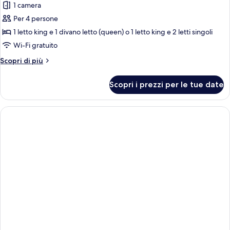
1 camera
le
Per 4 persone
foto
per
1 letto king e 1 divano letto (queen) o 1 letto king e 2 letti singoli
Quadrupla
Wi-Fi gratuito
Exclusive,
Altri
Scopri di più
non
dettagli
fumatori,
per
Scopri i prezzi per le tue date
Quadrupla
vista
Exclusive,
città
non
fumatori,
vista
città