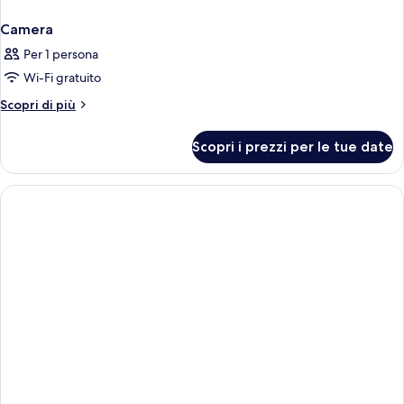
Camera
Per 1 persona
Wi-Fi gratuito
Altri
Scopri di più
dettagli
per
Scopri i prezzi per le tue date
Camera