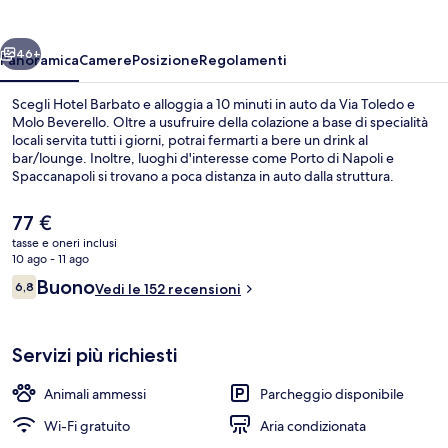
ietro
Avanti
46+
Panoramica
Camere
Posizione
Regolamenti
Scegli Hotel Barbato e alloggia a 10 minuti in auto da Via Toledo e
Molo Beverello. Oltre a usufruire della colazione a base di specialità
locali servita tutti i giorni, potrai fermarti a bere un drink al
bar/lounge. Inoltre, luoghi d'interesse come Porto di Napoli e
Spaccanapoli si trovano a poca distanza in auto dalla struttura.
Il
77 €
prezzo
tasse e oneri inclusi
attuale
10 ago - 11 ago
Ingresso della struttura
è
Recensioni
Buono
6,8
Vedi le 152 recensioni
77 €
6,8 su 10
Servizi più richiesti
Animali ammessi
Parcheggio disponibile
Wi-Fi gratuito
Aria condizionata