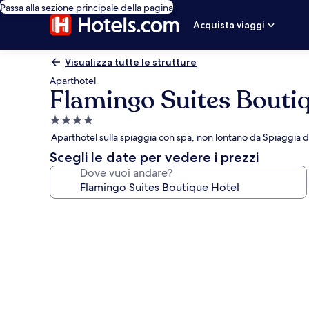
Passa alla sezione principale della pagina
Acquista viaggi
Visualizza tutte le strutture
Aparthotel
Flamingo Suites Bouti
Struttura
a
Aparthotel sulla spiaggia con spa, non lontano da Spiaggia 
4.0
Scegli le date per vedere i prezzi
stelle
Dove vuoi andare?
Galleria
fotografica
per
Flamingo
Suites