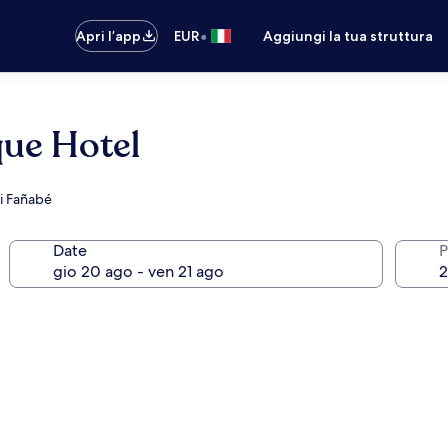
•
Apri l’app
EUR
Aggiungi la tua struttura
que Hotel
di Fañabé
Date
P