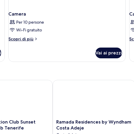
Camera
C
Per 10 persone
Wi-Fi gratuito
Altri
Al
Scopri di più
Sc
dettagli
de
per
pe
i
Vai ai prezzi
Camera
C
on Club Sunset Harbour Club Tenerife
Ramada Residences by Wyndham Cos
Ramada
tion Club Sunset
Ramada Residences by Wyndham
Residences
b Tenerife
Costa Adeje
by