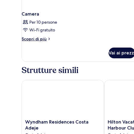
Camera
Per 10 persone
Wi-Fi gratuito
Altri
Scopri di più
dettagli
per
Vai ai prezz
Camera
Strutture simili
Wyndham Residences Costa Adeje
Hilton Vacati
Wyndham
Hilton
Wyndham Residences Costa
Hilton Vaca
Residences
Vacation
Adeje
Harbour Clu
Costa
Club