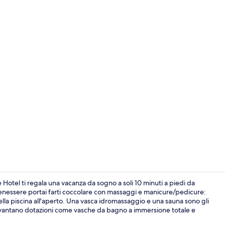
Suite Deluxe,
Hotel ti regala una vacanza da sogno a soli 10 minuti a piedi da
enessere portai farti coccolare con massaggi e manicure/pedicure:
ella piscina all'aperto. Una vasca idromassaggio e una sauna sono gli
Manicure/pe
nti vantano dotazioni come vasche da bagno a immersione totale e