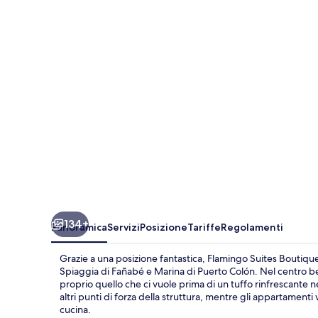
Boutique
Hotel
134+
Panoramica
Servizi
Posizione
Tariffe
Regolamenti
Grazie a una posizione fantastica, Flamingo Suites Boutique 
Spiaggia di Fañabé e Marina di Puerto Colón. Nel centro b
proprio quello che ci vuole prima di un tuffo rinfrescante n
altri punti di forza della struttura, mentre gli appartame
cucina.