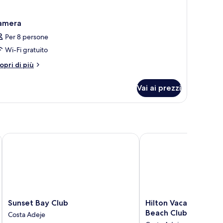
amera
Per 8 persone
Wi-Fi gratuito
tri
opri di più
ttagli
r
Vai ai prezzi
amera
ta Adeje
Sunset Bay Club
Hilton Vacation Club R
Sunset
Hilton
Sunset Bay Club
Hilton Vacation Club
Bay
Vacation
Beach Club Tenerife
Costa Adeje
Club
Club