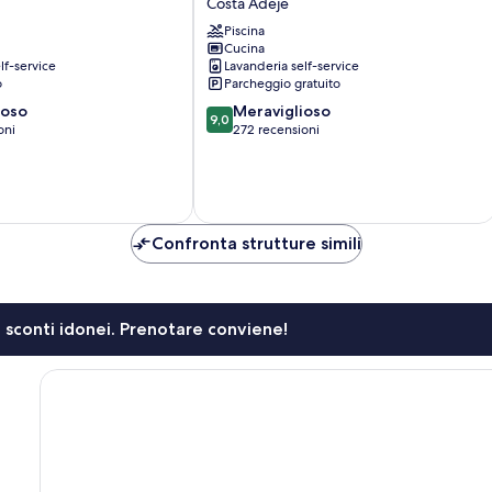
Costa Adeje
Wyndham
Costa
Piscina
Cucina
Adeje
lf-service
Lavanderia self-service
Costa
o
Parcheggio gratuito
Adeje
9.0
ioso
Meraviglioso
9,0
su
oni
272 recensioni
10,
Meraviglioso,
272
recensioni
Confronta strutture simili
li sconti idonei. Prenotare conviene!