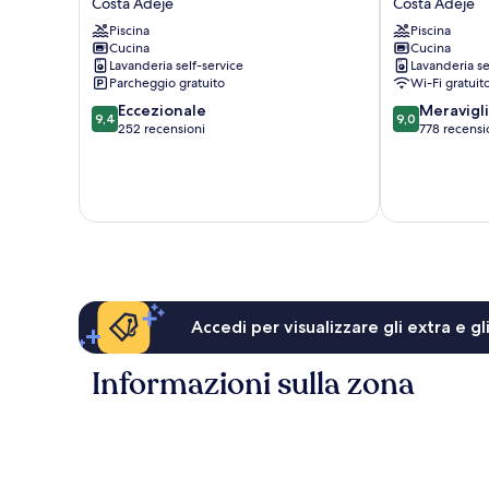
Costa Adeje
Costa Adeje
Adeje
Sunset
Costa
Piscina
Harbour
Piscina
Cucina
Cucina
Adeje
Club
Lavanderia self-service
Lavanderia se
Tenerife
Parcheggio gratuito
Wi-Fi gratuit
Costa
9.4
9.0
Eccezionale
Adeje
Meravigl
9,4
9,0
su
su
252 recensioni
778 recensi
10,
10,
Eccezionale,
Meraviglioso,
252
778
recensioni
recensioni
Accedi per visualizzare gli extra e g
Informazioni sulla zona