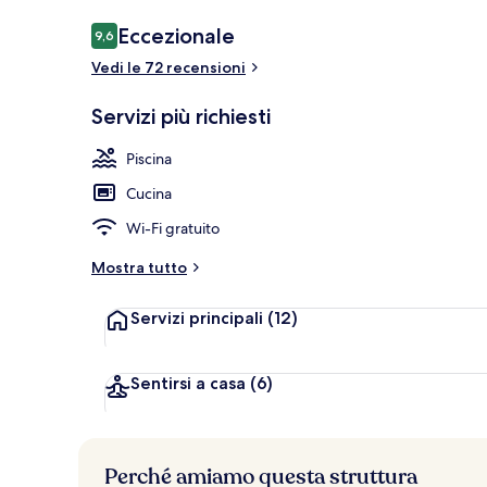
Recensioni
Eccezionale
9,6
9,6 su 10
Vedi le 72 recensioni
Esterni
Servizi più richiesti
Piscina
Cucina
Wi-Fi gratuito
Mostra tutto
Servizi principali
(12)
Sentirsi a casa
(6)
Perché amiamo questa struttura