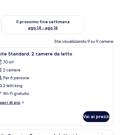
ne settimana, ago 7 - ago 9
Verifica la disponibilità per il prossimo fine settimana, ago 14 
Il prossimo fine settimana
ago 14 - ago 16
Stai visualizzando 9 su 9 camere
iscina e vista sull'oceano.
pri
Un tavolo rotondo con quattro sedie bianche, u
16
ite Standard, 2 camere da letto
utte
70 m²
2 camere
oto
er
Per 6 persone
uite
2 letti king
tandard,
Wi-Fi gratuito
tri
opri di più
amere
ttagli
a
r
Vai ai prezzi
ite
etto
andard,
rale.
de, un balcone vista mare e una porta scorrevole in vetro.
pri
Una terrazza sul tetto con poltrone da relax, 
14
mere