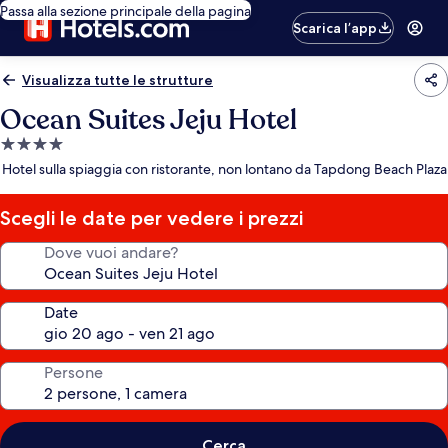
Passa alla sezione principale della pagina
Scarica l’app
Visualizza tutte le strutture
Ocean Suites Jeju Hotel
Struttura
a
Hotel sulla spiaggia con ristorante, non lontano da Tapdong Beach Plaza
4.0
stelle
Scegli le date per vedere i prezzi
Dove vuoi andare?
Date
Persone
Cerca