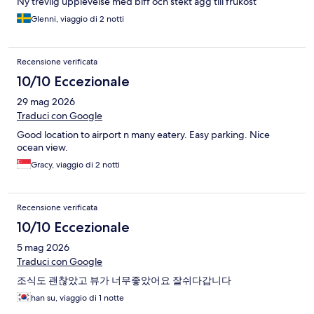
Ny trevlig upplevelse med biff och stekt ägg till frukost
Glenni, viaggio di 2 notti
Recensione verificata
10/10 Eccezionale
29 mag 2026
Traduci con Google
Good location to airport n many eatery. Easy parking. Nice
ocean view.
Gracy, viaggio di 2 notti
Recensione verificata
10/10 Eccezionale
5 mag 2026
Traduci con Google
조식도 괜찮았고 뷰가 너무좋았어요 잘쉬다갑니다
han su, viaggio di 1 notte