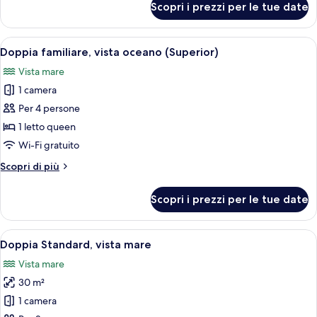
Scopri i prezzi per le tue date
Quadrupla
familiare,
vista
Apri
Una moderna camera d'hotel con una gr
5
montagna
Doppia familiare, vista oceano (Superior)
tutte
(Superior)
Vista mare
le
1 camera
foto
per
Per 4 persone
Doppia
1 letto queen
familiare,
Wi-Fi gratuito
vista
Altri
Scopri di più
oceano
dettagli
(Superior)
per
Scopri i prezzi per le tue date
Doppia
familiare,
vista
Apri
Una camera d'albergo con un letto gran
3
oceano
Doppia Standard, vista mare
tutte
(Superior)
Vista mare
le
30 m²
foto
per
1 camera