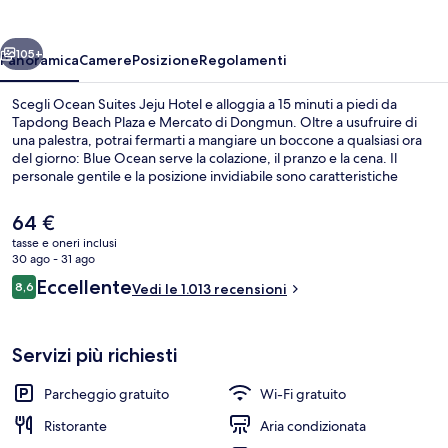
Hotel
ietro
Avanti
105+
Panoramica
Camere
Posizione
Regolamenti
Scegli Ocean Suites Jeju Hotel e alloggia a 15 minuti a piedi da
Tapdong Beach Plaza e Mercato di Dongmun. Oltre a usufruire di
una palestra, potrai fermarti a mangiare un boccone a qualsiasi ora
del giorno: Blue Ocean serve la colazione, il pranzo e la cena. Il
personale gentile e la posizione invidiabile sono caratteristiche
apprezzate dalle recensioni degli ospiti.
Il
64 €
prezzo
tasse e oneri inclusi
attuale
30 ago - 31 ago
Servizio di colazione, pranzo e cena
è
Recensioni
Eccellente
8,6
Vedi le 1.013 recensioni
64 €
8,6 su 10
Servizi più richiesti
Parcheggio gratuito
Wi-Fi gratuito
Ristorante
Aria condizionata