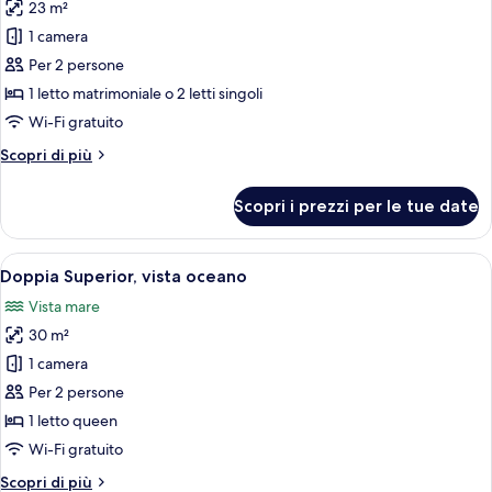
23 m²
vista
foto
montagna
1 camera
per
(Two
Per 2 persone
Camera
Rooms
Family
Basic
1 letto matrimoniale o 2 letti singoli
Twin)
con
Wi-Fi gratuito
letto
Altri
Scopri di più
matrimoniale
dettagli
o
per
Scopri i prezzi per le tue date
Camera
2
Basic
letti
con
Apri
Una camera d'hotel moderna con un let
singoli
4
letto
Doppia Superior, vista oceano
tutte
matrimoniale
(Randomly
Vista mare
o
le
assigned
2
30 m²
foto
upon
letti
per
1 camera
check-
singoli
Doppia
(Randomly
Per 2 persone
in)
assigned
Superior,
1 letto queen
upon
vista
Wi-Fi gratuito
check-
oceano
in)
Altri
Scopri di più