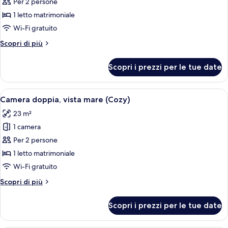
Doppia
Per 2 persone
Standard,
1 letto matrimoniale
vista
Wi-Fi gratuito
mare
Altri
Scopri di più
dettagli
per
Scopri i prezzi per le tue date
Doppia
Standard,
vista
Apri
Una camera d'albergo con un letto, una
4
mare
Camera doppia, vista mare (Cozy)
tutte
23 m²
le
1 camera
foto
per
Per 2 persone
Camera
1 letto matrimoniale
doppia,
Wi-Fi gratuito
vista
Altri
Scopri di più
mare
dettagli
(Cozy)
per
Scopri i prezzi per le tue date
Camera
doppia,
vista