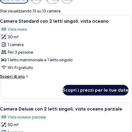
disponibili
per
Stai visualizzando 13 su 13 camere
le
Apri
Biancheria da letto di alta qualità, cop
6
Camera Standard con 2 letti singoli, vista oceano
camere
tutte
Vista mare
le
30 m²
foto
per
1 camera
Camera
Per 3 persone
Standard
1 letto matrimoniale e 1 letto singolo
con
Wi-Fi gratuito
2
Altri
Scopri di più
letti
dettagli
singoli,
per
Scopri i prezzi per le tue date
vista
Camera
Standard
oceano
con
Apri
Una camera d'albergo con pavimento in 
7
2
Camera Deluxe con 2 letti singoli, vista oceano parziale
tutte
letti
Vista oceano parziale
singoli,
le
vista
50 m²
foto
oceano