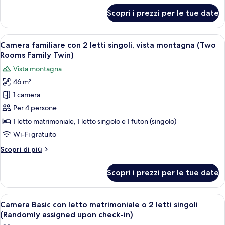
vista
per
Scopri i prezzi per le tue date
Camera
mare
familiare
(Two
con
Apri
Camera d'albergo con due letti, televis
Rooms
5
2
Camera familiare con 2 letti singoli, vista montagna (Two
tutte
Family
letti
Rooms Family Twin)
singoli,
le
Twin)
Vista montagna
vista
foto
mare
46 m²
per
(Two
1 camera
Camera
Rooms
Family
familiare
Per 4 persone
Twin)
con
1 letto matrimoniale, 1 letto singolo e 1 futon (singolo)
2
Wi-Fi gratuito
letti
Altri
Scopri di più
singoli,
dettagli
vista
per
Scopri i prezzi per le tue date
Camera
montagna
familiare
(Two
con
Apri
Una camera d'albergo con un letto, una
Rooms
8
2
Camera Basic con letto matrimoniale o 2 letti singoli
tutte
Family
letti
(Randomly assigned upon check-in)
singoli,
le
Twin)