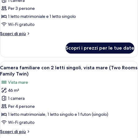
per
1 camera
Camera
Per 3 persone
Deluxe
1 letto matrimoniale e 1 letto singolo
con
Wi-Fi gratuito
2
Altri
Scopri di più
letti
dettagli
singoli,
per
Scopri i prezzi per le tue date
vista
Camera
Deluxe
oceano
con
Apri
Camera familiare con 2 letti singoli, v
parziale
7
2
Camera familiare con 2 letti singoli, vista mare (Two Rooms
tutte
letti
Family Twin)
singoli,
le
Vista mare
vista
foto
oceano
46 m²
per
parziale
1 camera
Camera
familiare
Per 4 persone
con
1 letto matrimoniale, 1 letto singolo e 1 futon (singolo)
2
Wi-Fi gratuito
letti
Altri
Scopri di più
singoli,
dettagli