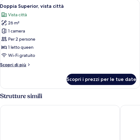
Apri
Una camera d'albergo moderna con un 
4
mare
Doppia Superior, vista città
tutte
(Cozy)
Vista città
le
26 m²
foto
per
1 camera
Doppia
Per 2 persone
Superior,
1 letto queen
vista
Wi-Fi gratuito
città
Altri
Scopri di più
dettagli
per
Scopri i prezzi per le tue date
Doppia
Superior,
vista
Strutture simili
città
Jeju Oriental Hotel & Casino
Hotel R