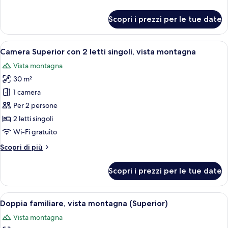
dettagli
per
Scopri i prezzi per le tue date
Doppia
Superior,
vista
Apri
Camera d'albergo moderna con due lett
6
oceano
Camera Superior con 2 letti singoli, vista montagna
tutte
Vista montagna
le
30 m²
foto
per
1 camera
Camera
Per 2 persone
Superior
2 letti singoli
con
Wi-Fi gratuito
2
Altri
Scopri di più
letti
dettagli
singoli,
per
Scopri i prezzi per le tue date
vista
Camera
Superior
montagna
con
Apri
Una moderna camera d'albergo con un 
6
2
Doppia familiare, vista montagna (Superior)
tutte
letti
Vista montagna
singoli,
le