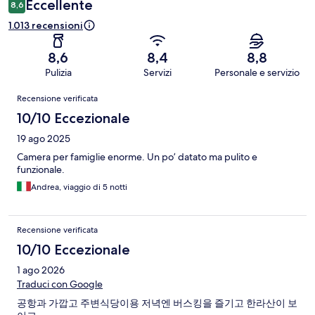
Eccellente
8,6
1.013 recensioni
8,6
8,4
8,8
Pulizia
Servizi
Personale e servizio
Recensioni
Recensione verificata
10/10 Eccezionale
19 ago 2025
Camera per famiglie enorme. Un po’ datato ma pulito e
funzionale.
Andrea, viaggio di 5 notti
Recensione verificata
10/10 Eccezionale
1 ago 2026
Traduci con Google
공항과 가깝고 주변식당이용 저녁엔 버스킹을 즐기고 한라산이 보