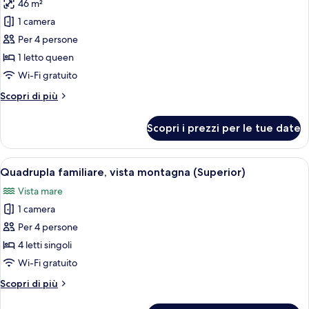
vista
46 m²
foto
montagna
per
1 camera
Doppia
Per 4 persone
familiare,
1 letto queen
vista
Wi-Fi gratuito
montagna
Altri
Scopri di più
(Superior)
dettagli
per
Scopri i prezzi per le tue date
Doppia
familiare,
vista
Apri
Camera d'albergo moderna con due lett
5
montagna
Quadrupla familiare, vista montagna (Superior)
tutte
(Superior)
Vista mare
le
1 camera
foto
per
Per 4 persone
Quadrupla
4 letti singoli
familiare,
Wi-Fi gratuito
vista
Altri
Scopri di più
montagna
dettagli
(Superior)
per