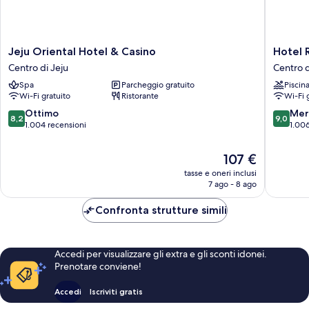
Jeju
Hotel
Jeju Oriental Hotel & Casino
Hotel 
Oriental
RegentM
Centro di Jeju
Centro d
Hotel
Centro
Spa
Parcheggio gratuito
Piscin
&
di
Wi-Fi gratuito
Ristorante
Wi-Fi 
Casino
Jeju
Centro
8.2
9.0
Ottimo
Mer
8,2
9,0
di
su
su
1.004 recensioni
1.006
Jeju
10,
10,
Ottimo,
Meravigl
Il
107 €
1.004
1.006
prezzo
tasse e oneri inclusi
recensioni
recensio
attuale
7 ago - 8 ago
è
107 €
Confronta strutture simili
Accedi per visualizzare gli extra e gli sconti idonei.
Prenotare conviene!
Accedi
Iscriviti gratis