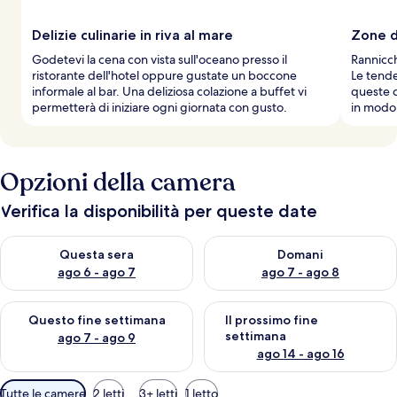
Delizie culinarie in riva al mare
Zone d
Godetevi la cena con vista sull'oceano presso il
Rannicch
ristorante dell'hotel oppure gustate un boccone
Le tende
informale al bar. Una deliziosa colazione a buffet vi
queste c
permetterà di iniziare ogni giornata con gusto.
in modo 
Opzioni della camera
Verifica la disponibilità per queste date
Verifica la disponibilità per questa sera, ago 6 - ago 7
Verifica la disponibilità per d
Questa sera
Domani
ago 6 - ago 7
ago 7 - ago 8
Verifica la disponibilità per questo fine settimana, ago 7 - ago
Verifica la disponibilità per il
Questo fine settimana
Il prossimo fine
settimana
ago 7 - ago 9
ago 14 - ago 16
Filtri
Tutte le camere
2 letti
3+ letti
1 letto