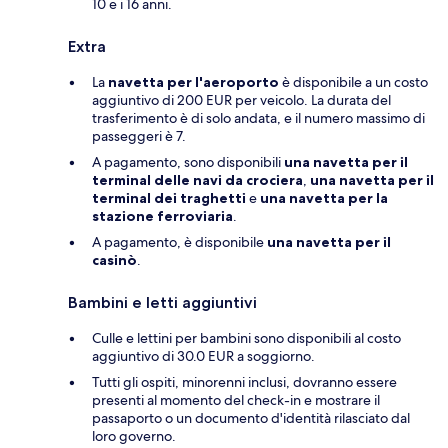
10 e i 16 anni.
Extra
La
navetta per l'aeroporto
è disponibile a un costo
aggiuntivo di 200 EUR per veicolo. La durata del
trasferimento è di solo andata, e il numero massimo di
passeggeri è 7.
A pagamento, sono disponibili
una navetta per il
terminal delle navi da crociera
,
una navetta per il
terminal dei traghetti
e
una navetta per la
stazione ferroviaria
.
A pagamento, è disponibile
una navetta per il
casinò
.
Bambini e letti aggiuntivi
Culle e lettini per bambini sono disponibili al costo
aggiuntivo di 30.0 EUR a soggiorno.
Tutti gli ospiti, minorenni inclusi, dovranno essere
presenti al momento del check-in e mostrare il
passaporto o un documento d'identità rilasciato dal
loro governo.