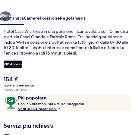
ietro
Avanti
111+
Panoramica
Camere
Posizione
Regolamenti
Hotel Casa W si trova in una posizione incantevole, a soli 10 minuti a
piedi da Canal Grande e Piazzale Roma. Tra i servizi gratuiti sono
inclusi Wi-Fi e colazione a buffet servita tutti i giorni dalle 07:30 alle
10:30. Inoltre, luoghi d'interesse come Ponte di Rialto e Teatro La
Fenice si trovano a soli 15 minuti a piedi.
VIP Access
Il
154 €
Facciata della struttura
prezzo
tasse e oneri inclusi
attuale
9 ago - 10 ago
è
Recensioni
9,6
Più popolare
154 €
C
su
Con le valutazioni più alte dei viaggiatori
o
Vedi le 144 recensioni
10,
n
Più
popolare
Servizi più richiesti
l
e