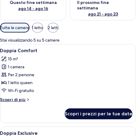
Questo fine settimana
Il prossimo fine
v
settimana
ago 14 - ago 16
i
ago 21 - ago 23
a
g
Filtri
Tutte le camere
1 letto
2 letti
g
disponibili
i
per
a
Stai visualizzando 5 su 5 camere
le
t
Apri
Una camera d'albergo con un letto, un
33
Doppia Comfort
camere
o
tutte
r
15 m²
le
i
1 camera
foto
per
Per 2 persone
Doppia
1 letto queen
Comfort
Wi-Fi gratuito
Altri
Scopri di più
dettagli
per
Scopri i prezzi per le tue date
Doppia
Comfort
Apri
Una camera d'albergo con un letto, un
21
Doppia Exclusive