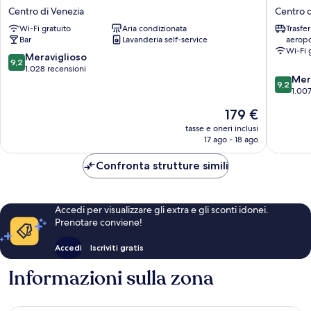
Bella
Palazzo
Centro di Venezia
Centro d
Venezia
Barocci
Wi-Fi gratuito
Aria condizionata
Trasfe
Centro
Centro
Bar
Lavanderia self-service
aeropo
di
di
Wi-Fi 
Venezia
Venezia
9.2
Meraviglioso
9,2
su
1.028 recensioni
9.2
Mer
10,
9,2
su
1.007
Meraviglioso,
10,
1.028
Il
179 €
Meravigl
recensioni
prezzo
1.007
tasse e oneri inclusi
attuale
17 ago - 18 ago
recensio
è
179 €
Confronta strutture simili
Accedi per visualizzare gli extra e gli sconti idonei.
Prenotare conviene!
Accedi
Iscriviti gratis
Informazioni sulla zona