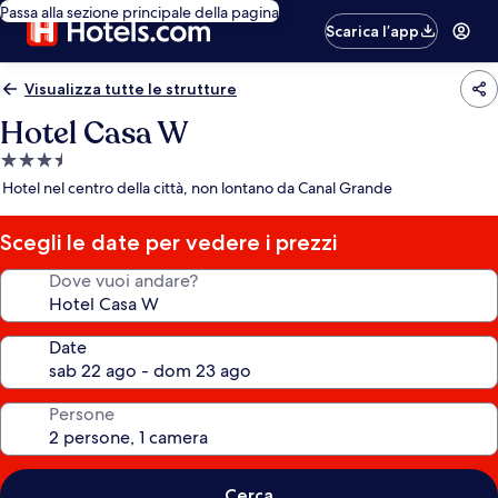
Passa alla sezione principale della pagina
Scarica l’app
Visualizza tutte le strutture
Hotel Casa W
Struttura
a
Hotel nel centro della città, non lontano da Canal Grande
3.5
stelle
Scegli le date per vedere i prezzi
Dove vuoi andare?
Date
Persone
Cerca