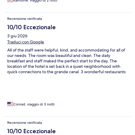
Kamdine, viaggio di 2 notti
Recensione verificata
10/10 Eccezionale
3 giu 2026
Traduci con Google
All of the staff were helpful, kind, and accommodating for all of
our needs. The room was beautiful and clean. The daily
breakfast and staff maked the perfect start to the day. The
location of the hotel is set back in a quiet neighborhood with
quick connections to the grande canal. 3 wonderful restaurants
just a step away from the front door. I would highly recommend
staying.
Conrad, viaggio di 3 notti
Recensione verificata
10/10 Eccezionale