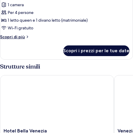
per
1 camera
Suite
Per 4 persone
panoramica,
1 letto queen e 1 divano letto (matrimoniale)
vista
Wi-Fi gratuito
canale
Altri
Scopri di più
dettagli
per
Scopri i prezzi per le tue date
Suite
panoramica,
vista
Strutture simili
canale
Hotel Bella Venezia
Venezia 
Hotel
Venezia
Hotel Bella Venezia
Venezi