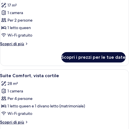
tutte
17 m²
le
1 camera
foto
per
Per 2 persone
Doppia
1 letto queen
Exclusive
Wi-Fi gratuito
Altri
Scopri di più
dettagli
per
Scopri i prezzi per le tue date
Doppia
Exclusive
Apri
Una camera d'albergo moderna con un 
8
Suite Comfort, vista cortile
tutte
28 m²
le
1 camera
foto
per
Per 4 persone
Suite
1 letto queen e 1 divano letto (matrimoniale)
Comfort,
Wi-Fi gratuito
vista
Altri
Scopri di più
cortile
dettagli