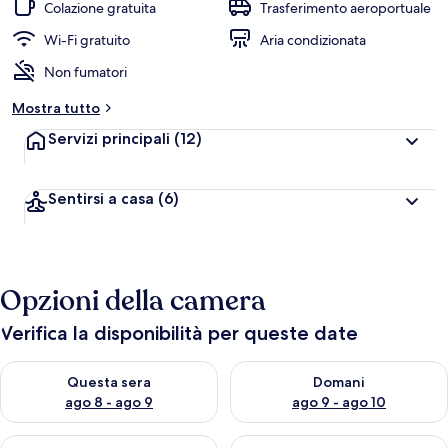
Colazione gratuita
Trasferimento aeroportuale
v
a
Wi-Fi gratuito
Aria condizionata
l
Non fumatori
u
t
Mostra tutto
a
z
Servizi principali
(12)
i
o
n
Sentirsi a casa
(6)
i
p
i
ù
Opzioni della camera
a
l
Verifica la disponibilità per queste date
t
e
Verifica la disponibilità per questa sera, ago 8 - ago 9
Verifica la disponibilità per d
Questa sera
Domani
d
ago 8 - ago 9
ago 9 - ago 10
e
i
Verifica la disponibilità per questo fine settimana, ago 14 - ag
Verifica la disponibilità per i