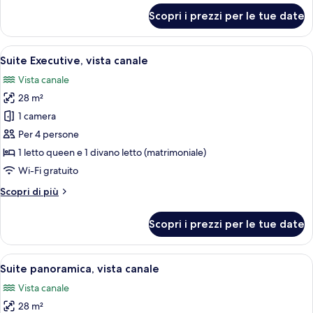
per
Scopri i prezzi per le tue date
Suite
Comfort,
vista
Apri
Una camera d'albergo con un letto, una
11
cortile
Suite Executive, vista canale
tutte
Vista canale
le
28 m²
foto
per
1 camera
Suite
Per 4 persone
Executive,
1 letto queen e 1 divano letto (matrimoniale)
vista
Wi-Fi gratuito
canale
Altri
Scopri di più
dettagli
per
Scopri i prezzi per le tue date
Suite
Executive,
vista
Apri
Un soggiorno con un divano blu, un q
7
canale
Suite panoramica, vista canale
tutte
Vista canale
le
28 m²
foto