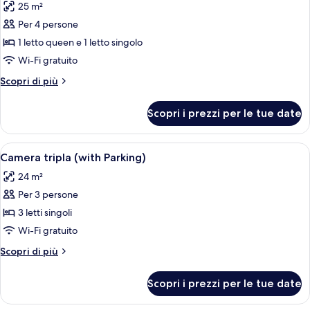
25 m²
le
Per 4 persone
foto
per
1 letto queen e 1 letto singolo
Camera
Wi-Fi gratuito
familiare
Altri
Scopri di più
(with
dettagli
Parking)
per
Scopri i prezzi per le tue date
Camera
familiare
(with
Apri
Una camera d'albergo con un letto gra
5
Parking)
Camera tripla (with Parking)
tutte
24 m²
le
Per 3 persone
foto
per
3 letti singoli
Camera
Wi-Fi gratuito
tripla
Altri
Scopri di più
(with
dettagli
Parking)
per
Scopri i prezzi per le tue date
Camera
tripla