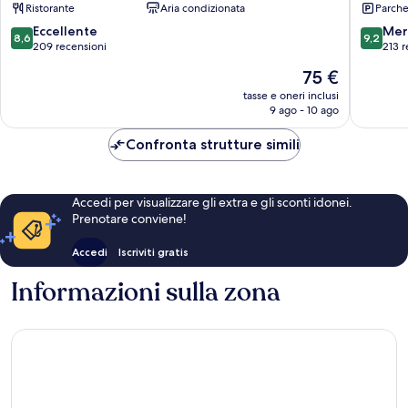
Ristorante
Aria condizionata
Parche
8.6
9.2
Eccellente
Mer
8,6
9,2
su
su
209 recensioni
213 r
10,
10,
Il
75 €
Eccellente,
Meravigl
prezzo
209
213
tasse e oneri inclusi
attuale
9 ago - 10 ago
recensioni
recensio
è
75 €
Confronta strutture simili
Accedi per visualizzare gli extra e gli sconti idonei.
Prenotare conviene!
Accedi
Iscriviti gratis
Informazioni sulla zona