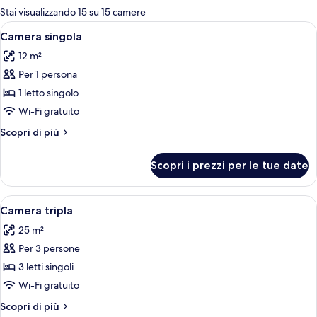
per
Stai visualizzando 15 su 15 camere
le
Apri
Una camera d'albergo con un letto, un
5
Camera singola
camere
tutte
12 m²
le
Per 1 persona
foto
per
1 letto singolo
Camera
Wi-Fi gratuito
singola
Altri
Scopri di più
dettagli
per
Scopri i prezzi per le tue date
Camera
singola
Apri
Camera d'albergo con un letto grande,
6
Camera tripla
tutte
25 m²
le
Per 3 persone
foto
per
3 letti singoli
Camera
Wi-Fi gratuito
tripla
Altri
Scopri di più