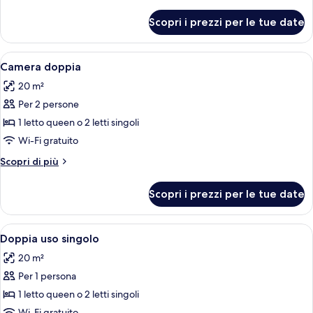
dettagli
per
Scopri i prezzi per le tue date
Camera
tripla
Apri
Una camera d'albergo con un letto, una 
12
Camera doppia
tutte
20 m²
le
Per 2 persone
foto
per
1 letto queen o 2 letti singoli
Camera
Wi-Fi gratuito
doppia
Altri
Scopri di più
dettagli
per
Scopri i prezzi per le tue date
Camera
doppia
Apri
Un letto grande con una testiera nera,
6
Doppia uso singolo
tutte
20 m²
le
Per 1 persona
foto
per
1 letto queen o 2 letti singoli
Doppia
Wi-Fi gratuito