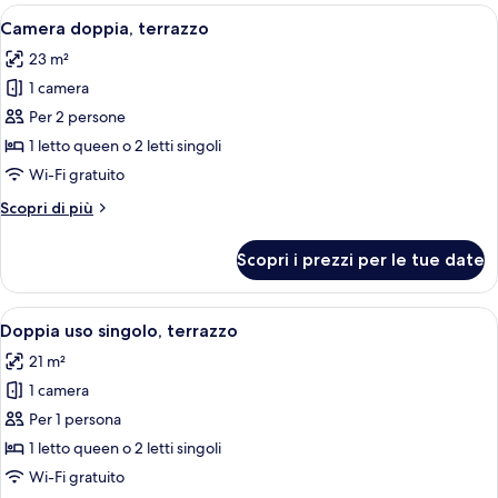
(with
Apri
Una camera d'albergo con un letto, una 
5
Parking)
Camera doppia, terrazzo
tutte
23 m²
le
1 camera
foto
per
Per 2 persone
Camera
1 letto queen o 2 letti singoli
doppia,
Wi-Fi gratuito
terrazzo
Altri
Scopri di più
dettagli
per
Scopri i prezzi per le tue date
Camera
doppia,
terrazzo
Apri
Camera d'albergo con un letto grande, 
7
Doppia uso singolo, terrazzo
tutte
21 m²
le
1 camera
foto
per
Per 1 persona
Doppia
1 letto queen o 2 letti singoli
uso
Wi-Fi gratuito
singolo,