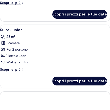
Altri
Scopri di più
terrazzo
dettagli
per
Scopri i prezzi per le tue date
Doppia
uso
singolo,
Apri
Una camera d'albergo con un letto gran
5
terrazzo
Suite Junior
tutte
23 m²
le
1 camera
foto
per
Per 2 persone
Suite
1 letto queen
Junior
Wi-Fi gratuito
Altri
Scopri di più
dettagli
per
Scopri i prezzi per le tue date
Suite
Junior