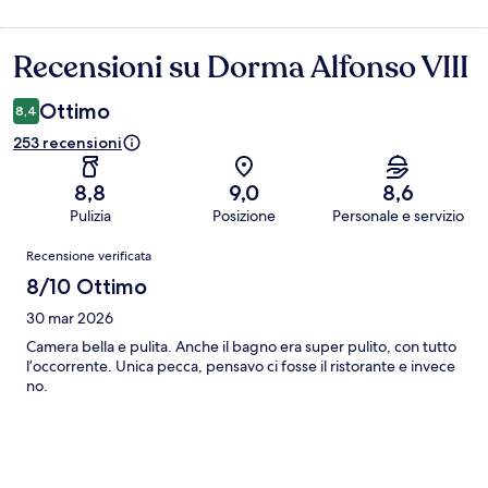
Recensioni su Dorma Alfonso VIII
Recensioni
Ottimo
8,4
253 recensioni
8,8
9,0
8,6
Pulizia
Posizione
Personale e servizio
Recensioni
Recensione verificata
8/10 Ottimo
30 mar 2026
Camera bella e pulita. Anche il bagno era super pulito, con tutto
l’occorrente. Unica pecca, pensavo ci fosse il ristorante e invece
no.