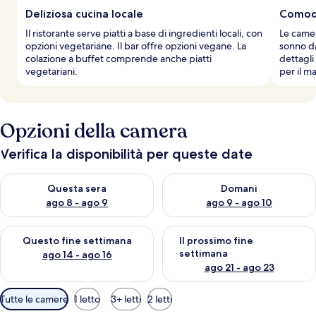
Deliziosa cucina locale
Comodo
Il ristorante serve piatti a base di ingredienti locali, con
Le camer
opzioni vegetariane. Il bar offre opzioni vegane. La
sonno da
colazione a buffet comprende anche piatti
dettagli
vegetariani.
per il m
Opzioni della camera
Verifica la disponibilità per queste date
Verifica la disponibilità per questa sera, ago 8 - ago 9
Verifica la disponibilità per d
Questa sera
Domani
ago 8 - ago 9
ago 9 - ago 10
Verifica la disponibilità per questo fine settimana, ago 14 - ag
Verifica la disponibilità per i
Questo fine settimana
Il prossimo fine
settimana
ago 14 - ago 16
ago 21 - ago 23
Filtri
Tutte le camere
1 letto
3+ letti
2 letti
disponibili