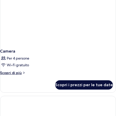
Camera
Per 4 persone
Wi-Fi gratuito
Altri
Scopri di più
dettagli
per
Scopri i prezzi per le tue date
Camera