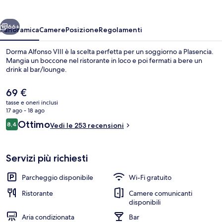
ietro
Avanti
66+
Panoramica
Camere
Posizione
Regolamenti
Dorma Alfonso VIII è la scelta perfetta per un soggiorno a Plasencia.
Mangia un boccone nel ristorante in loco e poi fermati a bere un
drink al bar/lounge.
Il
69 €
prezzo
tasse e oneri inclusi
attuale
17 ago - 18 ago
è
Recensioni
Ottimo
8,4
Vedi le 253 recensioni
69 €
8,4 su 10
Esterni
Servizi più richiesti
Parcheggio disponibile
Wi-Fi gratuito
Ristorante
Camere comunicanti
disponibili
Aria condizionata
Bar