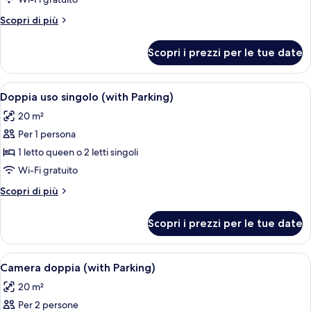
uso
Altri
Scopri di più
singolo
dettagli
per
Scopri i prezzi per le tue date
Doppia
uso
singolo
Apri
Una camera d'albergo con un letto, una 
5
Doppia uso singolo (with Parking)
tutte
20 m²
le
Per 1 persona
foto
per
1 letto queen o 2 letti singoli
Doppia
Wi-Fi gratuito
uso
Altri
Scopri di più
singolo
dettagli
(with
per
Scopri i prezzi per le tue date
Doppia
Parking)
uso
singolo
Apri
Una camera d'albergo con un letto gra
5
(with
Camera doppia (with Parking)
tutte
Parking)
20 m²
le
Per 2 persone
foto