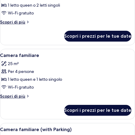
per
1 letto queen o 2 letti singoli
Camera
Wi-Fi gratuito
doppia
Altri
Scopri di più
(with
dettagli
Parking)
per
Scopri i prezzi per le tue date
Camera
doppia
(with
Apri
Una camera d'albergo con un letto gra
7
Parking)
Camera familiare
tutte
25 m²
le
Per 4 persone
foto
per
1 letto queen e 1 letto singolo
Camera
Wi-Fi gratuito
familiare
Altri
Scopri di più
dettagli
per
Scopri i prezzi per le tue date
Camera
familiare
Apri
Camera d'albergo con un letto grande,
8
Camera familiare (with Parking)
tutte