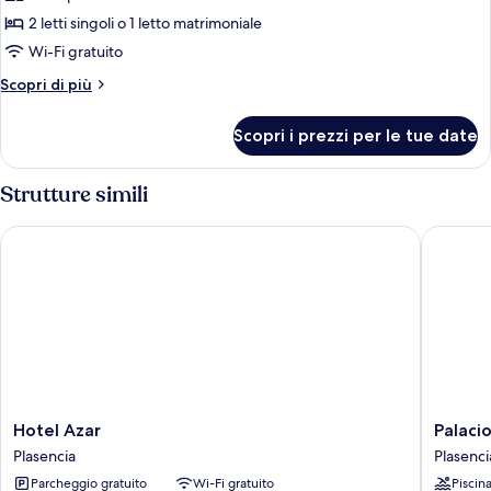
per
2 letti singoli o 1 letto matrimoniale
Double
Wi-Fi gratuito
or
Altri
Scopri di più
Twin
dettagli
room
per
Scopri i prezzi per le tue date
Double
or
Twin
Strutture simili
room
Hotel Azar
Palacio C
Hotel
Palacio
Hotel Azar
Palaci
Azar
Carvajal
Plasencia
Plasenci
Plasencia
Girón
Parcheggio gratuito
Wi-Fi gratuito
Piscin
Plasenci