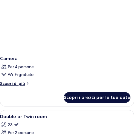
Camera
Per 4 persone
Wi-Fi gratuito
Altri
Scopri di più
dettagli
per
Scopri i prezzi per le tue date
Camera
Apri
Copriletto in piuma, minibar, una cass
6
Double or Twin room
tutte
23 m²
le
Per 2 persone
foto