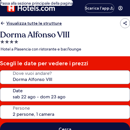
Passa alla sezione principale della pagina
Scarica l’app
Visualizza tutte le strutture
Dorma Alfonso VIII
Struttura
a
Hotel a Plasencia con ristorante e bar/lounge
4.0
stelle
Scegli le date per vedere i prezzi
Dove vuoi andare?
Date
Persone
Cerca