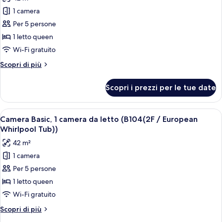
foto
BBQ))
1 camera
per
Per 5 persone
Camera
Basic,
1 letto queen
1
Wi-Fi gratuito
camera
Altri
Scopri di più
da
dettagli
letto
per
Scopri i prezzi per le tue date
Camera
(B103(2F
Basic,
/
1
Apri
Camera Basic, 1 camera da letto (B104(
European
8
camera
Camera Basic, 1 camera da letto (B104(2F / European
tutte
da
Whirlpool
Whirlpool Tub))
letto
le
Tub))
42 m²
(B103(2F
foto
/
1 camera
per
European
Per 5 persone
Camera
Whirlpool
Tub))
Basic,
1 letto queen
1
Wi-Fi gratuito
camera
Altri
Scopri di più
da
dettagli