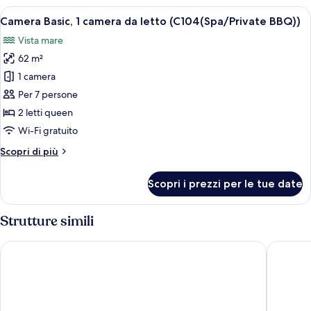
1
Apri
Camera Basic, 1 camera da letto (C104(
8
camera
Camera Basic, 1 camera da letto (C104(Spa/Private BBQ))
tutte
da
Vista mare
letto
le
(C103(Spa/Private
62 m²
foto
BBQ))
per
1 camera
Camera
Per 7 persone
Basic,
2 letti queen
1
Wi-Fi gratuito
camera
Altri
Scopri di più
da
dettagli
letto
per
Scopri i prezzi per le tue date
(C104(Spa/Private
Camera
Basic,
BBQ))
1
Strutture simili
camera
da
Taean Yeonpo Haibada Pension
The Seas
letto
(C104(Spa/Private
BBQ))