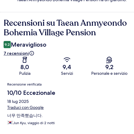
Recensioni su Taean Anmyeondo
Recensioni
Bohemia Village Pension
Meraviglioso
9,2
7 recensioni
8,0
9,4
9,2
Pulizia
Servizi
Personale e servizio
Recensioni
Recensione verificata
10/10 Eccezionale
18 lug 2025
Traduci con Google
너무 만족했습니다.
Jun Kyu, viaggio di 2 notti