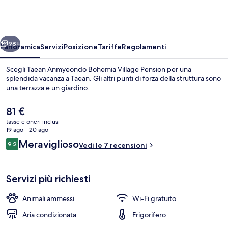
Bohemia
Village
Pension
ietro
Avanti
98+
Panoramica
Servizi
Posizione
Tariffe
Regolamenti
Scegli Taean Anmyeondo Bohemia Village Pension per una
splendida vacanza a Taean. Gli altri punti di forza della struttura sono
una terrazza e un giardino.
Il
81 €
prezzo
tasse e oneri inclusi
attuale
19 ago - 20 ago
è
Recensioni
Meraviglioso
9,2
Vedi le 7 recensioni
81 €
9,2 su 10
Esterni
Servizi più richiesti
Animali ammessi
Wi-Fi gratuito
Aria condizionata
Frigorifero