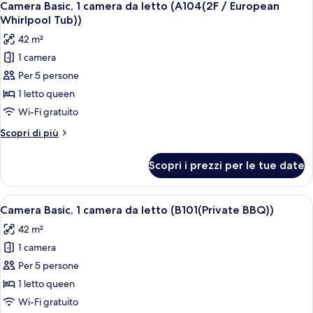
European
8
camera
Camera Basic, 1 camera da letto (A104(2F / European
tutte
da
Whirlpool
Whirlpool Tub))
letto
le
Tub))
42 m²
(A103(2F
foto
/
1 camera
per
European
Per 5 persone
Camera
Whirlpool
Tub))
Basic,
1 letto queen
1
Wi-Fi gratuito
camera
Altri
Scopri di più
da
dettagli
letto
per
Scopri i prezzi per le tue date
Camera
(A104(2F
Basic,
/
1
Apri
Camera Basic, 1 camera da letto (B101(P
European
9
camera
Camera Basic, 1 camera da letto (B101(Private BBQ))
tutte
da
Whirlpool
42 m²
letto
le
Tub))
(A104(2F
1 camera
foto
/
per
Per 5 persone
European
Camera
Whirlpool
1 letto queen
Tub))
Basic,
Wi-Fi gratuito