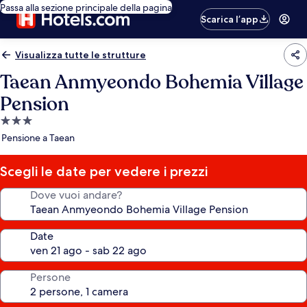
Passa alla sezione principale della pagina
Scarica l’app
Visualizza tutte le strutture
Taean Anmyeondo Bohemia Village
Pension
Struttura
a
Pensione a Taean
3.0
stelle
Scegli le date per vedere i prezzi
Dove vuoi andare?
Date
Persone