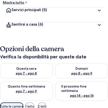
Mostra tutto
Servizi principali
(5)
Sentirsi a casa
(6)
Opzioni della camera
Verifica la disponibilità per queste date
Verifica la disponibilità per questa sera, ago 7 - ago 8
Verifica la disponibilità per d
Questa sera
Domani
ago 7 - ago 8
ago 8 - ago 9
Verifica la disponibilità per questo fine settimana, ago 7 - ago
Verifica la disponibilità per il
Questo fine settimana
Il prossimo fine
settimana
ago 7 - ago 9
ago 14 - ago 16
Filtri
Tutte le camere
1 letto
2 letti