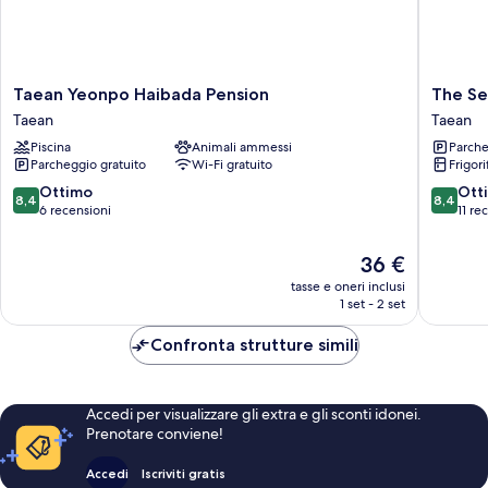
Taean
The
Taean Yeonpo Haibada Pension
The Se
Yeonpo
Seaside
Taean
Taean
Haibada
2,
Piscina
Animali ammessi
Parche
Pension
Taean
Parcheggio gratuito
Wi-Fi gratuito
Frigori
Taean
Taean
8.4
8.4
Ottimo
Ott
8,4
8,4
su
su
6 recensioni
11 re
10,
10,
Ottimo,
Ottimo,
Il
36 €
6
11
prezzo
tasse e oneri inclusi
recensioni
recensio
attuale
1 set - 2 set
è
36 €
Confronta strutture simili
Accedi per visualizzare gli extra e gli sconti idonei.
Prenotare conviene!
Accedi
Iscriviti gratis