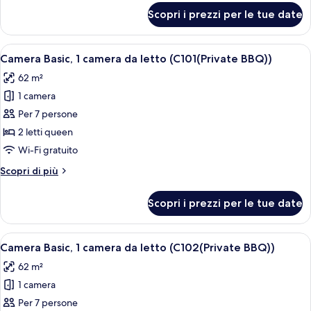
letto
per
Scopri i prezzi per le tue date
Camera
(B104(2F
Basic,
/
1
Apri
Camera Basic, 1 camera da letto (C101(P
European
8
camera
Camera Basic, 1 camera da letto (C101(Private BBQ))
tutte
da
Whirlpool
62 m²
letto
le
Tub))
(B104(2F
1 camera
foto
/
per
Per 7 persone
European
Camera
Whirlpool
2 letti queen
Tub))
Basic,
Wi-Fi gratuito
1
Altri
Scopri di più
camera
dettagli
da
per
Scopri i prezzi per le tue date
Camera
letto
Basic,
(C101(Private
1
Apri
Camera Basic, 1 camera da letto (C102(P
BBQ))
7
camera
Camera Basic, 1 camera da letto (C102(Private BBQ))
tutte
da
62 m²
letto
le
(C101(Private
1 camera
foto
BBQ))
per
Per 7 persone