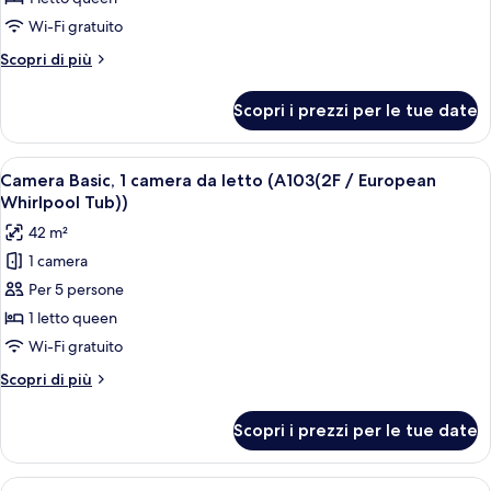
Basic,
Wi-Fi gratuito
1
Altri
Scopri di più
camera
dettagli
da
per
Scopri i prezzi per le tue date
Camera
letto
Basic,
(A102(Private
1
Apri
Camera Basic, 1 camera da letto (A103(
BBQ))
7
camera
Camera Basic, 1 camera da letto (A103(2F / European
tutte
da
Whirlpool Tub))
letto
le
42 m²
(A102(Private
foto
BBQ))
1 camera
per
Per 5 persone
Camera
Basic,
1 letto queen
1
Wi-Fi gratuito
camera
Altri
Scopri di più
da
dettagli
letto
per
Scopri i prezzi per le tue date
Camera
(A103(2F
Basic,
/
1
Apri
Camera Basic, 1 camera da letto (A104(