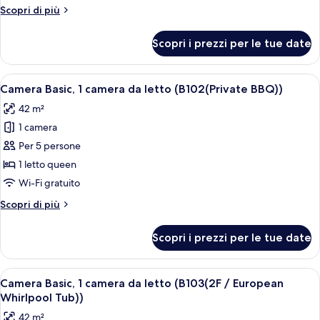
1
Altri
Scopri di più
camera
dettagli
da
per
Scopri i prezzi per le tue date
Camera
letto
Basic,
(B101(Private
1
Apri
Camera Basic, 1 camera da letto (B102(P
BBQ))
9
camera
Camera Basic, 1 camera da letto (B102(Private BBQ))
tutte
da
42 m²
letto
le
(B101(Private
1 camera
foto
BBQ))
per
Per 5 persone
Camera
1 letto queen
Basic,
Wi-Fi gratuito
1
Altri
Scopri di più
camera
dettagli
da
per
Scopri i prezzi per le tue date
Camera
letto
Basic,
(B102(Private
1
Apri
Camera Basic, 1 camera da letto (B103(
BBQ))
9
camera
Camera Basic, 1 camera da letto (B103(2F / European
tutte
da
Whirlpool Tub))
letto
le
42 m²
(B102(Private