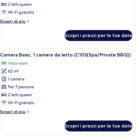
Camera
2 letti queen
Basic,
Wi-Fi gratuito
1
Altri
Scopri di più
camera
dettagli
da
per
Scopri i prezzi per le tue date
Camera
letto
Basic,
(C102(Private
1
Apri
Camera Basic, 1 camera da letto (C103(
BBQ))
7
camera
Camera Basic, 1 camera da letto (C103(Spa/Private BBQ))
tutte
da
Vista mare
letto
le
(C102(Private
62 m²
foto
BBQ))
per
1 camera
Camera
Per 7 persone
Basic,
2 letti queen
1
Wi-Fi gratuito
camera
Altri
Scopri di più
da
dettagli
letto
per
Scopri i prezzi per le tue date
(C103(Spa/Private
Camera
Basic,
BBQ))