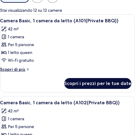
disponibili
per
Stai visualizzando 12 su 12 camere
le
Apri
Camera Basic, 1 camera da letto (A101(P
7
Camera Basic, 1 camera da letto (A101(Private BBQ))
camere
tutte
42 m²
le
1 camera
foto
per
Per 5 persone
Camera
1 letto queen
Basic,
Wi-Fi gratuito
1
Altri
Scopri di più
camera
dettagli
da
per
Scopri i prezzi per le tue date
Camera
letto
Basic,
(A101(Private
1
Apri
Camera Basic, 1 camera da letto (A102(
BBQ))
9
camera
Camera Basic, 1 camera da letto (A102(Private BBQ))
tutte
da
42 m²
letto
le
(A101(Private
1 camera
foto
BBQ))
per
Per 5 persone
Camera
1 letto queen