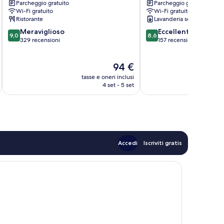
Parcheggio gratuito
Parcheggio gratuito
Auggen
am
Wi-Fi gratuito
Wi-Fi gratuito
Rhein
Ristorante
Lavanderia self-service
9.0
8.6
Meraviglioso
Eccellente
9,0
8,6
su
su
329 recensioni
157 recensioni
10,
10,
Meraviglioso,
Eccellente,
Il
94 €
329
157
prezzo
recensioni
recensioni
tasse e oneri inclusi
t
attuale
4 set - 5 set
è
94 €
Accedi
Iscriviti gratis