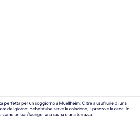
Facciata dell
elta perfetta per un soggiorno a Muellheim. Oltre a usufruire di una
ora del giorno: Hebelstube serve la colazione, il pranzo e la cena. In
ome come un bar/lounge, una sauna e una terrazza.
Sala ricevime