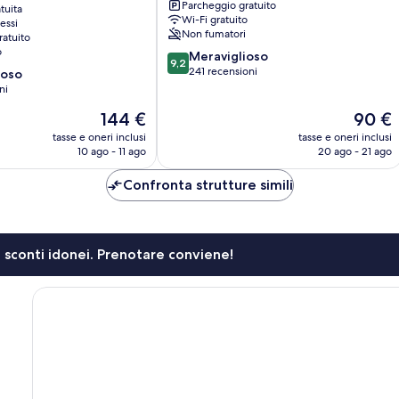
Parcheggio gratuito
tuita
am
Wi-Fi gratuito
essi
Rhein
Non fumatori
ratuito
o
9.2
Meraviglioso
9,2
su
241 recensioni
ioso
10,
ni
Meraviglioso,
Il
Il
144 €
90 €
241
prezzo
prezzo
recensioni
tasse e oneri inclusi
tasse e oneri inclusi
attuale
attuale
10 ago - 11 ago
20 ago - 21 ago
è
è
144 €
90 €
Confronta strutture simili
li sconti idonei. Prenotare conviene!