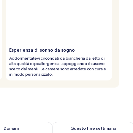
Esperienza di sonno da sogno
Addormentatevi circondati da biancheria da letto di
alta qualità e ipoallergenica, appoggiando il cuscino
scelto dal menù. Le camere sono arredate con cura e
in modo personalizzato.
 7
sponibilità per domani, ago 7 - ago 8
Verifica la disponibilità per questo fi
Domani
Questo fine settimana