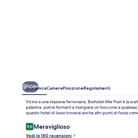
108+
Panoramica
Camere
Posizione
Regolamenti
Vicino a una stazione ferroviaria, Biohotel Alte Post è la sc
palestra, potrai fermarti a mangiare un boccone a qualsiasi 
questo hotel di lusso troverai anche altri punti di forza c
Recensioni
Meraviglioso
9,0
9,0 su 10
Vedi le 180 recensioni