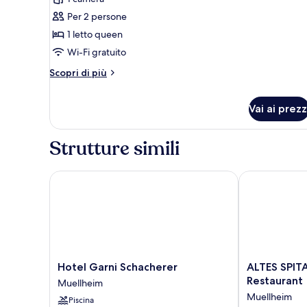
per
Per 2 persone
Doppia
Classic,
1 letto queen
1
Wi-Fi gratuito
camera
Altri
Scopri di più
da
dettagli
letto,
per
Vai ai prezz
Doppia
non
Classic,
fumatori,
1
Strutture simili
vista
camera
da
cortile
letto,
Hotel Garni Schacherer
ALTES SPITAL 
non
fumatori,
vista
cortile
Hotel
ALTES
Hotel Garni Schacherer
ALTES SPITA
Garni
SPITAL
Restaurant
Muellheim
Schacherer
Hotel
Muellheim
Piscina
Muellheim
Café