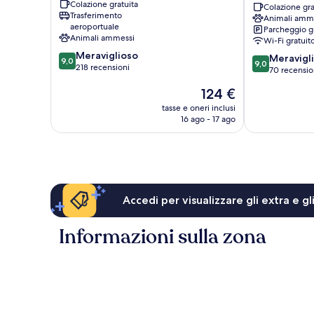
Colazione gratuita
Bar
Colazione gra
Trasferimento
Animali amm
Restaurant
aeroportuale
Parcheggio g
Muellheim
Animali ammessi
Wi-Fi gratuit
9.0
Meraviglioso
9.0
Meravigl
9,0
9,0
su
218 recensioni
su
70 recensio
10,
10,
Il
124 €
Meraviglioso,
Meraviglioso,
prezzo
218
70
tasse e oneri inclusi
attuale
recensioni
16 ago - 17 ago
recensioni
è
124 €
Accedi per visualizzare gli extra e g
Informazioni sulla zona