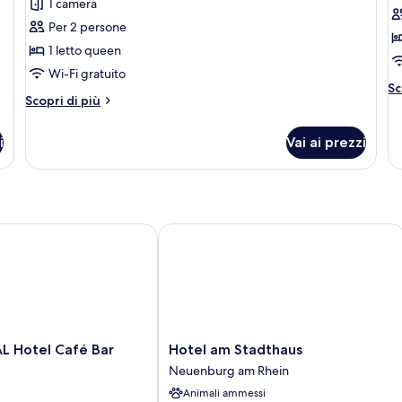
per
p
1 camera
vi
Doppia
C
pa
Per 2 persone
Comfort,
f
1 letto queen
non
Wi-Fi gratuito
fumatori,
Al
Sc
Altri
Scopri di più
de
lato
dettagli
pe
giardino
per
C
i
Vai ai prezzi
Doppia
fa
Comfort,
non
fumatori,
lato
giardino
Hotel Café Bar Restaurant
Hotel am Stadthaus
Hotel
L Hotel Café Bar
Hotel am Stadthaus
am
Neuenburg am Rhein
Stadthaus
Animali ammessi
Neuenburg