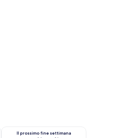
ne settimana, ago 7 - ago 9
Verifica la disponibilità per il prossimo fine settimana, ago 14 
Il prossimo fine settimana