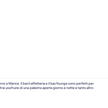
Quadrupla fam
o a Marina. Il bar/caffetteria e il bar/lounge sono perfetti per
ai usufruire di una palestra aperta giorno e notte e tanto altro
Ristorante