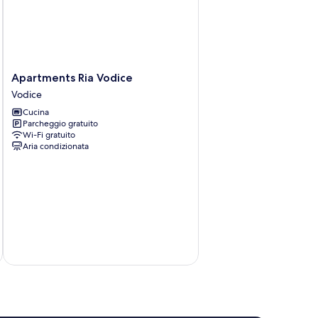
Apartments
Apartments Ria Vodice
Ria
Vodice
Vodice
Cucina
Vodice
Parcheggio gratuito
Wi-Fi gratuito
Aria condizionata