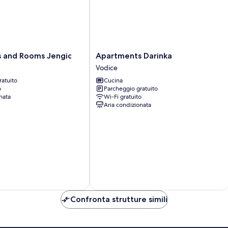
Apartments
 and Rooms Jengic
Apartments Darinka
Darinka
Vodice
Vodice
ratuito
Cucina
o
Parcheggio gratuito
nata
Wi-Fi gratuito
Aria condizionata
Confronta strutture simili