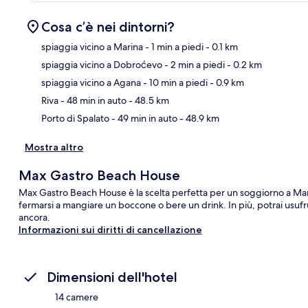
Cosa c’è nei dintorni?
spiaggia vicino a Marina
- 1 min a piedi
- 0.1 km
spiaggia vicino a Dobroćevo
- 2 min a piedi
- 0.2 km
Ma
spiaggia vicino a Agana
- 10 min a piedi
- 0.9 km
Riva
- 48 min in auto
- 48.5 km
Porto di Spalato
- 49 min in auto
- 48.9 km
Mostra altro
Max Gastro Beach House
Max Gastro Beach House è la scelta perfetta per un soggiorno a Marin
fermarsi a mangiare un boccone o bere un drink. In più, potrai usufru
ancora.
Informazioni sui diritti di cancellazione
Dimensioni dell'hotel
14 camere