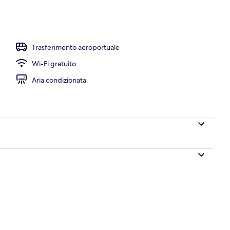
a, sabbia bianca
Trasferimento aeroportuale
Wi-Fi gratuito
Aria condizionata