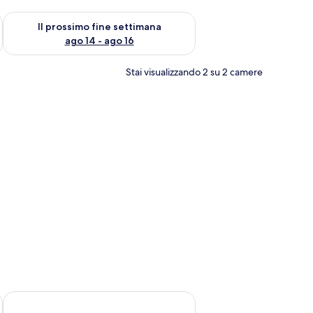
ne settimana, ago 7 - ago 9
Verifica la disponibilità per il prossimo fine settimana, ago 14 
Il prossimo fine settimana
ago 14 - ago 16
Stai visualizzando 2 su 2 camere
 lenzuola
Apartments Ria Vodice