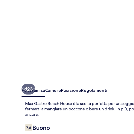
House
23+
Panoramica
Camere
Posizione
Regolamenti
Max Gastro Beach House è la scelta perfetta per un soggiorn
fermarsi a mangiare un boccone o bere un drink. In più, potr
ancora.
Recensioni
Buono
7,6
7,6 su 10