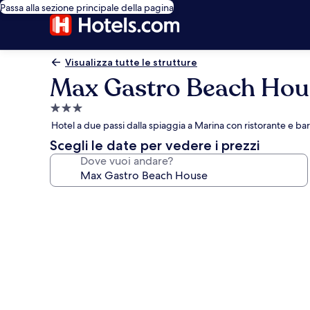
Passa alla sezione principale della pagina
Visualizza tutte le strutture
Max Gastro Beach Hou
Struttura
a
Hotel a due passi dalla spiaggia a Marina con ristorante e b
3.0
Scegli le date per vedere i prezzi
stelle
Dove vuoi andare?
Galleria
fotografica
per
Max
Gastro
Beach