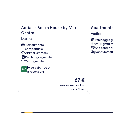
Adrian's
Apartments
Adrian's Beach House by Max
Apartments
Beach
and
Gastro
Vodice
House
Rooms
Marina
Parcheggio g
by
Jengic
Wi-Fi gratuit
Max
Trasferimento
Vodice
Aria condizio
aeroportuale
Gastro
Non fumatori
Animali ammessi
Marina
Parcheggio gratuito
Wi-Fi gratuito
9.0
Meraviglioso
9,0
su
8 recensioni
10,
Il
67 €
Meraviglioso,
prezzo
8
tasse e oneri inclusi
attuale
1 set - 2 set
recensioni
è
67 €